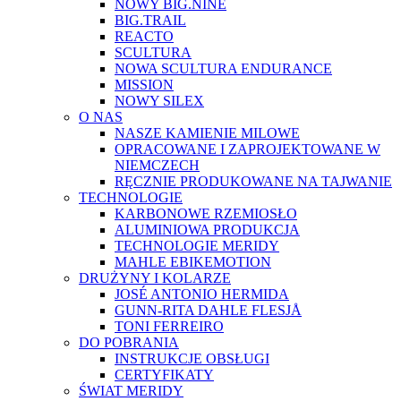
NOWY BIG.NINE
BIG.TRAIL
REACTO
SCULTURA
NOWA SCULTURA ENDURANCE
MISSION
NOWY SILEX
O NAS
NASZE KAMIENIE MILOWE
OPRACOWANE I ZAPROJEKTOWANE W
NIEMCZECH
RĘCZNIE PRODUKOWANE NA TAJWANIE
TECHNOLOGIE
KARBONOWE RZEMIOSŁO
ALUMINIOWA PRODUKCJA
TECHNOLOGIE MERIDY
MAHLE EBIKEMOTION
DRUŻYNY I KOLARZE
JOSÉ ANTONIO HERMIDA
GUNN-RITA DAHLE FLESJÅ
TONI FERREIRO
DO POBRANIA
INSTRUKCJE OBSŁUGI
CERTYFIKATY
ŚWIAT MERIDY