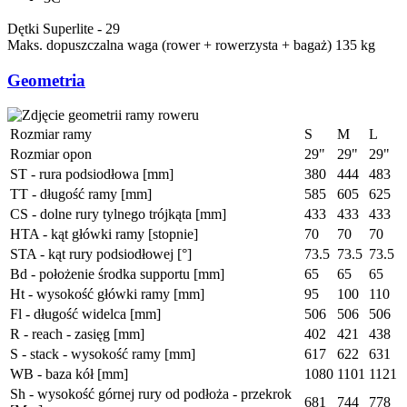
Dętki
Superlite - 29
Maks. dopuszczalna waga (rower + rowerzysta + bagaż)
135 kg
Geometria
Rozmiar ramy
S
M
L
Rozmiar opon
29"
29"
29"
ST - rura podsiodłowa [mm]
380
444
483
TT - długość ramy [mm]
585
605
625
CS - dolne rury tylnego trójkąta [mm]
433
433
433
HTA - kąt główki ramy [stopnie]
70
70
70
STA - kąt rury podsiodłowej [°]
73.5
73.5
73.5
Bd - położenie środka supportu [mm]
65
65
65
Ht - wysokość główki ramy [mm]
95
100
110
Fl - długość widelca [mm]
506
506
506
R - reach - zasięg [mm]
402
421
438
S - stack - wysokość ramy [mm]
617
622
631
WB - baza kół [mm]
1080
1101
1121
Sh - wysokość górnej rury od podłoża - przekrok
681
744
778