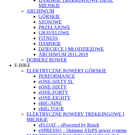
DAMSKIE TREKKINGOWE ORAZ
MIEJSKIE
ARCHIWUM
GÓRSKIE
SZOSOWE
PRZEŁAJOWE
GRAVELOWE
FITNESS
DAMSKIE
DZIECIĘCE I MŁODZIEŻOWE
ARCHIWUM 2011-2019
DOBIERZ ROWER
E-BIKE
ELEKTRYCZNE ROWERY GÓRSKIE
PERFORMANCE
eONE-SIXTY SL
eONE-SIXTY
eONE-FORTY
eONE-EIGHTY
eBIG.NINE
eBIG.TOUR
ELEKTRYCZNE ROWERY TREKKINGOWE I
MIEJSKIE
eFLOAT – ePowered by Bosch
eSPRESSO – Shimano STePS power systems