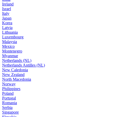
Ireland
Israel
Italy
Japan
Korea
Latvia
Lithuania
Luxembourg
Malaysia
Mexico
Montenegro
Myanmar
Netherlands (NL)
Netherlands Antilles (NL)
New Caledonia
New Zealand
North Macedonia
Norway
Philippines
Poland
Portugal
Romania
Serbia
Singapore
Slovakia