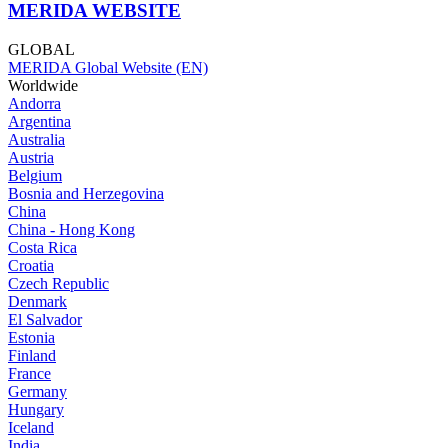
MERIDA WEBSITE
GLOBAL
MERIDA Global Website (EN)
Worldwide
Andorra
Argentina
Australia
Austria
Belgium
Bosnia and Herzegovina
China
China - Hong Kong
Costa Rica
Croatia
Czech Republic
Denmark
El Salvador
Estonia
Finland
France
Germany
Hungary
Iceland
India