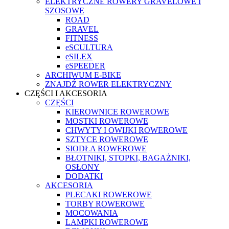
ELEKTRYCZNE ROWERY GRAVELOWE I
SZOSOWE
ROAD
GRAVEL
FITNESS
eSCULTURA
eSILEX
eSPEEDER
ARCHIWUM E-BIKE
ZNAJDŹ ROWER ELEKTRYCZNY
CZĘŚCI I AKCESORIA
CZĘŚCI
KIEROWNICE ROWEROWE
MOSTKI ROWEROWE
CHWYTY I OWIJKI ROWEROWE
SZTYCE ROWEROWE
SIODŁA ROWEROWE
BŁOTNIKI, STOPKI, BAGAŻNIKI,
OSŁONY
DODATKI
AKCESORIA
PLECAKI ROWEROWE
TORBY ROWEROWE
MOCOWANIA
LAMPKI ROWEROWE