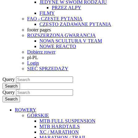
JEDYNE W SWOIM RODZAJU
PRZEZ ALPY
FILMY
FAQ - CZĘSTE PYTANIA
CZĘSTO ZADAWANE PYTANIA
footer pages
ROZSZERZONA GWARANCJA
NOWA SCULTURA V TEAM
NOWE REACTO
Dobierz rower
pl-PL
Login
SIEĆ SPRZEDAŻY
Query
Search
Query
Search
ROWERY
GÓRSKIE
MTB FULL SUSPENSION
MTB HARDTAILS
XC / MARATHON
MARATHON / TRAIL