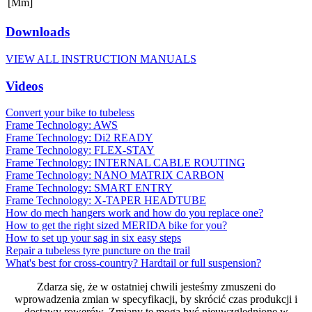
[Mm]
Downloads
VIEW ALL INSTRUCTION MANUALS
Videos
Convert your bike to tubeless
Frame Technology: AWS
Frame Technology: Di2 READY
Frame Technology: FLEX-STAY
Frame Technology: INTERNAL CABLE ROUTING
Frame Technology: NANO MATRIX CARBON
Frame Technology: SMART ENTRY
Frame Technology: X-TAPER HEADTUBE
How do mech hangers work and how do you replace one?
How to get the right sized MERIDA bike for you?
How to set up your sag in six easy steps
Repair a tubeless tyre puncture on the trail
What's best for cross-country? Hardtail or full suspension?
Zdarza się, że w ostatniej chwili jesteśmy zmuszeni do
wprowadzenia zmian w specyfikacji, by skrócić czas produkcji i
dostawy rowerów. Zmiany te mogą być nieuwzględnione w