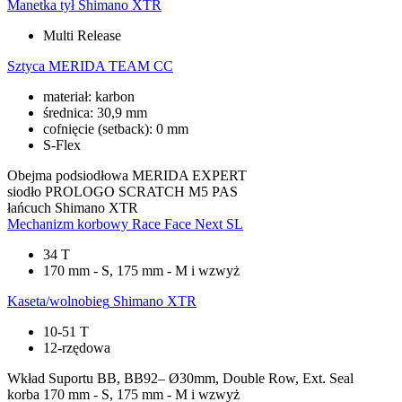
Manetka tył
Shimano XTR
Multi Release
Sztyca
MERIDA TEAM CC
materiał: karbon
średnica: 30,9 mm
cofnięcie (setback): 0 mm
S-Flex
Obejma podsiodłowa
MERIDA EXPERT
siodło
PROLOGO SCRATCH M5 PAS
łańcuch
Shimano XTR
Mechanizm korbowy
Race Face Next SL
34 T
170 mm - S, 175 mm - M i wzwyż
Kaseta/wolnobieg
Shimano XTR
10-51 T
12-rzędowa
Wkład Suportu
BB, BB92– Ø30mm, Double Row, Ext. Seal
korba
170 mm - S, 175 mm - M i wzwyż