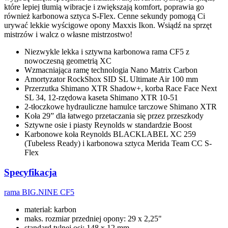
które lepiej tłumią wibracje i zwiększają komfort, poprawia go
również karbonowa sztyca S-Flex. Cenne sekundy pomogą Ci
urywać lekkie wyścigowe opony Maxxis Ikon. Wsiądź na sprzęt
mistrzów i walcz o własne mistrzostwo!
Niezwykle lekka i sztywna karbonowa rama CF5 z
nowoczesną geometrią XC
Wzmacniająca ramę technologia Nano Matrix Carbon
Amortyzator RockShox SID SL Ultimate Air 100 mm
Przerzutka Shimano XTR Shadow+, korba Race Face Next
SL 34, 12-rzędowa kaseta Shimano XTR 10-51
2-tłoczkowe hydrauliczne hamulce tarczowe Shimano XTR
Koła 29” dla łatwego przetaczania się przez przeszkody
Sztywne osie i piasty Reynolds w standardzie Boost
Karbonowe koła Reynolds BLACKLABEL XC 259
(Tubeless Ready) i karbonowa sztyca Merida Team CC S-
Flex
Specyfikacja
rama
BIG.NINE CF5
materiał: karbon
maks. rozmiar przedniej opony: 29 x 2,25"
standard tylnej osi: 148 x 12 mm