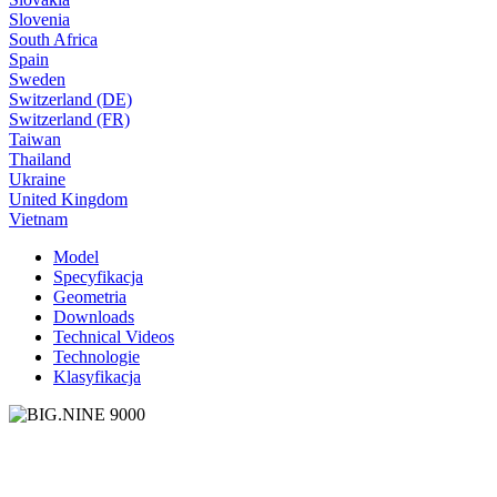
Slovenia
South Africa
Spain
Sweden
Switzerland (DE)
Switzerland (FR)
Taiwan
Thailand
Ukraine
United Kingdom
Vietnam
Model
Specyfikacja
Geometria
Downloads
Technical Videos
Technologie
Klasyfikacja