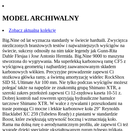
MODEL ARCHIWALNY
Zobacz aktualną kolekcję
Big.Nine od lat wyznacza standardy w świecie hardtaili. Zwycięzca
niezliczonych branżowych testów i najważniejszych wyścigów na
świecie, sukcesy odnosiły na nim takie legendy jak Gunn-Rita
Dahle Flesjaa i Jose Antonio Hermida. Big.Nine 9000 to maszyna
stworzona do wygrywania. Ma superlekką karbonową ramę CF5 z
wyścigową geometrią i najbardziej zaawansowanym składem
karbonowych włókien. Precyzyjne prowadzenie zapewni Ci
stożkowa główka ramy, a świetną amortyzację widelec RockShox
SID SL Ultimate Air 100 mm. Nie tylko podczas wyścigów możesz
polegać także na napędzie ze znakomitą grupą Shimano XTR, a
szeroki zakres przełożeń zapewni Ci 12-rzędowa kaseta 10-51 z.
Dobrej kontroli nad rowerem sprzyjają hydrauliczne hamulce
tarczowe Shimano XTR. W walce z rywalami i przeszkodami na
trasie pomogą Ci mocne i lekkie karbonowe koła 29" Reynolds
Blacklabel XC 259 (Tubeless Ready) z piastami w standardzie
Boost, które zwiększają sztywność boczną i wzmacniają koło.
Rama ma dolną rurę o aerodynamicznym profilu, ale zapewni Ci też
wygodę dzięki specjalnie ukształtowanym rurom tylnego trójkąta,