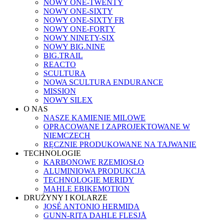
NOWY ONE-TWENTY
NOWY ONE-SIXTY
NOWY ONE-SIXTY FR
NOWY ONE-FORTY
NOWY NINETY-SIX
NOWY BIG.NINE
BIG.TRAIL
REACTO
SCULTURA
NOWA SCULTURA ENDURANCE
MISSION
NOWY SILEX
O NAS
NASZE KAMIENIE MILOWE
OPRACOWANE I ZAPROJEKTOWANE W
NIEMCZECH
RĘCZNIE PRODUKOWANE NA TAJWANIE
TECHNOLOGIE
KARBONOWE RZEMIOSŁO
ALUMINIOWA PRODUKCJA
TECHNOLOGIE MERIDY
MAHLE EBIKEMOTION
DRUŻYNY I KOLARZE
JOSÉ ANTONIO HERMIDA
GUNN-RITA DAHLE FLESJÅ