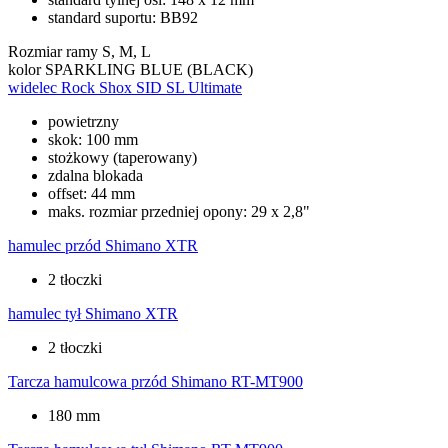
standard suportu: BB92
Rozmiar ramy
S, M, L
kolor
SPARKLING BLUE (BLACK)
widelec
Rock Shox SID SL Ultimate
powietrzny
skok: 100 mm
stożkowy (taperowany)
zdalna blokada
offset: 44 mm
maks. rozmiar przedniej opony: 29 x 2,8"
hamulec przód
Shimano XTR
2 tłoczki
hamulec tył
Shimano XTR
2 tłoczki
Tarcza hamulcowa przód
Shimano RT-MT900
180 mm