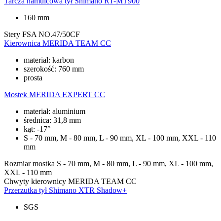
Tarcza hamulcowa tył
Shimano RT-MT900
160 mm
Stery
FSA NO.47/50CF
Kierownica
MERIDA TEAM CC
materiał: karbon
szerokość: 760 mm
prosta
Mostek
MERIDA EXPERT CC
materiał: aluminium
średnica: 31,8 mm
kąt: -17°
S - 70 mm, M - 80 mm, L - 90 mm, XL - 100 mm, XXL - 110
mm
Rozmiar mostka
S - 70 mm, M - 80 mm, L - 90 mm, XL - 100 mm,
XXL - 110 mm
Chwyty kierownicy
MERIDA TEAM CC
Przerzutka tył
Shimano XTR Shadow+
SGS