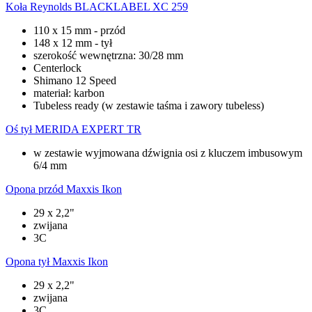
Koła
Reynolds BLACKLABEL XC 259
110 x 15 mm - przód
148 x 12 mm - tył
szerokość wewnętrzna: 30/28 mm
Centerlock
Shimano 12 Speed
materiał: karbon
Tubeless ready (w zestawie taśma i zawory tubeless)
Oś tył
MERIDA EXPERT TR
w zestawie wyjmowana dźwignia osi z kluczem imbusowym
6/4 mm
Opona przód
Maxxis Ikon
29 x 2,2"
zwijana
3C
Opona tył
Maxxis Ikon
29 x 2,2"
zwijana
3C