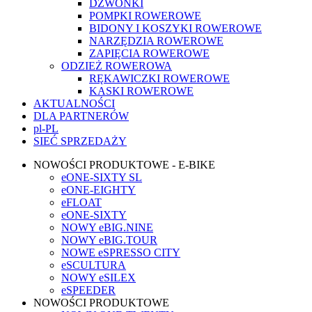
DZWONKI
POMPKI ROWEROWE
BIDONY I KOSZYKI ROWEROWE
NARZĘDZIA ROWEROWE
ZAPIĘCIA ROWEROWE
ODZIEŻ ROWEROWA
RĘKAWICZKI ROWEROWE
KASKI ROWEROWE
AKTUALNOŚCI
DLA PARTNERÓW
pl-PL
SIEĆ SPRZEDAŻY
NOWOŚCI PRODUKTOWE - E-BIKE
eONE-SIXTY SL
eONE-EIGHTY
eFLOAT
eONE-SIXTY
NOWY eBIG.NINE
NOWY eBIG.TOUR
NOWE eSPRESSO CITY
eSCULTURA
NOWY eSILEX
eSPEEDER
NOWOŚCI PRODUKTOWE