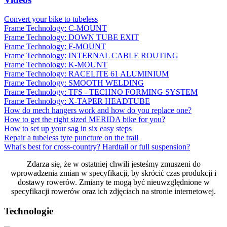
Convert your bike to tubeless
Frame Technology: C-MOUNT
Frame Technology: DOWN TUBE EXIT
Frame Technology: F-MOUNT
Frame Technology: INTERNAL CABLE ROUTING
Frame Technology: K-MOUNT
Frame Technology: RACELITE 61 ALUMINIUM
Frame Technology: SMOOTH WELDING
Frame Technology: TFS - TECHNO FORMING SYSTEM
Frame Technology: X-TAPER HEADTUBE
How do mech hangers work and how do you replace one?
How to get the right sized MERIDA bike for you?
How to set up your sag in six easy steps
Repair a tubeless tyre puncture on the trail
What's best for cross-country? Hardtail or full suspension?
Zdarza się, że w ostatniej chwili jesteśmy zmuszeni do
wprowadzenia zmian w specyfikacji, by skrócić czas produkcji i
dostawy rowerów. Zmiany te mogą być nieuwzględnione w
specyfikacji rowerów oraz ich zdjęciach na stronie internetowej.
Technologie