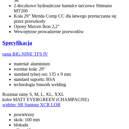
36
2-tłoczkowe hydrauliczne hamulce tarczowe Shimano
MT200
Koła 29” Merida Comp CC dla łatwego przetaczania się
przez przeszkody
Opony Maxxis Ikon 2,2"
Wewnętrzne prowadzenie przewodów
Specyfikacja
rama
BIG.NINE TFS IV
materiał: aluminium
rozmiar koła: 29"
standard tylnej osi: 135 x 9 mm
standard suportu: BSA
technologia Smooth welding
Rozmiar ramy
S, M, L, XL, XXL
kolor
MATT EVERGREEN (CHAMPAGNE)
widelec
SR Suntour XCR LOR
powietrzny
skok: 100 mm
blokada