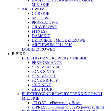
DAMSKIE TREKKINGOWE ORAZ
MIEJSKIE
ARCHIWUM
GÓRSKIE
SZOSOWE
PRZEŁAJOWE
GRAVELOWE
FITNESS
DAMSKIE
DZIECIĘCE I MŁODZIEŻOWE
ARCHIWUM 2011-2019
DOBIERZ ROWER
E-BIKE
ELEKTRYCZNE ROWERY GÓRSKIE
PERFORMANCE
eONE-SIXTY SL
eONE-SIXTY
eONE-FORTY
eONE-EIGHTY
eBIG.NINE
eBIG.TOUR
ELEKTRYCZNE ROWERY TREKKINGOWE I
MIEJSKIE
eFLOAT – ePowered by Bosch
eSPRESSO – Shimano STePS power systems