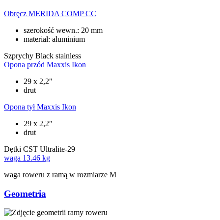
Obręcz
MERIDA COMP CC
szerokość wewn.: 20 mm
materiał: aluminium
Szprychy
Black stainless
Opona przód
Maxxis Ikon
29 x 2,2"
drut
Opona tył
Maxxis Ikon
29 x 2,2"
drut
Dętki
CST Ultralite-29
waga
13.46 kg
waga roweru z ramą w rozmiarze M
Geometria