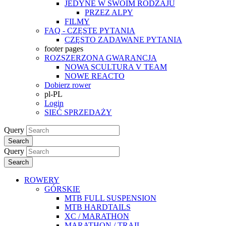
JEDYNE W SWOIM RODZAJU
PRZEZ ALPY
FILMY
FAQ - CZĘSTE PYTANIA
CZĘSTO ZADAWANE PYTANIA
footer pages
ROZSZERZONA GWARANCJA
NOWA SCULTURA V TEAM
NOWE REACTO
Dobierz rower
pl-PL
Login
SIEĆ SPRZEDAŻY
Query
Search
Query
Search
ROWERY
GÓRSKIE
MTB FULL SUSPENSION
MTB HARDTAILS
XC / MARATHON
MARATHON / TRAIL