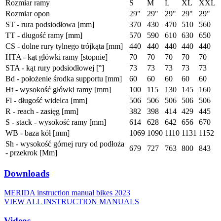
Rozmiar ramy
S
M
L
XL
XXL
Rozmiar opon
29"
29"
29"
29"
29"
ST - rura podsiodłowa [mm]
370
430
470
510
560
TT - długość ramy [mm]
570
590
610
630
650
CS - dolne rury tylnego trójkąta [mm]
440
440
440
440
440
HTA - kąt główki ramy [stopnie]
70
70
70
70
70
STA - kąt rury podsiodłowej [°]
73
73
73
73
73
Bd - położenie środka supportu [mm]
60
60
60
60
60
Ht - wysokość główki ramy [mm]
100
115
130
145
160
Fl - długość widelca [mm]
506
506
506
506
506
R - reach - zasięg [mm]
382
398
414
429
445
S - stack - wysokość ramy [mm]
614
628
642
656
670
WB - baza kół [mm]
1069
1090
1110
1131
1152
Sh - wysokość górnej rury od podłoża
679
727
763
800
843
- przekrok [Mm]
Downloads
MERIDA instruction manual bikes 2023
VIEW ALL INSTRUCTION MANUALS
Videos