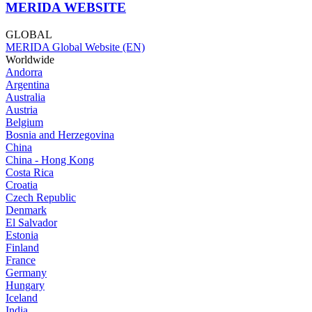
MERIDA WEBSITE
GLOBAL
MERIDA Global Website (EN)
Worldwide
Andorra
Argentina
Australia
Austria
Belgium
Bosnia and Herzegovina
China
China - Hong Kong
Costa Rica
Croatia
Czech Republic
Denmark
El Salvador
Estonia
Finland
France
Germany
Hungary
Iceland
India