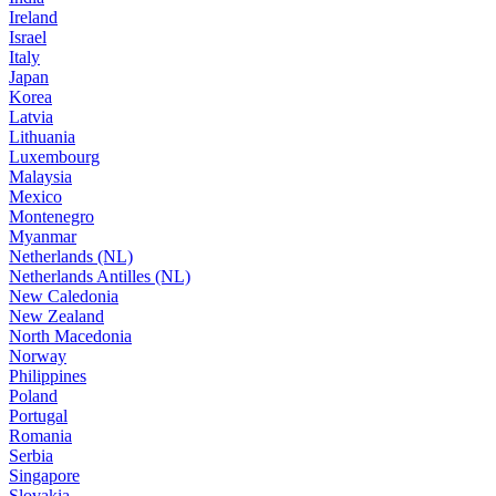
Ireland
Israel
Italy
Japan
Korea
Latvia
Lithuania
Luxembourg
Malaysia
Mexico
Montenegro
Myanmar
Netherlands (NL)
Netherlands Antilles (NL)
New Caledonia
New Zealand
North Macedonia
Norway
Philippines
Poland
Portugal
Romania
Serbia
Singapore
Slovakia