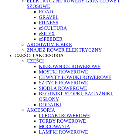
ELEKTRYCZNE ROWERY GRAVELOWE I
SZOSOWE
ROAD
GRAVEL
FITNESS
eSCULTURA
eSILEX
eSPEEDER
ARCHIWUM E-BIKE
ZNAJDŹ ROWER ELEKTRYCZNY
CZĘŚCI I AKCESORIA
CZĘŚCI
KIEROWNICE ROWEROWE
MOSTKI ROWEROWE
CHWYTY I OWIJKI ROWEROWE
SZTYCE ROWEROWE
SIODŁA ROWEROWE
BŁOTNIKI, STOPKI, BAGAŻNIKI,
OSŁONY
DODATKI
AKCESORIA
PLECAKI ROWEROWE
TORBY ROWEROWE
MOCOWANIA
LAMPKI ROWEROWE