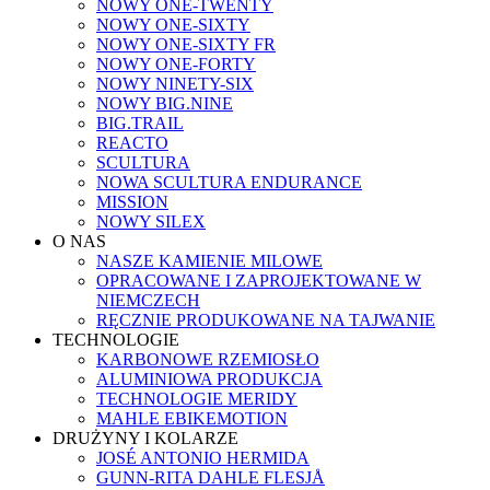
NOWY ONE-TWENTY
NOWY ONE-SIXTY
NOWY ONE-SIXTY FR
NOWY ONE-FORTY
NOWY NINETY-SIX
NOWY BIG.NINE
BIG.TRAIL
REACTO
SCULTURA
NOWA SCULTURA ENDURANCE
MISSION
NOWY SILEX
O NAS
NASZE KAMIENIE MILOWE
OPRACOWANE I ZAPROJEKTOWANE W
NIEMCZECH
RĘCZNIE PRODUKOWANE NA TAJWANIE
TECHNOLOGIE
KARBONOWE RZEMIOSŁO
ALUMINIOWA PRODUKCJA
TECHNOLOGIE MERIDY
MAHLE EBIKEMOTION
DRUŻYNY I KOLARZE
JOSÉ ANTONIO HERMIDA
GUNN-RITA DAHLE FLESJÅ