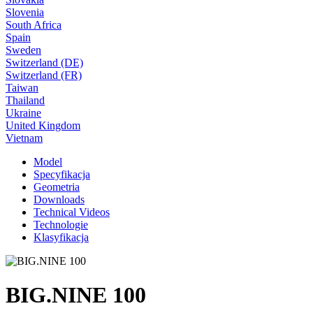
Slovenia
South Africa
Spain
Sweden
Switzerland (DE)
Switzerland (FR)
Taiwan
Thailand
Ukraine
United Kingdom
Vietnam
Model
Specyfikacja
Geometria
Downloads
Technical Videos
Technologie
Klasyfikacja
BIG.NINE 100