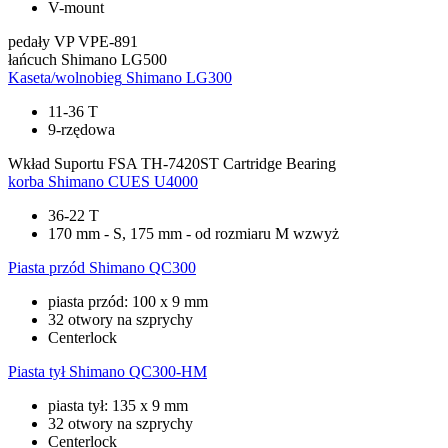
V-mount
pedały
VP VPE-891
łańcuch
Shimano LG500
Kaseta/wolnobieg
Shimano LG300
11-36 T
9-rzędowa
Wkład Suportu
FSA TH-7420ST Cartridge Bearing
korba
Shimano CUES U4000
36-22 T
170 mm - S, 175 mm - od rozmiaru M wzwyż
Piasta przód
Shimano QC300
piasta przód: 100 x 9 mm
32 otwory na szprychy
Centerlock
Piasta tył
Shimano QC300-HM
piasta tył: 135 x 9 mm
32 otwory na szprychy
Centerlock