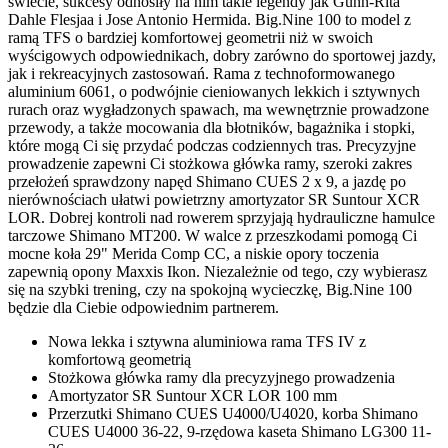
świecie, sukcesy odnosiły na nim takie legendy jak Gunn-Rita
Dahle Flesjaa i Jose Antonio Hermida. Big.Nine 100 to model z
ramą TFS o bardziej komfortowej geometrii niż w swoich
wyścigowych odpowiednikach, dobry zarówno do sportowej jazdy,
jak i rekreacyjnych zastosowań. Rama z technoformowanego
aluminium 6061, o podwójnie cieniowanych lekkich i sztywnych
rurach oraz wygładzonych spawach, ma wewnętrznie prowadzone
przewody, a także mocowania dla błotników, bagażnika i stopki,
które mogą Ci się przydać podczas codziennych tras. Precyzyjne
prowadzenie zapewni Ci stożkowa główka ramy, szeroki zakres
przełożeń sprawdzony napęd Shimano CUES 2 x 9, a jazdę po
nierównościach ułatwi powietrzny amortyzator SR Suntour XCR
LOR. Dobrej kontroli nad rowerem sprzyjają hydrauliczne hamulce
tarczowe Shimano MT200. W walce z przeszkodami pomogą Ci
mocne koła 29" Merida Comp CC, a niskie opory toczenia
zapewnią opony Maxxis Ikon. Niezależnie od tego, czy wybierasz
się na szybki trening, czy na spokojną wycieczkę, Big.Nine 100
będzie dla Ciebie odpowiednim partnerem.
Nowa lekka i sztywna aluminiowa rama TFS IV z
komfortową geometrią
Stożkowa główka ramy dla precyzyjnego prowadzenia
Amortyzator SR Suntour XCR LOR 100 mm
Przerzutki Shimano CUES U4000/U4020, korba Shimano
CUES U4000 36-22, 9-rzędowa kaseta Shimano LG300 11-