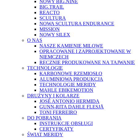
NOWY BIG.NINE
BIG.TRAIL
REACTO
SCULTURA
NOWA SCULTURA ENDURANCE
MISSION
NOWY SILEX
O NAS
NASZE KAMIENIE MILOWE
OPRACOWANE I ZAPROJEKTOWANE W
NIEMCZECH
RĘCZNIE PRODUKOWANE NA TAJWANIE
TECHNOLOGIE
KARBONOWE RZEMIOSŁO
ALUMINIOWA PRODUKCJA
TECHNOLOGIE MERIDY
MAHLE EBIKEMOTION
DRUŻYNY I KOLARZE
JOSÉ ANTONIO HERMIDA
GUNN-RITA DAHLE FLESJÅ
TONI FERREIRO
DO POBRANIA
INSTRUKCJE OBSŁUGI
CERTYFIKATY
ŚWIAT MERIDY