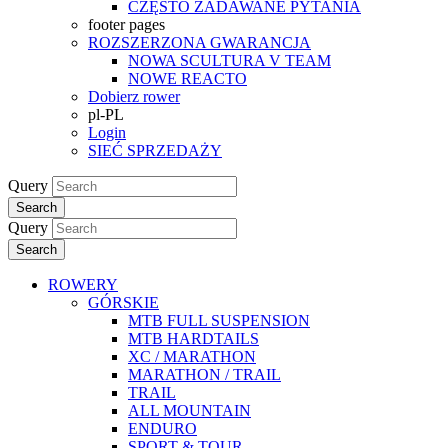
CZĘSTO ZADAWANE PYTANIA
footer pages
ROZSZERZONA GWARANCJA
NOWA SCULTURA V TEAM
NOWE REACTO
Dobierz rower
pl-PL
Login
SIEĆ SPRZEDAŻY
Query
Search
Query
Search
ROWERY
GÓRSKIE
MTB FULL SUSPENSION
MTB HARDTAILS
XC / MARATHON
MARATHON / TRAIL
TRAIL
ALL MOUNTAIN
ENDURO
SPORT & TOUR