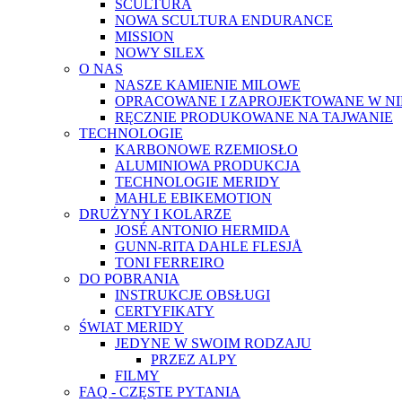
SCULTURA
NOWA SCULTURA ENDURANCE
MISSION
NOWY SILEX
O NAS
NASZE KAMIENIE MILOWE
OPRACOWANE I ZAPROJEKTOWANE W N
RĘCZNIE PRODUKOWANE NA TAJWANIE
TECHNOLOGIE
KARBONOWE RZEMIOSŁO
ALUMINIOWA PRODUKCJA
TECHNOLOGIE MERIDY
MAHLE EBIKEMOTION
DRUŻYNY I KOLARZE
JOSÉ ANTONIO HERMIDA
GUNN-RITA DAHLE FLESJÅ
TONI FERREIRO
DO POBRANIA
INSTRUKCJE OBSŁUGI
CERTYFIKATY
ŚWIAT MERIDY
JEDYNE W SWOIM RODZAJU
PRZEZ ALPY
FILMY
FAQ - CZĘSTE PYTANIA