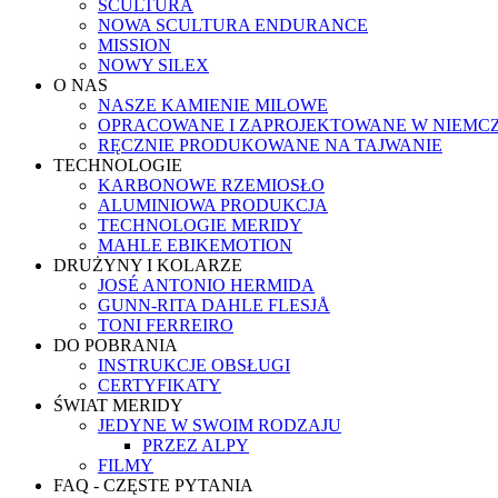
SCULTURA
NOWA SCULTURA ENDURANCE
MISSION
NOWY SILEX
O NAS
NASZE KAMIENIE MILOWE
OPRACOWANE I ZAPROJEKTOWANE W NIEMC
RĘCZNIE PRODUKOWANE NA TAJWANIE
TECHNOLOGIE
KARBONOWE RZEMIOSŁO
ALUMINIOWA PRODUKCJA
TECHNOLOGIE MERIDY
MAHLE EBIKEMOTION
DRUŻYNY I KOLARZE
JOSÉ ANTONIO HERMIDA
GUNN-RITA DAHLE FLESJÅ
TONI FERREIRO
DO POBRANIA
INSTRUKCJE OBSŁUGI
CERTYFIKATY
ŚWIAT MERIDY
JEDYNE W SWOIM RODZAJU
PRZEZ ALPY
FILMY
FAQ - CZĘSTE PYTANIA