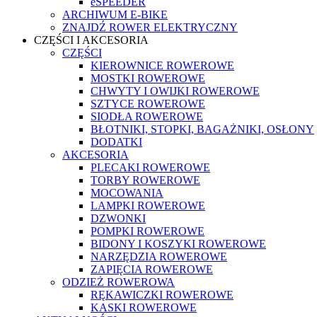
eSPEEDER
ARCHIWUM E-BIKE
ZNAJDŹ ROWER ELEKTRYCZNY
CZĘŚCI I AKCESORIA
CZĘŚCI
KIEROWNICE ROWEROWE
MOSTKI ROWEROWE
CHWYTY I OWIJKI ROWEROWE
SZTYCE ROWEROWE
SIODŁA ROWEROWE
BŁOTNIKI, STOPKI, BAGAŻNIKI, OSŁONY
DODATKI
AKCESORIA
PLECAKI ROWEROWE
TORBY ROWEROWE
MOCOWANIA
LAMPKI ROWEROWE
DZWONKI
POMPKI ROWEROWE
BIDONY I KOSZYKI ROWEROWE
NARZĘDZIA ROWEROWE
ZAPIĘCIA ROWEROWE
ODZIEŻ ROWEROWA
RĘKAWICZKI ROWEROWE
KASKI ROWEROWE