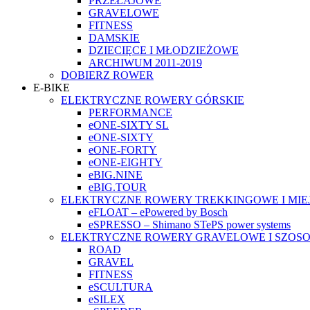
PRZEŁAJOWE
GRAVELOWE
FITNESS
DAMSKIE
DZIECIĘCE I MŁODZIEŻOWE
ARCHIWUM 2011-2019
DOBIERZ ROWER
E-BIKE
ELEKTRYCZNE ROWERY GÓRSKIE
PERFORMANCE
eONE-SIXTY SL
eONE-SIXTY
eONE-FORTY
eONE-EIGHTY
eBIG.NINE
eBIG.TOUR
ELEKTRYCZNE ROWERY TREKKINGOWE I MIE
eFLOAT – ePowered by Bosch
eSPRESSO – Shimano STePS power systems
ELEKTRYCZNE ROWERY GRAVELOWE I SZOS
ROAD
GRAVEL
FITNESS
eSCULTURA
eSILEX