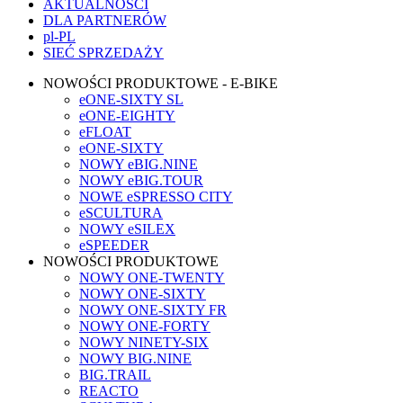
AKTUALNOŚCI
DLA PARTNERÓW
pl-PL
SIEĆ SPRZEDAŻY
NOWOŚCI PRODUKTOWE - E-BIKE
eONE-SIXTY SL
eONE-EIGHTY
eFLOAT
eONE-SIXTY
NOWY eBIG.NINE
NOWY eBIG.TOUR
NOWE eSPRESSO CITY
eSCULTURA
NOWY eSILEX
eSPEEDER
NOWOŚCI PRODUKTOWE
NOWY ONE-TWENTY
NOWY ONE-SIXTY
NOWY ONE-SIXTY FR
NOWY ONE-FORTY
NOWY NINETY-SIX
NOWY BIG.NINE
BIG.TRAIL
REACTO