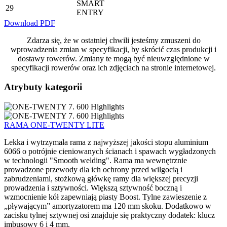
SMART
29
ENTRY
Download PDF
Zdarza się, że w ostatniej chwili jesteśmy zmuszeni do
wprowadzenia zmian w specyfikacji, by skrócić czas produkcji i
dostawy rowerów. Zmiany te mogą być nieuwzględnione w
specyfikacji rowerów oraz ich zdjęciach na stronie internetowej.
Atrybuty kategorii
RAMA ONE-TWENTY LITE
Lekka i wytrzymała rama z najwyższej jakości stopu aluminium
6066 o potrójnie cieniowanych ścianach i spawach wygładzonych
w technologii "Smooth welding". Rama ma wewnętrznie
prowadzone przewody dla ich ochrony przed wilgocią i
zabrudzeniami, stożkową główkę ramy dla większej precyzji
prowadzenia i sztywności. Większą sztywność boczną i
wzmocnienie kół zapewniają piasty Boost. Tylne zawieszenie z
„pływającym” amortyzatorem ma 120 mm skoku. Dodatkowo w
zacisku tylnej sztywnej osi znajduje się praktyczny dodatek: klucz
imbusowy 6 i 4 mm.