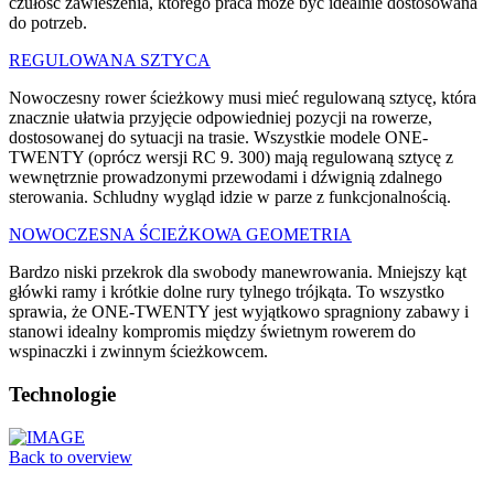
czułość zawieszenia, którego praca może być idealnie dostosowana
do potrzeb.
REGULOWANA SZTYCA
Nowoczesny rower ścieżkowy musi mieć regulowaną sztycę, która
znacznie ułatwia przyjęcie odpowiedniej pozycji na rowerze,
dostosowanej do sytuacji na trasie. Wszystkie modele ONE-
TWENTY (oprócz wersji RC 9. 300) mają regulowaną sztycę z
wewnętrznie prowadzonymi przewodami i dźwignią zdalnego
sterowania. Schludny wygląd idzie w parze z funkcjonalnością.
NOWOCZESNA ŚCIEŻKOWA GEOMETRIA
Bardzo niski przekrok dla swobody manewrowania. Mniejszy kąt
główki ramy i krótkie dolne rury tylnego trójkąta. To wszystko
sprawia, że ONE-TWENTY jest wyjątkowo spragniony zabawy i
stanowi idealny kompromis między świetnym rowerem do
wspinaczki i zwinnym ścieżkowcem.
Technologie
Back to overview