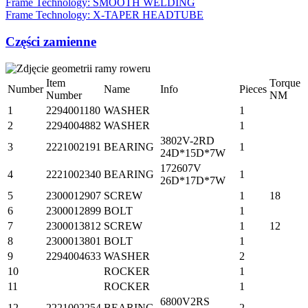
Frame Technology: SMOOTH WELDING
Frame Technology: X-TAPER HEADTUBE
Części zamienne
Item
Torque
Number
Name
Info
Pieces
Number
NM
1
2294001180
WASHER
1
2
2294004882
WASHER
1
3802V-2RD
3
2221002191
BEARING
1
24D*15D*7W
172607V
4
2221002340
BEARING
1
26D*17D*7W
5
2300012907
SCREW
1
18
6
2300012899
BOLT
1
7
2300013812
SCREW
1
12
8
2300013801
BOLT
1
9
2294004633
WASHER
2
10
ROCKER
1
11
ROCKER
1
6800V2RS
12
2221002254
BEARING
2