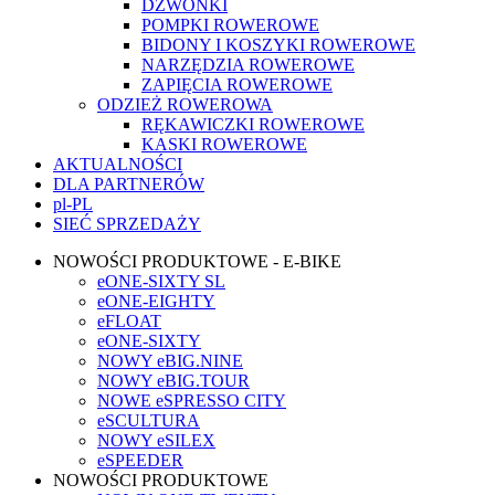
DZWONKI
POMPKI ROWEROWE
BIDONY I KOSZYKI ROWEROWE
NARZĘDZIA ROWEROWE
ZAPIĘCIA ROWEROWE
ODZIEŻ ROWEROWA
RĘKAWICZKI ROWEROWE
KASKI ROWEROWE
AKTUALNOŚCI
DLA PARTNERÓW
pl-PL
SIEĆ SPRZEDAŻY
NOWOŚCI PRODUKTOWE - E-BIKE
eONE-SIXTY SL
eONE-EIGHTY
eFLOAT
eONE-SIXTY
NOWY eBIG.NINE
NOWY eBIG.TOUR
NOWE eSPRESSO CITY
eSCULTURA
NOWY eSILEX
eSPEEDER
NOWOŚCI PRODUKTOWE