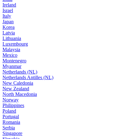
Ireland
Israel
Italy
Japan
Korea
Latvia
Lithuania
Luxembourg
Malaysia
Mexico
Montenegro
Myanmar
Netherlands (NL)
Netherlands Antilles (NL)
New Caledonia
New Zealand
North Macedonia
Norway
Philippines
Poland
Portugal
Romania
Serbia
Singapore
Slovakia