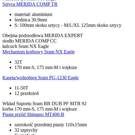
Sztyca
MERIDA COMP TR
materiał: aluminium
średnica 30.9mm
S: 100mm skoku sztycy - M/L/XL 125mm skoku sztycy
Obejma podsiodłowa
MERIDA EXPERT
siodło
MERIDA COMP CC
łańcuch
Sram NX Eagle
Mechanizm korbowy
Sram NX Eagle
32T
170 mm-S, 175 mm-M i większe
Kaseta/wolnobieg
Sram PG-1230 Eagle
11-50T
12 przełożeń
Wkład Suportu
Sram BB DUB PF MTB 92
korba
170 mm-S, 175 mm-M i większe
Piasta przód
Shimano MT400-B
szerokość przedniej piasty 110x15mm
32 szprychy