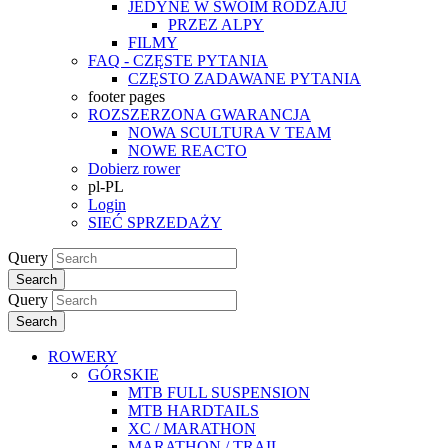
JEDYNE W SWOIM RODZAJU
PRZEZ ALPY
FILMY
FAQ - CZĘSTE PYTANIA
CZĘSTO ZADAWANE PYTANIA
footer pages
ROZSZERZONA GWARANCJA
NOWA SCULTURA V TEAM
NOWE REACTO
Dobierz rower
pl-PL
Login
SIEĆ SPRZEDAŻY
Query
Search
Query
Search
ROWERY
GÓRSKIE
MTB FULL SUSPENSION
MTB HARDTAILS
XC / MARATHON
MARATHON / TRAIL