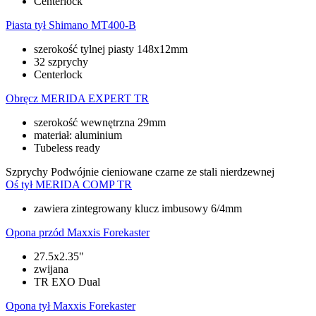
Centerlock
Piasta tył
Shimano MT400-B
szerokość tylnej piasty 148x12mm
32 szprychy
Centerlock
Obręcz
MERIDA EXPERT TR
szerokość wewnętrzna 29mm
materiał: aluminium
Tubeless ready
Szprychy
Podwójnie cieniowane czarne ze stali nierdzewnej
Oś tył
MERIDA COMP TR
zawiera zintegrowany klucz imbusowy 6/4mm
Opona przód
Maxxis Forekaster
27.5x2.35"
zwijana
TR EXO Dual
Opona tył
Maxxis Forekaster