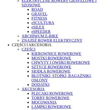
ELEKTRYCZNE ROWERY GRAVELOWE I
SZOSOWE
ROAD
GRAVEL
FITNESS
eSCULTURA
eSILEX
eSPEEDER
ARCHIWUM E-BIKE
ZNAJDŹ ROWER ELEKTRYCZNY
CZĘŚCI I AKCESORIA
CZĘŚCI
KIEROWNICE ROWEROWE
MOSTKI ROWEROWE
CHWYTY I OWIJKI ROWEROWE
SZTYCE ROWEROWE
SIODŁA ROWEROWE
BŁOTNIKI, STOPKI, BAGAŻNIKI,
OSŁONY
DODATKI
AKCESORIA
PLECAKI ROWEROWE
TORBY ROWEROWE
MOCOWANIA
LAMPKI ROWEROWE