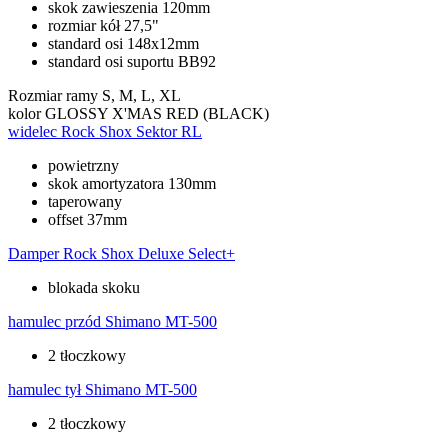
skok zawieszenia 120mm
rozmiar kół 27,5"
standard osi 148x12mm
standard osi suportu BB92
Rozmiar ramy
S, M, L, XL
kolor
GLOSSY X'MAS RED (BLACK)
widelec
Rock Shox Sektor RL
powietrzny
skok amortyzatora 130mm
taperowany
offset 37mm
Damper
Rock Shox Deluxe Select+
blokada skoku
hamulec przód
Shimano MT-500
2 tłoczkowy
hamulec tył
Shimano MT-500
2 tłoczkowy