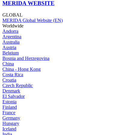
MERIDA WEBSITE
GLOBAL
MERIDA Global Website (EN)
Worldwide
Andorra
Argentina
Australia
Austria
Belgium
Bosnia and Herzegovina
China
China - Hong Kong
Costa Rica
Croatia
Czech Republic
Denmark
El Salvador
Estonia
Finland
France
Germany
Hungary
Iceland
India