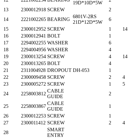
19D*10D*5W
13
2300012918
SCREW
2
6801V-2RS
14
2221002265
BEARING
6
21D*12D*5W
15
2300012952
SCREW
1
14
16
2300012941
BOLT
1
17
2294002255
WASHER
6
18
2294004956
WASHER
4
19
2300013254
SCREW
4
14
20
2300013265
BOLT
4
21
2311004928
DROPOUT
DH-053
1
22
2300009458
SCREW
2
4
23
2300005272
SCREW
1
5
CABLE
24
2258003812
2
GUIDE
CABLE
25
2258003867
1
GUIDE
26
2300012253
SCREW
1
27
2300011412
SCREW
2
4
SMART
28
ENTRY