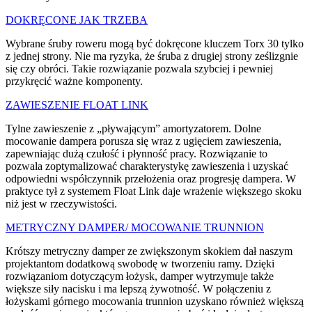
DOKRĘCONE JAK TRZEBA
Wybrane śruby roweru mogą być dokręcone kluczem Torx 30 tylko
z jednej strony. Nie ma ryzyka, że śruba z drugiej strony ześlizgnie
się czy obróci. Takie rozwiązanie pozwala szybciej i pewniej
przykręcić ważne komponenty.
ZAWIESZENIE FLOAT LINK
Tylne zawieszenie z „pływającym” amortyzatorem. Dolne
mocowanie dampera porusza się wraz z ugięciem zawieszenia,
zapewniając dużą czułość i płynność pracy. Rozwiązanie to
pozwala zoptymalizować charakterystykę zawieszenia i uzyskać
odpowiedni współczynnik przełożenia oraz progresję dampera. W
praktyce tył z systemem Float Link daje wrażenie większego skoku
niż jest w rzeczywistości.
METRYCZNY DAMPER/ MOCOWANIE TRUNNION
Krótszy metryczny damper ze zwiększonym skokiem dał naszym
projektantom dodatkową swobodę w tworzeniu ramy. Dzięki
rozwiązaniom dotyczącym łożysk, damper wytrzymuje także
większe siły nacisku i ma lepszą żywotność. W połączeniu z
łożyskami górnego mocowania trunnion uzyskano również większą