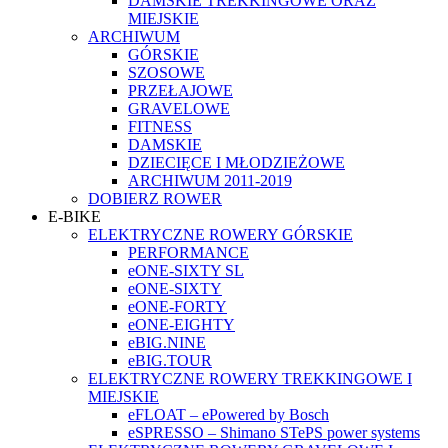
DAMSKIE TREKKINGOWE ORAZ
MIEJSKIE
ARCHIWUM
GÓRSKIE
SZOSOWE
PRZEŁAJOWE
GRAVELOWE
FITNESS
DAMSKIE
DZIECIĘCE I MŁODZIEŻOWE
ARCHIWUM 2011-2019
DOBIERZ ROWER
E-BIKE
ELEKTRYCZNE ROWERY GÓRSKIE
PERFORMANCE
eONE-SIXTY SL
eONE-SIXTY
eONE-FORTY
eONE-EIGHTY
eBIG.NINE
eBIG.TOUR
ELEKTRYCZNE ROWERY TREKKINGOWE I
MIEJSKIE
eFLOAT – ePowered by Bosch
eSPRESSO – Shimano STePS power systems