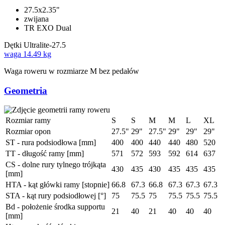
27.5x2.35"
zwijana
TR EXO Dual
Dętki
Ultralite-27.5
waga
14.49 kg
Waga roweru w rozmiarze M bez pedałów
Geometria
Rozmiar ramy
S
S
M
M
L
XL
Rozmiar opon
27.5"
29"
27.5"
29"
29"
29"
ST - rura podsiodłowa [mm]
400
400
440
440
480
520
TT - długość ramy [mm]
571
572
593
592
614
637
CS - dolne rury tylnego trójkąta
430
435
430
435
435
435
[mm]
HTA - kąt główki ramy [stopnie]
66.8
67.3
66.8
67.3
67.3
67.3
STA - kąt rury podsiodłowej [°]
75
75.5
75
75.5
75.5
75.5
Bd - położenie środka supportu
21
40
21
40
40
40
[mm]