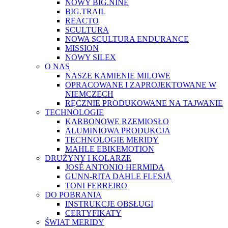
NOWY BIG.NINE
BIG.TRAIL
REACTO
SCULTURA
NOWA SCULTURA ENDURANCE
MISSION
NOWY SILEX
O NAS
NASZE KAMIENIE MILOWE
OPRACOWANE I ZAPROJEKTOWANE W
NIEMCZECH
RĘCZNIE PRODUKOWANE NA TAJWANIE
TECHNOLOGIE
KARBONOWE RZEMIOSŁO
ALUMINIOWA PRODUKCJA
TECHNOLOGIE MERIDY
MAHLE EBIKEMOTION
DRUŻYNY I KOLARZE
JOSÉ ANTONIO HERMIDA
GUNN-RITA DAHLE FLESJÅ
TONI FERREIRO
DO POBRANIA
INSTRUKCJE OBSŁUGI
CERTYFIKATY
ŚWIAT MERIDY