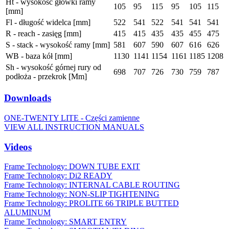
Ht - wysokość główki ramy
105
95
115
95
105
115
[mm]
Fl - długość widelca [mm]
522
541
522
541
541
541
R - reach - zasięg [mm]
415
415
435
435
455
475
S - stack - wysokość ramy [mm]
581
607
590
607
616
626
WB - baza kół [mm]
1130
1141
1154
1161
1185
1208
Sh - wysokość górnej rury od
698
707
726
730
759
787
podłoża - przekrok [Mm]
Downloads
ONE-TWENTY LITE - Części zamienne
VIEW ALL INSTRUCTION MANUALS
Videos
Frame Technology: DOWN TUBE EXIT
Frame Technology: Di2 READY
Frame Technology: INTERNAL CABLE ROUTING
Frame Technology: NON-SLIP TIGHTENING
Frame Technology: PROLITE 66 TRIPLE BUTTED
ALUMINUM
Frame Technology: SMART ENTRY