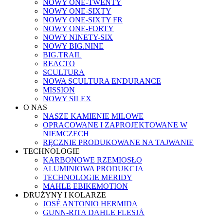
NOWY ONE-TWENTY
NOWY ONE-SIXTY
NOWY ONE-SIXTY FR
NOWY ONE-FORTY
NOWY NINETY-SIX
NOWY BIG.NINE
BIG.TRAIL
REACTO
SCULTURA
NOWA SCULTURA ENDURANCE
MISSION
NOWY SILEX
O NAS
NASZE KAMIENIE MILOWE
OPRACOWANE I ZAPROJEKTOWANE W
NIEMCZECH
RĘCZNIE PRODUKOWANE NA TAJWANIE
TECHNOLOGIE
KARBONOWE RZEMIOSŁO
ALUMINIOWA PRODUKCJA
TECHNOLOGIE MERIDY
MAHLE EBIKEMOTION
DRUŻYNY I KOLARZE
JOSÉ ANTONIO HERMIDA
GUNN-RITA DAHLE FLESJÅ