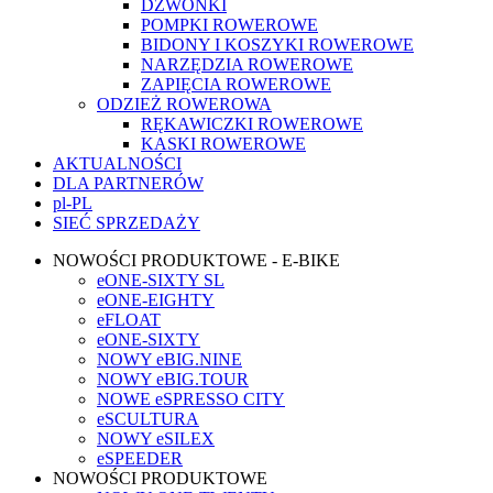
DZWONKI
POMPKI ROWEROWE
BIDONY I KOSZYKI ROWEROWE
NARZĘDZIA ROWEROWE
ZAPIĘCIA ROWEROWE
ODZIEŻ ROWEROWA
RĘKAWICZKI ROWEROWE
KASKI ROWEROWE
AKTUALNOŚCI
DLA PARTNERÓW
pl-PL
SIEĆ SPRZEDAŻY
NOWOŚCI PRODUKTOWE - E-BIKE
eONE-SIXTY SL
eONE-EIGHTY
eFLOAT
eONE-SIXTY
NOWY eBIG.NINE
NOWY eBIG.TOUR
NOWE eSPRESSO CITY
eSCULTURA
NOWY eSILEX
eSPEEDER
NOWOŚCI PRODUKTOWE