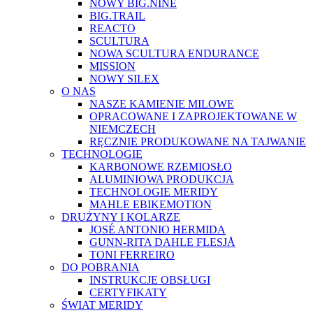
NOWY BIG.NINE
BIG.TRAIL
REACTO
SCULTURA
NOWA SCULTURA ENDURANCE
MISSION
NOWY SILEX
O NAS
NASZE KAMIENIE MILOWE
OPRACOWANE I ZAPROJEKTOWANE W
NIEMCZECH
RĘCZNIE PRODUKOWANE NA TAJWANIE
TECHNOLOGIE
KARBONOWE RZEMIOSŁO
ALUMINIOWA PRODUKCJA
TECHNOLOGIE MERIDY
MAHLE EBIKEMOTION
DRUŻYNY I KOLARZE
JOSÉ ANTONIO HERMIDA
GUNN-RITA DAHLE FLESJÅ
TONI FERREIRO
DO POBRANIA
INSTRUKCJE OBSŁUGI
CERTYFIKATY
ŚWIAT MERIDY