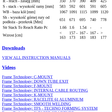
R - reach - zasięg [mm]
350
370
390
409
425
S - stack - wysokość ramy [mm]
583
592
601
591
605
WB - baza kół [mm]
1067
1091
1115
1099
1120
Sh - wysokość górnej rury od
651
671
695
740
778
podłoża - przekrok [Mm]
Str Stack To Reach Ratio Pc
1.66
1.6
1.54
-
-
<
157 -
167 -
167 -
>
Wzrost [cm]
163
173
183
183
177
Downloads
VIEW ALL INSTRUCTION MANUALS
Videos
Frame Technology: C-MOUNT
Frame Technology: DOWN TUBE EXIT
Frame Technology: F-MOUNT
Frame Technology: INTERNAL CABLE ROUTING
Frame Technology: K-MOUNT
Frame Technology: RACELITE 61 ALUMINIUM
Frame Technology: SMOOTH WELDING
Frame Technology: TFS - TECHNO FORMING SYSTEM