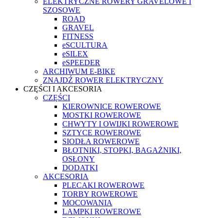
ELEKTRYCZNE ROWERY GRAVELOWE I
SZOSOWE
ROAD
GRAVEL
FITNESS
eSCULTURA
eSILEX
eSPEEDER
ARCHIWUM E-BIKE
ZNAJDŹ ROWER ELEKTRYCZNY
CZĘŚCI I AKCESORIA
CZĘŚCI
KIEROWNICE ROWEROWE
MOSTKI ROWEROWE
CHWYTY I OWIJKI ROWEROWE
SZTYCE ROWEROWE
SIODŁA ROWEROWE
BŁOTNIKI, STOPKI, BAGAŻNIKI,
OSŁONY
DODATKI
AKCESORIA
PLECAKI ROWEROWE
TORBY ROWEROWE
MOCOWANIA
LAMPKI ROWEROWE