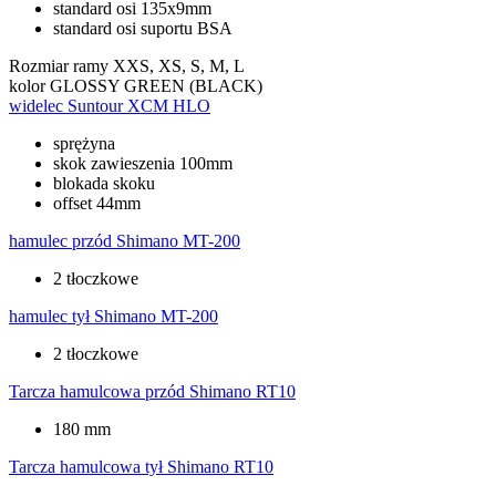
standard osi 135x9mm
standard osi suportu BSA
Rozmiar ramy
XXS, XS, S, M, L
kolor
GLOSSY GREEN (BLACK)
widelec
Suntour XCM HLO
sprężyna
skok zawieszenia 100mm
blokada skoku
offset 44mm
hamulec przód
Shimano MT-200
2 tłoczkowe
hamulec tył
Shimano MT-200
2 tłoczkowe
Tarcza hamulcowa przód
Shimano RT10
180 mm
Tarcza hamulcowa tył
Shimano RT10