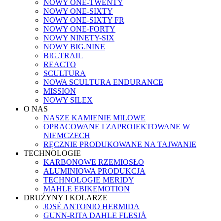
NOWY ONE-TWENTY
NOWY ONE-SIXTY
NOWY ONE-SIXTY FR
NOWY ONE-FORTY
NOWY NINETY-SIX
NOWY BIG.NINE
BIG.TRAIL
REACTO
SCULTURA
NOWA SCULTURA ENDURANCE
MISSION
NOWY SILEX
O NAS
NASZE KAMIENIE MILOWE
OPRACOWANE I ZAPROJEKTOWANE W
NIEMCZECH
RĘCZNIE PRODUKOWANE NA TAJWANIE
TECHNOLOGIE
KARBONOWE RZEMIOSŁO
ALUMINIOWA PRODUKCJA
TECHNOLOGIE MERIDY
MAHLE EBIKEMOTION
DRUŻYNY I KOLARZE
JOSÉ ANTONIO HERMIDA
GUNN-RITA DAHLE FLESJÅ