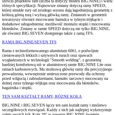
sześciu projektów ram (liczba ta dotyczy modeli BIG.NINE) i wielu
różnych specyfikacji. Najnowsze zmiany dotyczą ramy SPEED,
której smukłe rury od zeszłego sezonu dają łagodniejszą geometrię z
krótszą górną rurą i wyższą główką ramy. Zmianom w geometrii
towarzyszy również mocowanie hamulca w tylnym trójkącie i
dodatkowe udogodnienia: możliwość montażu stopki i mocowania
błotników. Zmiany w ramie SPEED dotyczą nie tylko BIG.NINE,
ale również BIG.SEVEN dostępnego także z ramą TFS.
RAMA BIG.NINE/SEVEN TFS
Rama z technoformowanego aluminium 6061, o podwójnie
cieniowanych lekkich i sztywnych rurach oraz spawach
wygładzonych w technologii "Smooth welding", z geometrią
bardziej komfortową niż w aluminiowej ramie BIG.NINE Lite oraz
ramach karbonowych. Ma stożkową główkę ramy dla precyzyjnego
prowadzenia, wewnętrznie umieszczone przewody dla ochrony
przed wilgocią i zabrudzeniami, hamulec tarczowy mocowany na
dolnej rurze tylnego trójkąta oraz mocowania dla błotników,
bagażnika i stopki.
TEN SAM KSZTAŁT RAMY, RÓZNE KOŁA
BIG.NINE i BIG.SEVEN łączy ten sam kształt ramy i mnóstwo
szczegółowych rozwiązań. Każdy z nich jak najlepiej wykorzystuje
zalety swoich kół. Koła 29" w rowerze BIG.NINE świetnie