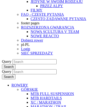
JEDYNE W SWOIM RODZAJU
PRZEZ ALPY
FILMY
FAQ - CZĘSTE PYTANIA
CZĘSTO ZADAWANE PYTANIA
footer pages
ROZSZERZONA GWARANCJA
NOWA SCULTURA V TEAM
NOWE REACTO
Dobierz rower
pl-PL
Login
SIEĆ SPRZEDAŻY
Query
Search
Query
Search
ROWERY
GÓRSKIE
MTB FULL SUSPENSION
MTB HARDTAILS
XC / MARATHON
MARATHON / TRAIL