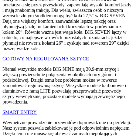
przetaczają się przez przeszkody, zapewniają wysoki komfort jazdy
i mają znakomitą trakcję. Dla wielu, zwłaszcza osób o niższym
wzroście złotym środkiem mogą być koła 27,5" w BIG.SEVEN.
Dają one większy komfort, zauważalnie lepszą trakcję oraz
płynniejszą jazdę po kamieniach i korzeniach w porównaniu z
kołem 26”. Równie ważna jest waga koła. BIG.SEVEN łączy w
sobie to, co najlepsze w dwóch pozostałych rozmiarach: jeździ
płynniej niż rower z kołami 26” i zyskuje nad rowerem 29” dzięki
niższej wadze koła.
GOTOWY NA REGULOWANĄ SZTYCĘ
Niemal wszystkie modele BIG.NINE mają 30,9-mm sztycę i
większą powierzchnię połączenia w okolicach rury górnej i
podsiodłowej. Dzięki temu bez problemu można w rowerze
zamontować regulowaną sztycę. Wszystkie modele karbonowe i
aluminiowe z ramą LITE pozwalają przeprowadzić przewody
sztycy wewnętrznie, pozostałe modele wymagają zewnętrznego
prowadzenia.
SMART ENTRY
Wewnętrzne prowadzenie przewodów doprowadzone do perfekcji.
Nasz system pozwala zablokować je pod odpowiednim napięciem.
Dzięki temu nie musisz się obawiać żadnych niepokojących