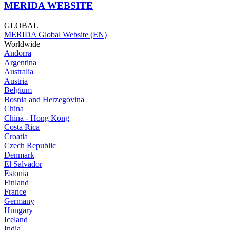
MERIDA WEBSITE
GLOBAL
MERIDA Global Website (EN)
Worldwide
Andorra
Argentina
Australia
Austria
Belgium
Bosnia and Herzegovina
China
China - Hong Kong
Costa Rica
Croatia
Czech Republic
Denmark
El Salvador
Estonia
Finland
France
Germany
Hungary
Iceland
India