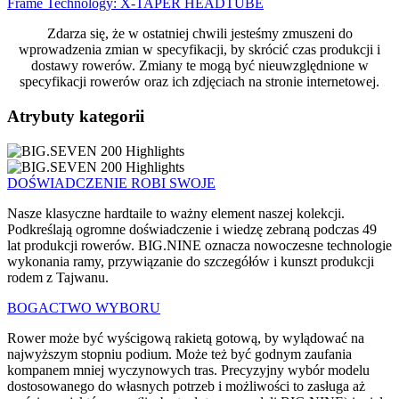
Frame Technology: X-TAPER HEADTUBE
Zdarza się, że w ostatniej chwili jesteśmy zmuszeni do
wprowadzenia zmian w specyfikacji, by skrócić czas produkcji i
dostawy rowerów. Zmiany te mogą być nieuwzględnione w
specyfikacji rowerów oraz ich zdjęciach na stronie internetowej.
Atrybuty kategorii
DOŚWIADCZENIE ROBI SWOJE
Nasze klasyczne hardtaile to ważny element naszej kolekcji.
Podkreślają ogromne doświadczenie i wiedzę zebraną podczas 49
lat produkcji rowerów. BIG.NINE oznacza nowoczesne technologie
wykonania ramy, przywiązanie do szczegółów i kunszt produkcji
rodem z Tajwanu.
BOGACTWO WYBORU
Rower może być wyścigową rakietą gotową, by wylądować na
najwyższym stopniu podium. Może też być godnym zaufania
kompanem mniej wyczynowych tras. Precyzyjny wybór modelu
dostosowanego do własnych potrzeb i możliwości to zasługa aż