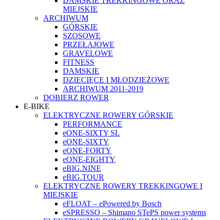
DAMSKIE TREKKINGOWE ORAZ
MIEJSKIE
ARCHIWUM
GÓRSKIE
SZOSOWE
PRZEŁAJOWE
GRAVELOWE
FITNESS
DAMSKIE
DZIECIĘCE I MŁODZIEŻOWE
ARCHIWUM 2011-2019
DOBIERZ ROWER
E-BIKE
ELEKTRYCZNE ROWERY GÓRSKIE
PERFORMANCE
eONE-SIXTY SL
eONE-SIXTY
eONE-FORTY
eONE-EIGHTY
eBIG.NINE
eBIG.TOUR
ELEKTRYCZNE ROWERY TREKKINGOWE I
MIEJSKIE
eFLOAT – ePowered by Bosch
eSPRESSO – Shimano STePS power systems