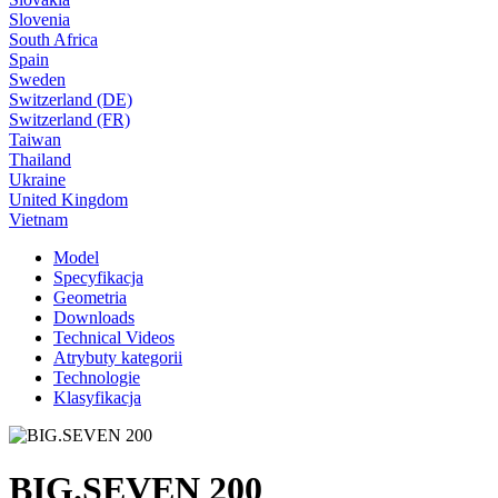
Slovenia
South Africa
Spain
Sweden
Switzerland (DE)
Switzerland (FR)
Taiwan
Thailand
Ukraine
United Kingdom
Vietnam
Model
Specyfikacja
Geometria
Downloads
Technical Videos
Atrybuty kategorii
Technologie
Klasyfikacja
BIG.SEVEN 200