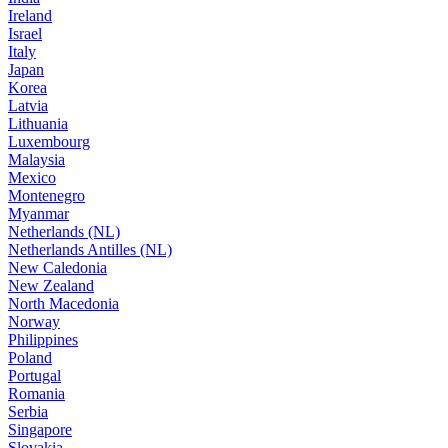
Ireland
Israel
Italy
Japan
Korea
Latvia
Lithuania
Luxembourg
Malaysia
Mexico
Montenegro
Myanmar
Netherlands (NL)
Netherlands Antilles (NL)
New Caledonia
New Zealand
North Macedonia
Norway
Philippines
Poland
Portugal
Romania
Serbia
Singapore
Slovakia