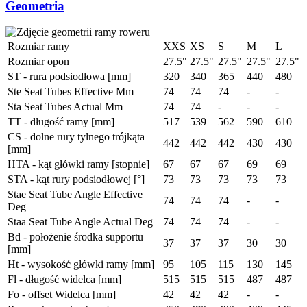
Geometria
Rozmiar ramy
XXS
XS
S
M
L
Rozmiar opon
27.5"
27.5"
27.5"
27.5"
27.5"
ST - rura podsiodłowa [mm]
320
340
365
440
480
Ste Seat Tubes Effective Mm
74
74
74
-
-
Sta Seat Tubes Actual Mm
74
74
-
-
-
TT - długość ramy [mm]
517
539
562
590
610
CS - dolne rury tylnego trójkąta
442
442
442
430
430
[mm]
HTA - kąt główki ramy [stopnie]
67
67
67
69
69
STA - kąt rury podsiodłowej [°]
73
73
73
73
73
Stae Seat Tube Angle Effective
74
74
74
-
-
Deg
Staa Seat Tube Angle Actual Deg
74
74
74
-
-
Bd - położenie środka supportu
37
37
37
30
30
[mm]
Ht - wysokość główki ramy [mm]
95
105
115
130
145
Fl - długość widelca [mm]
515
515
515
487
487
Fo - offset Widelca [mm]
42
42
42
-
-