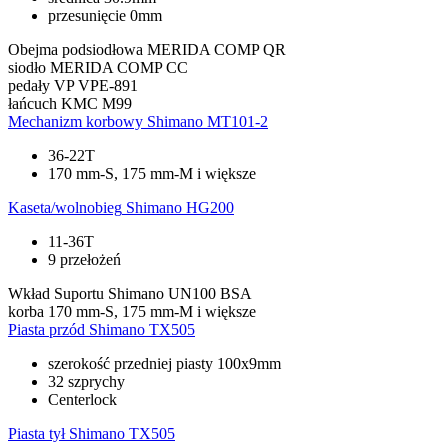
przesunięcie 0mm
Obejma podsiodłowa
MERIDA COMP QR
siodło
MERIDA COMP CC
pedały
VP VPE-891
łańcuch
KMC M99
Mechanizm korbowy
Shimano MT101-2
36-22T
170 mm-S, 175 mm-M i większe
Kaseta/wolnobieg
Shimano HG200
11-36T
9 przełożeń
Wkład Suportu
Shimano UN100 BSA
korba
170 mm-S, 175 mm-M i większe
Piasta przód
Shimano TX505
szerokość przedniej piasty 100x9mm
32 szprychy
Centerlock
Piasta tył
Shimano TX505