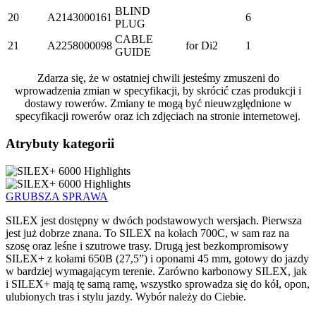
BLIND
20
A2143000161
6
PLUG
CABLE
21
A2258000098
for Di2
1
GUIDE
Zdarza się, że w ostatniej chwili jesteśmy zmuszeni do
wprowadzenia zmian w specyfikacji, by skrócić czas produkcji i
dostawy rowerów. Zmiany te mogą być nieuwzględnione w
specyfikacji rowerów oraz ich zdjęciach na stronie internetowej.
Atrybuty kategorii
GRUBSZA SPRAWA
SILEX jest dostępny w dwóch podstawowych wersjach. Pierwsza
jest już dobrze znana. To SILEX na kołach 700C, w sam raz na
szosę oraz leśne i szutrowe trasy. Drugą jest bezkompromisowy
SILEX+ z kołami 650B (27,5”) i oponami 45 mm, gotowy do jazdy
w bardziej wymagającym terenie. Zarówno karbonowy SILEX, jak
i SILEX+ mają tę samą ramę, wszystko sprowadza się do kół, opon,
ulubionych tras i stylu jazdy. Wybór należy do Ciebie.