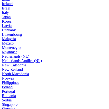
Ireland
Israel
Italy
Japan
Korea
Latvia
Lithuania
Luxembourg
Malaysia
Mexico
Montenegro
Myanmar
Netherlands (NL)
Netherlands Antilles (NL)
New Caledonia
New Zealand
North Macedonia
Norway
Philippines
Poland
Portugal
Romania
Serbia
Singapore
Slovakia