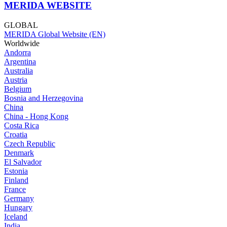
MERIDA WEBSITE
GLOBAL
MERIDA Global Website (EN)
Worldwide
Andorra
Argentina
Australia
Austria
Belgium
Bosnia and Herzegovina
China
China - Hong Kong
Costa Rica
Croatia
Czech Republic
Denmark
El Salvador
Estonia
Finland
France
Germany
Hungary
Iceland
India