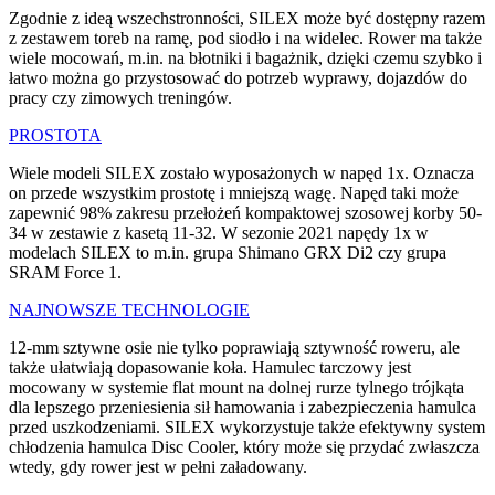
Zgodnie z ideą wszechstronności, SILEX może być dostępny razem
z zestawem toreb na ramę, pod siodło i na widelec. Rower ma także
wiele mocowań, m.in. na błotniki i bagażnik, dzięki czemu szybko i
łatwo można go przystosować do potrzeb wyprawy, dojazdów do
pracy czy zimowych treningów.
PROSTOTA
Wiele modeli SILEX zostało wyposażonych w napęd 1x. Oznacza
on przede wszystkim prostotę i mniejszą wagę. Napęd taki może
zapewnić 98% zakresu przełożeń kompaktowej szosowej korby 50-
34 w zestawie z kasetą 11-32. W sezonie 2021 napędy 1x w
modelach SILEX to m.in. grupa Shimano GRX Di2 czy grupa
SRAM Force 1.
NAJNOWSZE TECHNOLOGIE
12-mm sztywne osie nie tylko poprawiają sztywność roweru, ale
także ułatwiają dopasowanie koła. Hamulec tarczowy jest
mocowany w systemie flat mount na dolnej rurze tylnego trójkąta
dla lepszego przeniesienia sił hamowania i zabezpieczenia hamulca
przed uszkodzeniami. SILEX wykorzystuje także efektywny system
chłodzenia hamulca Disc Cooler, który może się przydać zwłaszcza
wtedy, gdy rower jest w pełni załadowany.