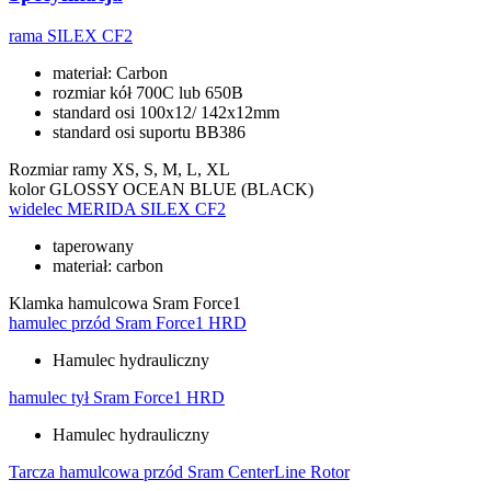
rama
SILEX CF2
materiał: Carbon
rozmiar kół 700C lub 650B
standard osi 100x12/ 142x12mm
standard osi suportu BB386
Rozmiar ramy
XS, S, M, L, XL
kolor
GLOSSY OCEAN BLUE (BLACK)
widelec
MERIDA SILEX CF2
taperowany
materiał: carbon
Klamka hamulcowa
Sram Force1
hamulec przód
Sram Force1 HRD
Hamulec hydrauliczny
hamulec tył
Sram Force1 HRD
Hamulec hydrauliczny
Tarcza hamulcowa przód
Sram CenterLine Rotor