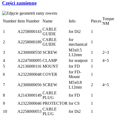
Części zamienne
Torque
Number
Item Number
Name
Info
Pieces
NM
CABLE
1
A2258000143
for Di2
1
GUIDE
CABLE
for
2
A2258000189
1
GUIDE
mechanical
M3x0.5
3
A2300000550
SCREW
1
2~3
L12mm
4
A2247000095
CLAMP
for seatpost
1
4~5
5
A2136000116
MOUNT
for FD
1
for FD-
6
A2322000048
COVER
1
Mount
M5x0.8
7
A2300000056
SCREW
2
4~5
L12mm
CABLE
8
A2143000149
for FD
1
PLUG
9
A2322000046
PROTECTOR
for CS
1
CABLE
10
A2258000053
for Di2
1
PLUG