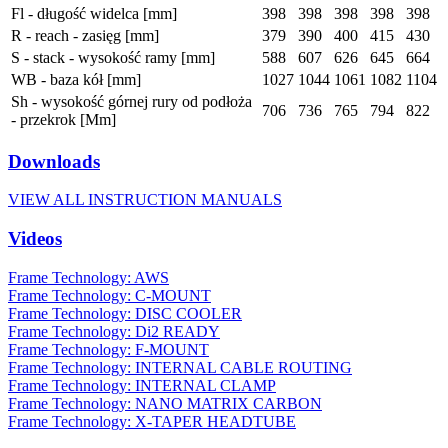
Fl - długość widelca [mm]
398
398
398
398
398
R - reach - zasięg [mm]
379
390
400
415
430
S - stack - wysokość ramy [mm]
588
607
626
645
664
WB - baza kół [mm]
1027
1044
1061
1082
1104
Sh - wysokość górnej rury od podłoża
706
736
765
794
822
- przekrok [Mm]
Downloads
VIEW ALL INSTRUCTION MANUALS
Videos
Frame Technology: AWS
Frame Technology: C-MOUNT
Frame Technology: DISC COOLER
Frame Technology: Di2 READY
Frame Technology: F-MOUNT
Frame Technology: INTERNAL CABLE ROUTING
Frame Technology: INTERNAL CLAMP
Frame Technology: NANO MATRIX CARBON
Frame Technology: X-TAPER HEADTUBE