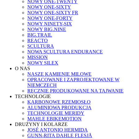
NOWY ONE-TWENTY
NOWY ONE-SIXTY
NOWY ONE-SIXTY FR
NOWY ONE-FORTY
NOWY NINETY-SIX
NOWY BIG.NINE
BIG.TRAIL
REACTO
SCULTURA
NOWA SCULTURA ENDURANCE
MISSION
NOWY SILEX
O NAS
NASZE KAMIENIE MILOWE
OPRACOWANE I ZAPROJEKTOWANE W
NIEMCZECH
RĘCZNIE PRODUKOWANE NA TAJWANIE
TECHNOLOGIE
KARBONOWE RZEMIOSŁO
ALUMINIOWA PRODUKCJA
TECHNOLOGIE MERIDY
MAHLE EBIKEMOTION
DRUŻYNY I KOLARZE
JOSÉ ANTONIO HERMIDA
GUNN-RITA DAHLE FLESJÅ