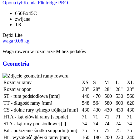
Opona tył
Kenda Flintridge PRO
650Bx45C
zwijana
TR
Dętki
Lite
waga
9.06 kg
Waga roweru w rozmiarze M bez pedałów
Geometria
Rozmiar ramy
XS
S
M
L
XL
Rozmiar opon
28"
28"
28"
28"
28"
ST - rura podsiodłowa [mm]
440
470
500
530
560
TT - długość ramy [mm]
548
564
580
600
620
CS - dolne rury tylnego trójkąta [mm]
430
430
430
430
430
HTA - kąt główki ramy [stopnie]
71
71
71
71
71
STA - kąt rury podsiodłowej [°]
74
74
74
74
74
Bd - położenie środka supportu [mm]
75
75
75
75
75
Ht - wysokość główki ramy [mm]
160
180
200
220
240