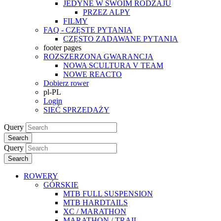
JEDYNE W SWOIM RODZAJU
PRZEZ ALPY
FILMY
FAQ - CZĘSTE PYTANIA
CZĘSTO ZADAWANE PYTANIA
footer pages
ROZSZERZONA GWARANCJA
NOWA SCULTURA V TEAM
NOWE REACTO
Dobierz rower
pl-PL
Login
SIEĆ SPRZEDAŻY
Query
Search
Query
Search
ROWERY
GÓRSKIE
MTB FULL SUSPENSION
MTB HARDTAILS
XC / MARATHON
MARATHON / TRAIL