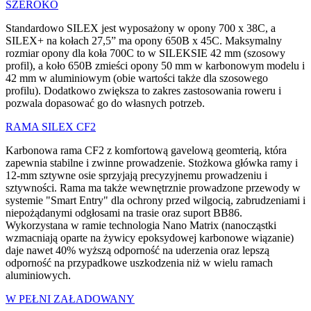
SZEROKO
Standardowo SILEX jest wyposażony w opony 700 x 38C, a
SILEX+ na kołach 27,5” ma opony 650B x 45C. Maksymalny
rozmiar opony dla koła 700C to w SILEKSIE 42 mm (szosowy
profil), a koło 650B zmieści opony 50 mm w karbonowym modelu i
42 mm w aluminiowym (obie wartości także dla szosowego
profilu). Dodatkowo zwiększa to zakres zastosowania roweru i
pozwala dopasować go do własnych potrzeb.
RAMA SILEX CF2
Karbonowa rama CF2 z komfortową gavelową geomterią, która
zapewnia stabilne i zwinne prowadzenie. Stożkowa główka ramy i
12-mm sztywne osie sprzyjają precyzyjnemu prowadzeniu i
sztywności. Rama ma także wewnętrznie prowadzone przewody w
systemie "Smart Entry" dla ochrony przed wilgocią, zabrudzeniami i
niepożądanymi odgłosami na trasie oraz suport BB86.
Wykorzystana w ramie technologia Nano Matrix (nanocząstki
wzmacniają oparte na żywicy epoksydowej karbonowe wiązanie)
daje nawet 40% wyższą odporność na uderzenia oraz lepszą
odporność na przypadkowe uszkodzenia niż w wielu ramach
aluminiowych.
W PEŁNI ZAŁADOWANY