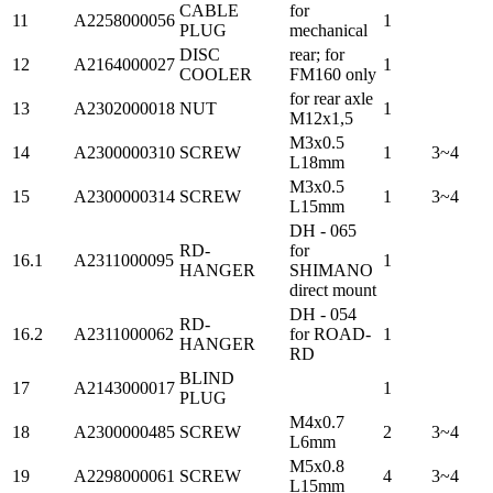
CABLE
for
11
A2258000056
1
PLUG
mechanical
DISC
rear; for
12
A2164000027
1
COOLER
FM160 only
for rear axle
13
A2302000018
NUT
1
M12x1,5
M3x0.5
14
A2300000310
SCREW
1
3~4
L18mm
M3x0.5
15
A2300000314
SCREW
1
3~4
L15mm
DH - 065
RD-
for
16.1
A2311000095
1
HANGER
SHIMANO
direct mount
DH - 054
RD-
16.2
A2311000062
for ROAD-
1
HANGER
RD
BLIND
17
A2143000017
1
PLUG
M4x0.7
18
A2300000485
SCREW
2
3~4
L6mm
M5x0.8
19
A2298000061
SCREW
4
3~4
L15mm