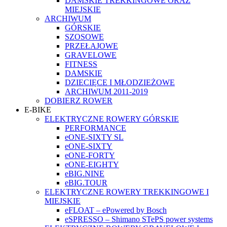
DAMSKIE TREKKINGOWE ORAZ
MIEJSKIE
ARCHIWUM
GÓRSKIE
SZOSOWE
PRZEŁAJOWE
GRAVELOWE
FITNESS
DAMSKIE
DZIECIĘCE I MŁODZIEŻOWE
ARCHIWUM 2011-2019
DOBIERZ ROWER
E-BIKE
ELEKTRYCZNE ROWERY GÓRSKIE
PERFORMANCE
eONE-SIXTY SL
eONE-SIXTY
eONE-FORTY
eONE-EIGHTY
eBIG.NINE
eBIG.TOUR
ELEKTRYCZNE ROWERY TREKKINGOWE I
MIEJSKIE
eFLOAT – ePowered by Bosch
eSPRESSO – Shimano STePS power systems