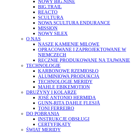
NOWY BIG.NINE
BIG.TRAIL
REACTO
SCULTURA
NOWA SCULTURA ENDURANCE
MISSION
NOWY SILEX
O NAS
NASZE KAMIENIE MILOWE
OPRACOWANE I ZAPROJEKTOWANE W
NIEMCZECH
RĘCZNIE PRODUKOWANE NA TAJWANIE
TECHNOLOGIE
KARBONOWE RZEMIOSŁO
ALUMINIOWA PRODUKCJA
TECHNOLOGIE MERIDY
MAHLE EBIKEMOTION
DRUŻYNY I KOLARZE
JOSÉ ANTONIO HERMIDA
GUNN-RITA DAHLE FLESJÅ
TONI FERREIRO
DO POBRANIA
INSTRUKCJE OBSŁUGI
CERTYFIKATY
ŚWIAT MERIDY