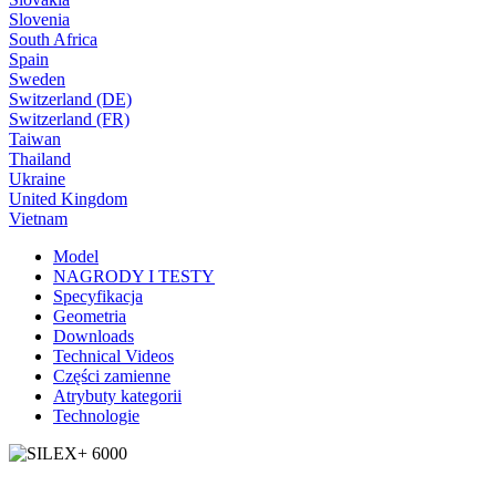
Slovenia
South Africa
Spain
Sweden
Switzerland (DE)
Switzerland (FR)
Taiwan
Thailand
Ukraine
United Kingdom
Vietnam
Model
NAGRODY I TESTY
Specyfikacja
Geometria
Downloads
Technical Videos
Części zamienne
Atrybuty kategorii
Technologie