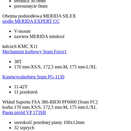
średnica 30.9mm
przesunięcie 0mm
Obejma podsiodłowa
MERIDA SILEX
siodło
MERIDA EXPERT CC
V-mount
zawiera MERIDA minitool
łańcuch
KMC X11
Mechanizm korbowy
Sram Force1
38T
170 mm-XS/S, 172,5 mm-M, 175 mm-L/XL
Kaseta/wolnobieg
Sram PG-1130
11-42T
11 przełożeń
Wkład Suportu
FSA 386-BB30 PF6000 [Sram FC]
korba
170 mm-XS/S, 172,5 mm-M, 175 mm-L/XL
Piasta przód
VP 173SB
szerokość przedniej piasty 100x12mm
32 szprych