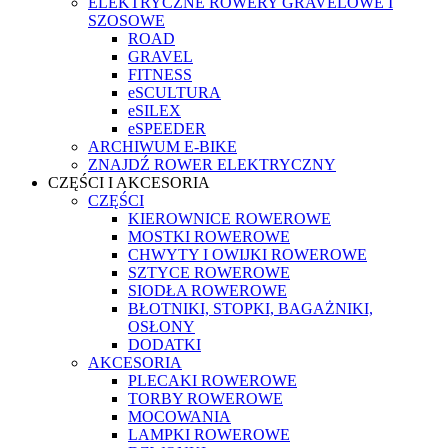
ELEKTRYCZNE ROWERY GRAVELOWE I
SZOSOWE
ROAD
GRAVEL
FITNESS
eSCULTURA
eSILEX
eSPEEDER
ARCHIWUM E-BIKE
ZNAJDŹ ROWER ELEKTRYCZNY
CZĘŚCI I AKCESORIA
CZĘŚCI
KIEROWNICE ROWEROWE
MOSTKI ROWEROWE
CHWYTY I OWIJKI ROWEROWE
SZTYCE ROWEROWE
SIODŁA ROWEROWE
BŁOTNIKI, STOPKI, BAGAŻNIKI,
OSŁONY
DODATKI
AKCESORIA
PLECAKI ROWEROWE
TORBY ROWEROWE
MOCOWANIA
LAMPKI ROWEROWE