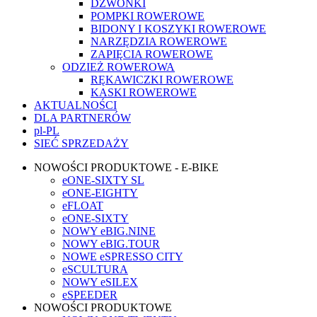
DZWONKI
POMPKI ROWEROWE
BIDONY I KOSZYKI ROWEROWE
NARZĘDZIA ROWEROWE
ZAPIĘCIA ROWEROWE
ODZIEŻ ROWEROWA
RĘKAWICZKI ROWEROWE
KASKI ROWEROWE
AKTUALNOŚCI
DLA PARTNERÓW
pl-PL
SIEĆ SPRZEDAŻY
NOWOŚCI PRODUKTOWE - E-BIKE
eONE-SIXTY SL
eONE-EIGHTY
eFLOAT
eONE-SIXTY
NOWY eBIG.NINE
NOWY eBIG.TOUR
NOWE eSPRESSO CITY
eSCULTURA
NOWY eSILEX
eSPEEDER
NOWOŚCI PRODUKTOWE