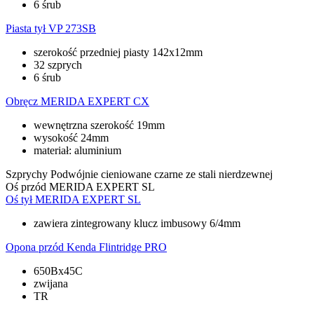
6 śrub
Piasta tył
VP 273SB
szerokość przedniej piasty 142x12mm
32 szprych
6 śrub
Obręcz
MERIDA EXPERT CX
wewnętrzna szerokość 19mm
wysokość 24mm
materiał: aluminium
Szprychy
Podwójnie cieniowane czarne ze stali nierdzewnej
Oś przód
MERIDA EXPERT SL
Oś tył
MERIDA EXPERT SL
zawiera zintegrowany klucz imbusowy 6/4mm
Opona przód
Kenda Flintridge PRO
650Bx45C
zwijana
TR