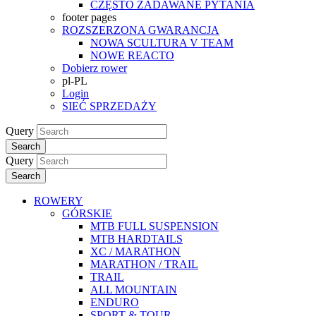
CZĘSTO ZADAWANE PYTANIA
footer pages
ROZSZERZONA GWARANCJA
NOWA SCULTURA V TEAM
NOWE REACTO
Dobierz rower
pl-PL
Login
SIEĆ SPRZEDAŻY
Query
Search
Query
Search
ROWERY
GÓRSKIE
MTB FULL SUSPENSION
MTB HARDTAILS
XC / MARATHON
MARATHON / TRAIL
TRAIL
ALL MOUNTAIN
ENDURO
SPORT & TOUR