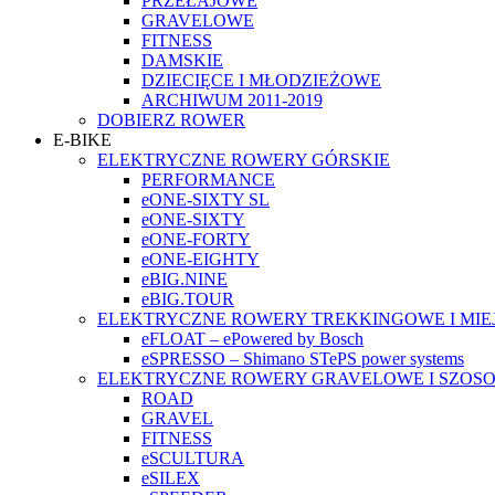
PRZEŁAJOWE
GRAVELOWE
FITNESS
DAMSKIE
DZIECIĘCE I MŁODZIEŻOWE
ARCHIWUM 2011-2019
DOBIERZ ROWER
E-BIKE
ELEKTRYCZNE ROWERY GÓRSKIE
PERFORMANCE
eONE-SIXTY SL
eONE-SIXTY
eONE-FORTY
eONE-EIGHTY
eBIG.NINE
eBIG.TOUR
ELEKTRYCZNE ROWERY TREKKINGOWE I MIE
eFLOAT – ePowered by Bosch
eSPRESSO – Shimano STePS power systems
ELEKTRYCZNE ROWERY GRAVELOWE I SZOS
ROAD
GRAVEL
FITNESS
eSCULTURA
eSILEX