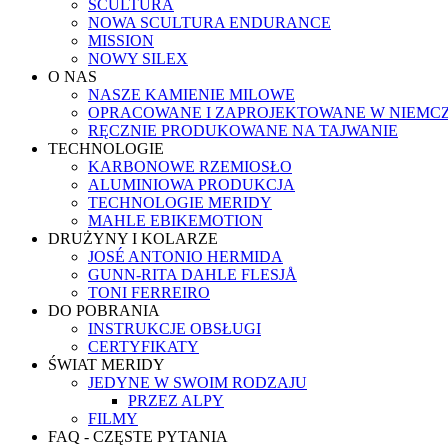
SCULTURA
NOWA SCULTURA ENDURANCE
MISSION
NOWY SILEX
O NAS
NASZE KAMIENIE MILOWE
OPRACOWANE I ZAPROJEKTOWANE W NIEMC
RĘCZNIE PRODUKOWANE NA TAJWANIE
TECHNOLOGIE
KARBONOWE RZEMIOSŁO
ALUMINIOWA PRODUKCJA
TECHNOLOGIE MERIDY
MAHLE EBIKEMOTION
DRUŻYNY I KOLARZE
JOSÉ ANTONIO HERMIDA
GUNN-RITA DAHLE FLESJÅ
TONI FERREIRO
DO POBRANIA
INSTRUKCJE OBSŁUGI
CERTYFIKATY
ŚWIAT MERIDY
JEDYNE W SWOIM RODZAJU
PRZEZ ALPY
FILMY
FAQ - CZĘSTE PYTANIA