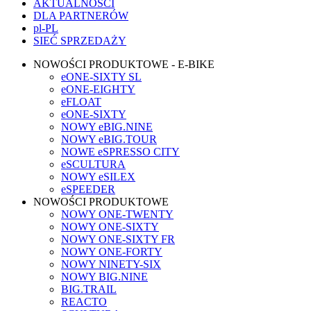
AKTUALNOŚCI
DLA PARTNERÓW
pl-PL
SIEĆ SPRZEDAŻY
NOWOŚCI PRODUKTOWE - E-BIKE
eONE-SIXTY SL
eONE-EIGHTY
eFLOAT
eONE-SIXTY
NOWY eBIG.NINE
NOWY eBIG.TOUR
NOWE eSPRESSO CITY
eSCULTURA
NOWY eSILEX
eSPEEDER
NOWOŚCI PRODUKTOWE
NOWY ONE-TWENTY
NOWY ONE-SIXTY
NOWY ONE-SIXTY FR
NOWY ONE-FORTY
NOWY NINETY-SIX
NOWY BIG.NINE
BIG.TRAIL
REACTO