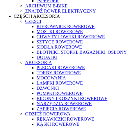
eSPEEDER
ARCHIWUM E-BIKE
ZNAJDŹ ROWER ELEKTRYCZNY
CZĘŚCI I AKCESORIA
CZĘŚCI
KIEROWNICE ROWEROWE
MOSTKI ROWEROWE
CHWYTY I OWIJKI ROWEROWE
SZTYCE ROWEROWE
SIODŁA ROWEROWE
BŁOTNIKI, STOPKI, BAGAŻNIKI, OSŁONY
DODATKI
AKCESORIA
PLECAKI ROWEROWE
TORBY ROWEROWE
MOCOWANIA
LAMPKI ROWEROWE
DZWONKI
POMPKI ROWEROWE
BIDONY I KOSZYKI ROWEROWE
NARZĘDZIA ROWEROWE
ZAPIĘCIA ROWEROWE
ODZIEŻ ROWEROWA
RĘKAWICZKI ROWEROWE
KASKI ROWEROWE