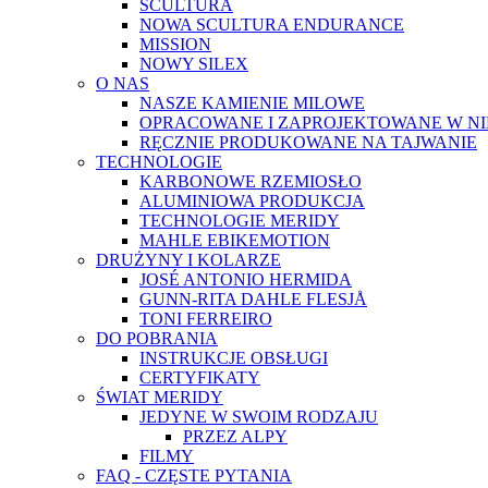
SCULTURA
NOWA SCULTURA ENDURANCE
MISSION
NOWY SILEX
O NAS
NASZE KAMIENIE MILOWE
OPRACOWANE I ZAPROJEKTOWANE W N
RĘCZNIE PRODUKOWANE NA TAJWANIE
TECHNOLOGIE
KARBONOWE RZEMIOSŁO
ALUMINIOWA PRODUKCJA
TECHNOLOGIE MERIDY
MAHLE EBIKEMOTION
DRUŻYNY I KOLARZE
JOSÉ ANTONIO HERMIDA
GUNN-RITA DAHLE FLESJÅ
TONI FERREIRO
DO POBRANIA
INSTRUKCJE OBSŁUGI
CERTYFIKATY
ŚWIAT MERIDY
JEDYNE W SWOIM RODZAJU
PRZEZ ALPY
FILMY
FAQ - CZĘSTE PYTANIA