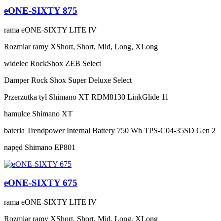
eONE-SIXTY 875
rama
eONE-SIXTY LITE IV
Rozmiar ramy
XShort, Short, Mid, Long, XLong
widelec
RockShox ZEB Select
Damper
Rock Shox Super Deluxe Select
Przerzutka tył
Shimano XT RDM8130 LinkGlide 11
hamulce
Shimano XT
bateria
Trendpower Internal Battery 750 Wh TPS-C04-35SD Gen 2
napęd
Shimano EP801
eONE-SIXTY 675
rama
eONE-SIXTY LITE IV
Rozmiar ramy
XShort, Short, Mid, Long, XLong