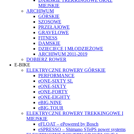
DAMSKIE TREKKINGOWE ORAZ
MIEJSKIE
ARCHIWUM
GÓRSKIE
SZOSOWE
PRZEŁAJOWE
GRAVELOWE
FITNESS
DAMSKIE
DZIECIĘCE I MŁODZIEŻOWE
ARCHIWUM 2011-2019
DOBIERZ ROWER
E-BIKE
ELEKTRYCZNE ROWERY GÓRSKIE
PERFORMANCE
eONE-SIXTY SL
eONE-SIXTY
eONE-FORTY
eONE-EIGHTY
eBIG.NINE
eBIG.TOUR
ELEKTRYCZNE ROWERY TREKKINGOWE I
MIEJSKIE
eFLOAT – ePowered by Bosch
eSPRESSO – Shimano STePS power systems