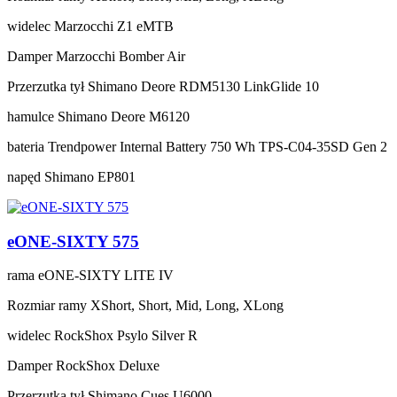
widelec
Marzocchi Z1 eMTB
Damper
Marzocchi Bomber Air
Przerzutka tył
Shimano Deore RDM5130 LinkGlide 10
hamulce
Shimano Deore M6120
bateria
Trendpower Internal Battery 750 Wh TPS-C04-35SD Gen 2
napęd
Shimano EP801
eONE-SIXTY 575
rama
eONE-SIXTY LITE IV
Rozmiar ramy
XShort, Short, Mid, Long, XLong
widelec
RockShox Psylo Silver R
Damper
RockShox Deluxe
Przerzutka tył
Shimano Cues U6000