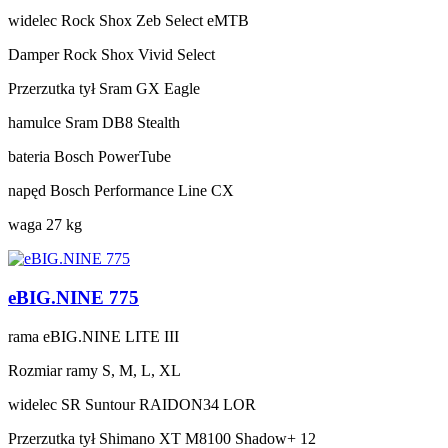
widelec
Rock Shox Zeb Select eMTB
Damper
Rock Shox Vivid Select
Przerzutka tył
Sram GX Eagle
hamulce
Sram DB8 Stealth
bateria
Bosch PowerTube
napęd
Bosch Performance Line CX
waga
27 kg
eBIG.NINE 775
rama
eBIG.NINE LITE III
Rozmiar ramy
S, M, L, XL
widelec
SR Suntour RAIDON34 LOR
Przerzutka tył
Shimano XT M8100 Shadow+ 12