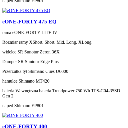
napęd
Shimano EP801
eONE-FORTY 475 EQ
rama
eONE-FORTY LITE IV
Rozmiar ramy
XShort, Short, Mid, Long, XLong
widelec
SR Sunotur Zeron 36X
Damper
SR Suntour Edge Plus
Przerzutka tył
Shimano Cues U6000
hamulce
Shimano MT420
bateria
Wewnętrzna bateria Trendpower 750 Wh TPS-C04-35SD
Gen 2
napęd
Shimano EP801
eONE-FORTY 400