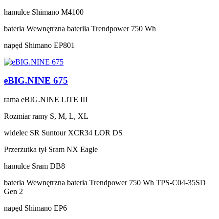
hamulce
Shimano M4100
bateria
Wewnętrzna bateriia Trendpower 750 Wh
napęd
Shimano EP801
eBIG.NINE 675
rama
eBIG.NINE LITE III
Rozmiar ramy
S, M, L, XL
widelec
SR Suntour XCR34 LOR DS
Przerzutka tył
Sram NX Eagle
hamulce
Sram DB8
bateria
Wewnętrzna bateria Trendpower 750 Wh TPS-C04-35SD
Gen 2
napęd
Shimano EP6