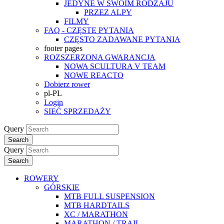
JEDYNE W SWOIM RODZAJU
PRZEZ ALPY
FILMY
FAQ - CZĘSTE PYTANIA
CZĘSTO ZADAWANE PYTANIA
footer pages
ROZSZERZONA GWARANCJA
NOWA SCULTURA V TEAM
NOWE REACTO
Dobierz rower
pl-PL
Login
SIEĆ SPRZEDAŻY
Query
Search
Query
Search
ROWERY
GÓRSKIE
MTB FULL SUSPENSION
MTB HARDTAILS
XC / MARATHON
MARATHON / TRAIL