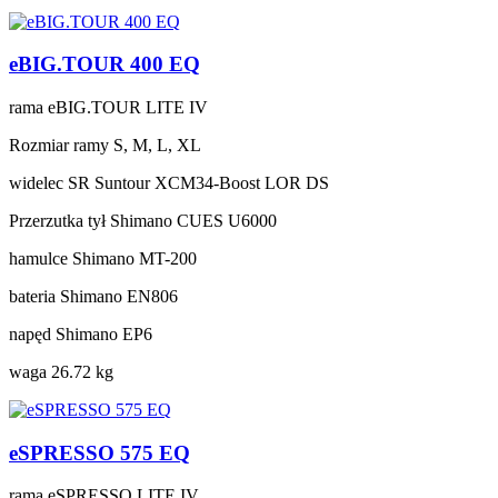
eBIG.TOUR 400 EQ
rama
eBIG.TOUR LITE IV
Rozmiar ramy
S, M, L, XL
widelec
SR Suntour XCM34-Boost LOR DS
Przerzutka tył
Shimano CUES U6000
hamulce
Shimano MT-200
bateria
Shimano EN806
napęd
Shimano EP6
waga
26.72 kg
eSPRESSO 575 EQ
rama
eSPRESSO LITE IV