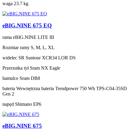
waga
23.7 kg
eBIG.NINE 675 EQ
rama
eBIG.NINE LITE III
Rozmiar ramy
S, M, L, XL
widelec
SR Suntour XCR34 LOR DS
Przerzutka tył
Sram NX Eagle
hamulce
Sram DB8
bateria
Wewnętrzna bateria Trendpower 750 Wh TPS-C04-35SD
Gen 2
napęd
Shimano EP6
eBIG.NINE 675