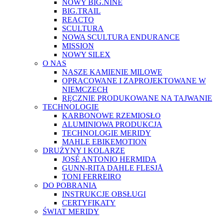
NOWY BIG.NINE
BIG.TRAIL
REACTO
SCULTURA
NOWA SCULTURA ENDURANCE
MISSION
NOWY SILEX
O NAS
NASZE KAMIENIE MILOWE
OPRACOWANE I ZAPROJEKTOWANE W
NIEMCZECH
RĘCZNIE PRODUKOWANE NA TAJWANIE
TECHNOLOGIE
KARBONOWE RZEMIOSŁO
ALUMINIOWA PRODUKCJA
TECHNOLOGIE MERIDY
MAHLE EBIKEMOTION
DRUŻYNY I KOLARZE
JOSÉ ANTONIO HERMIDA
GUNN-RITA DAHLE FLESJÅ
TONI FERREIRO
DO POBRANIA
INSTRUKCJE OBSŁUGI
CERTYFIKATY
ŚWIAT MERIDY