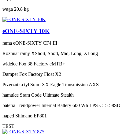
waga
20.8 kg
eONE-SIXTY 10K
rama
eONE-SIXTY CF4 III
Rozmiar ramy
XShort, Short, Mid, Long, XLong
widelec
Fox 38 Factory eMTB+
Damper
Fox Factory Float X2
Przerzutka tył
Sram XX Eagle Transmission AXS
hamulce
Sram Code Ultimate Stealth
bateria
Trendpower Internal Battery 600 Wh TPS-C15-58SD
napęd
Shimano EP801
TEST