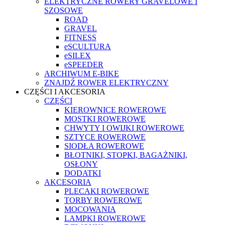
ELEKTRYCZNE ROWERY GRAVELOWE I
SZOSOWE
ROAD
GRAVEL
FITNESS
eSCULTURA
eSILEX
eSPEEDER
ARCHIWUM E-BIKE
ZNAJDŹ ROWER ELEKTRYCZNY
CZĘŚCI I AKCESORIA
CZĘŚCI
KIEROWNICE ROWEROWE
MOSTKI ROWEROWE
CHWYTY I OWIJKI ROWEROWE
SZTYCE ROWEROWE
SIODŁA ROWEROWE
BŁOTNIKI, STOPKI, BAGAŻNIKI,
OSŁONY
DODATKI
AKCESORIA
PLECAKI ROWEROWE
TORBY ROWEROWE
MOCOWANIA
LAMPKI ROWEROWE