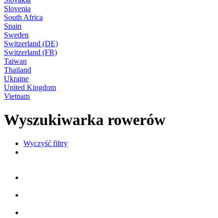
Slovenia
South Africa
Spain
Sweden
Switzerland (DE)
Switzerland (FR)
Taiwan
Thailand
Ukraine
United Kingdom
Vietnam
Wyszukiwarka rowerów
Wyczyść filtry