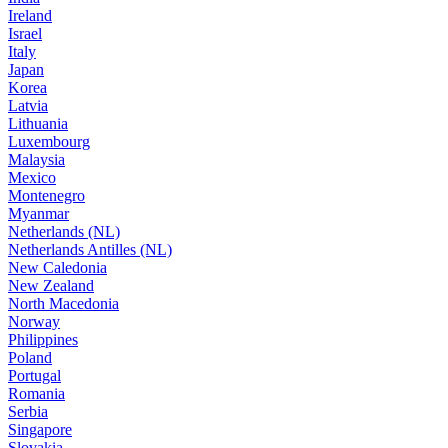
Ireland
Israel
Italy
Japan
Korea
Latvia
Lithuania
Luxembourg
Malaysia
Mexico
Montenegro
Myanmar
Netherlands (NL)
Netherlands Antilles (NL)
New Caledonia
New Zealand
North Macedonia
Norway
Philippines
Poland
Portugal
Romania
Serbia
Singapore
Slovakia