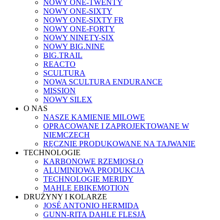
NOWY ONE-TWENTY
NOWY ONE-SIXTY
NOWY ONE-SIXTY FR
NOWY ONE-FORTY
NOWY NINETY-SIX
NOWY BIG.NINE
BIG.TRAIL
REACTO
SCULTURA
NOWA SCULTURA ENDURANCE
MISSION
NOWY SILEX
O NAS
NASZE KAMIENIE MILOWE
OPRACOWANE I ZAPROJEKTOWANE W
NIEMCZECH
RĘCZNIE PRODUKOWANE NA TAJWANIE
TECHNOLOGIE
KARBONOWE RZEMIOSŁO
ALUMINIOWA PRODUKCJA
TECHNOLOGIE MERIDY
MAHLE EBIKEMOTION
DRUŻYNY I KOLARZE
JOSÉ ANTONIO HERMIDA
GUNN-RITA DAHLE FLESJÅ