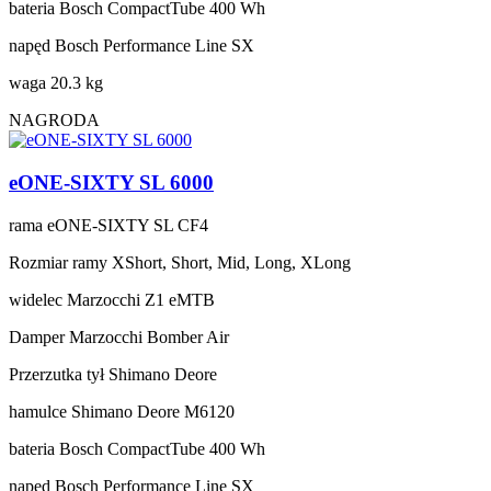
bateria
Bosch CompactTube 400 Wh
napęd
Bosch Performance Line SX
waga
20.3 kg
NAGRODA
eONE-SIXTY SL 6000
rama
eONE-SIXTY SL CF4
Rozmiar ramy
XShort, Short, Mid, Long, XLong
widelec
Marzocchi Z1 eMTB
Damper
Marzocchi Bomber Air
Przerzutka tył
Shimano Deore
hamulce
Shimano Deore M6120
bateria
Bosch CompactTube 400 Wh
napęd
Bosch Performance Line SX