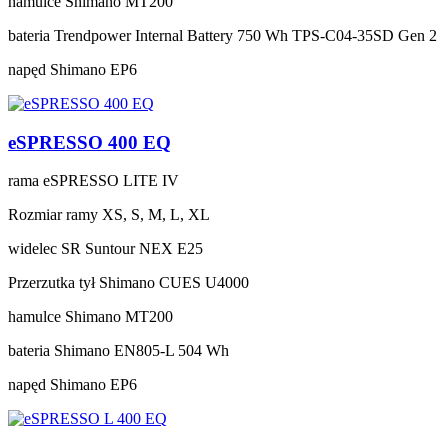
hamulce
Shimano MT200
bateria
Trendpower Internal Battery 750 Wh TPS-C04-35SD Gen 2
napęd
Shimano EP6
eSPRESSO 400 EQ
rama
eSPRESSO LITE IV
Rozmiar ramy
XS, S, M, L, XL
widelec
SR Suntour NEX E25
Przerzutka tył
Shimano CUES U4000
hamulce
Shimano MT200
bateria
Shimano EN805-L 504 Wh
napęd
Shimano EP6