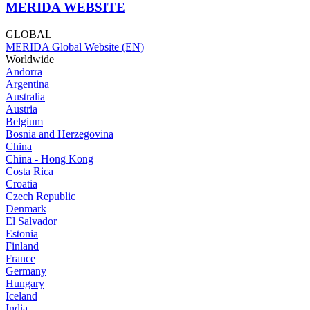
MERIDA WEBSITE
GLOBAL
MERIDA Global Website (EN)
Worldwide
Andorra
Argentina
Australia
Austria
Belgium
Bosnia and Herzegovina
China
China - Hong Kong
Costa Rica
Croatia
Czech Republic
Denmark
El Salvador
Estonia
Finland
France
Germany
Hungary
Iceland
India