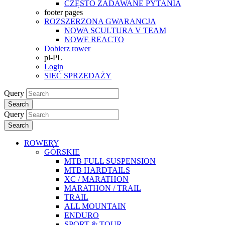
CZĘSTO ZADAWANE PYTANIA
footer pages
ROZSZERZONA GWARANCJA
NOWA SCULTURA V TEAM
NOWE REACTO
Dobierz rower
pl-PL
Login
SIEĆ SPRZEDAŻY
Query
Search
Query
Search
ROWERY
GÓRSKIE
MTB FULL SUSPENSION
MTB HARDTAILS
XC / MARATHON
MARATHON / TRAIL
TRAIL
ALL MOUNTAIN
ENDURO
SPORT & TOUR