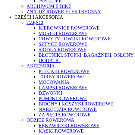
eSPEEDER
ARCHIWUM E-BIKE
ZNAJDŹ ROWER ELEKTRYCZNY
CZĘŚCI I AKCESORIA
CZĘŚCI
KIEROWNICE ROWEROWE
MOSTKI ROWEROWE
CHWYTY I OWIJKI ROWEROWE
SZTYCE ROWEROWE
SIODŁA ROWEROWE
BŁOTNIKI, STOPKI, BAGAŻNIKI, OSŁONY
DODATKI
AKCESORIA
PLECAKI ROWEROWE
TORBY ROWEROWE
MOCOWANIA
LAMPKI ROWEROWE
DZWONKI
POMPKI ROWEROWE
BIDONY I KOSZYKI ROWEROWE
NARZĘDZIA ROWEROWE
ZAPIĘCIA ROWEROWE
ODZIEŻ ROWEROWA
RĘKAWICZKI ROWEROWE
KASKI ROWEROWE