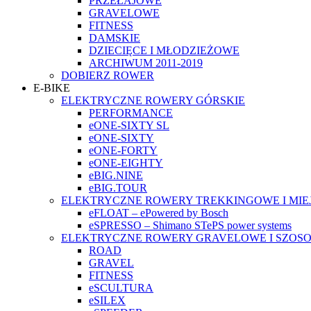
PRZEŁAJOWE
GRAVELOWE
FITNESS
DAMSKIE
DZIECIĘCE I MŁODZIEŻOWE
ARCHIWUM 2011-2019
DOBIERZ ROWER
E-BIKE
ELEKTRYCZNE ROWERY GÓRSKIE
PERFORMANCE
eONE-SIXTY SL
eONE-SIXTY
eONE-FORTY
eONE-EIGHTY
eBIG.NINE
eBIG.TOUR
ELEKTRYCZNE ROWERY TREKKINGOWE I MIE
eFLOAT – ePowered by Bosch
eSPRESSO – Shimano STePS power systems
ELEKTRYCZNE ROWERY GRAVELOWE I SZOS
ROAD
GRAVEL
FITNESS
eSCULTURA
eSILEX