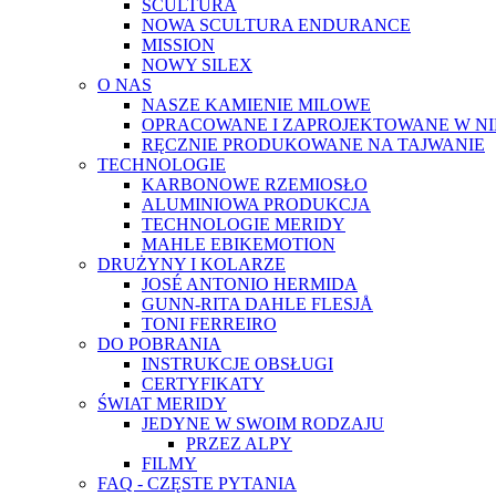
SCULTURA
NOWA SCULTURA ENDURANCE
MISSION
NOWY SILEX
O NAS
NASZE KAMIENIE MILOWE
OPRACOWANE I ZAPROJEKTOWANE W N
RĘCZNIE PRODUKOWANE NA TAJWANIE
TECHNOLOGIE
KARBONOWE RZEMIOSŁO
ALUMINIOWA PRODUKCJA
TECHNOLOGIE MERIDY
MAHLE EBIKEMOTION
DRUŻYNY I KOLARZE
JOSÉ ANTONIO HERMIDA
GUNN-RITA DAHLE FLESJÅ
TONI FERREIRO
DO POBRANIA
INSTRUKCJE OBSŁUGI
CERTYFIKATY
ŚWIAT MERIDY
JEDYNE W SWOIM RODZAJU
PRZEZ ALPY
FILMY
FAQ - CZĘSTE PYTANIA