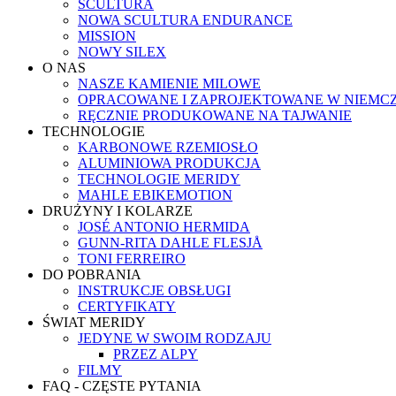
SCULTURA
NOWA SCULTURA ENDURANCE
MISSION
NOWY SILEX
O NAS
NASZE KAMIENIE MILOWE
OPRACOWANE I ZAPROJEKTOWANE W NIEMC
RĘCZNIE PRODUKOWANE NA TAJWANIE
TECHNOLOGIE
KARBONOWE RZEMIOSŁO
ALUMINIOWA PRODUKCJA
TECHNOLOGIE MERIDY
MAHLE EBIKEMOTION
DRUŻYNY I KOLARZE
JOSÉ ANTONIO HERMIDA
GUNN-RITA DAHLE FLESJÅ
TONI FERREIRO
DO POBRANIA
INSTRUKCJE OBSŁUGI
CERTYFIKATY
ŚWIAT MERIDY
JEDYNE W SWOIM RODZAJU
PRZEZ ALPY
FILMY
FAQ - CZĘSTE PYTANIA