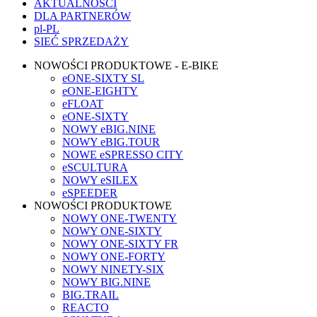
AKTUALNOŚCI
DLA PARTNERÓW
pl-PL
SIEĆ SPRZEDAŻY
NOWOŚCI PRODUKTOWE - E-BIKE
eONE-SIXTY SL
eONE-EIGHTY
eFLOAT
eONE-SIXTY
NOWY eBIG.NINE
NOWY eBIG.TOUR
NOWE eSPRESSO CITY
eSCULTURA
NOWY eSILEX
eSPEEDER
NOWOŚCI PRODUKTOWE
NOWY ONE-TWENTY
NOWY ONE-SIXTY
NOWY ONE-SIXTY FR
NOWY ONE-FORTY
NOWY NINETY-SIX
NOWY BIG.NINE
BIG.TRAIL
REACTO