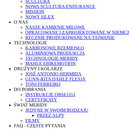
SCULTURA
NOWA SCULTURA ENDURANCE
MISSION
NOWY SILEX
O NAS
NASZE KAMIENIE MILOWE
OPRACOWANE I ZAPROJEKTOWANE W NIEMC
RĘCZNIE PRODUKOWANE NA TAJWANIE
TECHNOLOGIE
KARBONOWE RZEMIOSŁO
ALUMINIOWA PRODUKCJA
TECHNOLOGIE MERIDY
MAHLE EBIKEMOTION
DRUŻYNY I KOLARZE
JOSÉ ANTONIO HERMIDA
GUNN-RITA DAHLE FLESJÅ
TONI FERREIRO
DO POBRANIA
INSTRUKCJE OBSŁUGI
CERTYFIKATY
ŚWIAT MERIDY
JEDYNE W SWOIM RODZAJU
PRZEZ ALPY
FILMY
FAQ - CZĘSTE PYTANIA