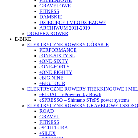
PRZEŁAJOWE
GRAVELOWE
FITNESS
DAMSKIE
DZIECIĘCE I MŁODZIEŻOWE
ARCHIWUM 2011-2019
DOBIERZ ROWER
E-BIKE
ELEKTRYCZNE ROWERY GÓRSKIE
PERFORMANCE
eONE-SIXTY SL
eONE-SIXTY
eONE-FORTY
eONE-EIGHTY
eBIG.NINE
eBIG.TOUR
ELEKTRYCZNE ROWERY TREKKINGOWE I MIE
eFLOAT – ePowered by Bosch
eSPRESSO – Shimano STePS power systems
ELEKTRYCZNE ROWERY GRAVELOWE I SZOS
ROAD
GRAVEL
FITNESS
eSCULTURA
eSILEX