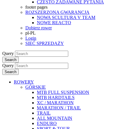
CZĘSTO ZADAWANE PYTANIA
footer pages
ROZSZERZONA GWARANCJA
NOWA SCULTURA V TEAM
NOWE REACTO
Dobierz rower
pl-PL
Login
SIEĆ SPRZEDAŻY
Query
Search
Query
Search
ROWERY
GÓRSKIE
MTB FULL SUSPENSION
MTB HARDTAILS
XC / MARATHON
MARATHON / TRAIL
TRAIL
ALL MOUNTAIN
ENDURO
SPORT & TOUR