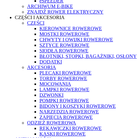
eSPEEDER
ARCHIWUM E-BIKE
ZNAJDŹ ROWER ELEKTRYCZNY
CZĘŚCI I AKCESORIA
CZĘŚCI
KIEROWNICE ROWEROWE
MOSTKI ROWEROWE
CHWYTY I OWIJKI ROWEROWE
SZTYCE ROWEROWE
SIODŁA ROWEROWE
BŁOTNIKI, STOPKI, BAGAŻNIKI, OSŁONY
DODATKI
AKCESORIA
PLECAKI ROWEROWE
TORBY ROWEROWE
MOCOWANIA
LAMPKI ROWEROWE
DZWONKI
POMPKI ROWEROWE
BIDONY I KOSZYKI ROWEROWE
NARZĘDZIA ROWEROWE
ZAPIĘCIA ROWEROWE
ODZIEŻ ROWEROWA
RĘKAWICZKI ROWEROWE
KASKI ROWEROWE