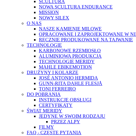
SCULTURA
NOWA SCULTURA ENDURANCE
MISSION
NOWY SILEX
O NAS
NASZE KAMIENIE MILOWE
OPRACOWANE I ZAPROJEKTOWANE W N
RĘCZNIE PRODUKOWANE NA TAJWANIE
TECHNOLOGIE
KARBONOWE RZEMIOSŁO
ALUMINIOWA PRODUKCJA
TECHNOLOGIE MERIDY
MAHLE EBIKEMOTION
DRUŻYNY I KOLARZE
JOSÉ ANTONIO HERMIDA
GUNN-RITA DAHLE FLESJÅ
TONI FERREIRO
DO POBRANIA
INSTRUKCJE OBSŁUGI
CERTYFIKATY
ŚWIAT MERIDY
JEDYNE W SWOIM RODZAJU
PRZEZ ALPY
FILMY
FAQ - CZĘSTE PYTANIA