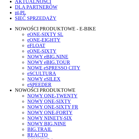
AKTUALNOŚCI
DLA PARTNERÓW
pl-PL
SIEĆ SPRZEDAŻY
NOWOŚCI PRODUKTOWE - E-BIKE
eONE-SIXTY SL
eONE-EIGHTY
eFLOAT
eONE-SIXTY
NOWY eBIG.NINE
NOWY eBIG.TOUR
NOWE eSPRESSO CITY
eSCULTURA
NOWY eSILEX
eSPEEDER
NOWOŚCI PRODUKTOWE
NOWY ONE-TWENTY
NOWY ONE-SIXTY
NOWY ONE-SIXTY FR
NOWY ONE-FORTY
NOWY NINETY-SIX
NOWY BIG.NINE
BIG.TRAIL
REACTO