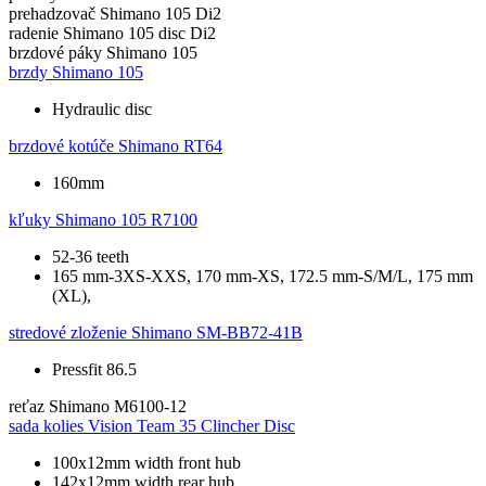
prehadzovač
Shimano 105 Di2
radenie
Shimano 105 disc Di2
brzdové páky
Shimano 105
brzdy
Shimano 105
Hydraulic disc
brzdové kotúče
Shimano RT64
160mm
kľuky
Shimano 105 R7100
52-36 teeth
165 mm-3XS-XXS, 170 mm-XS, 172.5 mm-S/M/L, 175 mm
(XL),
stredové zloženie
Shimano SM-BB72-41B
Pressfit 86.5
reťaz
Shimano M6100-12
sada kolies
Vision Team 35 Clincher Disc
100x12mm width front hub
142x12mm width rear hub