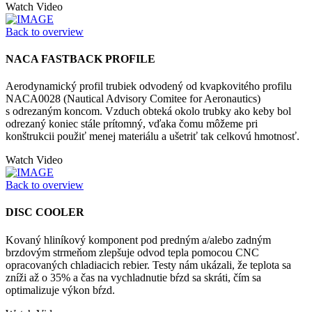
Watch Video
Back to overview
NACA FASTBACK PROFILE
Aerodynamický profil trubiek odvodený od kvapkovitého profilu
NACA0028 (Nautical Advisory Comitee for Aeronautics)
s odrezaným koncom. Vzduch obteká okolo trubky ako keby bol
odrezaný koniec stále prítomný, vďaka čomu môžeme pri
konštrukcii použiť menej materiálu a ušetriť tak celkovú hmotnosť.
Watch Video
Back to overview
DISC COOLER
Kovaný hliníkový komponent pod predným a/alebo zadným
brzdovým strmeňom zlepšuje odvod tepla pomocou CNC
opracovaných chladiacich rebier. Testy nám ukázali, že teplota sa
zníži až o 35% a čas na vychladnutie bŕzd sa skráti, čím sa
optimalizuje výkon bŕzd.