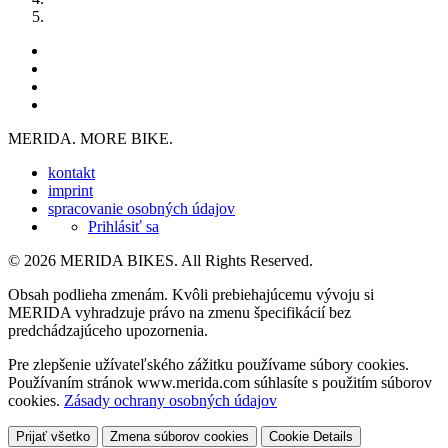
MERIDA. MORE BIKE.
kontakt
imprint
spracovanie osobných údajov
Prihlásiť sa
© 2026 MERIDA BIKES. All Rights Reserved.
Obsah podlieha zmenám. Kvôli prebiehajúcemu vývoju si
MERIDA vyhradzuje právo na zmenu špecifikácií bez
predchádzajúceho upozornenia.
Pre zlepšenie užívateľského zážitku používame súbory cookies.
Používaním stránok www.merida.com súhlasíte s použitím súborov
cookies.
Zásady ochrany osobných údajov
Prijať všetko
Zmena súborov cookies
Cookie Details