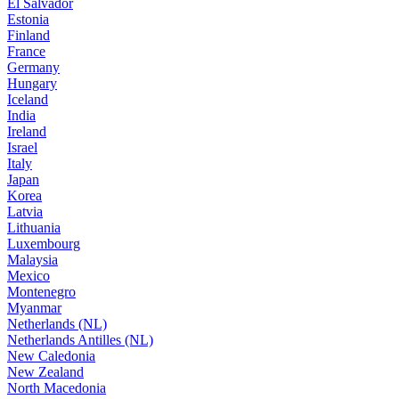
El Salvador
Estonia
Finland
France
Germany
Hungary
Iceland
India
Ireland
Israel
Italy
Japan
Korea
Latvia
Lithuania
Luxembourg
Malaysia
Mexico
Montenegro
Myanmar
Netherlands (NL)
Netherlands Antilles (NL)
New Caledonia
New Zealand
North Macedonia