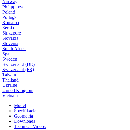
Norway
Philippines
Poland
Portugal
Romania
Serbia
Singapore
Slovakia
Slovenia
South Africa
Spain
Sweden
Switzerland (DE)
Switzerland (FR)
Taiwan
Thailand
Ukraine
United Kingdom
Vietnam
Model
Špecifikácie
Geometria
Downloads
Technical Videos