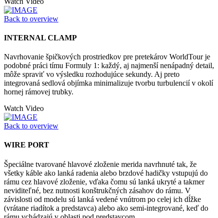
Watch Video
Back to overview
INTERNAL CLAMP
Navrhovanie špičkových prostriedkov pre pretekárov WorldTour je
podobné práci tímu Formuly 1: každý, aj najmenší nenápadný detail,
môže spraviť vo výsledku rozhodujúce sekundy. Aj preto
integrovaná sedlová objímka minimalizuje tvorbu turbulencií v okolí
hornej rámovej trubky.
Watch Video
Back to overview
WIRE PORT
Špeciálne tvarované hlavové zloženie merida navrhnuté tak, že
všetky káble ako lanká radenia alebo brzdové hadičky vstupujú do
rámu cez hlavové zloženie, vďaka čomu sú lanká ukryté a takmer
neviditeľné, bez nutnosti konštrukčných zásahov do rámu. V
závislosti od modelu sú lanká vedené vnútrom po celej ich dĺžke
(vrátane riadítok a predstavca) alebo ako semi-integrované, keď do
rámu vchádzajú v oblasti pod predstavcom.