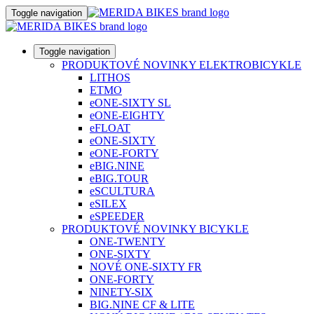
Toggle navigation
Toggle navigation
PRODUKTOVÉ NOVINKY ELEKTROBICYKLE
LITHOS
ETMO
eONE-SIXTY SL
eONE-EIGHTY
eFLOAT
eONE-SIXTY
eONE-FORTY
eBIG.NINE
eBIG.TOUR
eSCULTURA
eSILEX
eSPEEDER
PRODUKTOVÉ NOVINKY BICYKLE
ONE-TWENTY
ONE-SIXTY
NOVÉ ONE-SIXTY FR
ONE-FORTY
NINETY-SIX
BIG.NINE CF & LITE