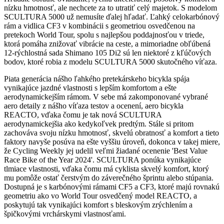
nízku hmotnosť, ale nechcete za to utratiť celý majetok. S modelom
SCULTURA 5000 už nemusíte ďalej hľadať. Ľahký celokarbónový
rám a vidlica CF3 v kombinácii s geometriou osvedčenou na
pretekoch World Tour, spolu s najlepšou poddajnosťou v triede,
ktorá pomáha znižovať vibrácie na ceste, a mimoriadne obľúbená
12-rýchlostná sada Shimano 105 Di2 sú len niektoré z kľúčových
bodov, ktoré robia z modelu SCULTURA 5000 skutočného víťaza.
Piata generácia nášho ľahkého pretekárskeho bicykla spája
vynikajúce jazdné vlastnosti s lepším komfortom a ešte
aerodynamickejším rámom. V sebe má zakomponované vybrané
aero detaily z nášho víťaza testov a ocenení, aero bicykla
REACTO, vďaka čomu je tak nová SCULTURA
aerodynamickejšia ako kedykoľvek predtým. Stále si pritom
zachováva svoju nízku hmotnosť, skvelú obratnosť a komfort a tieto
faktory navyše posúva na ešte vyššiu úroveň, dokonca v takej miere,
že Cycling Weekly jej udelil veľmi žiadané ocenenie 'Best Value
Race Bike of the Year 2024'. SCULTURA ponúka vynikajúce
tlmiace vlastnosti, vďaka čomu má cyklista skvelý komfort, ktorý
mu pomôže ostať čerstvým do záverečného šprintu alebo stúpania.
Dostupná je s karbónovými rámami CF5 a CF3, ktoré majú rovnakú
geometriu ako vo World Tour osvedčený model REACTO, a
poskytujú tak vynikajúci komfort s bleskovým zrýchlením a
špičkovými vrchárskymi vlastnosťami.