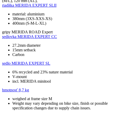
(M/L), 120 mm (XL),
riadítka
MERIDA EXPERT SLII
material: aluminium
380mm (3XS-XXS-XS)
400mm (S-M-L-XL)
gripy
MERIDA ROAD Expert
sedlovka
MERIDA EXPERT CC
27.2mm diameter
15mm setback
Carbon
sedlo
MERIDA EXPERT SL
6% recycled and 23% nature material
V-mount
incl. MERIDA minitool
hmotnosť
8,7 kg
weighed at frame size M
Weight may vary depending on bike size, finish or possible
specification changes due to supply chain issues.