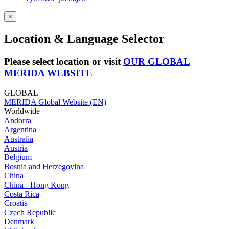
×
Location & Language Selector
Please select location or visit
OUR GLOBAL
MERIDA WEBSITE
GLOBAL
MERIDA Global Website (EN)
Worldwide
Andorra
Argentina
Australia
Austria
Belgium
Bosnia and Herzegovina
China
China - Hong Kong
Costa Rica
Croatia
Czech Republic
Denmark