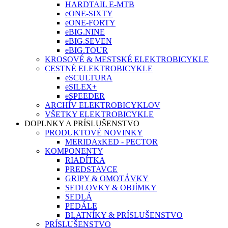
HARDTAIL E-MTB
eONE-SIXTY
eONE-FORTY
eBIG.NINE
eBIG.SEVEN
eBIG.TOUR
KROSOVÉ & MESTSKÉ ELEKTROBICYKLE
CESTNÉ ELEKTROBICYKLE
eSCULTURA
eSILEX+
eSPEEDER
ARCHÍV ELEKTROBICYKLOV
VŠETKY ELEKTROBICYKLE
DOPLNKY A PRÍSLUŠENSTVO
PRODUKTOVÉ NOVINKY
MERIDAxKED - PECTOR
KOMPONENTY
RIADÍTKA
PREDSTAVCE
GRIPY & OMOTÁVKY
SEDLOVKY & OBJÍMKY
SEDLÁ
PEDÁLE
BLATNÍKY & PRÍSLUŠENSTVO
PRÍSLUŠENSTVO