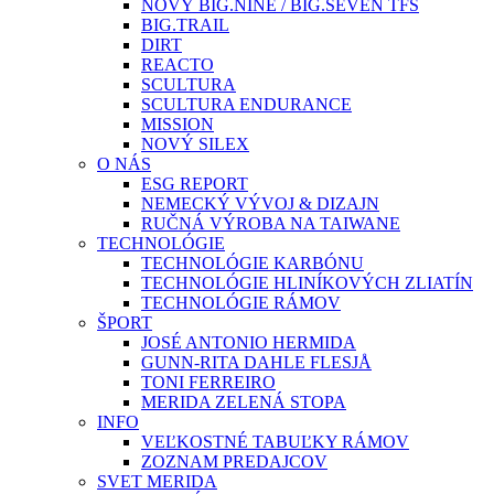
NOVÝ BIG.NINE / BIG.SEVEN TFS
BIG.TRAIL
DIRT
REACTO
SCULTURA
SCULTURA ENDURANCE
MISSION
NOVÝ SILEX
O NÁS
ESG REPORT
NEMECKÝ VÝVOJ & DIZAJN
RUČNÁ VÝROBA NA TAIWANE
TECHNOLÓGIE
TECHNOLÓGIE KARBÓNU
TECHNOLÓGIE HLINÍKOVÝCH ZLIATÍN
TECHNOLÓGIE RÁMOV
ŠPORT
JOSÉ ANTONIO HERMIDA
GUNN-RITA DAHLE FLESJÅ
TONI FERREIRO
MERIDA ZELENÁ STOPA
INFO
VEĽKOSTNÉ TABUĽKY RÁMOV
ZOZNAM PREDAJCOV
SVET MERIDA