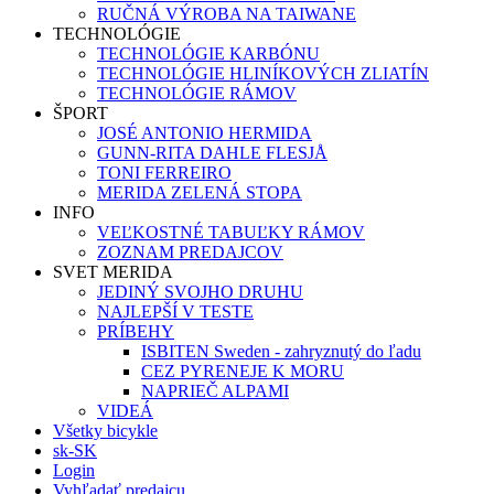
RUČNÁ VÝROBA NA TAIWANE
TECHNOLÓGIE
TECHNOLÓGIE KARBÓNU
TECHNOLÓGIE HLINÍKOVÝCH ZLIATÍN
TECHNOLÓGIE RÁMOV
ŠPORT
JOSÉ ANTONIO HERMIDA
GUNN-RITA DAHLE FLESJÅ
TONI FERREIRO
MERIDA ZELENÁ STOPA
INFO
VEĽKOSTNÉ TABUĽKY RÁMOV
ZOZNAM PREDAJCOV
SVET MERIDA
JEDINÝ SVOJHO DRUHU
NAJLEPŠÍ V TESTE
PRÍBEHY
ISBITEN Sweden - zahryznutý do ľadu
CEZ PYRENEJE K MORU
NAPRIEČ ALPAMI
VIDEÁ
Všetky bicykle
sk-SK
Login
Vyhľadať predajcu