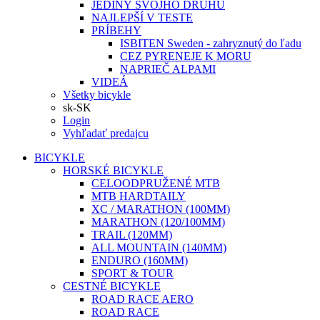
JEDINÝ SVOJHO DRUHU
NAJLEPŠÍ V TESTE
PRÍBEHY
ISBITEN Sweden - zahryznutý do ľadu
CEZ PYRENEJE K MORU
NAPRIEČ ALPAMI
VIDEÁ
Všetky bicykle
sk-SK
Login
Vyhľadať predajcu
BICYKLE
HORSKÉ BICYKLE
CELOODPRUŽENÉ MTB
MTB HARDTAILY
XC / MARATHON (100MM)
MARATHON (120/100MM)
TRAIL (120MM)
ALL MOUNTAIN (140MM)
ENDURO (160MM)
SPORT & TOUR
CESTNÉ BICYKLE
ROAD RACE AERO
ROAD RACE