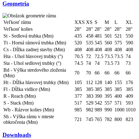
Geometria
Veľkosť rámu
XXS
XS
S
M
L
XL
Veľkosť kolies
28"
28"
28"
28"
28"
28"
St - Sedlová trubka (Mm)
435
458
481
501
521
550
Tt - Horná rámová trubka (Mm)
520
535
545
560
575
590
Cs - Dĺžka zadnej stavby (Mm)
408
408
408
408
408
408
Hta - Uhol hlavovej trubky (°)
70.5
72
72.5
73.5
73.5
74
Sta - Uhol sedlovej trubky (°)
74.5
74
74
73.5
73
73
Bd - Výška stredového zloženia
70
70
66
66
66
66
(Mm)
Ht - Dĺžka hlavovej trubky (Mm)
105
112
128
140
155
176
Fl - Dĺžka vidlice (Mm)
385
385
385
385
385
385
R - Reach (Mm)
377
383
390
395
400
409
S - Stack (Mm)
517
529
542
557
571
593
Wb - Rázvor kolies (Mm)
985
982
989
990
1000
1010
Sh - Výška rámu v mieste
721
745
765
782
800
823
obkročenia (Mm)
Downloads