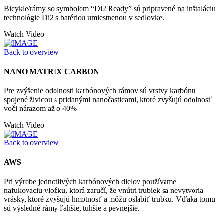
Bicykle/rámy so symbolom “Di2 Ready” sú pripravené na inštaláciu
technológie Di2 s batériou umiestnenou v sedlovke.
Watch Video
Back to overview
NANO MATRIX CARBON
Pre zvýšenie odolnosti karbónových rámov sú vrstvy karbónu
spojené živicou s pridanými nanočasticami, ktoré zvyšujú odolnosť
voči nárazom až o 40%
Watch Video
Back to overview
AWS
Pri výrobe jednotlivých karbónových dielov používame
nafukovaciu vložku, ktorá zaručí, že vnútri trubiek sa nevytvoria
vrásky, ktoré zvyšujú hmotnosť a môžu oslabiť trubku. Vďaka tomu
sú výsledné rámy ľahšie, tuhšie a pevnejšie.