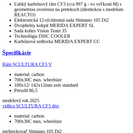
Ľahký karbónový rám CF3 (cca 997 g - vo veľkosti M) s
geometriou overenou na pretekoch (identickou s modelom
REACTO)
Elektronická 12-rýchlostná sada Shimano 105 Di2
Dvojdielny kokpit MERIDA EXPERT SL
Sada kolies Vision Team 35
Technológia DISC COOLER
Karbónová sedlovka MERIDA EXPERT CC
Špecifikácie
Rám
SCULTURA CF3 V
material: carbon
700x30C max. wheelsize
100x12/ 142x12mm axle standard
Pressfit 86,5
modelový rok
2025
vidlica
SCULTURA CF3 disc
material: carbon
700x30C max. wheelsize
prešmykovač
Shimano 105 Di2