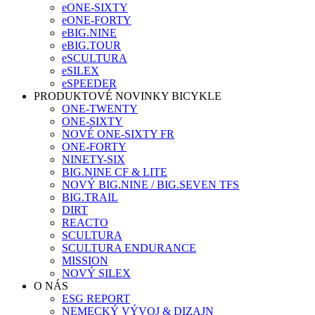
eONE-SIXTY
eONE-FORTY
eBIG.NINE
eBIG.TOUR
eSCULTURA
eSILEX
eSPEEDER
PRODUKTOVÉ NOVINKY BICYKLE
ONE-TWENTY
ONE-SIXTY
NOVÉ ONE-SIXTY FR
ONE-FORTY
NINETY-SIX
BIG.NINE CF & LITE
NOVÝ BIG.NINE / BIG.SEVEN TFS
BIG.TRAIL
DIRT
REACTO
SCULTURA
SCULTURA ENDURANCE
MISSION
NOVÝ SILEX
O NÁS
ESG REPORT
NEMECKÝ VÝVOJ & DIZAJN