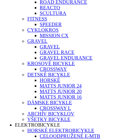
ROAD ENDURANCE
REACTO
SCULTURA
FITNESS
SPEEDER
CYKLOKROS
MISSION CX
GRAVEL
GRAVEL
GRAVEL RACE
GRAVEL ENDURANCE
KROSOVÉ BICYKLE
CROSSWAY
DETSKÉ BICYKLE
HORSKÉ
MATTS JUNIOR 24
MATTS JUNIOR 20
MATTS JUNIOR 16
DÁMSKE BICYKLE
CROSSWAY L
ARCHÍV BICYKLOV
VŠETKY BICYKLE
ELEKTROBICYKLE
HORSKÉ ELEKTROBICYKLE
CELOODPRUŽENÉ E-MTB