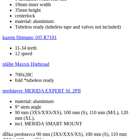
19mm inner width
35mm height
centerlock
material: aluminium
Tubeless ready (tubeless tape and valves not included)
kazeta
Shimano 105 R7101
11-34 teeth
12 speed
plášte
Maxxis Highroad
700x28C
fold *tubeless ready
predstavec
MERIDA EXPERT SL 2PII
material: aluminium
9° stem angle
90 mm (3XS/XXS/XS), 100 mm (S), 110 mm (M/L), 120
mm (XL),
incl. MERIDA SMART MOUNT
dĺžka predstavca
90 mm (3XS/XXS/XS), 100 mm (S), 110 mm