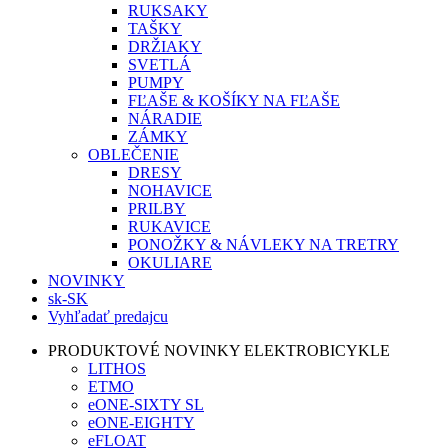
RUKSAKY
TAŠKY
DRŽIAKY
SVETLÁ
PUMPY
FĽAŠE & KOŠÍKY NA FĽAŠE
NÁRADIE
ZÁMKY
OBLEČENIE
DRESY
NOHAVICE
PRILBY
RUKAVICE
PONOŽKY & NÁVLEKY NA TRETRY
OKULIARE
NOVINKY
sk-SK
Vyhľadať predajcu
PRODUKTOVÉ NOVINKY ELEKTROBICYKLE
LITHOS
ETMO
eONE-SIXTY SL
eONE-EIGHTY
eFLOAT