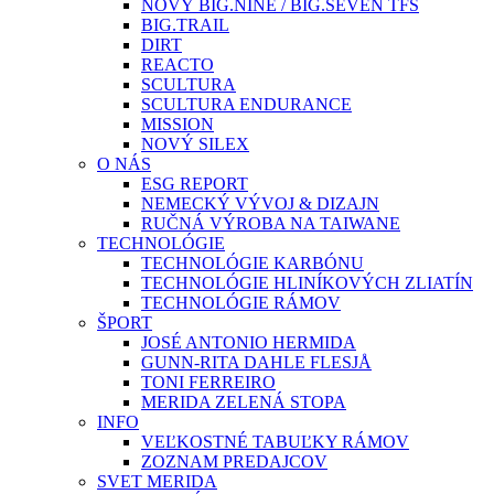
NOVÝ BIG.NINE / BIG.SEVEN TFS
BIG.TRAIL
DIRT
REACTO
SCULTURA
SCULTURA ENDURANCE
MISSION
NOVÝ SILEX
O NÁS
ESG REPORT
NEMECKÝ VÝVOJ & DIZAJN
RUČNÁ VÝROBA NA TAIWANE
TECHNOLÓGIE
TECHNOLÓGIE KARBÓNU
TECHNOLÓGIE HLINÍKOVÝCH ZLIATÍN
TECHNOLÓGIE RÁMOV
ŠPORT
JOSÉ ANTONIO HERMIDA
GUNN-RITA DAHLE FLESJÅ
TONI FERREIRO
MERIDA ZELENÁ STOPA
INFO
VEĽKOSTNÉ TABUĽKY RÁMOV
ZOZNAM PREDAJCOV
SVET MERIDA