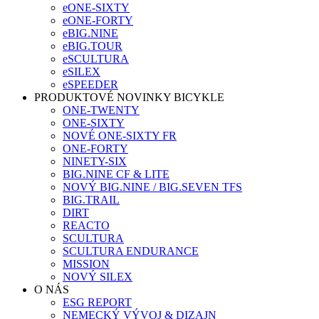
eONE-SIXTY
eONE-FORTY
eBIG.NINE
eBIG.TOUR
eSCULTURA
eSILEX
eSPEEDER
PRODUKTOVÉ NOVINKY BICYKLE
ONE-TWENTY
ONE-SIXTY
NOVÉ ONE-SIXTY FR
ONE-FORTY
NINETY-SIX
BIG.NINE CF & LITE
NOVÝ BIG.NINE / BIG.SEVEN TFS
BIG.TRAIL
DIRT
REACTO
SCULTURA
SCULTURA ENDURANCE
MISSION
NOVÝ SILEX
O NÁS
ESG REPORT
NEMECKÝ VÝVOJ & DIZAJN