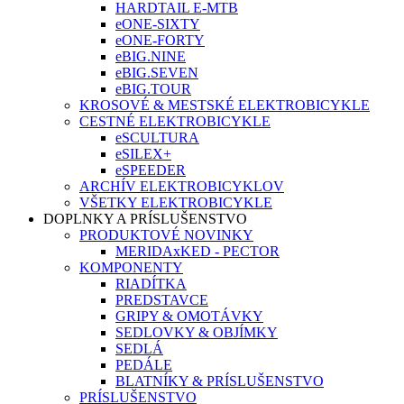
HARDTAIL E-MTB
eONE-SIXTY
eONE-FORTY
eBIG.NINE
eBIG.SEVEN
eBIG.TOUR
KROSOVÉ & MESTSKÉ ELEKTROBICYKLE
CESTNÉ ELEKTROBICYKLE
eSCULTURA
eSILEX+
eSPEEDER
ARCHÍV ELEKTROBICYKLOV
VŠETKY ELEKTROBICYKLE
DOPLNKY A PRÍSLUŠENSTVO
PRODUKTOVÉ NOVINKY
MERIDAxKED - PECTOR
KOMPONENTY
RIADÍTKA
PREDSTAVCE
GRIPY & OMOTÁVKY
SEDLOVKY & OBJÍMKY
SEDLÁ
PEDÁLE
BLATNÍKY & PRÍSLUŠENSTVO
PRÍSLUŠENSTVO