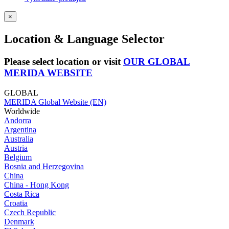
×
Location & Language Selector
Please select location or visit
OUR GLOBAL
MERIDA WEBSITE
GLOBAL
MERIDA Global Website (EN)
Worldwide
Andorra
Argentina
Australia
Austria
Belgium
Bosnia and Herzegovina
China
China - Hong Kong
Costa Rica
Croatia
Czech Republic
Denmark