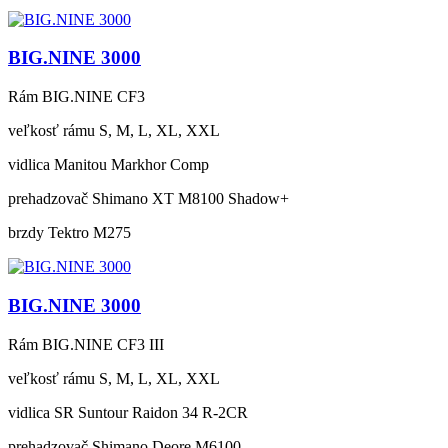
BIG.NINE 3000
Rám
BIG.NINE CF3
veľkosť rámu
S, M, L, XL, XXL
vidlica
Manitou Markhor Comp
prehadzovač
Shimano XT M8100 Shadow+
brzdy
Tektro M275
BIG.NINE 3000
Rám
BIG.NINE CF3 III
veľkosť rámu
S, M, L, XL, XXL
vidlica
SR Suntour Raidon 34 R-2CR
prehadzovač
Shimano Deore M6100