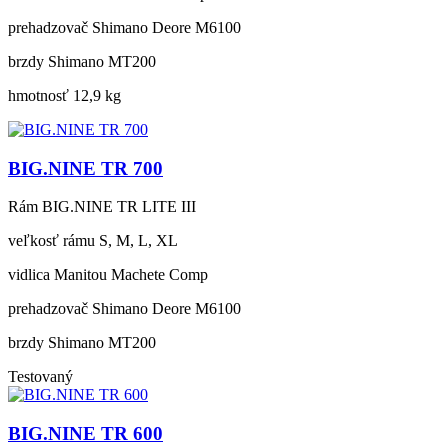
prehadzovač
Shimano Deore M6100
brzdy
Shimano MT200
hmotnosť
12,9 kg
BIG.NINE TR 700
Rám
BIG.NINE TR LITE III
veľkosť rámu
S, M, L, XL
vidlica
Manitou Machete Comp
prehadzovač
Shimano Deore M6100
brzdy
Shimano MT200
Testovaný
BIG.NINE TR 600