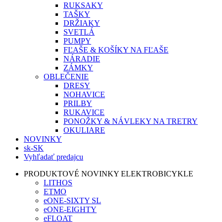
RUKSAKY
TAŠKY
DRŽIAKY
SVETLÁ
PUMPY
FĽAŠE & KOŠÍKY NA FĽAŠE
NÁRADIE
ZÁMKY
OBLEČENIE
DRESY
NOHAVICE
PRILBY
RUKAVICE
PONOŽKY & NÁVLEKY NA TRETRY
OKULIARE
NOVINKY
sk-SK
Vyhľadať predajcu
PRODUKTOVÉ NOVINKY ELEKTROBICYKLE
LITHOS
ETMO
eONE-SIXTY SL
eONE-EIGHTY
eFLOAT