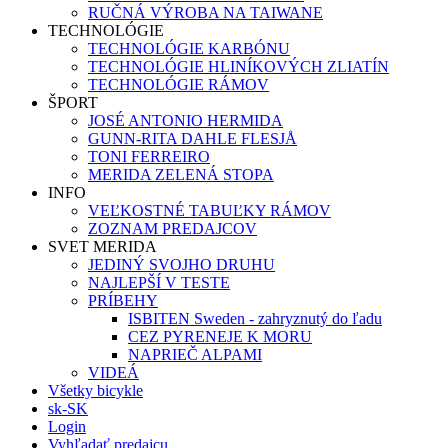
RUČNÁ VÝROBA NA TAIWANE
TECHNOLÓGIE
TECHNOLÓGIE KARBÓNU
TECHNOLÓGIE HLINÍKOVÝCH ZLIATÍN
TECHNOLÓGIE RÁMOV
ŠPORT
JOSÉ ANTONIO HERMIDA
GUNN-RITA DAHLE FLESJÅ
TONI FERREIRO
MERIDA ZELENÁ STOPA
INFO
VEĽKOSTNÉ TABUĽKY RÁMOV
ZOZNAM PREDAJCOV
SVET MERIDA
JEDINÝ SVOJHO DRUHU
NAJLEPŠÍ V TESTE
PRÍBEHY
ISBITEN Sweden - zahryznutý do ľadu
CEZ PYRENEJE K MORU
NAPRIEČ ALPAMI
VIDEÁ
Všetky bicykle
sk-SK
Login
Vyhľadať predajcu