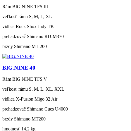
Rám
BIG.NINE TFS III
veľkosť rámu
S, M, L, XL
vidlica
Rock Shox Judy TK
prehadzovač
Shimano RD-M370
brzdy
Shimano MT-200
BIG.NINE 40
Rám
BIG.NINE TFS V
veľkosť rámu
S, M, L, XL, XXL
vidlica
X-Fusion Migo 32 Air
prehadzovač
Shimano Cues U4000
brzdy
Shimano MT200
hmotnosť
14,2 kg