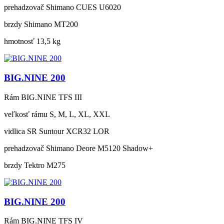
prehadzovač
Shimano CUES U6020
brzdy
Shimano MT200
hmotnosť
13,5 kg
BIG.NINE 200
Rám
BIG.NINE TFS III
veľkosť rámu
S, M, L, XL, XXL
vidlica
SR Suntour XCR32 LOR
prehadzovač
Shimano Deore M5120 Shadow+
brzdy
Tektro M275
BIG.NINE 200
Rám
BIG.NINE TFS IV