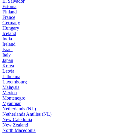
El Salvador
Estonia
Finland
France
Germany
Hungary
Iceland
India
Ireland
Israel
Italy
Japan
Korea
Latvia
Lithuania
Luxembourg
Malaysia
Mexico
Montenegro
Myanmar
Netherlands (NL)
Netherlands Antilles (NL)
New Caledonia
New Zealand
North Macedonia