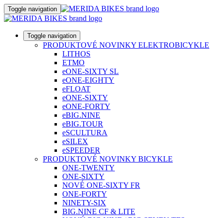
Toggle navigation
Toggle navigation
PRODUKTOVÉ NOVINKY ELEKTROBICYKLE
LITHOS
ETMO
eONE-SIXTY SL
eONE-EIGHTY
eFLOAT
eONE-SIXTY
eONE-FORTY
eBIG.NINE
eBIG.TOUR
eSCULTURA
eSILEX
eSPEEDER
PRODUKTOVÉ NOVINKY BICYKLE
ONE-TWENTY
ONE-SIXTY
NOVÉ ONE-SIXTY FR
ONE-FORTY
NINETY-SIX
BIG.NINE CF & LITE