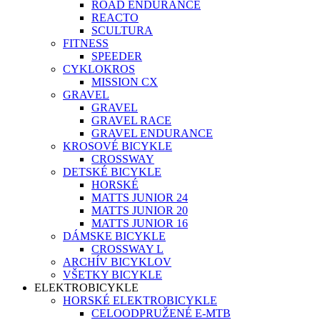
ROAD ENDURANCE
REACTO
SCULTURA
FITNESS
SPEEDER
CYKLOKROS
MISSION CX
GRAVEL
GRAVEL
GRAVEL RACE
GRAVEL ENDURANCE
KROSOVÉ BICYKLE
CROSSWAY
DETSKÉ BICYKLE
HORSKÉ
MATTS JUNIOR 24
MATTS JUNIOR 20
MATTS JUNIOR 16
DÁMSKE BICYKLE
CROSSWAY L
ARCHÍV BICYKLOV
VŠETKY BICYKLE
ELEKTROBICYKLE
HORSKÉ ELEKTROBICYKLE
CELOODPRUŽENÉ E-MTB