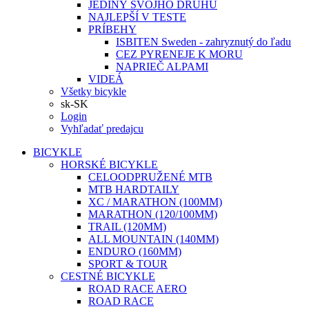
JEDINÝ SVOJHO DRUHU
NAJLEPŠÍ V TESTE
PRÍBEHY
ISBITEN Sweden - zahryznutý do ľadu
CEZ PYRENEJE K MORU
NAPRIEČ ALPAMI
VIDEÁ
Všetky bicykle
sk-SK
Login
Vyhľadať predajcu
BICYKLE
HORSKÉ BICYKLE
CELOODPRUŽENÉ MTB
MTB HARDTAILY
XC / MARATHON (100MM)
MARATHON (120/100MM)
TRAIL (120MM)
ALL MOUNTAIN (140MM)
ENDURO (160MM)
SPORT & TOUR
CESTNÉ BICYKLE
ROAD RACE AERO
ROAD RACE