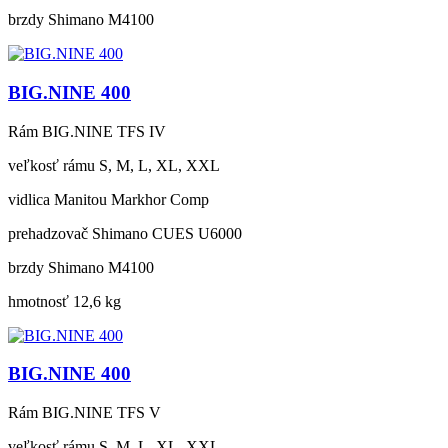
brzdy
Shimano M4100
BIG.NINE 400
Rám
BIG.NINE TFS IV
veľkosť rámu
S, M, L, XL, XXL
vidlica
Manitou Markhor Comp
prehadzovač
Shimano CUES U6000
brzdy
Shimano M4100
hmotnosť
12,6 kg
BIG.NINE 400
Rám
BIG.NINE TFS V
veľkosť rámu
S, M, L, XL, XXL