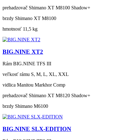
prehadzovač
Shimano XT M8100 Shadow+
brzdy
Shimano XT M8100
hmotnosť
11,5 kg
BIG.NINE XT2
Rám
BIG.NINE TFS III
veľkosť rámu
S, M, L, XL, XXL
vidlica
Manitou Markhor Comp
prehadzovač
Shimano XT M8120 Shadow+
brzdy
Shimano M6100
BIG.NINE SLX-EDITION