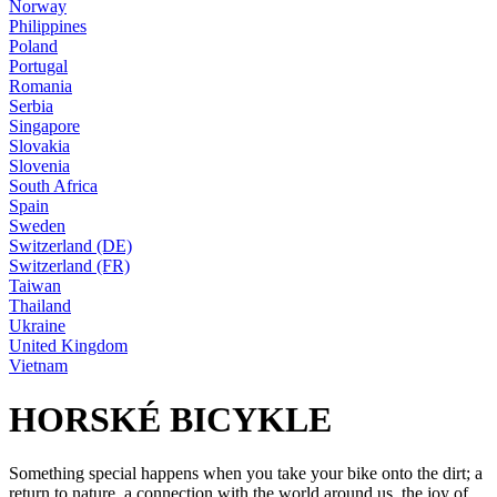
Norway
Philippines
Poland
Portugal
Romania
Serbia
Singapore
Slovakia
Slovenia
South Africa
Spain
Sweden
Switzerland (DE)
Switzerland (FR)
Taiwan
Thailand
Ukraine
United Kingdom
Vietnam
HORSKÉ BICYKLE
Something special happens when you take your bike onto the dirt; a
return to nature, a connection with the world around us, the joy of