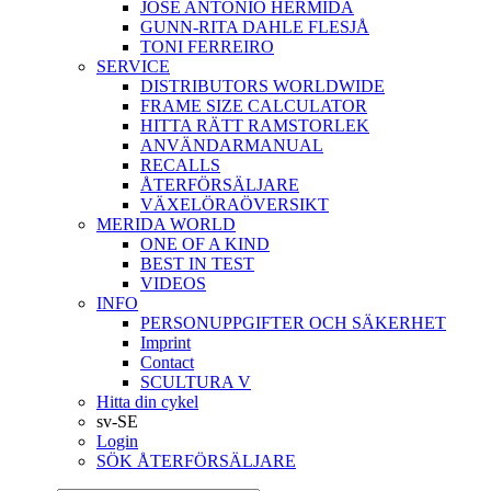
JOSÉ ANTONIO HERMIDA
GUNN-RITA DAHLE FLESJÅ
TONI FERREIRO
SERVICE
DISTRIBUTORS WORLDWIDE
FRAME SIZE CALCULATOR
HITTA RÄTT RAMSTORLEK
ANVÄNDARMANUAL
RECALLS
ÅTERFÖRSÄLJARE
VÄXELÖRAÖVERSIKT
MERIDA WORLD
ONE OF A KIND
BEST IN TEST
VIDEOS
INFO
PERSONUPPGIFTER OCH SÄKERHET
Imprint
Contact
SCULTURA V
Hitta din cykel
sv-SE
Login
SÖK ÅTERFÖRSÄLJARE