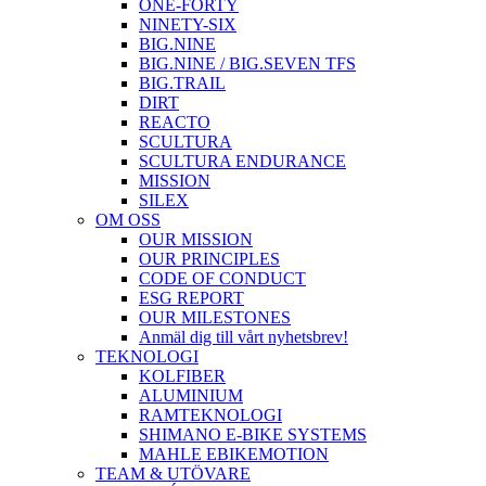
ONE-FORTY
NINETY-SIX
BIG.NINE
BIG.NINE / BIG.SEVEN TFS
BIG.TRAIL
DIRT
REACTO
SCULTURA
SCULTURA ENDURANCE
MISSION
SILEX
OM OSS
OUR MISSION
OUR PRINCIPLES
CODE OF CONDUCT
ESG REPORT
OUR MILESTONES
Anmäl dig till vårt nyhetsbrev!
TEKNOLOGI
KOLFIBER
ALUMINIUM
RAMTEKNOLOGI
SHIMANO E-BIKE SYSTEMS
MAHLE EBIKEMOTION
TEAM & UTÖVARE