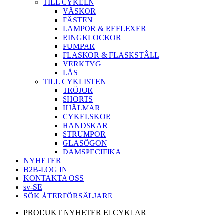
TILL CYKELN
VÄSKOR
FÄSTEN
LAMPOR & REFLEXER
RINGKLOCKOR
PUMPAR
FLASKOR & FLASKSTÂLL
VERKTYG
LÅS
TILL CYKLISTEN
TRÖJOR
SHORTS
HJÄLMAR
CYKELSKOR
HANDSKAR
STRUMPOR
GLASÖGON
DAMSPECIFIKA
NYHETER
B2B-LOG IN
KONTAKTA OSS
sv-SE
SÖK ÅTERFÖRSÄLJARE
PRODUKT NYHETER ELCYKLAR