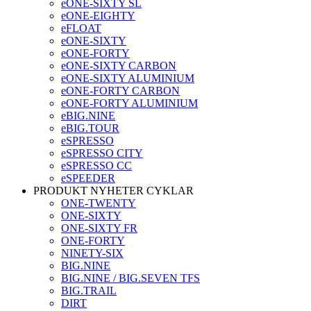
eONE-SIXTY SL
eONE-EIGHTY
eFLOAT
eONE-SIXTY
eONE-FORTY
eONE-SIXTY CARBON
eONE-SIXTY ALUMINIUM
eONE-FORTY CARBON
eONE-FORTY ALUMINIUM
eBIG.NINE
eBIG.TOUR
eSPRESSO
eSPRESSO CITY
eSPRESSO CC
eSPEEDER
PRODUKT NYHETER CYKLAR
ONE-TWENTY
ONE-SIXTY
ONE-SIXTY FR
ONE-FORTY
NINETY-SIX
BIG.NINE
BIG.NINE / BIG.SEVEN TFS
BIG.TRAIL
DIRT