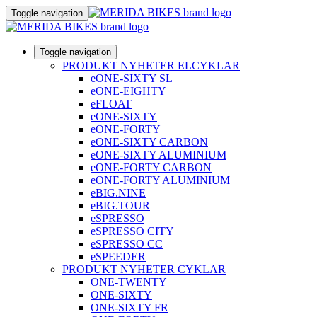
Toggle navigation
Toggle navigation
PRODUKT NYHETER ELCYKLAR
eONE-SIXTY SL
eONE-EIGHTY
eFLOAT
eONE-SIXTY
eONE-FORTY
eONE-SIXTY CARBON
eONE-SIXTY ALUMINIUM
eONE-FORTY CARBON
eONE-FORTY ALUMINIUM
eBIG.NINE
eBIG.TOUR
eSPRESSO
eSPRESSO CITY
eSPRESSO CC
eSPEEDER
PRODUKT NYHETER CYKLAR
ONE-TWENTY
ONE-SIXTY
ONE-SIXTY FR