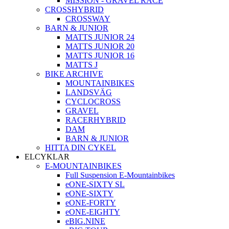
MISSION - GRAVEL RACE
CROSSHYBRID
CROSSWAY
BARN & JUNIOR
MATTS JUNIOR 24
MATTS JUNIOR 20
MATTS JUNIOR 16
MATTS J
BIKE ARCHIVE
MOUNTAINBIKES
LANDSVÄG
CYCLOCROSS
GRAVEL
RACERHYBRID
DAM
BARN & JUNIOR
HITTA DIN CYKEL
ELCYKLAR
E-MOUNTAINBIKES
Full Suspension E-Mountainbikes
eONE-SIXTY SL
eONE-SIXTY
eONE-FORTY
eONE-EIGHTY
eBIG.NINE