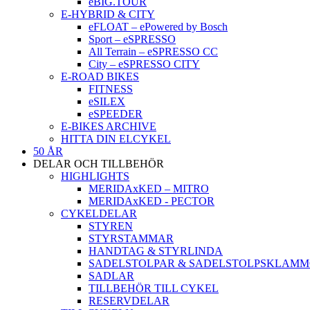
eBIG.TOUR
E-HYBRID & CITY
eFLOAT – ePowered by Bosch
Sport – eSPRESSO
All Terrain – eSPRESSO CC
City – eSPRESSO CITY
E-ROAD BIKES
FITNESS
eSILEX
eSPEEDER
E-BIKES ARCHIVE
HITTA DIN ELCYKEL
50 ÅR
DELAR OCH TILLBEHÖR
HIGHLIGHTS
MERIDAxKED – MITRO
MERIDAxKED - PECTOR
CYKELDELAR
STYREN
STYRSTAMMAR
HANDTAG & STYRLINDA
SADELSTOLPAR & SADELSTOLPSKLAM
SADLAR
TILLBEHÖR TILL CYKEL
RESERVDELAR