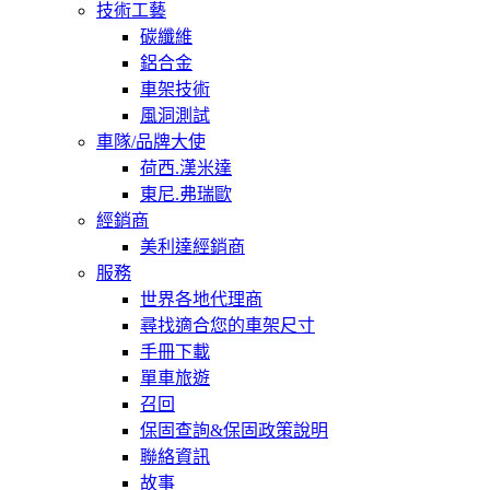
技術工藝
碳纖維
鋁合金
車架技術
風洞測試
車隊/品牌大使
荷西.漢米達
東尼.弗瑞歐
經銷商
美利達經銷商
服務
世界各地代理商
尋找適合您的車架尺寸
手冊下載
單車旅遊
召回
保固查詢&保固政策說明
聯絡資訊
故事