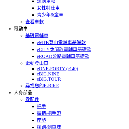
運動車款
女性特仕車
青少年&童車
查看車款
電動車
基礎電輔車
eMTB登山電輔車基礎款
eCITY休閒款電輔車基礎款
eROAD公路電輔車基礎款
電動登山車
eONE-FORTY (e140)
eBIG.NINE
eBIG.TOUR
尋找您的E-BIKE
人身部品
零配件
把手
握把/把手帶
座墊
腳踏/剎車塊