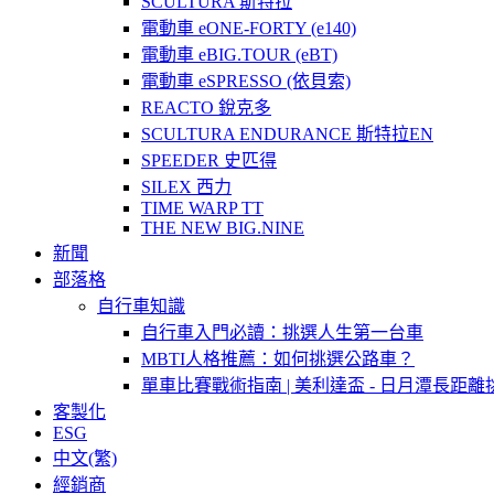
SCULTURA 斯特拉
電動車 eONE-FORTY (e140)
電動車 eBIG.TOUR (eBT)
電動車 eSPRESSO (依貝索)
REACTO 銳克多
SCULTURA ENDURANCE 斯特拉EN
SPEEDER 史匹得
SILEX 西力
TIME WARP TT
THE NEW BIG.NINE
新聞
部落格
自行車知識
自行車入門必讀：挑選人生第一台車
MBTI人格推薦：如何挑選公路車？
單車比賽戰術指南 | 美利達盃 - 日月潭長距離
客製化
ESG
中文(繁)
經銷商