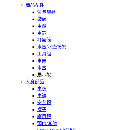
商品配件
背包袋類
袋類
車燈
車鈴
打氣筒
水壺/水壺托架
工具組
車鎖
水壺
展示架
人身部品
車衣
車褲
安全帽
襪子
護目鏡
頭巾/其他