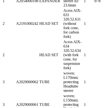
1
A2054000198
EXPANDER
steerer ID
1
6~8
23.6mm
Acros AIX-
631
320.52.631
2
A2191000242
HEAD SET
(without
1
fork cone,
for carbon
fork)
Acros AIX-
634
320.52.634
2
HEAD SET
(with fork
1
cone, for
suspension
fork)
woven;
L170mm;
3
A2029000062
TUBE
protecting
1
Headtube
steerer
woven;
L150mm;
3
A2029000061
TUBE
protecting
1