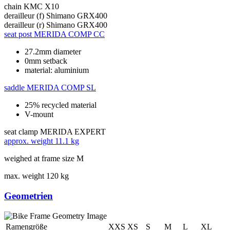
chain
KMC X10
derailleur (f)
Shimano GRX400
derailleur (r)
Shimano GRX400
seat post
MERIDA COMP CC
27.2mm diameter
0mm setback
material: aluminium
saddle
MERIDA COMP SL
25% recycled material
V-mount
seat clamp
MERIDA EXPERT
approx. weight
11.1 kg
weighed at frame size M
max. weight
120 kg
Geometrien
Ramengröße
XXS
XS
S
M
L
XL