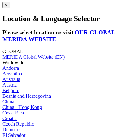
×
Location & Language Selector
Please select location or visit
OUR GLOBAL
MERIDA WEBSITE
GLOBAL
MERIDA Global Website (EN)
Worldwide
Andorra
Argentina
Australia
Austria
Belgium
Bosnia and Herzegovina
China
China - Hong Kong
Costa Rica
Croatia
Czech Republic
Denmark
El Salvador