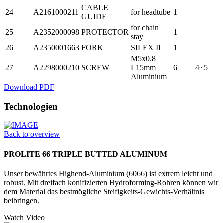
CABLE
24
A2161000211
for headtube
1
GUIDE
for chain
25
A2352000098
PROTECTOR
1
stay
26
A2350001663
FORK
SILEX II
1
M5x0.8
27
A2298000210
SCREW
L15mm
6
4~5
Aluminium
Download PDF
Technologien
Back to overview
PROLITE 66 TRIPLE BUTTED ALUMINUM
Unser bewährtes Highend-Aluminium (6066) ist extrem leicht und
robust. Mit dreifach konifizierten Hydrofor­ming-Rohren können wir
dem Material das bestmögliche Steifigkeits-Gewichts-Verhältnis
beibringen.
Watch Video