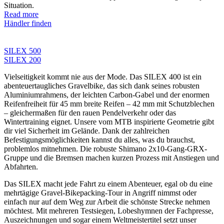
Situation.
Read more
Händler finden
SILEX 500
SILEX 200
Vielseitigkeit kommt nie aus der Mode. Das SILEX 400 ist ein
abenteuertaugliches Gravelbike, das sich dank seines robusten
Aluminiumrahmens, der leichten Carbon-Gabel und der enormen
Reifenfreiheit für 45 mm breite Reifen – 42 mm mit Schutzblechen
– gleichermaßen für den rauen Pendelverkehr oder das
Wintertraining eignet. Unsere vom MTB inspirierte Geometrie gibt
dir viel Sicherheit im Gelände. Dank der zahlreichen
Befestigungsmöglichkeiten kannst du alles, was du brauchst,
problemlos mitnehmen. Die robuste Shimano 2x10-Gang-GRX-
Gruppe und die Bremsen machen kurzen Prozess mit Anstiegen und
Abfahrten.
Das SILEX macht jede Fahrt zu einem Abenteuer, egal ob du eine
mehrtägige Gravel-Bikepacking-Tour in Angriff nimmst oder
einfach nur auf dem Weg zur Arbeit die schönste Strecke nehmen
möchtest. Mit mehreren Testsiegen, Lobeshymnen der Fachpresse,
Auszeichnungen und sogar einem Weltmeistertitel setzt unser