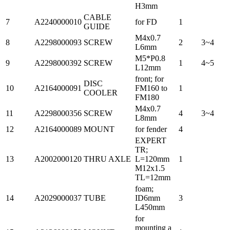
H3mm
CABLE
7
A2240000010
for FD
1
GUIDE
M4x0.7
8
A2298000093
SCREW
2
3~4
L6mm
M5*P0.8
9
A2298000392
SCREW
1
4~5
L12mm
front; for
DISC
10
A2164000091
FM160 to
1
COOLER
FM180
M4x0.7
11
A2298000356
SCREW
4
3~4
L8mm
12
A2164000089
MOUNT
for fender
4
EXPERT
TR;
13
A2002000120
THRU AXLE
L=120mm
1
M12x1.5
TL=12mm
foam;
14
A2029000037
TUBE
ID6mm
3
L450mm
for
mounting a