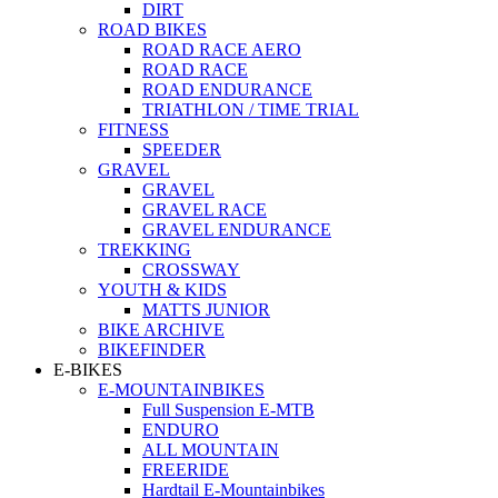
DIRT
ROAD BIKES
ROAD RACE AERO
ROAD RACE
ROAD ENDURANCE
TRIATHLON / TIME TRIAL
FITNESS
SPEEDER
GRAVEL
GRAVEL
GRAVEL RACE
GRAVEL ENDURANCE
TREKKING
CROSSWAY
YOUTH & KIDS
MATTS JUNIOR
BIKE ARCHIVE
BIKEFINDER
E-BIKES
E-MOUNTAINBIKES
Full Suspension E-MTB
ENDURO
ALL MOUNTAIN
FREERIDE
Hardtail E-Mountainbikes