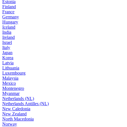
Estonia
Finland
France
Germany
Hungary
Iceland
India
Ireland
Israel
Italy
Japan
Korea
Latvia
Lithuania
Luxembourg
Malaysia
Mexico
Montenegro
Myanmar
Netherlands (NL)
Netherlands Antilles (NL)
New Caledonia
New Zealand
North Macedonia
Norway