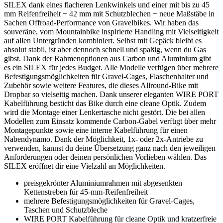
SILEX dank eines flacheren Lenkwinkels und einer mit bis zu 45
mm Reifenfreiheit − 42 mm mit Schutzblechen − neue Maßstäbe in
Sachen Offroad-Performance von Gravelbikes. Wir haben das
souveräne, vom Mountainbike inspirierte Handling mit Vielseitigkeit
auf allen Untergründen kombiniert. Selbst mit Gepäck bleibt es
absolut stabil, ist aber dennoch schnell und spaßig, wenn du Gas
gibst. Dank der Rahmenoptionen aus Carbon und Aluminium gibt
es ein SILEX für jedes Budget. Alle Modelle verfügen über mehrere
Befestigungsmöglichkeiten für Gravel-Cages, Flaschenhalter und
Zubehör sowie weitere Features, die dieses Allround-Bike mit
Dropbar so vielseitig machen. Dank unserer eleganten WIRE PORT
Kabelführung besticht das Bike durch eine cleane Optik. Zudem
wird die Montage einer Lenkertasche nicht gestört. Die bei allen
Modellen zum Einsatz kommende Carbon-Gabel verfügt über mehr
Montagepunkte sowie eine interne Kabelführung für einen
Nabendynamo. Dank der Möglichkeit, 1x- oder 2x-Antriebe zu
verwenden, kannst du deine Übersetzung ganz nach den jeweiligen
Anforderungen oder deinen persönlichen Vorlieben wählen. Das
SILEX eröffnet dir eine Vielzahl an Möglichkeiten.
preisgekrönter Aluminiumrahmen mit abgesenkten
Kettenstreben für 45-mm-Reifenfreiheit
mehrere Befestigungsmöglichkeiten für Gravel-Cages,
Taschen und Schutzbleche
WIRE PORT Kabelführung für cleane Optik und kratzerfreie