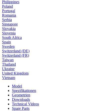
Philippines
Poland
Portugal
Romania
Serbia
Singapore
Slovakia
Slovenia
South Africa
Spain
Sweden
Switzerland (DE)
Switzerland (FR)
Taiwan
Thailand
Ukraine
United Kingdom
Vietnam
Model
Spezifikationen
Geometrien
Downloads
Technical Videos
Spare Parts