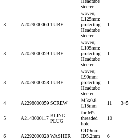
Headtube
steerer
woven;
L125mm;
3
A2029000060
TUBE
protecting
1
Headtube
steerer
woven;
L105mm;
3
A2029000059
TUBE
protecting
1
Headtube
steerer
woven;
L90mm;
3
A2029000058
TUBE
protecting
1
Headtube
steerer
M5x0.8
4
A2298000059
SCREW
11
3~5
L15mm
for M5
BLIND
5
A2143000117
threaded
10
PLUG
hole
OD9mm
6
A2292000028
WASHER
ID5.2mm
6