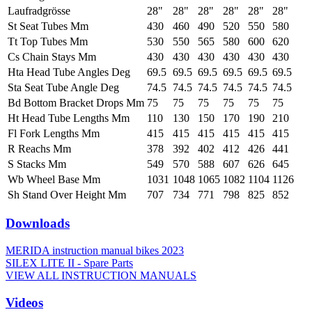
Laufradgrösse
28"
28"
28"
28"
28"
28"
St Seat Tubes Mm
430
460
490
520
550
580
Tt Top Tubes Mm
530
550
565
580
600
620
Cs Chain Stays Mm
430
430
430
430
430
430
Hta Head Tube Angles Deg
69.5
69.5
69.5
69.5
69.5
69.5
Sta Seat Tube Angle Deg
74.5
74.5
74.5
74.5
74.5
74.5
Bd Bottom Bracket Drops Mm
75
75
75
75
75
75
Ht Head Tube Lengths Mm
110
130
150
170
190
210
Fl Fork Lengths Mm
415
415
415
415
415
415
R Reachs Mm
378
392
402
412
426
441
S Stacks Mm
549
570
588
607
626
645
Wb Wheel Base Mm
1031
1048
1065
1082
1104
1126
Sh Stand Over Height Mm
707
734
771
798
825
852
Downloads
MERIDA instruction manual bikes 2023
SILEX LITE II - Spare Parts
VIEW ALL INSTRUCTION MANUALS
Videos