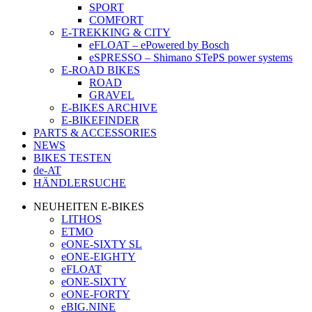
SPORT
COMFORT
E-TREKKING & CITY
eFLOAT – ePowered by Bosch
eSPRESSO – Shimano STePS power systems
E-ROAD BIKES
ROAD
GRAVEL
E-BIKES ARCHIVE
E-BIKEFINDER
PARTS & ACCESSORIES
NEWS
BIKES TESTEN
de-AT
HÄNDLERSUCHE
NEUHEITEN E-BIKES
LITHOS
ETMO
eONE-SIXTY SL
eONE-EIGHTY
eFLOAT
eONE-SIXTY
eONE-FORTY
eBIG.NINE