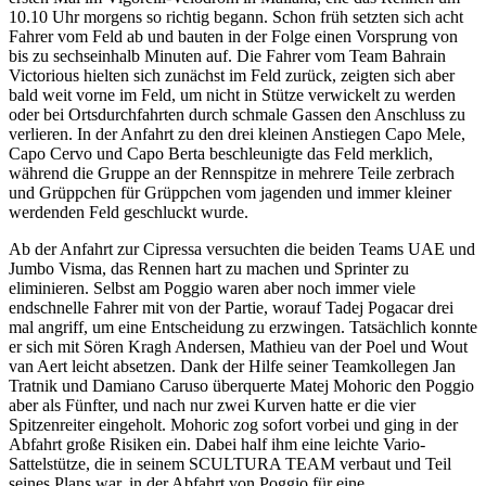
10.10 Uhr morgens so richtig begann. Schon früh setzten sich acht
Fahrer vom Feld ab und bauten in der Folge einen Vorsprung von
bis zu sechseinhalb Minuten auf. Die Fahrer vom Team Bahrain
Victorious hielten sich zunächst im Feld zurück, zeigten sich aber
bald weit vorne im Feld, um nicht in Stütze verwickelt zu werden
oder bei Ortsdurchfahrten durch schmale Gassen den Anschluss zu
verlieren. In der Anfahrt zu den drei kleinen Anstiegen Capo Mele,
Capo Cervo und Capo Berta beschleunigte das Feld merklich,
während die Gruppe an der Rennspitze in mehrere Teile zerbrach
und Grüppchen für Grüppchen vom jagenden und immer kleiner
werdenden Feld geschluckt wurde.
Ab der Anfahrt zur Cipressa versuchten die beiden Teams UAE und
Jumbo Visma, das Rennen hart zu machen und Sprinter zu
eliminieren. Selbst am Poggio waren aber noch immer viele
endschnelle Fahrer mit von der Partie, worauf Tadej Pogacar drei
mal angriff, um eine Entscheidung zu erzwingen. Tatsächlich konnte
er sich mit Sören Kragh Andersen, Mathieu van der Poel und Wout
van Aert leicht absetzen. Dank der Hilfe seiner Teamkollegen Jan
Tratnik und Damiano Caruso überquerte Matej Mohoric den Poggio
aber als Fünfter, und nach nur zwei Kurven hatte er die vier
Spitzenreiter eingeholt. Mohoric zog sofort vorbei und ging in der
Abfahrt große Risiken ein. Dabei half ihm eine leichte Vario-
Sattelstütze, die in seinem SCULTURA TEAM verbaut und Teil
seines Plans war, in der Abfahrt von Poggio für eine