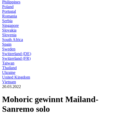
Philippines
Poland
Portugal
Romania
Serbia
Singapore
Slovakia
Slovenia
South Africa
Spain
Sweden
Switzerland (DE)
Switzerland (FR)
Taiwan
Thailand
Ukraine
United Kingdom
Vietnam
20.03.2022
Mohoric gewinnt Mailand-
Sanremo solo