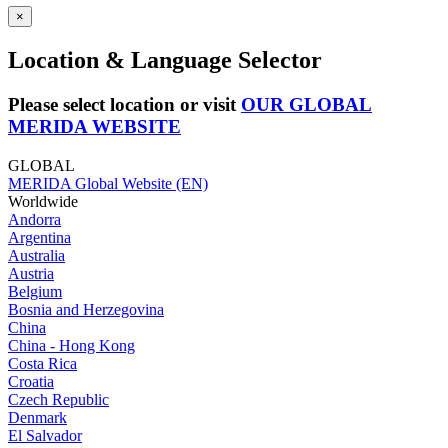
×
Location & Language Selector
Please select location or visit
OUR GLOBAL
MERIDA WEBSITE
GLOBAL
MERIDA Global Website (EN)
Worldwide
Andorra
Argentina
Australia
Austria
Belgium
Bosnia and Herzegovina
China
China - Hong Kong
Costa Rica
Croatia
Czech Republic
Denmark
El Salvador