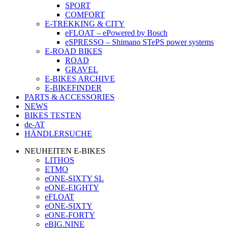
SPORT
COMFORT
E-TREKKING & CITY
eFLOAT – ePowered by Bosch
eSPRESSO – Shimano STePS power systems
E-ROAD BIKES
ROAD
GRAVEL
E-BIKES ARCHIVE
E-BIKEFINDER
PARTS & ACCESSORIES
NEWS
BIKES TESTEN
de-AT
HÄNDLERSUCHE
NEUHEITEN E-BIKES
LITHOS
ETMO
eONE-SIXTY SL
eONE-EIGHTY
eFLOAT
eONE-SIXTY
eONE-FORTY
eBIG.NINE