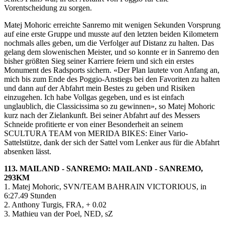
Vorentscheidung zu sorgen.
Matej Mohoric erreichte Sanremo mit wenigen Sekunden Vorsprung
auf eine erste Gruppe und musste auf den letzten beiden Kilometern
nochmals alles geben, um die Verfolger auf Distanz zu halten. Das
gelang dem slowenischen Meister, und so konnte er in Sanremo den
bisher größten Sieg seiner Karriere feiern und sich ein erstes
Monument des Radsports sichern. «Der Plan lautete von Anfang an,
mich bis zum Ende des Poggio-Anstiegs bei den Favoriten zu halten
und dann auf der Abfahrt mein Bestes zu geben und Risiken
einzugehen. Ich habe Vollgas gegeben, und es ist einfach
unglaublich, die Classicissima so zu gewinnen», so Matej Mohoric
kurz nach der Zielankunft. Bei seiner Abfahrt auf des Messers
Schneide profitierte er von einer Besonderheit an seinem
SCULTURA TEAM von MERIDA BIKES: Einer Vario-
Sattelstütze, dank der sich der Sattel vom Lenker aus für die Abfahrt
absenken lässt.
113. MAILAND - SANREMO: MAILAND - SANREMO,
293KM
1. Matej Mohoric, SVN/TEAM BAHRAIN VICTORIOUS, in
6:27.49 Stunden
2. Anthony Turgis, FRA, + 0.02
3. Mathieu van der Poel, NED, sZ