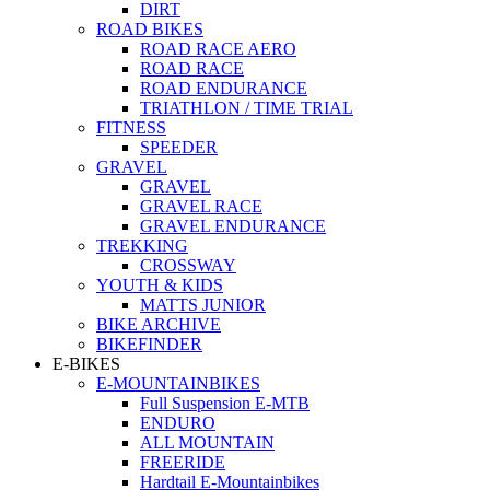
DIRT
ROAD BIKES
ROAD RACE AERO
ROAD RACE
ROAD ENDURANCE
TRIATHLON / TIME TRIAL
FITNESS
SPEEDER
GRAVEL
GRAVEL
GRAVEL RACE
GRAVEL ENDURANCE
TREKKING
CROSSWAY
YOUTH & KIDS
MATTS JUNIOR
BIKE ARCHIVE
BIKEFINDER
E-BIKES
E-MOUNTAINBIKES
Full Suspension E-MTB
ENDURO
ALL MOUNTAIN
FREERIDE
Hardtail E-Mountainbikes