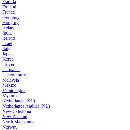
Estonia
Finland
France
Germany
Hungary
Iceland
India
Ireland
Israel
Italy
Japan
Korea
Latvia
Lithuania
Luxembourg
Malaysia
Mexico
Montenegro
Myanmar
Netherlands (NL)
Netherlands Antilles (NL)
New Caledonia
New Zealand
North Macedonia
Norway