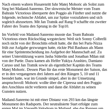
Nach einem wahren Husarenritt fuhr Matej Mohoric als Solist zum
Sieg bei Mailand-Sanremo. Der slowenische Meister vom Team
Bahrain Victorious überquerte den Poggio als Fünfter und nutzte die
folgende, technische Abfahrt, um zur Spitze vorzufahren und sich
sogleich abzusetzen. Mit Jan Tratnik auf Rang 9 schaffte ein zweiter
Fahrer des Teams den Sprung in die Top10.
Im Vorfeld von Mailand-Sanremo musste das Team Bahrain
Victorious einen Rückschlag wegstecken: Weil sich Sonny Colbrelli
noch nicht von der Bronchitis erholt hatte, die ihn bei Paris-Nizza
früh zur Aufgabe gezwungen hatte, rückte Phil Bauhaus als Mann
für eine Sprintentscheidung ins Aufgebot der Mannschaft auf. Zu
seiner Unterstützung waren Jasha Sütterlin und Jonathan Milan mit
von der Partie. Dazu kamen als Helfer Yukiya Arashiro, Damiano
Caruso und Jan Tratnik sowie als eigentlicher Kapitän des Teams
Matej Mohoric. Dessen Plan für das erste Monument der Saison, das
er in den vergangenen drei Jahren auf den Rängen 5, 10 und 11
beendet hatte, war im Grunde simpel, aber in der Umsetzung
anspruchsvoll: Mohoric wollte über die Cipressa und den Poggio
den Anschluss nicht verlieren und dann die Abfahrt zu seinen
Gunsten nutzen.
Mailand-Sanremo ist mit einer Distanz von 293 km das längste
Monument des Radsports. Der neutralisierte Start erfolgte zum
ersten Mal im Vigorelli-Velodrom in Mailand, ehe das Rennen um