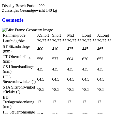
Display
Bosch Purion 200
Zulässiges Gesamtgewicht
140 kg
Geometrie
Rahmengröße
XShort
Short
Mid
Long
XLong
Laufradgröße
29/27.5"
29/27.5"
29/27.5"
29/27.5"
29/27.5"
ST Sitzrohrlänge
400
410
425
445
465
(mm)
TT Oberrohrlänge
556
577
604
630
652
(mm)
CS Hinterbaulänge
435
435
435
435
435
(mm)
HTA
64.5
64.5
64.5
64.5
64.5
Steuerrohrwinkel (°)
STA Sitzrohrwinkel
78.5
78.5
78.5
78.5
78.5
effektiv (°)
BD
Tretlagerabsenkung
12
12
12
12
12
(mm)
HT Steuerrohrlänge