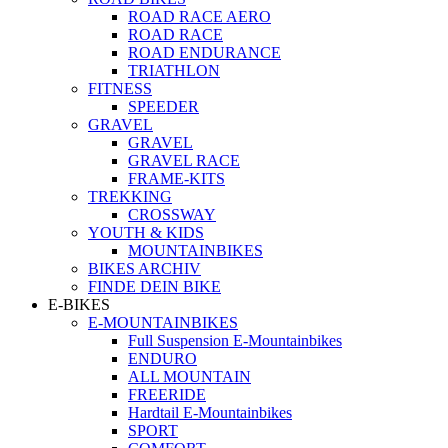
ROAD RACE AERO
ROAD RACE
ROAD ENDURANCE
TRIATHLON
FITNESS
SPEEDER
GRAVEL
GRAVEL
GRAVEL RACE
FRAME-KITS
TREKKING
CROSSWAY
YOUTH & KIDS
MOUNTAINBIKES
BIKES ARCHIV
FINDE DEIN BIKE
E-BIKES
E-MOUNTAINBIKES
Full Suspension E-Mountainbikes
ENDURO
ALL MOUNTAIN
FREERIDE
Hardtail E-Mountainbikes
SPORT