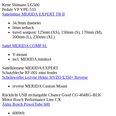
Kette
Shimano LG500
Pedale
VP VPE-533
Sattelstütze
MERIDA EXPERT TR II
34.9mm diameter
0mm setback
travel seatpost: 125mm (XS), 150mm (S), 170mm (M),
200mm (L), 230mm (XL)
Sattel
MERIDA COMP SL
V-mount
incl. MERIDA minitool
Sattelklemme
MERIDA EXPERT
Schutzbleche
RF-001 mini fender
Scheinwerfer
Lezyne Hekto StVZO E350+ Reverse
reverse MERIDA Custom Mount
Rücklicht
USB rechargable Chance Good CG-404RG-BLK
Motor
Bosch Performance Line CX
Akku
Bosch PowerTube 600
600Wh