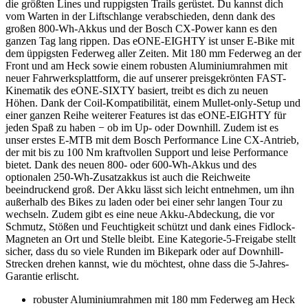
die größten Lines und ruppigsten Trails gerüstet. Du kannst dich
vom Warten in der Liftschlange verabschieden, denn dank des
großen 800-Wh-Akkus und der Bosch CX-Power kann es den
ganzen Tag lang rippen. Das eONE-EIGHTY ist unser E-Bike mit
dem üppigsten Federweg aller Zeiten. Mit 180 mm Federweg an der
Front und am Heck sowie einem robusten Aluminiumrahmen mit
neuer Fahrwerksplattform, die auf unserer preisgekrönten FAST-
Kinematik des eONE-SIXTY basiert, treibt es dich zu neuen
Höhen. Dank der Coil-Kompatibilität, einem Mullet-only-Setup und
einer ganzen Reihe weiterer Features ist das eONE-EIGHTY für
jeden Spaß zu haben − ob im Up- oder Downhill. Zudem ist es
unser erstes E-MTB mit dem Bosch Performance Line CX-Antrieb,
der mit bis zu 100 Nm kraftvollen Support und leise Performance
bietet. Dank des neuen 800- oder 600-Wh-Akkus und des
optionalen 250-Wh-Zusatzakkus ist auch die Reichweite
beeindruckend groß. Der Akku lässt sich leicht entnehmen, um ihn
außerhalb des Bikes zu laden oder bei einer sehr langen Tour zu
wechseln. Zudem gibt es eine neue Akku-Abdeckung, die vor
Schmutz, Stößen und Feuchtigkeit schützt und dank eines Fidlock-
Magneten an Ort und Stelle bleibt. Eine Kategorie-5-Freigabe stellt
sicher, dass du so viele Runden im Bikepark oder auf Downhill-
Strecken drehen kannst, wie du möchtest, ohne dass die 5-Jahres-
Garantie erlischt.
robuster Aluminiumrahmen mit 180 mm Federweg am Heck