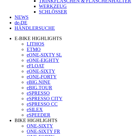
TRINKFLASCHEN & FLASCHENHALTER
WERKZEUG
SCHLÖSSER
NEWS
de-DE
HÄNDLERSUCHE
E-BIKE HIGHLIGHTS
LITHOS
ETMO
eONE-SIXTY SL
eONE-EIGHTY
eFLOAT
eONE-SIXTY
eONE-FORTY
eBIG.NINE
eBIG.TOUR
eSPRESSO
eSPRESSO CITY
eSPRESSO CC
eSILEX
eSPEEDER
BIKE HIGHLIGHTS
ONE-SIXTY
ONE-SIXTY FR