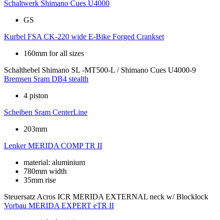
Schaltwerk
Shimano Cues U4000
GS
Kurbel
FSA CK-220 wide E-Bike Forged Crankset
160mm for all sizes
Schalthebel
Shimano SL -MT500-L / Shimano Cues U4000-9
Bremsen
Sram DB4 stealth
4 piston
Scheiben
Sram CenterLine
203mm
Lenker
MERIDA COMP TR II
material: aluminium
780mm width
35mm rise
Steuersatz
Acros ICR MERIDA EXTERNAL neck w/ Blocklock
Vorbau
MERIDA EXPERT eTR II