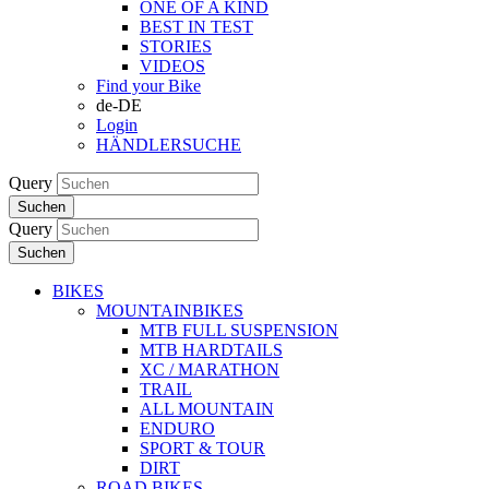
ONE OF A KIND
BEST IN TEST
STORIES
VIDEOS
Find your Bike
de-DE
Login
HÄNDLERSUCHE
Query
Suchen
Query
Suchen
BIKES
MOUNTAINBIKES
MTB FULL SUSPENSION
MTB HARDTAILS
XC / MARATHON
TRAIL
ALL MOUNTAIN
ENDURO
SPORT & TOUR
DIRT
ROAD BIKES