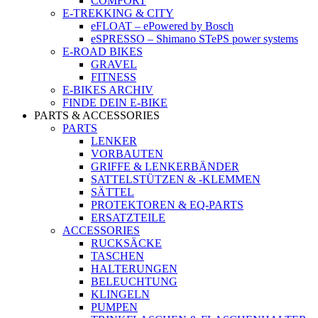
COMFORT
E-TREKKING & CITY
eFLOAT – ePowered by Bosch
eSPRESSO – Shimano STePS power systems
E-ROAD BIKES
GRAVEL
FITNESS
E-BIKES ARCHIV
FINDE DEIN E-BIKE
PARTS & ACCESSORIES
PARTS
LENKER
VORBAUTEN
GRIFFE & LENKERBÄNDER
SATTELSTÜTZEN & -KLEMMEN
SÄTTEL
PROTEKTOREN & EQ-PARTS
ERSATZTEILE
ACCESSORIES
RUCKSÄCKE
TASCHEN
HALTERUNGEN
BELEUCHTUNG
KLINGELN
PUMPEN