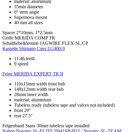
material: aluminium
35mm diameter
0° stem angle
Supernova mount
40 mm all sizes
Spacer
2*10mm, 1*2.5mm
Griffe
MERIDA COMP TR
Schalthebelklemme
JAGWIRE FLEX-SL:CP
Kassette
Shimano Cues LG400-9
11-46 teeth
9 speed
Felge
MERIDA EXPERT TR II
110x15mm width front hub
148x12mm width rear hub
28mm inner width
material: aluminium
Tubeless ready (tubeless tape and valves not included)
front 29"
rear 27.5"
Felgenband
Stans 30mm tubeless tape installed
Naben
Novatec SL-ELITE D041SB-B15 / Novatec SL-TEAM