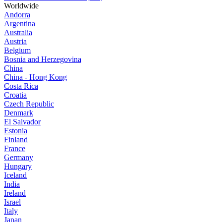
Worldwide
Andorra
Argentina
Australia
Austria
Belgium
Bosnia and Herzegovina
China
China - Hong Kong
Costa Rica
Croatia
Czech Republic
Denmark
El Salvador
Estonia
Finland
France
Germany
Hungary
Iceland
India
Ireland
Israel
Italy
Japan