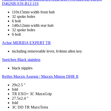
D462SB-S3S-B12-11S
110x15mm width front hub
32 spoke holes
6 bolt
148x12mm width rear hub
32 spoke holes
6 bolt
Achse
MERIDA EXPERT TR
including removeable lever, 6/4mm allen key
Speichen
Black stainless
black nipples
Reifen
Maxxis Assegai / Maxxis Minion DHR II
29x2.5 "
fold
TR EXO+ 3C MaxxGrip
27.5x2.4 "
fold
3C DD TR MaxxTerra