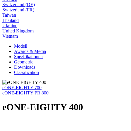
Switzerland (DE)
Switzerland (FR)
Taiwan
Thailand
Ukraine
United Kingdom
Vietnam
Modell
Awards & Media
Spezifikationen
Geometrie
Downloads
Classification
eONE-EIGHTY 700
eONE-EIGHTY FR 800
eONE-EIGHTY 400