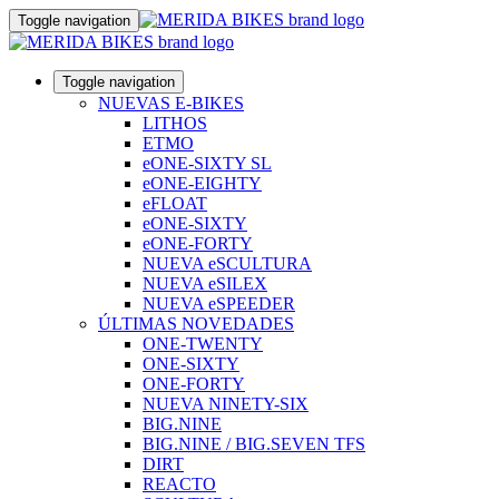
Toggle navigation
Toggle navigation
NUEVAS E-BIKES
LITHOS
ETMO
eONE-SIXTY SL
eONE-EIGHTY
eFLOAT
eONE-SIXTY
eONE-FORTY
NUEVA eSCULTURA
NUEVA eSILEX
NUEVA eSPEEDER
ÚLTIMAS NOVEDADES
ONE-TWENTY
ONE-SIXTY
ONE-FORTY
NUEVA NINETY-SIX
BIG.NINE
BIG.NINE / BIG.SEVEN TFS
DIRT
REACTO