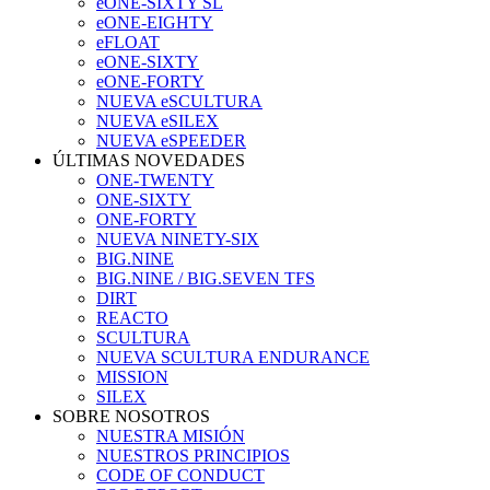
eONE-SIXTY SL
eONE-EIGHTY
eFLOAT
eONE-SIXTY
eONE-FORTY
NUEVA eSCULTURA
NUEVA eSILEX
NUEVA eSPEEDER
ÚLTIMAS NOVEDADES
ONE-TWENTY
ONE-SIXTY
ONE-FORTY
NUEVA NINETY-SIX
BIG.NINE
BIG.NINE / BIG.SEVEN TFS
DIRT
REACTO
SCULTURA
NUEVA SCULTURA ENDURANCE
MISSION
SILEX
SOBRE NOSOTROS
NUESTRA MISIÓN
NUESTROS PRINCIPIOS
CODE OF CONDUCT