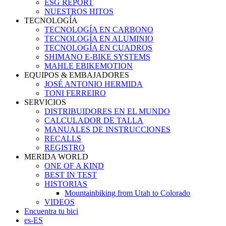
ESG REPORT
NUESTROS HITOS
TECNOLOGÍA
TECNOLOGÍA EN CARBONO
TECNOLOGÍA EN ALUMINIO
TECNOLOGÍA EN CUADROS
SHIMANO E-BIKE SYSTEMS
MAHLE EBIKEMOTION
EQUIPOS & EMBAJADORES
JOSÉ ANTONIO HERMIDA
TONI FERREIRO
SERVICIOS
DISTRIBUIDORES EN EL MUNDO
CALCULADOR DE TALLA
MANUALES DE INSTRUCCIONES
RECALLS
REGISTRO
MERIDA WORLD
ONE OF A KIND
BEST IN TEST
HISTORIAS
Mountainbiking from Utah to Colorado
VIDEOS
Encuentra tu bici
es-ES