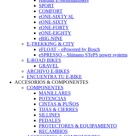
Hardtail E-Mountainbikes
SPORT
COMFORT
eONE-SIXTY SL
eONE-SIXTY
eONE-FORTY
eONE-EIGHTY
eBIG.NINE
E-TREKKING & CITY
eFLOAT – ePowered by Bosch
eSPRESSO – Shimano STePS power systems
E-ROAD BIKES
GRAVEL
ARCHIVO E-BIKES
ENCUENTRA TU E-BIKE
ACCESORIOS & COMPONENTES
COMPONENTES
MANILLARES
POTENCIAS
CINTAS & PUÑOS
TIJAS & CIERRES
SILLINES
PEDALES
PROTECTORES & EQUIPAMIENTO
RECAMBIOS