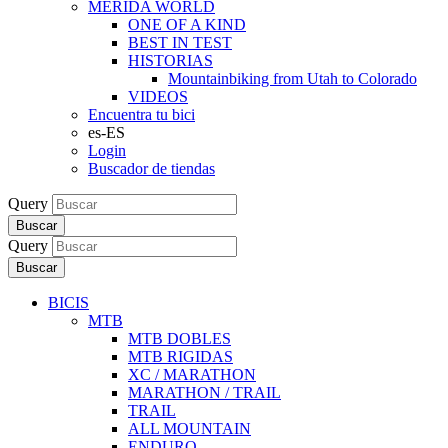
MERIDA WORLD
ONE OF A KIND
BEST IN TEST
HISTORIAS
Mountainbiking from Utah to Colorado
VIDEOS
Encuentra tu bici
es-ES
Login
Buscador de tiendas
Query
Buscar
Query
Buscar
BICIS
MTB
MTB DOBLES
MTB RIGIDAS
XC / MARATHON
MARATHON / TRAIL
TRAIL
ALL MOUNTAIN
ENDURO