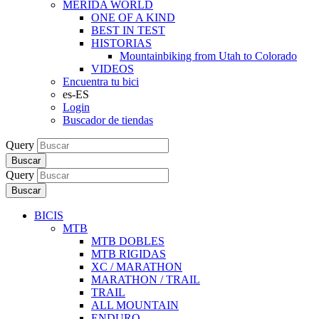
MERIDA WORLD
ONE OF A KIND
BEST IN TEST
HISTORIAS
Mountainbiking from Utah to Colorado
VIDEOS
Encuentra tu bici
es-ES
Login
Buscador de tiendas
Query
Buscar
Query
Buscar
BICIS
MTB
MTB DOBLES
MTB RIGIDAS
XC / MARATHON
MARATHON / TRAIL
TRAIL
ALL MOUNTAIN
ENDURO