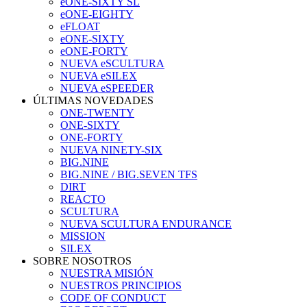
eONE-SIXTY SL
eONE-EIGHTY
eFLOAT
eONE-SIXTY
eONE-FORTY
NUEVA eSCULTURA
NUEVA eSILEX
NUEVA eSPEEDER
ÚLTIMAS NOVEDADES
ONE-TWENTY
ONE-SIXTY
ONE-FORTY
NUEVA NINETY-SIX
BIG.NINE
BIG.NINE / BIG.SEVEN TFS
DIRT
REACTO
SCULTURA
NUEVA SCULTURA ENDURANCE
MISSION
SILEX
SOBRE NOSOTROS
NUESTRA MISIÓN
NUESTROS PRINCIPIOS
CODE OF CONDUCT