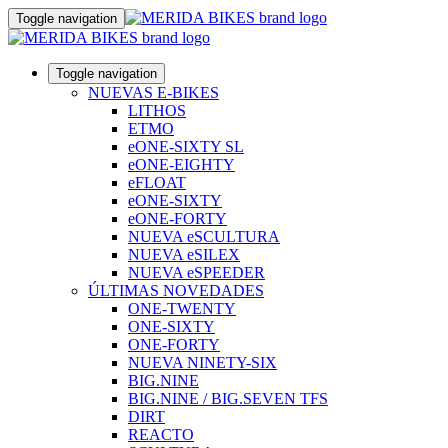
Toggle navigation
Toggle navigation
NUEVAS E-BIKES
LITHOS
ETMO
eONE-SIXTY SL
eONE-EIGHTY
eFLOAT
eONE-SIXTY
eONE-FORTY
NUEVA eSCULTURA
NUEVA eSILEX
NUEVA eSPEEDER
ÚLTIMAS NOVEDADES
ONE-TWENTY
ONE-SIXTY
ONE-FORTY
NUEVA NINETY-SIX
BIG.NINE
BIG.NINE / BIG.SEVEN TFS
DIRT
REACTO