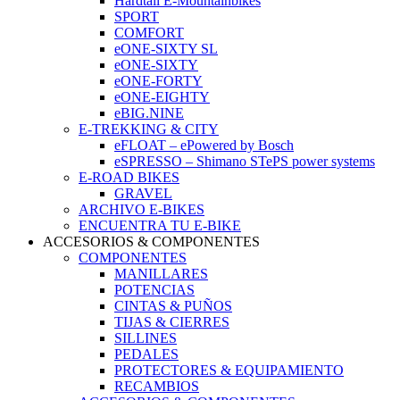
Hardtail E-Mountainbikes
SPORT
COMFORT
eONE-SIXTY SL
eONE-SIXTY
eONE-FORTY
eONE-EIGHTY
eBIG.NINE
E-TREKKING & CITY
eFLOAT – ePowered by Bosch
eSPRESSO – Shimano STePS power systems
E-ROAD BIKES
GRAVEL
ARCHIVO E-BIKES
ENCUENTRA TU E-BIKE
ACCESORIOS & COMPONENTES
COMPONENTES
MANILLARES
POTENCIAS
CINTAS & PUÑOS
TIJAS & CIERRES
SILLINES
PEDALES
PROTECTORES & EQUIPAMIENTO
RECAMBIOS