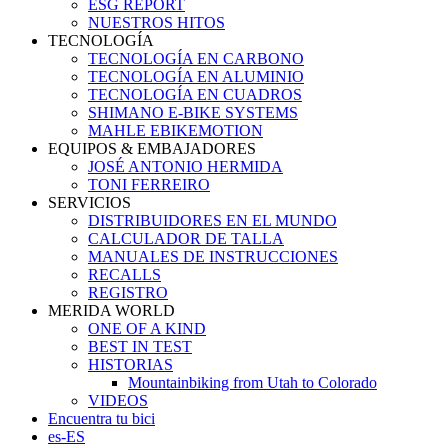
ESG REPORT
NUESTROS HITOS
TECNOLOGÍA
TECNOLOGÍA EN CARBONO
TECNOLOGÍA EN ALUMINIO
TECNOLOGÍA EN CUADROS
SHIMANO E-BIKE SYSTEMS
MAHLE EBIKEMOTION
EQUIPOS & EMBAJADORES
JOSÉ ANTONIO HERMIDA
TONI FERREIRO
SERVICIOS
DISTRIBUIDORES EN EL MUNDO
CALCULADOR DE TALLA
MANUALES DE INSTRUCCIONES
RECALLS
REGISTRO
MERIDA WORLD
ONE OF A KIND
BEST IN TEST
HISTORIAS
Mountainbiking from Utah to Colorado
VIDEOS
Encuentra tu bici
es-ES