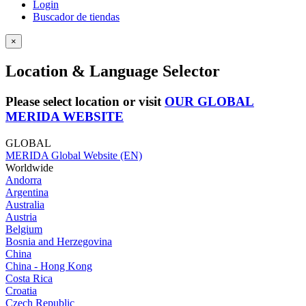
Login
Buscador de tiendas
×
Location & Language Selector
Please select location or visit
OUR GLOBAL
MERIDA WEBSITE
GLOBAL
MERIDA Global Website (EN)
Worldwide
Andorra
Argentina
Australia
Austria
Belgium
Bosnia and Herzegovina
China
China - Hong Kong
Costa Rica
Croatia
Czech Republic