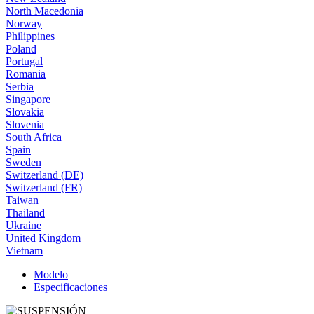
North Macedonia
Norway
Philippines
Poland
Portugal
Romania
Serbia
Singapore
Slovakia
Slovenia
South Africa
Spain
Sweden
Switzerland (DE)
Switzerland (FR)
Taiwan
Thailand
Ukraine
United Kingdom
Vietnam
Modelo
Especificaciones