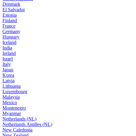
Denmark
El Salvador
Estonia
Finland
France
Germany
Hungary
Iceland
India
Ireland
Israel
Italy
Japan
Korea
Latvia
Lithuania
Luxembourg
Malaysia
Mexico
Montenegro
Myanmar
Netherlands (NL)
Netherlands Antilles (NL)
New Caledonia
New Zealand