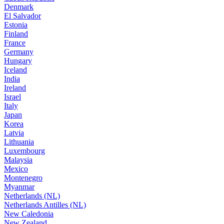
Denmark
El Salvador
Estonia
Finland
France
Germany
Hungary
Iceland
India
Ireland
Israel
Italy
Japan
Korea
Latvia
Lithuania
Luxembourg
Malaysia
Mexico
Montenegro
Myanmar
Netherlands (NL)
Netherlands Antilles (NL)
New Caledonia
New Zealand