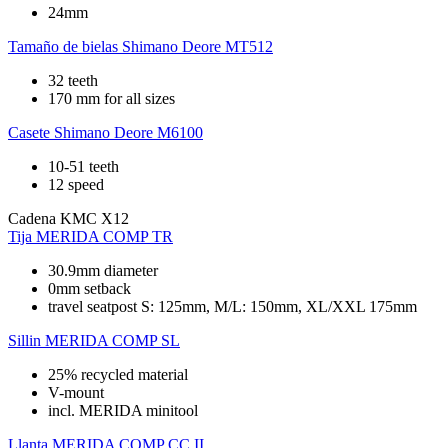
24mm
Tamaño de bielas
Shimano Deore MT512
32 teeth
170 mm for all sizes
Casete
Shimano Deore M6100
10-51 teeth
12 speed
Cadena
KMC X12
Tija
MERIDA COMP TR
30.9mm diameter
0mm setback
travel seatpost S: 125mm, M/L: 150mm, XL/XXL 175mm
Sillin
MERIDA COMP SL
25% recycled material
V-mount
incl. MERIDA minitool
Llanta
MERIDA COMP CC II