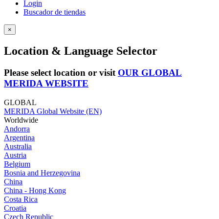
Login
Buscador de tiendas
×
Location & Language Selector
Please select location or visit
OUR GLOBAL
MERIDA WEBSITE
GLOBAL
MERIDA Global Website (EN)
Worldwide
Andorra
Argentina
Australia
Austria
Belgium
Bosnia and Herzegovina
China
China - Hong Kong
Costa Rica
Croatia
Czech Republic