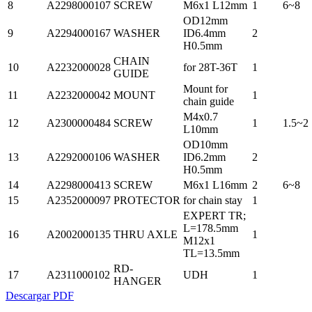
8
A2298000107
SCREW
M6x1 L12mm
1
6~8
OD12mm
9
A2294000167
WASHER
ID6.4mm
2
H0.5mm
CHAIN
10
A2232000028
for 28T-36T
1
GUIDE
Mount for
11
A2232000042
MOUNT
1
chain guide
M4x0.7
12
A2300000484
SCREW
1
1.5~2
L10mm
OD10mm
13
A2292000106
WASHER
ID6.2mm
2
H0.5mm
14
A2298000413
SCREW
M6x1 L16mm
2
6~8
15
A2352000097
PROTECTOR
for chain stay
1
EXPERT TR;
L=178.5mm
16
A2002000135
THRU AXLE
1
M12x1
TL=13.5mm
RD-
17
A2311000102
UDH
1
HANGER
Descargar PDF