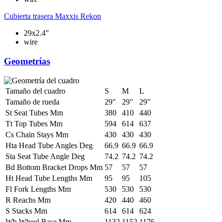
Cubierta trasera
Maxxis Rekon
29x2.4"
wire
Geometrías
Tamaño del cuadro
S
M
L
Tamaño de rueda
29"
29"
29"
St Seat Tubes Mm
380
410
440
Tt Top Tubes Mm
594
614
637
Cs Chain Stays Mm
430
430
430
Hta Head Tube Angles Deg
66.9
66.9
66.9
Sta Seat Tube Angle Deg
74.2
74.2
74.2
Bd Bottom Bracket Drops Mm
57
57
57
Ht Head Tube Lengths Mm
95
95
105
Fl Fork Lengths Mm
530
530
530
R Reachs Mm
420
440
460
S Stacks Mm
614
614
624
Wb Wheel Base Mm
1132
1152
1176