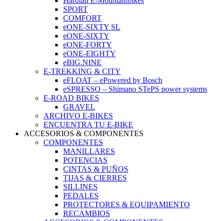
Hardtail E-Mountainbikes
SPORT
COMFORT
eONE-SIXTY SL
eONE-SIXTY
eONE-FORTY
eONE-EIGHTY
eBIG.NINE
E-TREKKING & CITY
eFLOAT – ePowered by Bosch
eSPRESSO – Shimano STePS power systems
E-ROAD BIKES
GRAVEL
ARCHIVO E-BIKES
ENCUENTRA TU E-BIKE
ACCESORIOS & COMPONENTES
COMPONENTES
MANILLARES
POTENCIAS
CINTAS & PUÑOS
TIJAS & CIERRES
SILLINES
PEDALES
PROTECTORES & EQUIPAMIENTO
RECAMBIOS