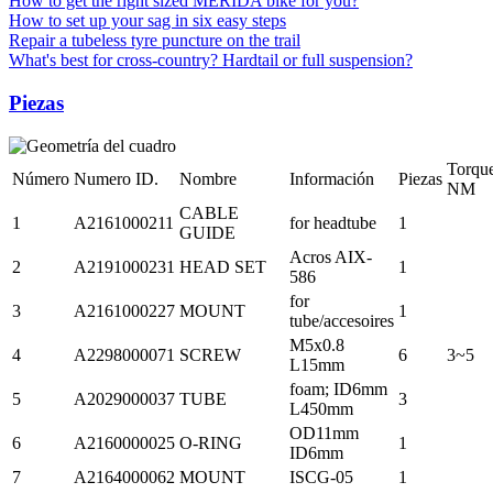
How to get the right sized MERIDA bike for you?
How to set up your sag in six easy steps
Repair a tubeless tyre puncture on the trail
What's best for cross-country? Hardtail or full suspension?
Piezas
Torqu
Número
Numero ID.
Nombre
Información
Piezas
NM
CABLE
1
A2161000211
for headtube
1
GUIDE
Acros AIX-
2
A2191000231
HEAD SET
1
586
for
3
A2161000227
MOUNT
1
tube/accesoires
M5x0.8
4
A2298000071
SCREW
6
3~5
L15mm
foam; ID6mm
5
A2029000037
TUBE
3
L450mm
OD11mm
6
A2160000025
O-RING
1
ID6mm
7
A2164000062
MOUNT
ISCG-05
1