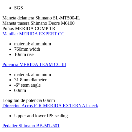
SGS
Maneta delantera
Shimano SL-MT500-IL
Maneta trasera
Shimano Deore M6100
Puños
MERIDA COMP TR
Manillar
MERIDA EXPERT CC
material: aluminium
760mm width
10mm rise
Potencia
MERIDA TEAM CC III
material: aluminium
31.8mm diameter
-6° stem angle
60mm
Longitud de potencia
60mm
Dirección
Acros ICR MERIDA EXTERNAL neck
Upper and lower IPS sealing
Pedalier
Shimano BB-MT-501