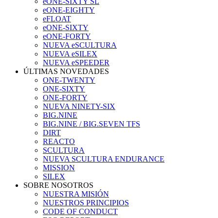
eONE-SIXTY SL
eONE-EIGHTY
eFLOAT
eONE-SIXTY
eONE-FORTY
NUEVA eSCULTURA
NUEVA eSILEX
NUEVA eSPEEDER
ÚLTIMAS NOVEDADES
ONE-TWENTY
ONE-SIXTY
ONE-FORTY
NUEVA NINETY-SIX
BIG.NINE
BIG.NINE / BIG.SEVEN TFS
DIRT
REACTO
SCULTURA
NUEVA SCULTURA ENDURANCE
MISSION
SILEX
SOBRE NOSOTROS
NUESTRA MISIÓN
NUESTROS PRINCIPIOS
CODE OF CONDUCT