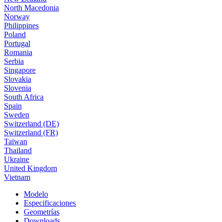
North Macedonia
Norway
Philippines
Poland
Portugal
Romania
Serbia
Singapore
Slovakia
Slovenia
South Africa
Spain
Sweden
Switzerland (DE)
Switzerland (FR)
Taiwan
Thailand
Ukraine
United Kingdom
Vietnam
Modelo
Especificaciones
Geometrías
Downloads