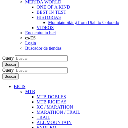
MERIDA WORLD
ONE OF A KIND
BEST IN TEST
HISTORIAS
Mountainbiking from Utah to Colorado
VIDEOS
Encuentra tu bici
es-ES
Login
Buscador de tiendas
Query
Buscar
Query
Buscar
BICIS
MTB
MTB DOBLES
MTB RIGIDAS
XC / MARATHON
MARATHON / TRAIL
TRAIL
ALL MOUNTAIN
ENDURO