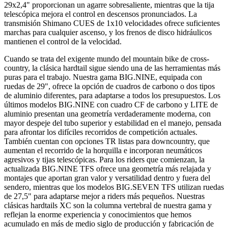
29x2,4" proporcionan un agarre sobresaliente, mientras que la tija
telescópica mejora el control en descensos pronunciados. La
transmisión Shimano CUES de 1x10 velocidades ofrece suficientes
marchas para cualquier ascenso, y los frenos de disco hidráulicos
mantienen el control de la velocidad.
Cuando se trata del exigente mundo del mountain bike de cross-
country, la clásica hardtail sigue siendo una de las herramientas más
puras para el trabajo. Nuestra gama BIG.NINE, equipada con
ruedas de 29", ofrece la opción de cuadros de carbono o dos tipos
de aluminio diferentes, para adaptarse a todos los presupuestos. Los
últimos modelos BIG.NINE con cuadro CF de carbono y LITE de
aluminio presentan una geometría verdaderamente moderna, con
mayor despeje del tubo superior y estabilidad en el manejo, pensada
para afrontar los difíciles recorridos de competición actuales.
También cuentan con opciones TR listas para downcountry, que
aumentan el recorrido de la horquilla e incorporan neumáticos
agresivos y tijas telescópicas. Para los riders que comienzan, la
actualizada BIG.NINE TFS ofrece una geometría más relajada y
montajes que aportan gran valor y versatilidad dentro y fuera del
sendero, mientras que los modelos BIG.SEVEN TFS utilizan ruedas
de 27,5" para adaptarse mejor a riders más pequeños. Nuestras
clásicas hardtails XC son la columna vertebral de nuestra gama y
reflejan la enorme experiencia y conocimientos que hemos
acumulado en más de medio siglo de producción y fabricación de