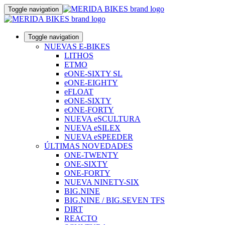
Toggle navigation
Toggle navigation
NUEVAS E-BIKES
LITHOS
ETMO
eONE-SIXTY SL
eONE-EIGHTY
eFLOAT
eONE-SIXTY
eONE-FORTY
NUEVA eSCULTURA
NUEVA eSILEX
NUEVA eSPEEDER
ÚLTIMAS NOVEDADES
ONE-TWENTY
ONE-SIXTY
ONE-FORTY
NUEVA NINETY-SIX
BIG.NINE
BIG.NINE / BIG.SEVEN TFS
DIRT
REACTO