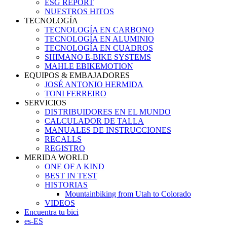
ESG REPORT
NUESTROS HITOS
TECNOLOGÍA
TECNOLOGÍA EN CARBONO
TECNOLOGÍA EN ALUMINIO
TECNOLOGÍA EN CUADROS
SHIMANO E-BIKE SYSTEMS
MAHLE EBIKEMOTION
EQUIPOS & EMBAJADORES
JOSÉ ANTONIO HERMIDA
TONI FERREIRO
SERVICIOS
DISTRIBUIDORES EN EL MUNDO
CALCULADOR DE TALLA
MANUALES DE INSTRUCCIONES
RECALLS
REGISTRO
MERIDA WORLD
ONE OF A KIND
BEST IN TEST
HISTORIAS
Mountainbiking from Utah to Colorado
VIDEOS
Encuentra tu bici
es-ES