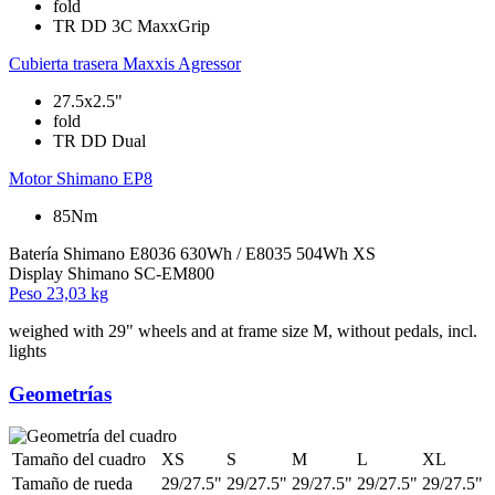
fold
TR DD 3C MaxxGrip
Cubierta trasera
Maxxis Agressor
27.5x2.5"
fold
TR DD Dual
Motor
Shimano EP8
85Nm
Batería
Shimano E8036 630Wh / E8035 504Wh XS
Display
Shimano SC-EM800
Peso
23,03 kg
weighed with 29" wheels and at frame size M, without pedals, incl.
lights
Geometrías
Tamaño del cuadro
XS
S
M
L
XL
Tamaño de rueda
29/27.5"
29/27.5"
29/27.5"
29/27.5"
29/27.5"