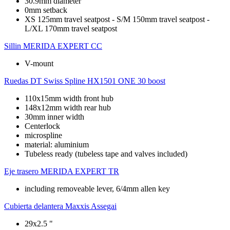
30.9mm diameter
0mm setback
XS 125mm travel seatpost - S/M 150mm travel seatpost -
L/XL 170mm travel seatpost
Sillin
MERIDA EXPERT CC
V-mount
Ruedas
DT Swiss Spline HX1501 ONE 30 boost
110x15mm width front hub
148x12mm width rear hub
30mm inner width
Centerlock
microspline
material: aluminium
Tubeless ready (tubeless tape and valves included)
Eje trasero
MERIDA EXPERT TR
including removeable lever, 6/4mm allen key
Cubierta delantera
Maxxis Assegai
29x2.5 "