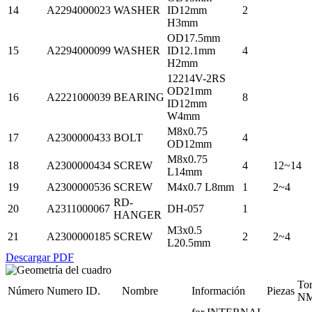
14
A2294000023
WASHER
ID12mm
2
H3mm
OD17.5mm
15
A2294000099
WASHER
ID12.1mm
4
H2mm
12214V-2RS
OD21mm
16
A2221000039
BEARING
8
ID12mm
W4mm
M8x0.75
17
A2300000433
BOLT
4
OD12mm
M8x0.75
18
A2300000434
SCREW
4
12~14
L14mm
19
A2300000536
SCREW
M4x0.7 L8mm
1
2~4
RD-
20
A2311000067
DH-057
1
HANGER
M3x0.5
21
A2300000185
SCREW
2
2~4
L20.5mm
Descargar PDF
To
Número
Numero ID.
Nombre
Información
Piezas
N