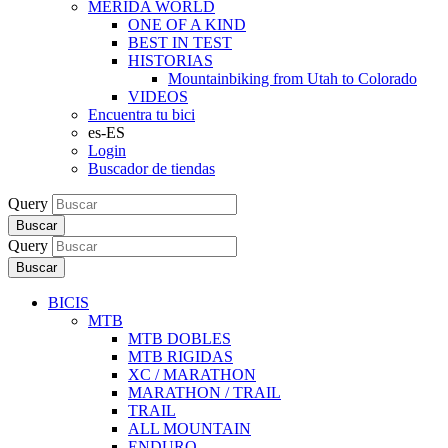
MERIDA WORLD
ONE OF A KIND
BEST IN TEST
HISTORIAS
Mountainbiking from Utah to Colorado
VIDEOS
Encuentra tu bici
es-ES
Login
Buscador de tiendas
Query
Buscar
Query
Buscar
BICIS
MTB
MTB DOBLES
MTB RIGIDAS
XC / MARATHON
MARATHON / TRAIL
TRAIL
ALL MOUNTAIN
ENDURO