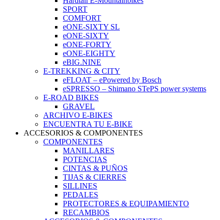
Hardtail E-Mountainbikes
SPORT
COMFORT
eONE-SIXTY SL
eONE-SIXTY
eONE-FORTY
eONE-EIGHTY
eBIG.NINE
E-TREKKING & CITY
eFLOAT – ePowered by Bosch
eSPRESSO – Shimano STePS power systems
E-ROAD BIKES
GRAVEL
ARCHIVO E-BIKES
ENCUENTRA TU E-BIKE
ACCESORIOS & COMPONENTES
COMPONENTES
MANILLARES
POTENCIAS
CINTAS & PUÑOS
TIJAS & CIERRES
SILLINES
PEDALES
PROTECTORES & EQUIPAMIENTO
RECAMBIOS