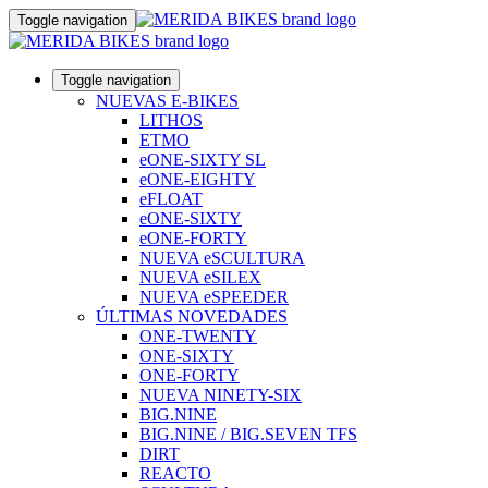
Toggle navigation
Toggle navigation
NUEVAS E-BIKES
LITHOS
ETMO
eONE-SIXTY SL
eONE-EIGHTY
eFLOAT
eONE-SIXTY
eONE-FORTY
NUEVA eSCULTURA
NUEVA eSILEX
NUEVA eSPEEDER
ÚLTIMAS NOVEDADES
ONE-TWENTY
ONE-SIXTY
ONE-FORTY
NUEVA NINETY-SIX
BIG.NINE
BIG.NINE / BIG.SEVEN TFS
DIRT
REACTO