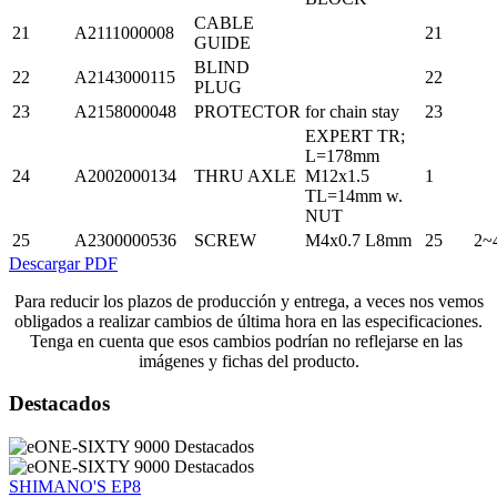
CABLE
21
A2111000008
21
GUIDE
BLIND
22
A2143000115
22
PLUG
23
A2158000048
PROTECTOR
for chain stay
23
EXPERT TR;
L=178mm
24
A2002000134
THRU AXLE
M12x1.5
1
TL=14mm w.
NUT
25
A2300000536
SCREW
M4x0.7 L8mm
25
2~
Descargar PDF
Para reducir los plazos de producción y entrega, a veces nos vemos
obligados a realizar cambios de última hora en las especificaciones.
Tenga en cuenta que esos cambios podrían no reflejarse en las
imágenes y fichas del producto.
Destacados
SHIMANO'S EP8