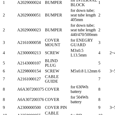
for INTERNAL
1
A2029000024
BUMPER
1
BLOCK
for down tube;
2
A2029000051
BUMPER
seat tube length
2
405mm
for down tube;
2
A2029000023
BUMPER
seat tube length
2
440/470/500mm
COVER
for ENEGRY
3
A2161000058
3
MOUNT
GUARD
M3x0.5
4
A2300000213
SCREW
4
2~
L13.5mm
BLIND
5
A2143000107
5
PLUG
6
A2298000154
SCREW
M5x0.8 L12mm
6
3~
CABLE
7
A2161000127
7
GUIDE
for 630Wh
8
A6A307200375
COVER
8
battery
for 504Wh
8
A6A307200376
COVER
8
battery
9
A2300000500
COVER PIN
9
3~
CABLE