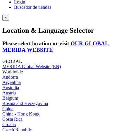
Login
Buscador de tiendas
×
Location & Language Selector
Please select location or visit
OUR GLOBAL
MERIDA WEBSITE
GLOBAL
MERIDA Global Website (EN)
Worldwide
Andorra
Argentina
Australia
Austria
Belgium
Bosnia and Herzegovina
China
China - Hong Kong
Costa Rica
Croatia
Czech Republic