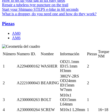
How to set up your sag in six easy steps
Repair a tubeless tyre puncture on the trail
Start your Shimano STEPS e-bike in 60 seconds
What is a dropper, do you need one and how do they work?
Piezas
AM0
AM6
Torque
Número
Numero ID.
Nombre
Información
Piezas
NM
OD21.1mm
1
A2294000162
WASHER
ID15.1mm
2
H3mm
3802V-2RS
OD24mm
2
A2221000043
BEARING
2
ID15mm
W7mm
M10x1
3
A2300000263
BOLT
OD15mm
1
L64mm
4
A2300000264
SCREW
M10x1 L20mm
1
16~18