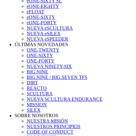
eONE-SIXTY SL
eONE-EIGHTY
eFLOAT
eONE-SIXTY
eONE-FORTY
NUEVA eSCULTURA
NUEVA eSILEX
NUEVA eSPEEDER
ÚLTIMAS NOVEDADES
ONE-TWENTY
ONE-SIXTY
ONE-FORTY
NUEVA NINETY-SIX
BIG.NINE
BIG.NINE / BIG.SEVEN TFS
DIRT
REACTO
SCULTURA
NUEVA SCULTURA ENDURANCE
MISSION
SILEX
SOBRE NOSOTROS
NUESTRA MISIÓN
NUESTROS PRINCIPIOS
CODE OF CONDUCT