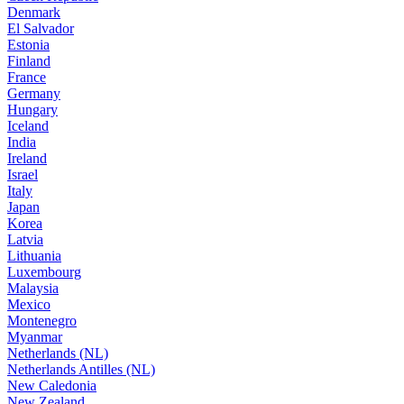
Denmark
El Salvador
Estonia
Finland
France
Germany
Hungary
Iceland
India
Ireland
Israel
Italy
Japan
Korea
Latvia
Lithuania
Luxembourg
Malaysia
Mexico
Montenegro
Myanmar
Netherlands (NL)
Netherlands Antilles (NL)
New Caledonia
New Zealand