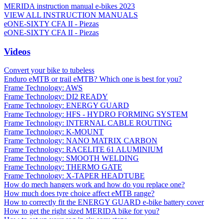
MERIDA instruction manual e-bikes 2023
VIEW ALL INSTRUCTION MANUALS
eONE-SIXTY CFA II - Piezas
eONE-SIXTY CFA II - Piezas
Videos
Convert your bike to tubeless
Enduro eMTB or trail eMTB? Which one is best for you?
Frame Technology: AWS
Frame Technology: DI2 READY
Frame Technology: ENERGY GUARD
Frame Technology: HFS - HYDRO FORMING SYSTEM
Frame Technology: INTERNAL CABLE ROUTING
Frame Technology: K-MOUNT
Frame Technology: NANO MATRIX CARBON
Frame Technology: RACELITE 61 ALUMINIUM
Frame Technology: SMOOTH WELDING
Frame Technology: THERMO GATE
Frame Technology: X-TAPER HEADTUBE
How do mech hangers work and how do you replace one?
How much does tyre choice affect eMTB range?
How to correctly fit the ENERGY GUARD e-bike battery cover
How to get the right sized MERIDA bike for you?