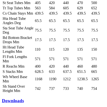
St Seat Tubes Mm
405
420
440
470
500
Tt Top Tubes Mm
563
584
605
629
652
Cs Chain Stays Mm
439.5
439.5
439.5
439.5
439.5
Hta Head Tube
65.5
65.5
65.5
65.5
65.5
Angles Deg
Sta Seat Tube Angle
75.5
75.5
75.5
75.5
75.5
Deg
Bd Bottom Bracket
17.5
17.5
17.5
17.5
17.5
Drops Mm
Ht Head Tube
110
115
120
135
150
Lengths Mm
Fl Fork Lengths
571
571
571
571
571
Mm
R Reachs Mm
400
420
440
460
480
S Stacks Mm
628.5
633
637.5
651.5
665
Wb Wheel Base
1168
1190
1212
1238.5
1265
Mm
Sh Stand Over
742
737
733
740
754
Height Mm
Downloads