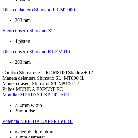
Disco delantero
Shimano RT-MT900
203 mm
Freno trasero
Shimano XT
4 piston
Disco trasero
Shimano RT-EM910
203 mm
Cambio
Shimano XT RDM8100 Shadow+ 12
Maneta delantera
Shimano SL -MT800-IL
Maneta trasera
Shimano XT M8100 12
Puños
MERIDA EXPERT EC
Manillar
MERIDA EXPERT eTR
780mm width
20mm rise
Potencia
MERIDA EXPERT eTRII
material: aluminium
35mm diameter