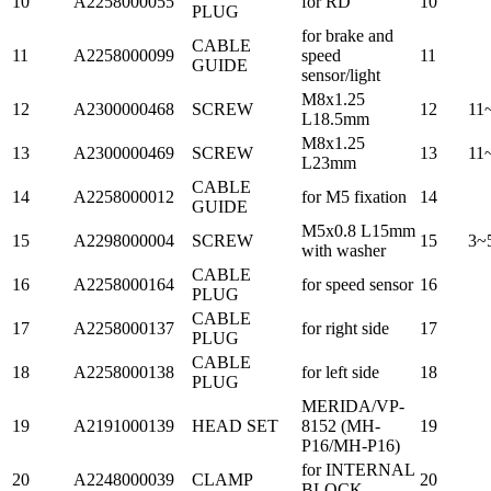
10
A2258000055
for RD
10
PLUG
for brake and
CABLE
11
A2258000099
speed
11
GUIDE
sensor/light
M8x1.25
12
A2300000468
SCREW
12
11
L18.5mm
M8x1.25
13
A2300000469
SCREW
13
11
L23mm
CABLE
14
A2258000012
for M5 fixation
14
GUIDE
M5x0.8 L15mm
15
A2298000004
SCREW
15
3~
with washer
CABLE
16
A2258000164
for speed sensor
16
PLUG
CABLE
17
A2258000137
for right side
17
PLUG
CABLE
18
A2258000138
for left side
18
PLUG
MERIDA/VP-
19
A2191000139
HEAD SET
8152 (MH-
19
P16/MH-P16)
for INTERNAL
20
A2248000039
CLAMP
20
BLOCK