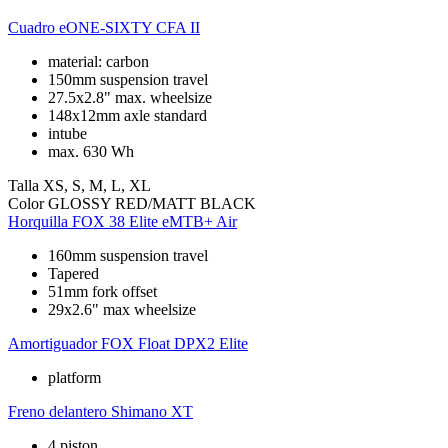
Cuadro
eONE-SIXTY CFA II
material: carbon
150mm suspension travel
27.5x2.8" max. wheelsize
148x12mm axle standard
intube
max. 630 Wh
Talla
XS, S, M, L, XL
Color
GLOSSY RED/MATT BLACK
Horquilla
FOX 38 Elite eMTB+ Air
160mm suspension travel
Tapered
51mm fork offset
29x2.6" max wheelsize
Amortiguador
FOX Float DPX2 Elite
platform
Freno delantero
Shimano XT
4 piston