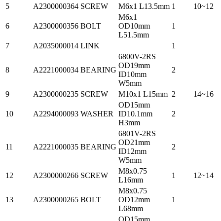
5
A2300000364
SCREW
M6x1 L13.5mm
1
10~12
M6x1
6
A2300000356
BOLT
OD10mm
1
L51.5mm
7
A2035000014
LINK
1
6800V-2RS
OD19mm
8
A2221000034
BEARING
2
ID10mm
W5mm
9
A2300000235
SCREW
M10x1 L15mm
2
14~16
OD15mm
10
A2294000093
WASHER
ID10.1mm
2
H3mm
6801V-2RS
OD21mm
11
A2221000035
BEARING
2
ID12mm
W5mm
M8x0.75
12
A2300000266
SCREW
1
12~14
L16mm
M8x0.75
13
A2300000265
BOLT
OD12mm
1
L68mm
OD15mm