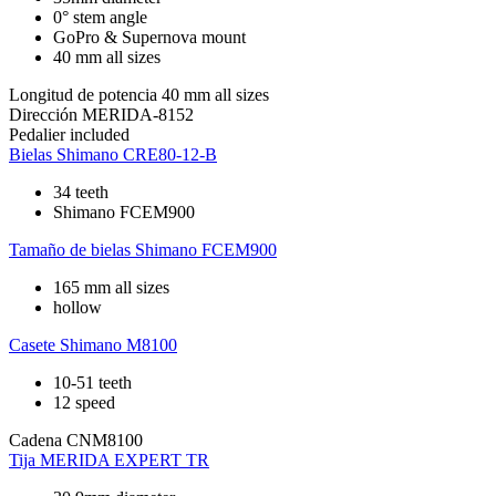
0° stem angle
GoPro & Supernova mount
40 mm all sizes
Longitud de potencia
40 mm all sizes
Dirección
MERIDA-8152
Pedalier
included
Bielas
Shimano CRE80-12-B
34 teeth
Shimano FCEM900
Tamaño de bielas
Shimano FCEM900
165 mm all sizes
hollow
Casete
Shimano M8100
10-51 teeth
12 speed
Cadena
CNM8100
Tija
MERIDA EXPERT TR