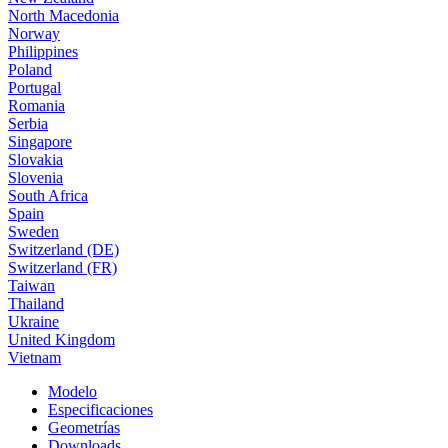
North Macedonia
Norway
Philippines
Poland
Portugal
Romania
Serbia
Singapore
Slovakia
Slovenia
South Africa
Spain
Sweden
Switzerland (DE)
Switzerland (FR)
Taiwan
Thailand
Ukraine
United Kingdom
Vietnam
Modelo
Especificaciones
Geometrías
Downloads