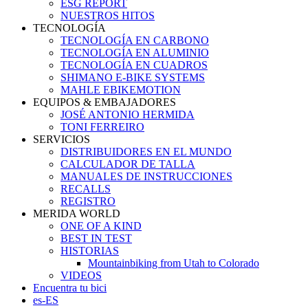
ESG REPORT
NUESTROS HITOS
TECNOLOGÍA
TECNOLOGÍA EN CARBONO
TECNOLOGÍA EN ALUMINIO
TECNOLOGÍA EN CUADROS
SHIMANO E-BIKE SYSTEMS
MAHLE EBIKEMOTION
EQUIPOS & EMBAJADORES
JOSÉ ANTONIO HERMIDA
TONI FERREIRO
SERVICIOS
DISTRIBUIDORES EN EL MUNDO
CALCULADOR DE TALLA
MANUALES DE INSTRUCCIONES
RECALLS
REGISTRO
MERIDA WORLD
ONE OF A KIND
BEST IN TEST
HISTORIAS
Mountainbiking from Utah to Colorado
VIDEOS
Encuentra tu bici
es-ES