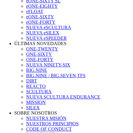
eONE-SIXTY SL
eONE-EIGHTY
eFLOAT
eONE-SIXTY
eONE-FORTY
NUEVA eSCULTURA
NUEVA eSILEX
NUEVA eSPEEDER
ÚLTIMAS NOVEDADES
ONE-TWENTY
ONE-SIXTY
ONE-FORTY
NUEVA NINETY-SIX
BIG.NINE
BIG.NINE / BIG.SEVEN TFS
DIRT
REACTO
SCULTURA
NUEVA SCULTURA ENDURANCE
MISSION
SILEX
SOBRE NOSOTROS
NUESTRA MISIÓN
NUESTROS PRINCIPIOS
CODE OF CONDUCT