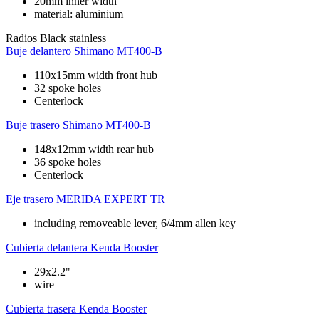
20mm inner width
material: aluminium
Radios
Black stainless
Buje delantero
Shimano MT400-B
110x15mm width front hub
32 spoke holes
Centerlock
Buje trasero
Shimano MT400-B
148x12mm width rear hub
36 spoke holes
Centerlock
Eje trasero
MERIDA EXPERT TR
including removeable lever, 6/4mm allen key
Cubierta delantera
Kenda Booster
29x2.2"
wire
Cubierta trasera
Kenda Booster