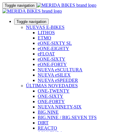
Toggle navigation
Toggle navigation
NUEVAS E-BIKES
LITHOS
ETMO
eONE-SIXTY SL
eONE-EIGHTY
eFLOAT
eONE-SIXTY
eONE-FORTY
NUEVA eSCULTURA
NUEVA eSILEX
NUEVA eSPEEDER
ÚLTIMAS NOVEDADES
ONE-TWENTY
ONE-SIXTY
ONE-FORTY
NUEVA NINETY-SIX
BIG.NINE
BIG.NINE / BIG.SEVEN TFS
DIRT
REACTO