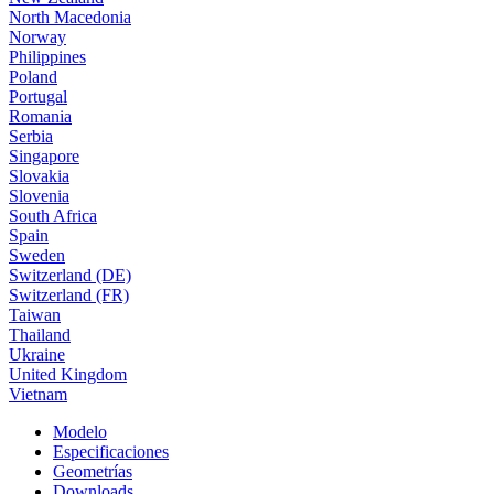
North Macedonia
Norway
Philippines
Poland
Portugal
Romania
Serbia
Singapore
Slovakia
Slovenia
South Africa
Spain
Sweden
Switzerland (DE)
Switzerland (FR)
Taiwan
Thailand
Ukraine
United Kingdom
Vietnam
Modelo
Especificaciones
Geometrías
Downloads