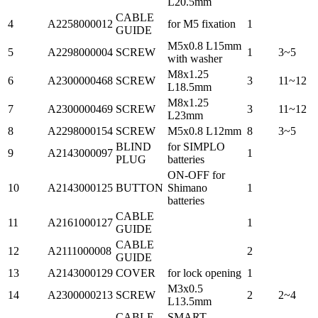
L20.5mm
CABLE
4
A2258000012
for M5 fixation
1
GUIDE
M5x0.8 L15mm
5
A2298000004
SCREW
1
3~5
with washer
M8x1.25
6
A2300000468
SCREW
3
11~12
L18.5mm
M8x1.25
7
A2300000469
SCREW
3
11~12
L23mm
8
A2298000154
SCREW
M5x0.8 L12mm
8
3~5
BLIND
for SIMPLO
9
A2143000097
1
PLUG
batteries
ON-OFF for
10
A2143000125
BUTTON
Shimano
1
batteries
CABLE
11
A2161000127
1
GUIDE
CABLE
12
A2111000008
2
GUIDE
13
A2143000129
COVER
for lock opening
1
M3x0.5
14
A2300000213
SCREW
2
2~4
L13.5mm
CABLE
SMART