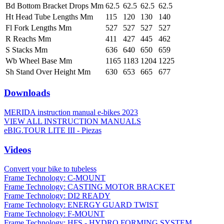
Bd Bottom Bracket Drops Mm
62.5
62.5
62.5
62.5
Ht Head Tube Lengths Mm
115
120
130
140
Fl Fork Lengths Mm
527
527
527
527
R Reachs Mm
411
427
445
462
S Stacks Mm
636
640
650
659
Wb Wheel Base Mm
1165
1183
1204
1225
Sh Stand Over Height Mm
630
653
665
677
Downloads
MERIDA instruction manual e-bikes 2023
VIEW ALL INSTRUCTION MANUALS
eBIG.TOUR LITE III - Piezas
Videos
Convert your bike to tubeless
Frame Technology: C-MOUNT
Frame Technology: CASTING MOTOR BRACKET
Frame Technology: DI2 READY
Frame Technology: ENERGY GUARD TWIST
Frame Technology: F-MOUNT
Frame Technology: HFS - HYDRO FORMING SYSTEM