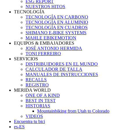
ESG REPORT
NUESTROS HITOS
TECNOLOGÍA
TECNOLOGÍA EN CARBONO
TECNOLOGÍA EN ALUMINIO
TECNOLOGÍA EN CUADROS
SHIMANO E-BIKE SYSTEMS
MAHLE EBIKEMOTION
EQUIPOS & EMBAJADORES
JOSÉ ANTONIO HERMIDA
TONI FERREIRO
SERVICIOS
DISTRIBUIDORES EN EL MUNDO
CALCULADOR DE TALLA
MANUALES DE INSTRUCCIONES
RECALLS
REGISTRO
MERIDA WORLD
ONE OF A KIND
BEST IN TEST
HISTORIAS
Mountainbiking from Utah to Colorado
VIDEOS
Encuentra tu bici
es-ES