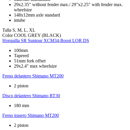
29x2.35" without fender max./ 29"x2.25" with fender max.
wheelsize
148x12mm axle standard
intube
Talla
S, M, L, XL
Color
COOL GREY (BLACK)
Horquilla
SR Suntour XCM34-Boost LOR DS
100mm
Tapered
51mm fork offset
29x2.4" max wheelsize
Freno delantero
Shimano MT200
2 piston
Disco delantero
Shimano RT30
180 mm
Freno trasero
Shimano MT200
2 piston