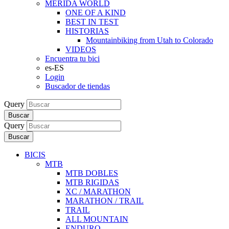
MERIDA WORLD
ONE OF A KIND
BEST IN TEST
HISTORIAS
Mountainbiking from Utah to Colorado
VIDEOS
Encuentra tu bici
es-ES
Login
Buscador de tiendas
Query
Buscar
Query
Buscar
BICIS
MTB
MTB DOBLES
MTB RIGIDAS
XC / MARATHON
MARATHON / TRAIL
TRAIL
ALL MOUNTAIN
ENDURO