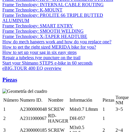
Frame Technology: INTERNAL CABLE ROUTING
Frame Technology: K-MOUNT
Frame Technology: PROLITE 66 TRIPLE BUTTED
ALUMINUM
Frame Technology: SMART ENTRY
Frame Technology: SMOOTH WELDING
Frame Technology: X-TAPER HEADTUBE
How do mech hangers work and how do you replace one?
How to get the right sized MERIDA bike for you?
How to set up your sag in six easy steps
Repair a tubeless tyre puncture on the trail
Start your Shimano STEPS e-bike in 60 seconds
eBIG.TOUR 400 EQ overview
Piezas
Torque
Número
Numero ID.
Nombre
Información
Piezas
NM
1
A2300000048
SCREW
M4x0.7 L8mm
1
3~5
RD-
2
A2311000067
DH-057
1
HANGER
M3x0.5
3
A2300000185
SCREW
2
2~4