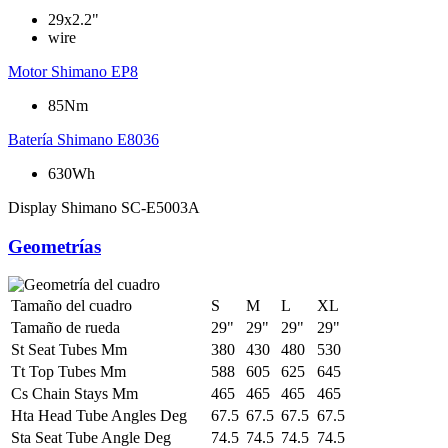
29x2.2"
wire
Motor
Shimano EP8
85Nm
Batería
Shimano E8036
630Wh
Display
Shimano SC-E5003A
Geometrías
Tamaño del cuadro
S
M
L
XL
Tamaño de rueda
29"
29"
29"
29"
St Seat Tubes Mm
380
430
480
530
Tt Top Tubes Mm
588
605
625
645
Cs Chain Stays Mm
465
465
465
465
Hta Head Tube Angles Deg
67.5
67.5
67.5
67.5
Sta Seat Tube Angle Deg
74.5
74.5
74.5
74.5