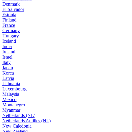
Denmark
El Salvador
Estonia
Finland
France
Germany
Hungary
Iceland
India
Ireland
Israel
Italy
Japan
Korea
Latvia
Lithuania
Luxembourg
Malaysia
Mexico
Montenegro
Myanmar
Netherlands (NL)
Netherlands Antilles (NL)
New Caledonia
New Zealand