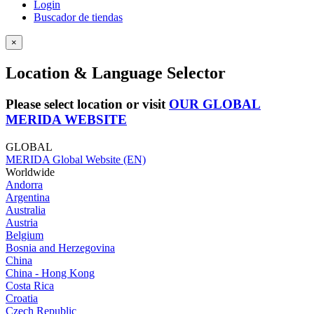
Login
Buscador de tiendas
×
Location & Language Selector
Please select location or visit
OUR GLOBAL
MERIDA WEBSITE
GLOBAL
MERIDA Global Website (EN)
Worldwide
Andorra
Argentina
Australia
Austria
Belgium
Bosnia and Herzegovina
China
China - Hong Kong
Costa Rica
Croatia
Czech Republic