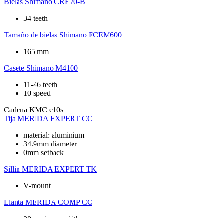
Bielas
Shimano CRE70-B
34 teeth
Tamaño de bielas
Shimano FCEM600
165 mm
Casete
Shimano M4100
11-46 teeth
10 speed
Cadena
KMC e10s
Tija
MERIDA EXPERT CC
material: aluminium
34.9mm diameter
0mm setback
Sillin
MERIDA EXPERT TK
V-mount
Llanta
MERIDA COMP CC