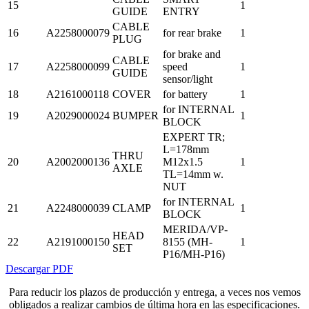
15
1
GUIDE
ENTRY
CABLE
16
A2258000079
for rear brake
1
PLUG
for brake and
CABLE
17
A2258000099
speed
1
GUIDE
sensor/light
18
A2161000118
COVER
for battery
1
for INTERNAL
19
A2029000024
BUMPER
1
BLOCK
EXPERT TR;
L=178mm
THRU
20
A2002000136
M12x1.5
1
AXLE
TL=14mm w.
NUT
for INTERNAL
21
A2248000039
CLAMP
1
BLOCK
MERIDA/VP-
HEAD
22
A2191000150
8155 (MH-
1
SET
P16/MH-P16)
Descargar PDF
Para reducir los plazos de producción y entrega, a veces nos vemos
obligados a realizar cambios de última hora en las especificaciones.