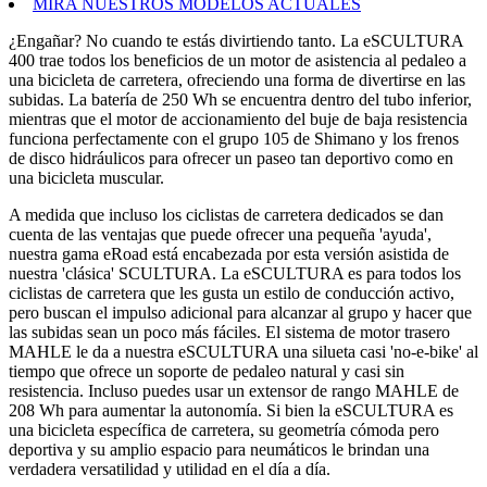
MIRA NUESTROS MODELOS ACTUALES
¿Engañar? No cuando te estás divirtiendo tanto. La eSCULTURA
400 trae todos los beneficios de un motor de asistencia al pedaleo a
una bicicleta de carretera, ofreciendo una forma de divertirse en las
subidas. La batería de 250 Wh se encuentra dentro del tubo inferior,
mientras que el motor de accionamiento del buje de baja resistencia
funciona perfectamente con el grupo 105 de Shimano y los frenos
de disco hidráulicos para ofrecer un paseo tan deportivo como en
una bicicleta muscular.
A medida que incluso los ciclistas de carretera dedicados se dan
cuenta de las ventajas que puede ofrecer una pequeña 'ayuda',
nuestra gama eRoad está encabezada por esta versión asistida de
nuestra 'clásica' SCULTURA. La eSCULTURA es para todos los
ciclistas de carretera que les gusta un estilo de conducción activo,
pero buscan el impulso adicional para alcanzar al grupo y hacer que
las subidas sean un poco más fáciles. El sistema de motor trasero
MAHLE le da a nuestra eSCULTURA una silueta casi 'no-e-bike' al
tiempo que ofrece un soporte de pedaleo natural y casi sin
resistencia. Incluso puedes usar un extensor de rango MAHLE de
208 Wh para aumentar la autonomía. Si bien la eSCULTURA es
una bicicleta específica de carretera, su geometría cómoda pero
deportiva y su amplio espacio para neumáticos le brindan una
verdadera versatilidad y utilidad en el día a día.