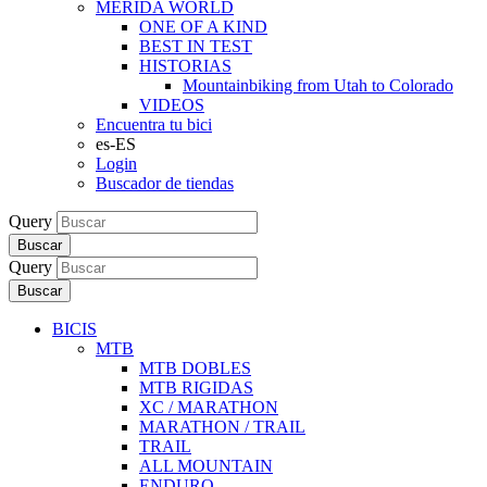
MERIDA WORLD
ONE OF A KIND
BEST IN TEST
HISTORIAS
Mountainbiking from Utah to Colorado
VIDEOS
Encuentra tu bici
es-ES
Login
Buscador de tiendas
Query
Buscar
Query
Buscar
BICIS
MTB
MTB DOBLES
MTB RIGIDAS
XC / MARATHON
MARATHON / TRAIL
TRAIL
ALL MOUNTAIN
ENDURO