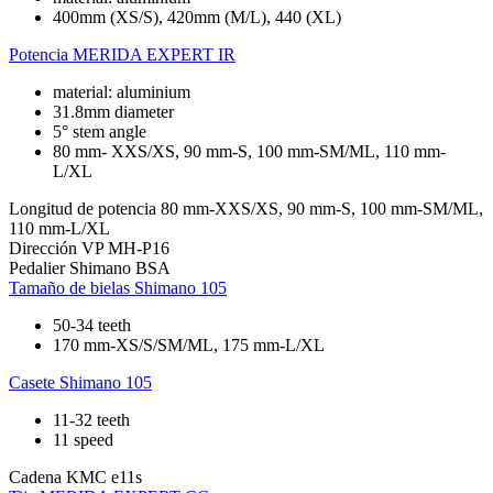
400mm (XS/S), 420mm (M/L), 440 (XL)
Potencia
MERIDA EXPERT IR
material: aluminium
31.8mm diameter
5° stem angle
80 mm- XXS/XS, 90 mm-S, 100 mm-SM/ML, 110 mm-
L/XL
Longitud de potencia
80 mm-XXS/XS, 90 mm-S, 100 mm-SM/ML,
110 mm-L/XL
Dirección
VP MH-P16
Pedalier
Shimano BSA
Tamaño de bielas
Shimano 105
50-34 teeth
170 mm-XS/S/SM/ML, 175 mm-L/XL
Casete
Shimano 105
11-32 teeth
11 speed
Cadena
KMC e11s