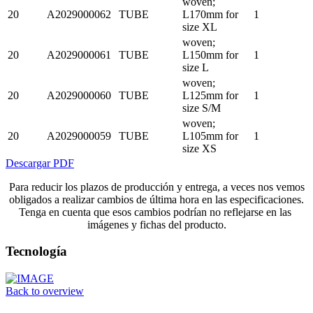
woven;
20
A2029000062
TUBE
L170mm for
1
size XL
woven;
20
A2029000061
TUBE
L150mm for
1
size L
woven;
20
A2029000060
TUBE
L125mm for
1
size S/M
woven;
20
A2029000059
TUBE
L105mm for
1
size XS
Descargar PDF
Para reducir los plazos de producción y entrega, a veces nos vemos
obligados a realizar cambios de última hora en las especificaciones.
Tenga en cuenta que esos cambios podrían no reflejarse en las
imágenes y fichas del producto.
Tecnología
Back to overview