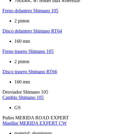
700x40C w/ fender max wheelsize
Freno delantero
Shimano 105
2 piston
Disco delantero
Shimano RT64
160 mm
Freno trasero
Shimano 105
2 piston
Disco trasero
Shimano RT66
160 mm
Desviador
Shimano 105
Cambio
Shimano 105
GS
Puños
MERIDA ROAD EXPERT
Manillar
MERIDA EXPERT CW
material: aluminium