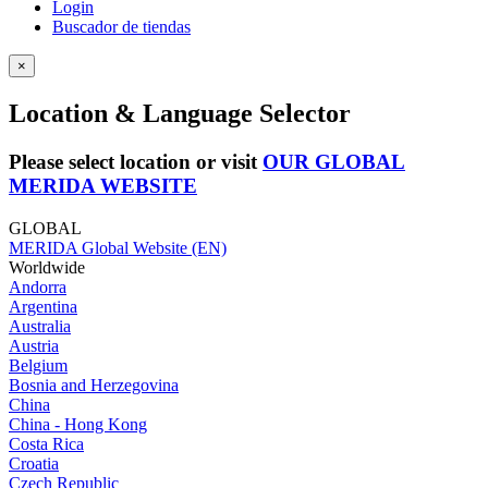
Login
Buscador de tiendas
×
Location & Language Selector
Please select location or visit
OUR GLOBAL
MERIDA WEBSITE
GLOBAL
MERIDA Global Website (EN)
Worldwide
Andorra
Argentina
Australia
Austria
Belgium
Bosnia and Herzegovina
China
China - Hong Kong
Costa Rica
Croatia
Czech Republic