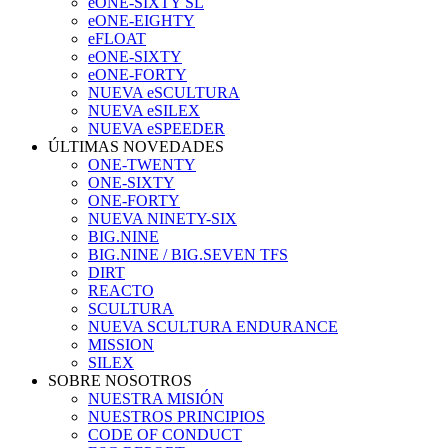
eONE-SIXTY SL
eONE-EIGHTY
eFLOAT
eONE-SIXTY
eONE-FORTY
NUEVA eSCULTURA
NUEVA eSILEX
NUEVA eSPEEDER
ÚLTIMAS NOVEDADES
ONE-TWENTY
ONE-SIXTY
ONE-FORTY
NUEVA NINETY-SIX
BIG.NINE
BIG.NINE / BIG.SEVEN TFS
DIRT
REACTO
SCULTURA
NUEVA SCULTURA ENDURANCE
MISSION
SILEX
SOBRE NOSOTROS
NUESTRA MISIÓN
NUESTROS PRINCIPIOS
CODE OF CONDUCT