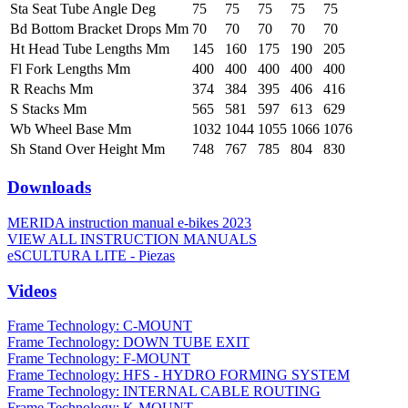
Sta Seat Tube Angle Deg
75
75
75
75
75
Bd Bottom Bracket Drops Mm
70
70
70
70
70
Ht Head Tube Lengths Mm
145
160
175
190
205
Fl Fork Lengths Mm
400
400
400
400
400
R Reachs Mm
374
384
395
406
416
S Stacks Mm
565
581
597
613
629
Wb Wheel Base Mm
1032
1044
1055
1066
1076
Sh Stand Over Height Mm
748
767
785
804
830
Downloads
MERIDA instruction manual e-bikes 2023
VIEW ALL INSTRUCTION MANUALS
eSCULTURA LITE - Piezas
Videos
Frame Technology: C-MOUNT
Frame Technology: DOWN TUBE EXIT
Frame Technology: F-MOUNT
Frame Technology: HFS - HYDRO FORMING SYSTEM
Frame Technology: INTERNAL CABLE ROUTING
Frame Technology: K-MOUNT