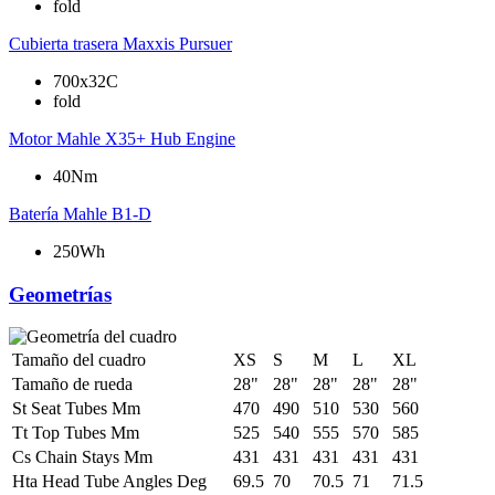
fold
Cubierta trasera
Maxxis Pursuer
700x32C
fold
Motor
Mahle X35+ Hub Engine
40Nm
Batería
Mahle B1-D
250Wh
Geometrías
Tamaño del cuadro
XS
S
M
L
XL
Tamaño de rueda
28"
28"
28"
28"
28"
St Seat Tubes Mm
470
490
510
530
560
Tt Top Tubes Mm
525
540
555
570
585
Cs Chain Stays Mm
431
431
431
431
431
Hta Head Tube Angles Deg
69.5
70
70.5
71
71.5