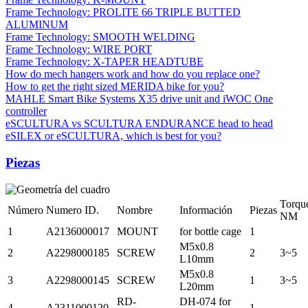
Frame Technology: PROLITE 66 TRIPLE BUTTED
ALUMINUM
Frame Technology: SMOOTH WELDING
Frame Technology: WIRE PORT
Frame Technology: X-TAPER HEADTUBE
How do mech hangers work and how do you replace one?
How to get the right sized MERIDA bike for you?
MAHLE Smart Bike Systems X35 drive unit and iWOC One
controller
eSCULTURA vs SCULTURA ENDURANCE head to head
eSILEX or eSCULTURA, which is best for you?
Piezas
Torqu
Número
Numero ID.
Nombre
Información
Piezas
NM
1
A2136000017
MOUNT
for bottle cage
1
M5x0.8
2
A2298000185
SCREW
2
3~5
L10mm
M5x0.8
3
A2298000145
SCREW
1
3~5
L20mm
RD-
DH-074 for
4
A2311000120
1