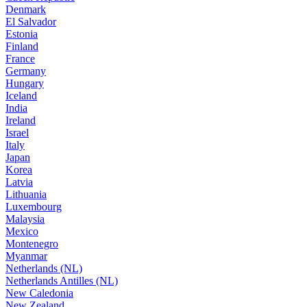
Denmark
El Salvador
Estonia
Finland
France
Germany
Hungary
Iceland
India
Ireland
Israel
Italy
Japan
Korea
Latvia
Lithuania
Luxembourg
Malaysia
Mexico
Montenegro
Myanmar
Netherlands (NL)
Netherlands Antilles (NL)
New Caledonia
New Zealand