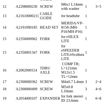
M6x1 L14mm
12
A2298000230
SCREW
1
3~5
with washer
CABLE
13
A21610000211
for headtube
1
GUIDE
MERIDA/VP-
14
A2191000185
HEAD SET
8158 (MH-
1
P16/MH-P16)
for eSILEX
15
A2350000962
FORK
1
LITE
for
eSPEEDER
15
A2350001347
FORK
1
LITE/eScultura
LITE
COMP TR;
THRU
L=121mm
16
A2002000114
1
AXLE
M12x1.5
TL=12mm
17
A2300000362
SCREW
M4x0.7 L4mm
3
2~4
M5x0.8
18
A2300000499
SCREW
3
4~6
L10mm
for fork steerer
19
A2054000107
EXPANDER
1
6~8
ID 23.6mm