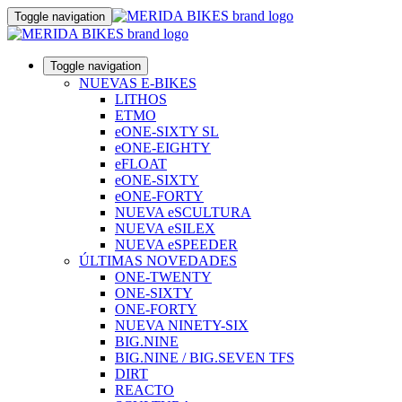
Toggle navigation
Toggle navigation
NUEVAS E-BIKES
LITHOS
ETMO
eONE-SIXTY SL
eONE-EIGHTY
eFLOAT
eONE-SIXTY
eONE-FORTY
NUEVA eSCULTURA
NUEVA eSILEX
NUEVA eSPEEDER
ÚLTIMAS NOVEDADES
ONE-TWENTY
ONE-SIXTY
ONE-FORTY
NUEVA NINETY-SIX
BIG.NINE
BIG.NINE / BIG.SEVEN TFS
DIRT
REACTO