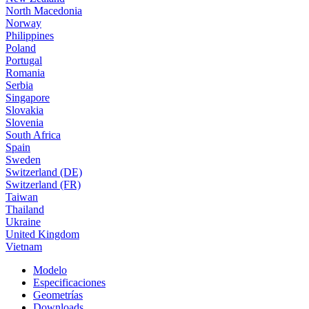
North Macedonia
Norway
Philippines
Poland
Portugal
Romania
Serbia
Singapore
Slovakia
Slovenia
South Africa
Spain
Sweden
Switzerland (DE)
Switzerland (FR)
Taiwan
Thailand
Ukraine
United Kingdom
Vietnam
Modelo
Especificaciones
Geometrías
Downloads