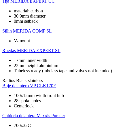
Tija
MERIDA EXPERT CC
material: carbon
30.9mm diameter
0mm setback
Sillin
MERIDA COMP SL
V-mount
Ruedas
MERIDA EXPERT SL
17mm inner width
22mm height aluminium
Tubeless ready (tubeless tape and valves not included)
Radios
Black stainless
Buje delantero
VP CLK170F
100x12mm width front hub
28 spoke holes
Centerlock
Cubierta delantera
Maxxis Pursuer
700x32C