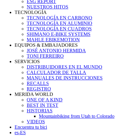
ESG REPORT
NUESTROS HITOS
TECNOLOGÍA
TECNOLOGÍA EN CARBONO
TECNOLOGÍA EN ALUMINIO
TECNOLOGÍA EN CUADROS
SHIMANO E-BIKE SYSTEMS
MAHLE EBIKEMOTION
EQUIPOS & EMBAJADORES
JOSÉ ANTONIO HERMIDA
TONI FERREIRO
SERVICIOS
DISTRIBUIDORES EN EL MUNDO
CALCULADOR DE TALLA
MANUALES DE INSTRUCCIONES
RECALLS
REGISTRO
MERIDA WORLD
ONE OF A KIND
BEST IN TEST
HISTORIAS
Mountainbiking from Utah to Colorado
VIDEOS
Encuentra tu bici
es-ES