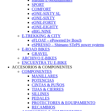
Hardtail E-Mountainbikes
SPORT
COMFORT
eONE-SIXTY SL
eONE-SIXTY
eONE-FORTY
eONE-EIGHTY
eBIG.NINE
E-TREKKING & CITY
eFLOAT – ePowered by Bosch
eSPRESSO – Shimano STePS power systems
E-ROAD BIKES
GRAVEL
ARCHIVO E-BIKES
ENCUENTRA TU E-BIKE
ACCESORIOS & COMPONENTES
COMPONENTES
MANILLARES
POTENCIAS
CINTAS & PUÑOS
TIJAS & CIERRES
SILLINES
PEDALES
PROTECTORES & EQUIPAMIENTO
RECAMBIOS