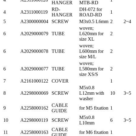
HANGER
MTB-RD
RD-
DH-072 for
4
A2311000119
1
HANGER
ROAD-RD
5
A2300000004
SCREW
M3x0.5 L6mm
2
2~4
woven;
6
A2029000079
TUBE
L620mm for
2
size XL
woven;
6
A2029000078
TUBE
L600mm for
2
size M/L
woven;
6
A2029000077
TUBE
L580mm for
2
size XS/S
7
A2161000122
COVER
1
M5x0.8
8
A2298000069
SCREW
L12mm with
10
3~5
washer
CABLE
9
A2258000162
for M5 fixation
1
GUIDE
M5x0.8
10
A2298000119
SCREW
6
3~5
L10mm
CABLE
11
A2258000163
for M6 fixation
1
GUIDE