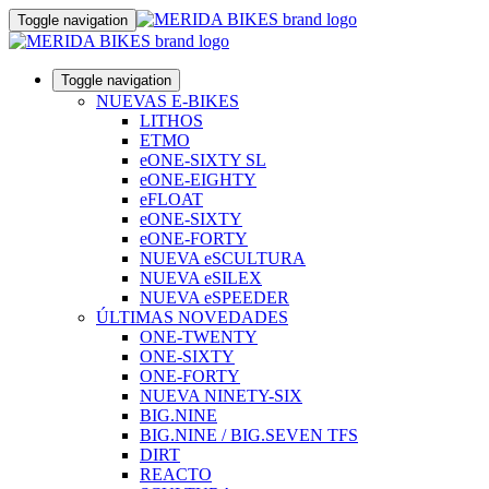
Toggle navigation
Toggle navigation
NUEVAS E-BIKES
LITHOS
ETMO
eONE-SIXTY SL
eONE-EIGHTY
eFLOAT
eONE-SIXTY
eONE-FORTY
NUEVA eSCULTURA
NUEVA eSILEX
NUEVA eSPEEDER
ÚLTIMAS NOVEDADES
ONE-TWENTY
ONE-SIXTY
ONE-FORTY
NUEVA NINETY-SIX
BIG.NINE
BIG.NINE / BIG.SEVEN TFS
DIRT
REACTO