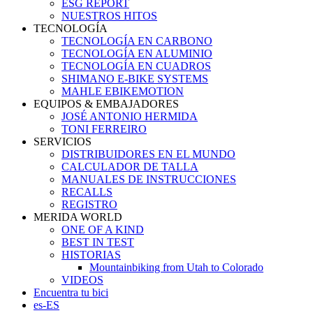
ESG REPORT
NUESTROS HITOS
TECNOLOGÍA
TECNOLOGÍA EN CARBONO
TECNOLOGÍA EN ALUMINIO
TECNOLOGÍA EN CUADROS
SHIMANO E-BIKE SYSTEMS
MAHLE EBIKEMOTION
EQUIPOS & EMBAJADORES
JOSÉ ANTONIO HERMIDA
TONI FERREIRO
SERVICIOS
DISTRIBUIDORES EN EL MUNDO
CALCULADOR DE TALLA
MANUALES DE INSTRUCCIONES
RECALLS
REGISTRO
MERIDA WORLD
ONE OF A KIND
BEST IN TEST
HISTORIAS
Mountainbiking from Utah to Colorado
VIDEOS
Encuentra tu bici
es-ES