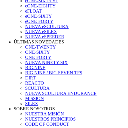
eONE-SIXTY SL
eONE-EIGHTY
eFLOAT
eONE-SIXTY
eONE-FORTY
NUEVA eSCULTURA
NUEVA eSILEX
NUEVA eSPEEDER
ÚLTIMAS NOVEDADES
ONE-TWENTY
ONE-SIXTY
ONE-FORTY
NUEVA NINETY-SIX
BIG.NINE
BIG.NINE / BIG.SEVEN TFS
DIRT
REACTO
SCULTURA
NUEVA SCULTURA ENDURANCE
MISSION
SILEX
SOBRE NOSOTROS
NUESTRA MISIÓN
NUESTROS PRINCIPIOS
CODE OF CONDUCT