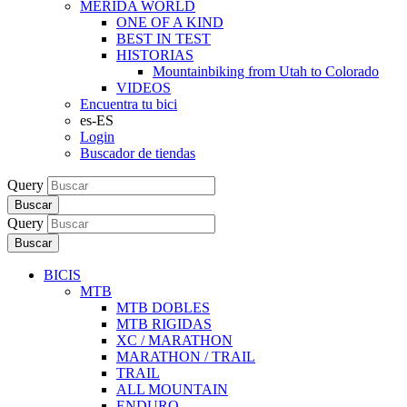
MERIDA WORLD
ONE OF A KIND
BEST IN TEST
HISTORIAS
Mountainbiking from Utah to Colorado
VIDEOS
Encuentra tu bici
es-ES
Login
Buscador de tiendas
Query
Buscar
Query
Buscar
BICIS
MTB
MTB DOBLES
MTB RIGIDAS
XC / MARATHON
MARATHON / TRAIL
TRAIL
ALL MOUNTAIN
ENDURO