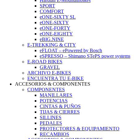
Hardtail E-Mountainbikes
SPORT
COMFORT
eONE-SIXTY SL
eONE-SIXTY
eONE-FORTY
eONE-EIGHTY
eBIG.NINE
E-TREKKING & CITY
eFLOAT – ePowered by Bosch
eSPRESSO – Shimano STePS power systems
E-ROAD BIKES
GRAVEL
ARCHIVO E-BIKES
ENCUENTRA TU E-BIKE
ACCESORIOS & COMPONENTES
COMPONENTES
MANILLARES
POTENCIAS
CINTAS & PUÑOS
TIJAS & CIERRES
SILLINES
PEDALES
PROTECTORES & EQUIPAMIENTO
RECAMBIOS