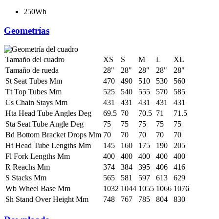
250Wh
Geometrías
Tamaño del cuadro
XS
S
M
L
XL
Tamaño de rueda
28"
28"
28"
28"
28"
St Seat Tubes Mm
470
490
510
530
560
Tt Top Tubes Mm
525
540
555
570
585
Cs Chain Stays Mm
431
431
431
431
431
Hta Head Tube Angles Deg
69.5
70
70.5
71
71.5
Sta Seat Tube Angle Deg
75
75
75
75
75
Bd Bottom Bracket Drops Mm
70
70
70
70
70
Ht Head Tube Lengths Mm
145
160
175
190
205
Fl Fork Lengths Mm
400
400
400
400
400
R Reachs Mm
374
384
395
406
416
S Stacks Mm
565
581
597
613
629
Wb Wheel Base Mm
1032
1044
1055
1066
1076
Sh Stand Over Height Mm
748
767
785
804
830