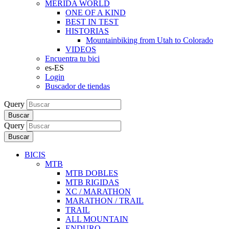
MERIDA WORLD
ONE OF A KIND
BEST IN TEST
HISTORIAS
Mountainbiking from Utah to Colorado
VIDEOS
Encuentra tu bici
es-ES
Login
Buscador de tiendas
Query
Buscar
Query
Buscar
BICIS
MTB
MTB DOBLES
MTB RIGIDAS
XC / MARATHON
MARATHON / TRAIL
TRAIL
ALL MOUNTAIN
ENDURO