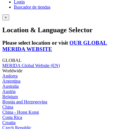
Login
Buscador de tiendas
×
Location & Language Selector
Please select location or visit
OUR GLOBAL
MERIDA WEBSITE
GLOBAL
MERIDA Global Website (EN)
Worldwide
Andorra
Argentina
Australia
Austria
Belgium
Bosnia and Herzegovina
China
China - Hong Kong
Costa Rica
Croatia
Czech Republic