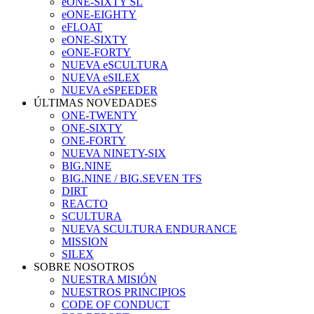
eONE-SIXTY SL
eONE-EIGHTY
eFLOAT
eONE-SIXTY
eONE-FORTY
NUEVA eSCULTURA
NUEVA eSILEX
NUEVA eSPEEDER
ÚLTIMAS NOVEDADES
ONE-TWENTY
ONE-SIXTY
ONE-FORTY
NUEVA NINETY-SIX
BIG.NINE
BIG.NINE / BIG.SEVEN TFS
DIRT
REACTO
SCULTURA
NUEVA SCULTURA ENDURANCE
MISSION
SILEX
SOBRE NOSOTROS
NUESTRA MISIÓN
NUESTROS PRINCIPIOS
CODE OF CONDUCT