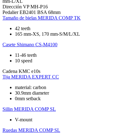
mm-L/XL
Dirección
VP MH-P16
Pedalier
EB2401 BSA 68mm
Tamaño de bielas
MERIDA COMP TK
42 teeth
165 mm-XS, 170 mm-S/M/L/XL
Casete
Shimano CS-M4100
11-46 teeth
10 speed
Cadena
KMC e10s
Tija
MERIDA EXPERT CC
material: carbon
30.9mm diameter
0mm setback
Sillin
MERIDA COMP SL
V-mount
Ruedas
MERIDA COMP SL