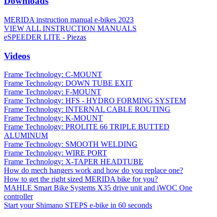
Downloads
MERIDA instruction manual e-bikes 2023
VIEW ALL INSTRUCTION MANUALS
eSPEEDER LITE - Piezas
Videos
Frame Technology: C-MOUNT
Frame Technology: DOWN TUBE EXIT
Frame Technology: F-MOUNT
Frame Technology: HFS - HYDRO FORMING SYSTEM
Frame Technology: INTERNAL CABLE ROUTING
Frame Technology: K-MOUNT
Frame Technology: PROLITE 66 TRIPLE BUTTED
ALUMINUM
Frame Technology: SMOOTH WELDING
Frame Technology: WIRE PORT
Frame Technology: X-TAPER HEADTUBE
How do mech hangers work and how do you replace one?
How to get the right sized MERIDA bike for you?
MAHLE Smart Bike Systems X35 drive unit and iWOC One
controller
Start your Shimano STEPS e-bike in 60 seconds