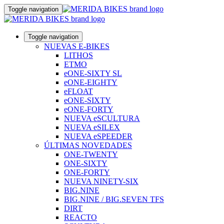
Toggle navigation
Toggle navigation
NUEVAS E-BIKES
LITHOS
ETMO
eONE-SIXTY SL
eONE-EIGHTY
eFLOAT
eONE-SIXTY
eONE-FORTY
NUEVA eSCULTURA
NUEVA eSILEX
NUEVA eSPEEDER
ÚLTIMAS NOVEDADES
ONE-TWENTY
ONE-SIXTY
ONE-FORTY
NUEVA NINETY-SIX
BIG.NINE
BIG.NINE / BIG.SEVEN TFS
DIRT
REACTO