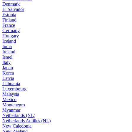
Denmark
El Salvador
Estonia
Finland
France
Germany
Hungary
Iceland
India
Ireland
Israel
Italy
Japan
Korea
Latvia
Lithuania
Luxembourg
Malaysia
Mexico
Montenegro
Myanmar
Netherlands (NL)
Netherlands Antilles (NL)
New Caledonia
New Zealand