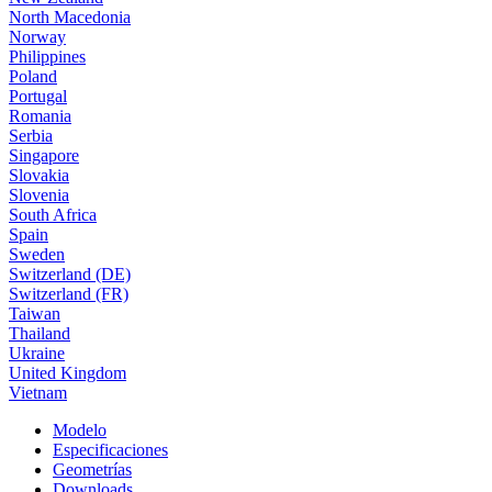
North Macedonia
Norway
Philippines
Poland
Portugal
Romania
Serbia
Singapore
Slovakia
Slovenia
South Africa
Spain
Sweden
Switzerland (DE)
Switzerland (FR)
Taiwan
Thailand
Ukraine
United Kingdom
Vietnam
Modelo
Especificaciones
Geometrías
Downloads