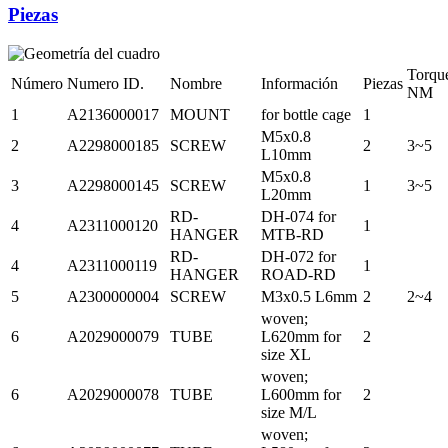
Piezas
Torqu
Número
Numero ID.
Nombre
Información
Piezas
NM
1
A2136000017
MOUNT
for bottle cage
1
M5x0.8
2
A2298000185
SCREW
2
3~5
L10mm
M5x0.8
3
A2298000145
SCREW
1
3~5
L20mm
RD-
DH-074 for
4
A2311000120
1
HANGER
MTB-RD
RD-
DH-072 for
4
A2311000119
1
HANGER
ROAD-RD
5
A2300000004
SCREW
M3x0.5 L6mm
2
2~4
woven;
6
A2029000079
TUBE
L620mm for
2
size XL
woven;
6
A2029000078
TUBE
L600mm for
2
size M/L
woven;