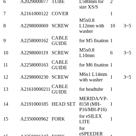
6
A2029000077
TUBE
L580mm for
2
size XS/S
7
A2161000122
COVER
1
M5x0.8
8
A2298000069
SCREW
L12mm with
10
3~5
washer
CABLE
9
A2258000162
for M5 fixation
1
GUIDE
M5x0.8
10
A2298000119
SCREW
6
3~5
L10mm
CABLE
11
A2258000163
for M6 fixation
1
GUIDE
M6x1 L14mm
12
A2298000230
SCREW
1
3~5
with washer
CABLE
13
A21610000211
for headtube
1
GUIDE
MERIDA/VP-
14
A2191000185
HEAD SET
8158 (MH-
1
P16/MH-P16)
for eSILEX
15
A2350000962
FORK
1
LITE
for
eSPEEDER