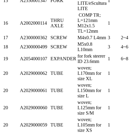
15
A2350001347
FORK
1
LITE/eScultura
LITE
COMP TR;
THRU
L=121mm
16
A2002000114
1
AXLE
M12x1.5
TL=12mm
17
A2300000362
SCREW
M4x0.7 L4mm
3
2~4
M5x0.8
18
A2300000499
SCREW
3
4~6
L10mm
for fork steerer
19
A2054000107
EXPANDER
1
6~8
ID 23.6mm
woven;
20
A2029000062
TUBE
L170mm for
1
size XL
woven;
20
A2029000061
TUBE
L150mm for
1
size L
woven;
20
A2029000060
TUBE
L125mm for
1
size S/M
woven;
20
A2029000059
TUBE
L105mm for
1
size XS