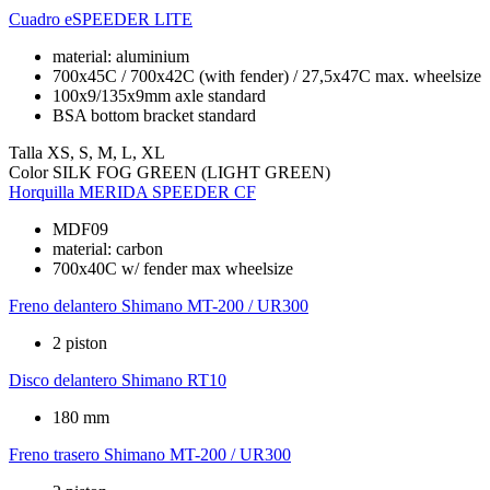
Cuadro
eSPEEDER LITE
material: aluminium
700x45C / 700x42C (with fender) / 27,5x47C max. wheelsize
100x9/135x9mm axle standard
BSA bottom bracket standard
Talla
XS, S, M, L, XL
Color
SILK FOG GREEN (LIGHT GREEN)
Horquilla
MERIDA SPEEDER CF
MDF09
material: carbon
700x40C w/ fender max wheelsize
Freno delantero
Shimano MT-200 / UR300
2 piston
Disco delantero
Shimano RT10
180 mm
Freno trasero
Shimano MT-200 / UR300