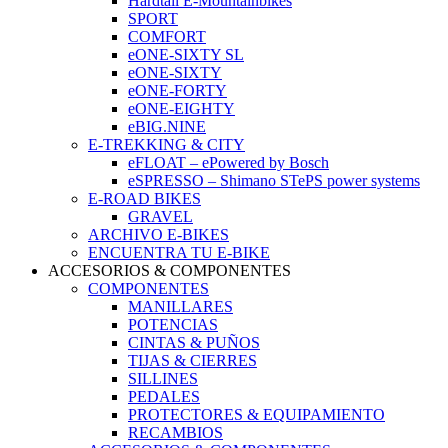
Hardtail E-Mountainbikes
SPORT
COMFORT
eONE-SIXTY SL
eONE-SIXTY
eONE-FORTY
eONE-EIGHTY
eBIG.NINE
E-TREKKING & CITY
eFLOAT – ePowered by Bosch
eSPRESSO – Shimano STePS power systems
E-ROAD BIKES
GRAVEL
ARCHIVO E-BIKES
ENCUENTRA TU E-BIKE
ACCESORIOS & COMPONENTES
COMPONENTES
MANILLARES
POTENCIAS
CINTAS & PUÑOS
TIJAS & CIERRES
SILLINES
PEDALES
PROTECTORES & EQUIPAMIENTO
RECAMBIOS