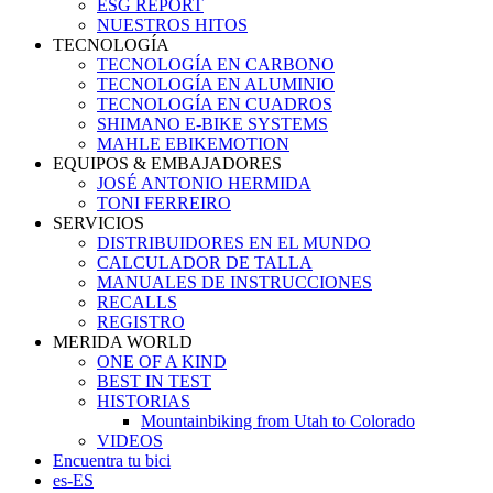
ESG REPORT
NUESTROS HITOS
TECNOLOGÍA
TECNOLOGÍA EN CARBONO
TECNOLOGÍA EN ALUMINIO
TECNOLOGÍA EN CUADROS
SHIMANO E-BIKE SYSTEMS
MAHLE EBIKEMOTION
EQUIPOS & EMBAJADORES
JOSÉ ANTONIO HERMIDA
TONI FERREIRO
SERVICIOS
DISTRIBUIDORES EN EL MUNDO
CALCULADOR DE TALLA
MANUALES DE INSTRUCCIONES
RECALLS
REGISTRO
MERIDA WORLD
ONE OF A KIND
BEST IN TEST
HISTORIAS
Mountainbiking from Utah to Colorado
VIDEOS
Encuentra tu bici
es-ES