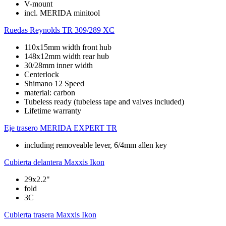
V-mount
incl. MERIDA minitool
Ruedas
Reynolds TR 309/289 XC
110x15mm width front hub
148x12mm width rear hub
30/28mm inner width
Centerlock
Shimano 12 Speed
material: carbon
Tubeless ready (tubeless tape and valves included)
Lifetime warranty
Eje trasero
MERIDA EXPERT TR
including removeable lever, 6/4mm allen key
Cubierta delantera
Maxxis Ikon
29x2.2"
fold
3C
Cubierta trasera
Maxxis Ikon