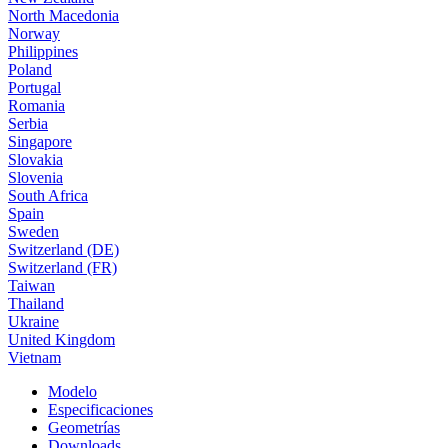
North Macedonia
Norway
Philippines
Poland
Portugal
Romania
Serbia
Singapore
Slovakia
Slovenia
South Africa
Spain
Sweden
Switzerland (DE)
Switzerland (FR)
Taiwan
Thailand
Ukraine
United Kingdom
Vietnam
Modelo
Especificaciones
Geometrías
Downloads