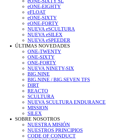
eONE-SIXTY SL
eONE-EIGHTY
eFLOAT
eONE-SIXTY
eONE-FORTY
NUEVA eSCULTURA
NUEVA eSILEX
NUEVA eSPEEDER
ÚLTIMAS NOVEDADES
ONE-TWENTY
ONE-SIXTY
ONE-FORTY
NUEVA NINETY-SIX
BIG.NINE
BIG.NINE / BIG.SEVEN TFS
DIRT
REACTO
SCULTURA
NUEVA SCULTURA ENDURANCE
MISSION
SILEX
SOBRE NOSOTROS
NUESTRA MISIÓN
NUESTROS PRINCIPIOS
CODE OF CONDUCT