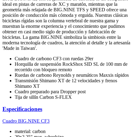
ideal en pistas de carreras de XC y maratón, mientras que la
geometría más relajada de BIG.NINE TFS y SPEED ofrece una
posición de conducción más cómoda y erguida. Nuestras clásicas
bicicletas rígidas son la columna vertebral de nuestra gama y
muestran la enorme experiencia y el conocimiento que pudimos
obtener en casi medio siglo de producción y fabricación de
bicicletas. La gama BIG.NINE simboliza la simbiosis entre la
moderna tecnología de cuadros, la atención al detalle y la artesanía
'Made in Taiwan'.
Cuadro de carbono CF3 con ruedas 29er
Horquilla de suspensión RockShox SID SL de 100 mm de
recorrido con bloqueo remoto
Ruedas de carbono Reynolds y neumáticos Maxxis rápidos
Transmisión Shimano XT de 12 velocidades y frenos
Shimano XT
Cuadro preparado para Dropper post
Tija de sillín Carbon S-FLEX
Especificaciones
Cuadro
BIG.NINE CF3
material: carbon
29x2.25" max. wheelsize