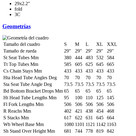
29x2.2"
fold
3C
Geometrías
Tamaño del cuadro
S
M
L
XL
XXL
Tamaño de rueda
29"
29"
29"
29"
29"
St Seat Tubes Mm
380
444
483
532
584
Tt Top Tubes Mm
585
605
625
645
665
Cs Chain Stays Mm
433
433
433
433
433
Hta Head Tube Angles Deg
70
70
70
70
70
Sta Seat Tube Angle Deg
73.5
73.5
73.5
73.5
73.5
Bd Bottom Bracket Drops Mm
65
65
65
65
65
Ht Head Tube Lengths Mm
95
100
110
125
145
Fl Fork Lengths Mm
506
506
506
506
506
R Reachs Mm
402
421
438
454
468
S Stacks Mm
617
622
631
645
664
Wb Wheel Base Mm
1080
1101
1121
1142
1163
Sh Stand Over Height Mm
681
744
778
819
842