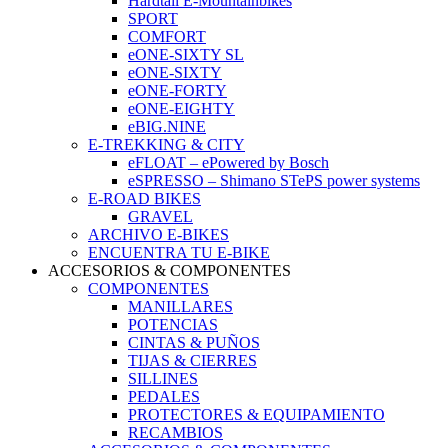
Hardtail E-Mountainbikes
SPORT
COMFORT
eONE-SIXTY SL
eONE-SIXTY
eONE-FORTY
eONE-EIGHTY
eBIG.NINE
E-TREKKING & CITY
eFLOAT – ePowered by Bosch
eSPRESSO – Shimano STePS power systems
E-ROAD BIKES
GRAVEL
ARCHIVO E-BIKES
ENCUENTRA TU E-BIKE
ACCESORIOS & COMPONENTES
COMPONENTES
MANILLARES
POTENCIAS
CINTAS & PUÑOS
TIJAS & CIERRES
SILLINES
PEDALES
PROTECTORES & EQUIPAMIENTO
RECAMBIOS