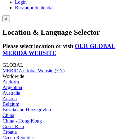
Login
Buscador de tiendas
×
Location & Language Selector
Please select location or visit
OUR GLOBAL
MERIDA WEBSITE
GLOBAL
MERIDA Global Website (EN)
Worldwide
Andorra
Argentina
Australia
Austria
Belgium
Bosnia and Herzegovina
China
China - Hong Kong
Costa Rica
Croatia
Czech Republic