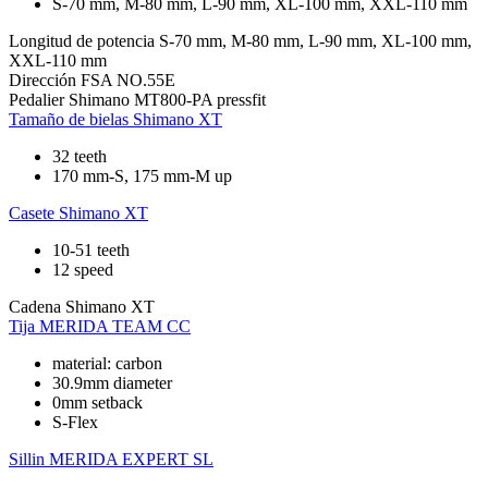
S-70 mm, M-80 mm, L-90 mm, XL-100 mm, XXL-110 mm
Longitud de potencia
S-70 mm, M-80 mm, L-90 mm, XL-100 mm,
XXL-110 mm
Dirección
FSA NO.55E
Pedalier
Shimano MT800-PA pressfit
Tamaño de bielas
Shimano XT
32 teeth
170 mm-S, 175 mm-M up
Casete
Shimano XT
10-51 teeth
12 speed
Cadena
Shimano XT
Tija
MERIDA TEAM CC
material: carbon
30.9mm diameter
0mm setback
S-Flex
Sillin
MERIDA EXPERT SL