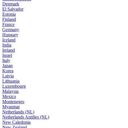
Denmark
El Salvador
Estonia
Finland
France
Germany
Hungary
Iceland
India
Ireland
Israel
Italy
Japan
Korea
Latvia
Lithuania
Luxembourg
Malaysia
Mexico
Montenegro
Myanmar
Netherlands (NL)
Netherlands Antilles (NL)
New Caledonia
New Zealand