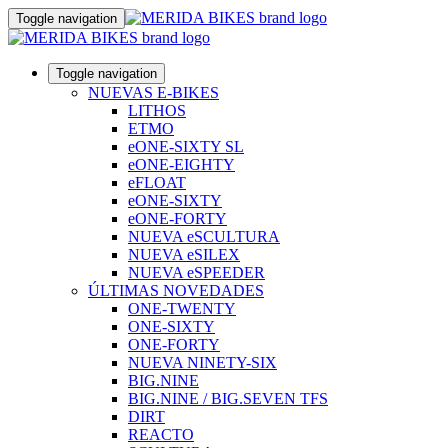
Toggle navigation
Toggle navigation
NUEVAS E-BIKES
LITHOS
ETMO
eONE-SIXTY SL
eONE-EIGHTY
eFLOAT
eONE-SIXTY
eONE-FORTY
NUEVA eSCULTURA
NUEVA eSILEX
NUEVA eSPEEDER
ÚLTIMAS NOVEDADES
ONE-TWENTY
ONE-SIXTY
ONE-FORTY
NUEVA NINETY-SIX
BIG.NINE
BIG.NINE / BIG.SEVEN TFS
DIRT
REACTO