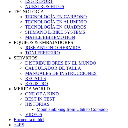
ESG REPORT
NUESTROS HITOS
TECNOLOGÍA
TECNOLOGÍA EN CARBONO
TECNOLOGÍA EN ALUMINIO
TECNOLOGÍA EN CUADROS
SHIMANO E-BIKE SYSTEMS
MAHLE EBIKEMOTION
EQUIPOS & EMBAJADORES
JOSÉ ANTONIO HERMIDA
TONI FERREIRO
SERVICIOS
DISTRIBUIDORES EN EL MUNDO
CALCULADOR DE TALLA
MANUALES DE INSTRUCCIONES
RECALLS
REGISTRO
MERIDA WORLD
ONE OF A KIND
BEST IN TEST
HISTORIAS
Mountainbiking from Utah to Colorado
VIDEOS
Encuentra tu bici
es-ES