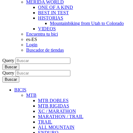
MERIDA WORLD
ONE OF A KIND
BEST IN TEST
HISTORIAS
Mountainbiking from Utah to Colorado
VIDEOS
Encuentra tu bici
es-ES
Login
Buscador de tiendas
Query
Buscar
Query
Buscar
BICIS
MTB
MTB DOBLES
MTB RIGIDAS
XC / MARATHON
MARATHON / TRAIL
TRAIL
ALL MOUNTAIN
ENDURO