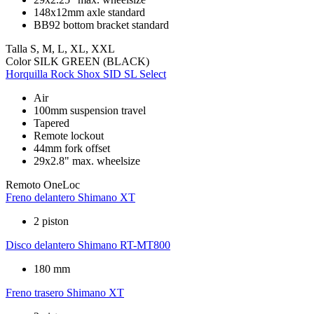
148x12mm axle standard
BB92 bottom bracket standard
Talla
S, M, L, XL, XXL
Color
SILK GREEN (BLACK)
Horquilla
Rock Shox SID SL Select
Air
100mm suspension travel
Tapered
Remote lockout
44mm fork offset
29x2.8" max. wheelsize
Remoto
OneLoc
Freno delantero
Shimano XT
2 piston
Disco delantero
Shimano RT-MT800
180 mm
Freno trasero
Shimano XT