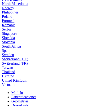
North Macedonia
Norway
Philippines
Poland
Portugal
Romania
Serbia
Singapore
Slovakia
Slovenia
South Africa
Spain
Sweden
Switzerland (DE)
Switzerland (FR)
Taiwan
Thailand
Ukraine
United Kingdom
Vietnam
Modelo
Especificaciones
Geometrías
Downloads