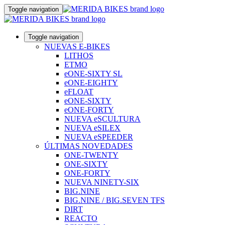
Toggle navigation
Toggle navigation
NUEVAS E-BIKES
LITHOS
ETMO
eONE-SIXTY SL
eONE-EIGHTY
eFLOAT
eONE-SIXTY
eONE-FORTY
NUEVA eSCULTURA
NUEVA eSILEX
NUEVA eSPEEDER
ÚLTIMAS NOVEDADES
ONE-TWENTY
ONE-SIXTY
ONE-FORTY
NUEVA NINETY-SIX
BIG.NINE
BIG.NINE / BIG.SEVEN TFS
DIRT
REACTO