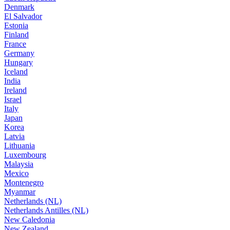
Denmark
El Salvador
Estonia
Finland
France
Germany
Hungary
Iceland
India
Ireland
Israel
Italy
Japan
Korea
Latvia
Lithuania
Luxembourg
Malaysia
Mexico
Montenegro
Myanmar
Netherlands (NL)
Netherlands Antilles (NL)
New Caledonia
New Zealand