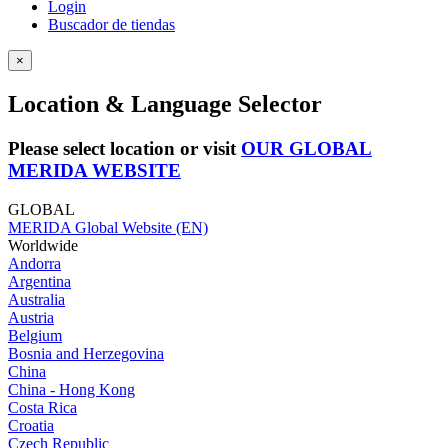
Login
Buscador de tiendas
×
Location & Language Selector
Please select location or visit
OUR GLOBAL
MERIDA WEBSITE
GLOBAL
MERIDA Global Website (EN)
Worldwide
Andorra
Argentina
Australia
Austria
Belgium
Bosnia and Herzegovina
China
China - Hong Kong
Costa Rica
Croatia
Czech Republic