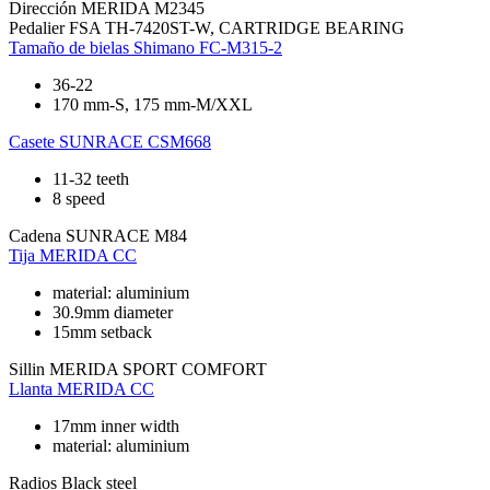
Dirección
MERIDA M2345
Pedalier
FSA TH-7420ST-W, CARTRIDGE BEARING
Tamaño de bielas
Shimano FC-M315-2
36-22
170 mm-S, 175 mm-M/XXL
Casete
SUNRACE CSM668
11-32 teeth
8 speed
Cadena
SUNRACE M84
Tija
MERIDA CC
material: aluminium
30.9mm diameter
15mm setback
Sillin
MERIDA SPORT COMFORT
Llanta
MERIDA CC
17mm inner width
material: aluminium
Radios
Black steel