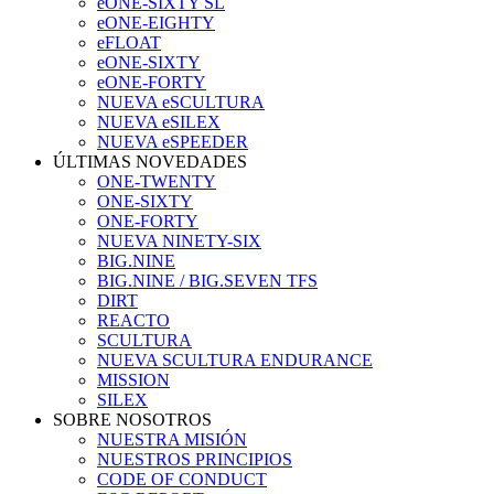
eONE-SIXTY SL
eONE-EIGHTY
eFLOAT
eONE-SIXTY
eONE-FORTY
NUEVA eSCULTURA
NUEVA eSILEX
NUEVA eSPEEDER
ÚLTIMAS NOVEDADES
ONE-TWENTY
ONE-SIXTY
ONE-FORTY
NUEVA NINETY-SIX
BIG.NINE
BIG.NINE / BIG.SEVEN TFS
DIRT
REACTO
SCULTURA
NUEVA SCULTURA ENDURANCE
MISSION
SILEX
SOBRE NOSOTROS
NUESTRA MISIÓN
NUESTROS PRINCIPIOS
CODE OF CONDUCT