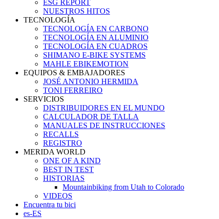
ESG REPORT
NUESTROS HITOS
TECNOLOGÍA
TECNOLOGÍA EN CARBONO
TECNOLOGÍA EN ALUMINIO
TECNOLOGÍA EN CUADROS
SHIMANO E-BIKE SYSTEMS
MAHLE EBIKEMOTION
EQUIPOS & EMBAJADORES
JOSÉ ANTONIO HERMIDA
TONI FERREIRO
SERVICIOS
DISTRIBUIDORES EN EL MUNDO
CALCULADOR DE TALLA
MANUALES DE INSTRUCCIONES
RECALLS
REGISTRO
MERIDA WORLD
ONE OF A KIND
BEST IN TEST
HISTORIAS
Mountainbiking from Utah to Colorado
VIDEOS
Encuentra tu bici
es-ES