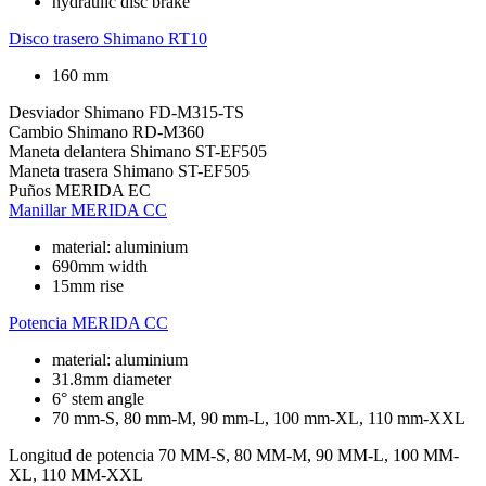
hydraulic disc brake
Disco trasero
Shimano RT10
160 mm
Desviador
Shimano FD-M315-TS
Cambio
Shimano RD-M360
Maneta delantera
Shimano ST-EF505
Maneta trasera
Shimano ST-EF505
Puños
MERIDA EC
Manillar
MERIDA CC
material: aluminium
690mm width
15mm rise
Potencia
MERIDA CC
material: aluminium
31.8mm diameter
6° stem angle
70 mm-S, 80 mm-M, 90 mm-L, 100 mm-XL, 110 mm-XXL
Longitud de potencia
70 MM-S, 80 MM-M, 90 MM-L, 100 MM-
XL, 110 MM-XXL