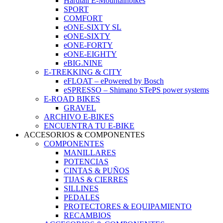
Hardtail E-Mountainbikes
SPORT
COMFORT
eONE-SIXTY SL
eONE-SIXTY
eONE-FORTY
eONE-EIGHTY
eBIG.NINE
E-TREKKING & CITY
eFLOAT – ePowered by Bosch
eSPRESSO – Shimano STePS power systems
E-ROAD BIKES
GRAVEL
ARCHIVO E-BIKES
ENCUENTRA TU E-BIKE
ACCESORIOS & COMPONENTES
COMPONENTES
MANILLARES
POTENCIAS
CINTAS & PUÑOS
TIJAS & CIERRES
SILLINES
PEDALES
PROTECTORES & EQUIPAMIENTO
RECAMBIOS