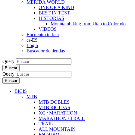
MERIDA WORLD
ONE OF A KIND
BEST IN TEST
HISTORIAS
Mountainbiking from Utah to Colorado
VIDEOS
Encuentra tu bici
es-ES
Login
Buscador de tiendas
Query
Buscar
Query
Buscar
BICIS
MTB
MTB DOBLES
MTB RIGIDAS
XC / MARATHON
MARATHON / TRAIL
TRAIL
ALL MOUNTAIN
ENDURO