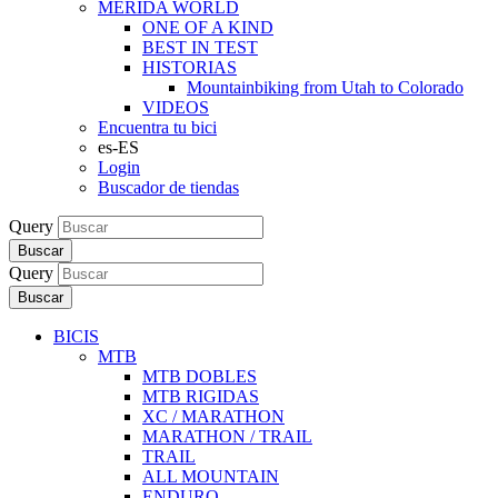
MERIDA WORLD
ONE OF A KIND
BEST IN TEST
HISTORIAS
Mountainbiking from Utah to Colorado
VIDEOS
Encuentra tu bici
es-ES
Login
Buscador de tiendas
Query
Buscar
Query
Buscar
BICIS
MTB
MTB DOBLES
MTB RIGIDAS
XC / MARATHON
MARATHON / TRAIL
TRAIL
ALL MOUNTAIN
ENDURO