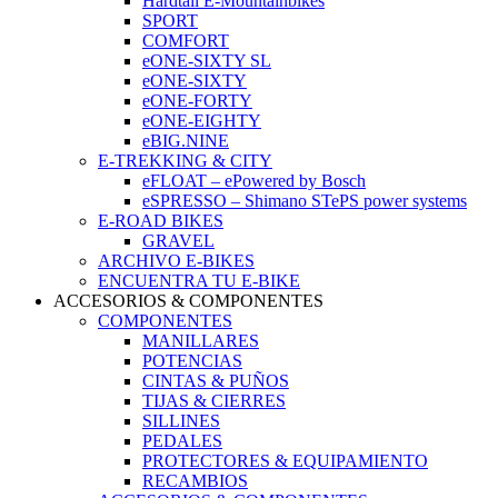
Hardtail E-Mountainbikes
SPORT
COMFORT
eONE-SIXTY SL
eONE-SIXTY
eONE-FORTY
eONE-EIGHTY
eBIG.NINE
E-TREKKING & CITY
eFLOAT – ePowered by Bosch
eSPRESSO – Shimano STePS power systems
E-ROAD BIKES
GRAVEL
ARCHIVO E-BIKES
ENCUENTRA TU E-BIKE
ACCESORIOS & COMPONENTES
COMPONENTES
MANILLARES
POTENCIAS
CINTAS & PUÑOS
TIJAS & CIERRES
SILLINES
PEDALES
PROTECTORES & EQUIPAMIENTO
RECAMBIOS