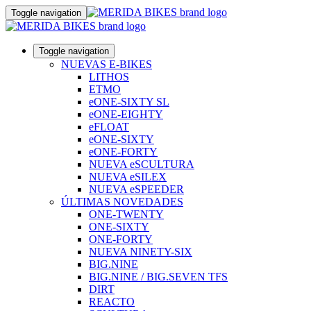
Toggle navigation
Toggle navigation
NUEVAS E-BIKES
LITHOS
ETMO
eONE-SIXTY SL
eONE-EIGHTY
eFLOAT
eONE-SIXTY
eONE-FORTY
NUEVA eSCULTURA
NUEVA eSILEX
NUEVA eSPEEDER
ÚLTIMAS NOVEDADES
ONE-TWENTY
ONE-SIXTY
ONE-FORTY
NUEVA NINETY-SIX
BIG.NINE
BIG.NINE / BIG.SEVEN TFS
DIRT
REACTO