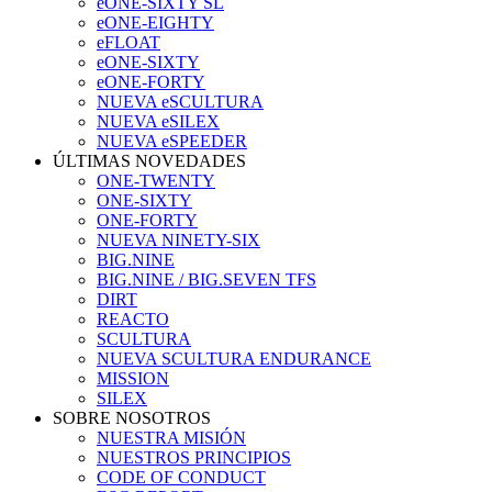
eONE-SIXTY SL
eONE-EIGHTY
eFLOAT
eONE-SIXTY
eONE-FORTY
NUEVA eSCULTURA
NUEVA eSILEX
NUEVA eSPEEDER
ÚLTIMAS NOVEDADES
ONE-TWENTY
ONE-SIXTY
ONE-FORTY
NUEVA NINETY-SIX
BIG.NINE
BIG.NINE / BIG.SEVEN TFS
DIRT
REACTO
SCULTURA
NUEVA SCULTURA ENDURANCE
MISSION
SILEX
SOBRE NOSOTROS
NUESTRA MISIÓN
NUESTROS PRINCIPIOS
CODE OF CONDUCT