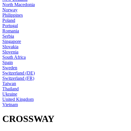
North Macedonia
Norway
Philippines
Poland
Portugal
Romania
Serbia
Singapore
Slovakia
Slovenia
South Africa
Spain
Sweden
Switzerland (DE)
Switzerland (FR)
Taiwan
Thailand
Ukraine
United Kingdom
Vietnam
CROSSWAY