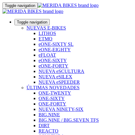
Toggle navigation
Toggle navigation
NUEVAS E-BIKES
LITHOS
ETMO
eONE-SIXTY SL
eONE-EIGHTY
eFLOAT
eONE-SIXTY
eONE-FORTY
NUEVA eSCULTURA
NUEVA eSILEX
NUEVA eSPEEDER
ÚLTIMAS NOVEDADES
ONE-TWENTY
ONE-SIXTY
ONE-FORTY
NUEVA NINETY-SIX
BIG.NINE
BIG.NINE / BIG.SEVEN TFS
DIRT
REACTO