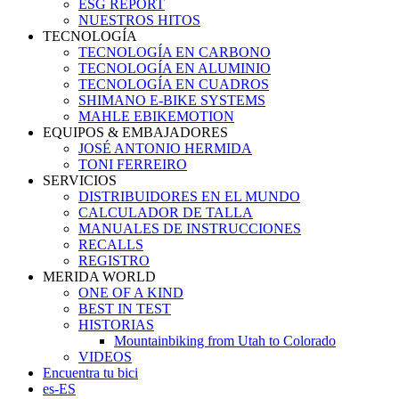
ESG REPORT
NUESTROS HITOS
TECNOLOGÍA
TECNOLOGÍA EN CARBONO
TECNOLOGÍA EN ALUMINIO
TECNOLOGÍA EN CUADROS
SHIMANO E-BIKE SYSTEMS
MAHLE EBIKEMOTION
EQUIPOS & EMBAJADORES
JOSÉ ANTONIO HERMIDA
TONI FERREIRO
SERVICIOS
DISTRIBUIDORES EN EL MUNDO
CALCULADOR DE TALLA
MANUALES DE INSTRUCCIONES
RECALLS
REGISTRO
MERIDA WORLD
ONE OF A KIND
BEST IN TEST
HISTORIAS
Mountainbiking from Utah to Colorado
VIDEOS
Encuentra tu bici
es-ES