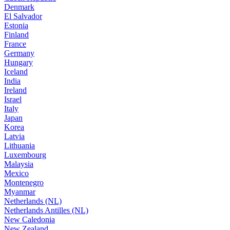
Denmark
El Salvador
Estonia
Finland
France
Germany
Hungary
Iceland
India
Ireland
Israel
Italy
Japan
Korea
Latvia
Lithuania
Luxembourg
Malaysia
Mexico
Montenegro
Myanmar
Netherlands (NL)
Netherlands Antilles (NL)
New Caledonia
New Zealand