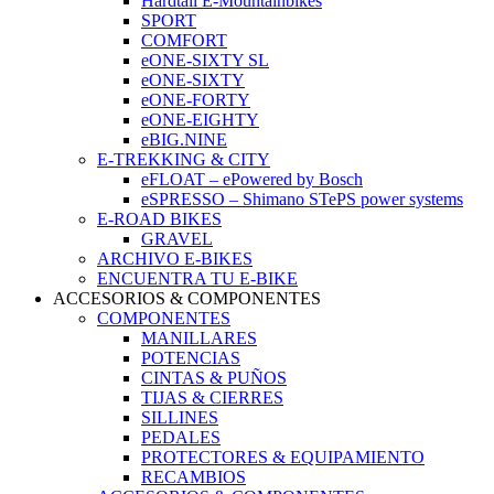
Hardtail E-Mountainbikes
SPORT
COMFORT
eONE-SIXTY SL
eONE-SIXTY
eONE-FORTY
eONE-EIGHTY
eBIG.NINE
E-TREKKING & CITY
eFLOAT – ePowered by Bosch
eSPRESSO – Shimano STePS power systems
E-ROAD BIKES
GRAVEL
ARCHIVO E-BIKES
ENCUENTRA TU E-BIKE
ACCESORIOS & COMPONENTES
COMPONENTES
MANILLARES
POTENCIAS
CINTAS & PUÑOS
TIJAS & CIERRES
SILLINES
PEDALES
PROTECTORES & EQUIPAMIENTO
RECAMBIOS