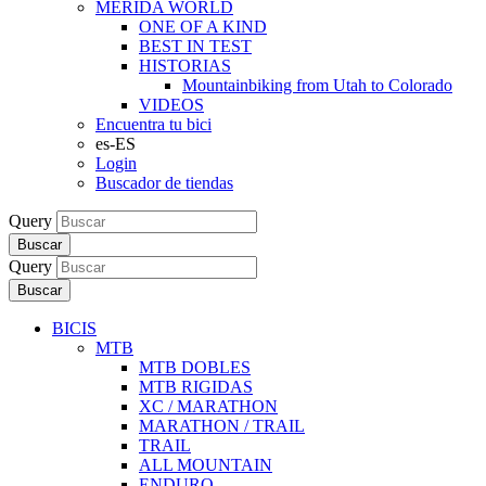
MERIDA WORLD
ONE OF A KIND
BEST IN TEST
HISTORIAS
Mountainbiking from Utah to Colorado
VIDEOS
Encuentra tu bici
es-ES
Login
Buscador de tiendas
Query
Buscar
Query
Buscar
BICIS
MTB
MTB DOBLES
MTB RIGIDAS
XC / MARATHON
MARATHON / TRAIL
TRAIL
ALL MOUNTAIN
ENDURO