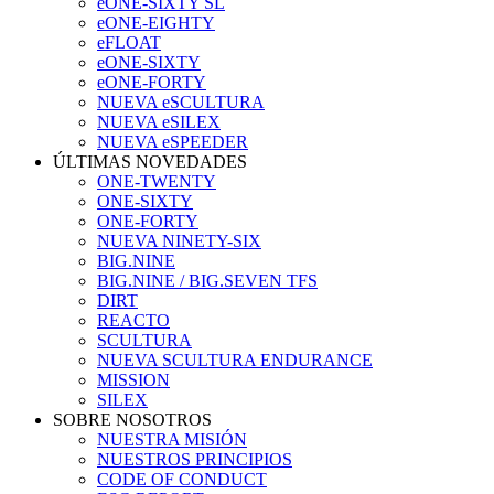
eONE-SIXTY SL
eONE-EIGHTY
eFLOAT
eONE-SIXTY
eONE-FORTY
NUEVA eSCULTURA
NUEVA eSILEX
NUEVA eSPEEDER
ÚLTIMAS NOVEDADES
ONE-TWENTY
ONE-SIXTY
ONE-FORTY
NUEVA NINETY-SIX
BIG.NINE
BIG.NINE / BIG.SEVEN TFS
DIRT
REACTO
SCULTURA
NUEVA SCULTURA ENDURANCE
MISSION
SILEX
SOBRE NOSOTROS
NUESTRA MISIÓN
NUESTROS PRINCIPIOS
CODE OF CONDUCT