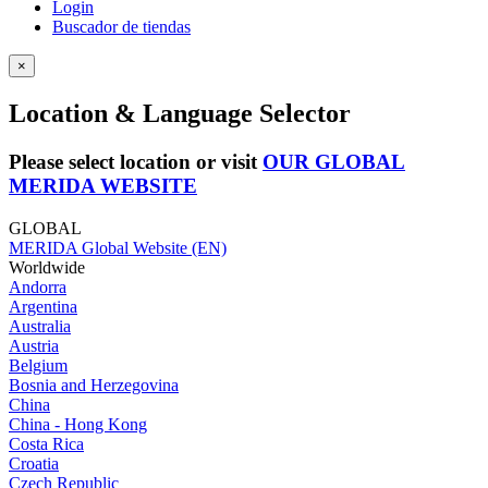
Login
Buscador de tiendas
×
Location & Language Selector
Please select location or visit
OUR GLOBAL
MERIDA WEBSITE
GLOBAL
MERIDA Global Website (EN)
Worldwide
Andorra
Argentina
Australia
Austria
Belgium
Bosnia and Herzegovina
China
China - Hong Kong
Costa Rica
Croatia
Czech Republic