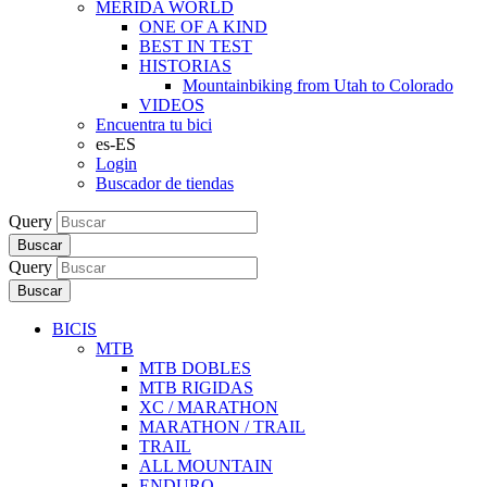
MERIDA WORLD
ONE OF A KIND
BEST IN TEST
HISTORIAS
Mountainbiking from Utah to Colorado
VIDEOS
Encuentra tu bici
es-ES
Login
Buscador de tiendas
Query
Buscar
Query
Buscar
BICIS
MTB
MTB DOBLES
MTB RIGIDAS
XC / MARATHON
MARATHON / TRAIL
TRAIL
ALL MOUNTAIN
ENDURO