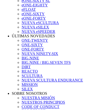
eONE-SIXTY SL
eONE-EIGHTY
eFLOAT
eONE-SIXTY
eONE-FORTY
NUEVA eSCULTURA
NUEVA eSILEX
NUEVA eSPEEDER
ÚLTIMAS NOVEDADES
ONE-TWENTY
ONE-SIXTY
ONE-FORTY
NUEVA NINETY-SIX
BIG.NINE
BIG.NINE / BIG.SEVEN TFS
DIRT
REACTO
SCULTURA
NUEVA SCULTURA ENDURANCE
MISSION
SILEX
SOBRE NOSOTROS
NUESTRA MISIÓN
NUESTROS PRINCIPIOS
CODE OF CONDUCT