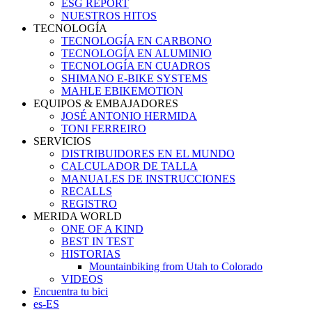
ESG REPORT
NUESTROS HITOS
TECNOLOGÍA
TECNOLOGÍA EN CARBONO
TECNOLOGÍA EN ALUMINIO
TECNOLOGÍA EN CUADROS
SHIMANO E-BIKE SYSTEMS
MAHLE EBIKEMOTION
EQUIPOS & EMBAJADORES
JOSÉ ANTONIO HERMIDA
TONI FERREIRO
SERVICIOS
DISTRIBUIDORES EN EL MUNDO
CALCULADOR DE TALLA
MANUALES DE INSTRUCCIONES
RECALLS
REGISTRO
MERIDA WORLD
ONE OF A KIND
BEST IN TEST
HISTORIAS
Mountainbiking from Utah to Colorado
VIDEOS
Encuentra tu bici
es-ES