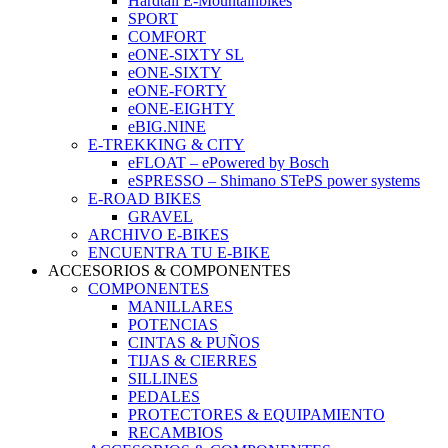
Hardtail E-Mountainbikes
SPORT
COMFORT
eONE-SIXTY SL
eONE-SIXTY
eONE-FORTY
eONE-EIGHTY
eBIG.NINE
E-TREKKING & CITY
eFLOAT – ePowered by Bosch
eSPRESSO – Shimano STePS power systems
E-ROAD BIKES
GRAVEL
ARCHIVO E-BIKES
ENCUENTRA TU E-BIKE
ACCESORIOS & COMPONENTES
COMPONENTES
MANILLARES
POTENCIAS
CINTAS & PUÑOS
TIJAS & CIERRES
SILLINES
PEDALES
PROTECTORES & EQUIPAMIENTO
RECAMBIOS