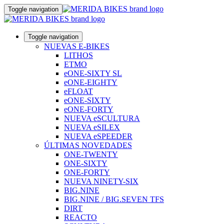
Toggle navigation
Toggle navigation
NUEVAS E-BIKES
LITHOS
ETMO
eONE-SIXTY SL
eONE-EIGHTY
eFLOAT
eONE-SIXTY
eONE-FORTY
NUEVA eSCULTURA
NUEVA eSILEX
NUEVA eSPEEDER
ÚLTIMAS NOVEDADES
ONE-TWENTY
ONE-SIXTY
ONE-FORTY
NUEVA NINETY-SIX
BIG.NINE
BIG.NINE / BIG.SEVEN TFS
DIRT
REACTO