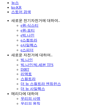
뉴스
ko-KR
스토어 검색
새로운 전기자전거에 대하여..
e원-식스티
e원-포티
e빅.나인
e스컬트라
e사일렉스
e스피더
새로운 자전거에 대하여..
빅.나인
빅.나인/빅.세븐 TFS
DIRT
리액토
스컬트라
더 뉴 스컬트라 엔듀런스
더 뉴 사일렉스
메리다에 대하여
우리의 사명
우리의 원칙