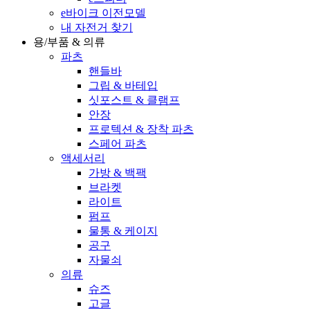
e바이크 이전모델
내 자전거 찾기
용/부품 & 의류
파츠
핸들바
그립 & 바테입
싯포스트 & 클램프
안장
프로텍션 & 장착 파츠
스페어 파츠
액세서리
가방 & 백팩
브라켓
라이트
펌프
물통 & 케이지
공구
자물쇠
의류
슈즈
고글