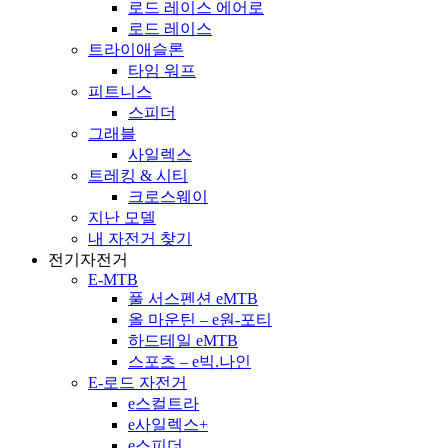
로드 레이스 에어로
로드 레이스
트라이애슬론
타임 워프
피트니스
스피더
그래블
사일렉스
트레킹 & 시티
크로스웨이
지난 모델
내 자전거 찾기
전기자전거
E-MTB
풀 서스펜션 eMTB
올 마운틴 – e원-포티
하드테일 eMTB
스포츠 – e빅.나인
E-로드 자전거
e스컬트라
e사일렉스+
e스피더