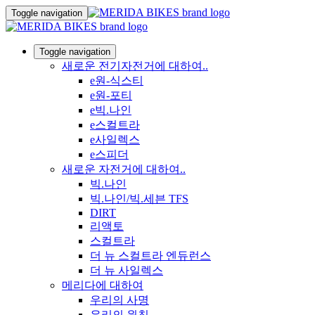
Toggle navigation
Toggle navigation
새로운 전기자전거에 대하여..
e원-식스티
e원-포티
e빅.나인
e스컬트라
e사일렉스
e스피더
새로운 자전거에 대하여..
빅.나인
빅.나인/빅.세븐 TFS
DIRT
리액토
스컬트라
더 뉴 스컬트라 엔듀런스
더 뉴 사일렉스
메리다에 대하여
우리의 사명
우리의 원칙