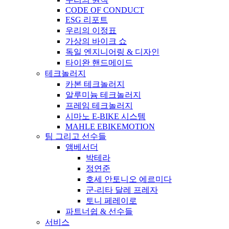
CODE OF CONDUCT
ESG 리포트
우리의 이정표
가상의 바이크 쇼
독일 엔지니어링 & 디자인
타이완 핸드메이드
테크놀러지
카본 테크놀러지
알루미늄 테크놀러지
프레임 테크놀러지
시마노 E-BIKE 시스템
MAHLE EBIKEMOTION
팀 그리고 선수들
앰베서더
박테라
정연준
호세 안토니오 에르미다
군-리타 달레 프레자
토니 페레이로
파트너쉽 & 선수들
서비스