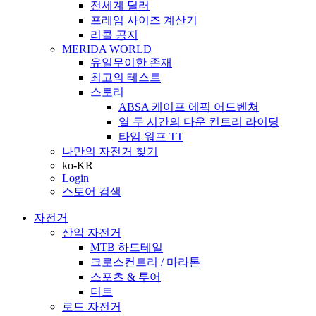
전세계 딜러
프레임 사이즈 계산기
리콜 공지
MERIDA WORLD
유일무이한 존재
최고의 테스트
스토리
ABSA 케이프 에픽 어드벤쳐
열 두 시간의 다운 컨트리 라이딩
타임 워프 TT
나만의 자전거 찾기
ko-KR
Login
스토어 검색
자전거
산악 자전거
MTB 하드테일
크로스컨트리 / 마라톤
스포츠 & 투어
더트
로드 자전거