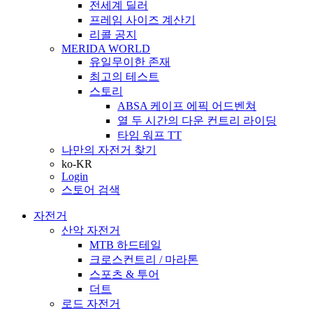
전세계 딜러
프레임 사이즈 계산기
리콜 공지
MERIDA WORLD
유일무이한 존재
최고의 테스트
스토리
ABSA 케이프 에픽 어드벤쳐
열 두 시간의 다운 컨트리 라이딩
타임 워프 TT
나만의 자전거 찾기
ko-KR
Login
스토어 검색
자전거
산악 자전거
MTB 하드테일
크로스컨트리 / 마라톤
스포츠 & 투어
더트
로드 자전거