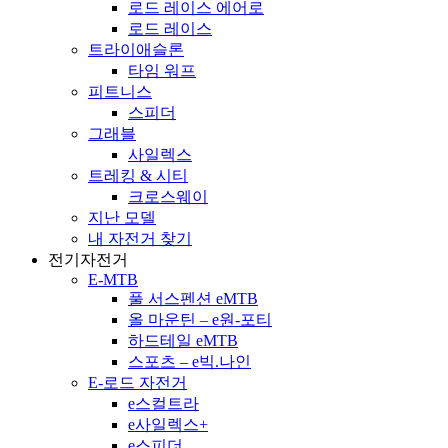
로드 레이스 에어로
로드 레이스
트라이애슬론
타임 워프
피트니스
스피더
그래블
사일렉스
트레킹 & 시티
크로스웨이
지난 모델
내 자전거 찾기
전기자전거
E-MTB
풀 서스펜션 eMTB
올 마운틴 – e원-포티
하드테일 eMTB
스포츠 – e빅.나인
E-로드 자전거
e스컬트라
e사일렉스+
e스피더