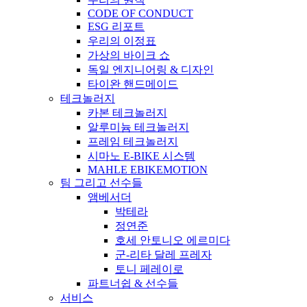
CODE OF CONDUCT
ESG 리포트
우리의 이정표
가상의 바이크 쇼
독일 엔지니어링 & 디자인
타이완 핸드메이드
테크놀러지
카본 테크놀러지
알루미늄 테크놀러지
프레임 테크놀러지
시마노 E-BIKE 시스템
MAHLE EBIKEMOTION
팀 그리고 선수들
앰베서더
박테라
정연준
호세 안토니오 에르미다
군-리타 달레 프레자
토니 페레이로
파트너쉽 & 선수들
서비스