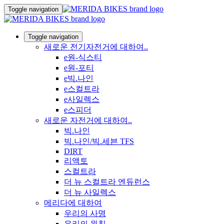
Toggle navigation
Toggle navigation
새로운 전기자전거에 대하여..
e원-식스티
e원-포티
e빅.나인
e스컬트라
e사일렉스
e스피더
새로운 자전거에 대하여..
빅.나인
빅.나인/빅.세븐 TFS
DIRT
리액토
스컬트라
더 뉴 스컬트라 엔듀런스
더 뉴 사일렉스
메리다에 대하여
우리의 사명
우리의 원칙