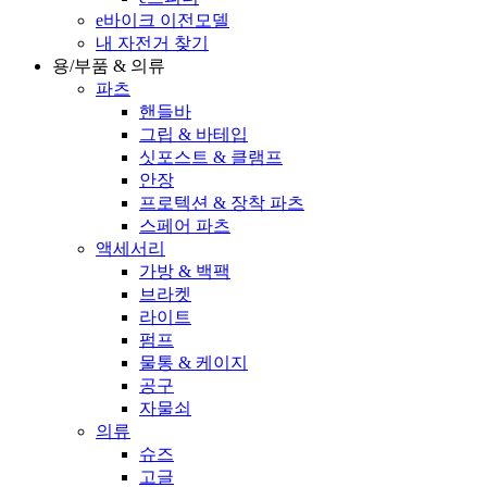
e바이크 이전모델
내 자전거 찾기
용/부품 & 의류
파츠
핸들바
그립 & 바테입
싯포스트 & 클램프
안장
프로텍션 & 장착 파츠
스페어 파츠
액세서리
가방 & 백팩
브라켓
라이트
펌프
물통 & 케이지
공구
자물쇠
의류
슈즈
고글