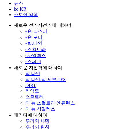
뉴스
ko-KR
스토어 검색
새로운 전기자전거에 대하여..
e원-식스티
e원-포티
e빅.나인
e스컬트라
e사일렉스
e스피더
새로운 자전거에 대하여..
빅.나인
빅.나인/빅.세븐 TFS
DIRT
리액토
스컬트라
더 뉴 스컬트라 엔듀런스
더 뉴 사일렉스
메리다에 대하여
우리의 사명
우리의 원칙