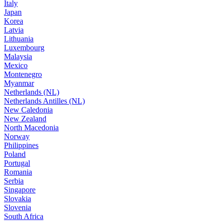
Italy
Japan
Korea
Latvia
Lithuania
Luxembourg
Malaysia
Mexico
Montenegro
Myanmar
Netherlands (NL)
Netherlands Antilles (NL)
New Caledonia
New Zealand
North Macedonia
Norway
Philippines
Poland
Portugal
Romania
Serbia
Singapore
Slovakia
Slovenia
South Africa