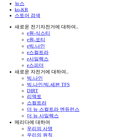
뉴스
ko-KR
스토어 검색
새로운 전기자전거에 대하여..
e원-식스티
e원-포티
e빅.나인
e스컬트라
e사일렉스
e스피더
새로운 자전거에 대하여..
빅.나인
빅.나인/빅.세븐 TFS
DIRT
리액토
스컬트라
더 뉴 스컬트라 엔듀런스
더 뉴 사일렉스
메리다에 대하여
우리의 사명
우리의 원칙