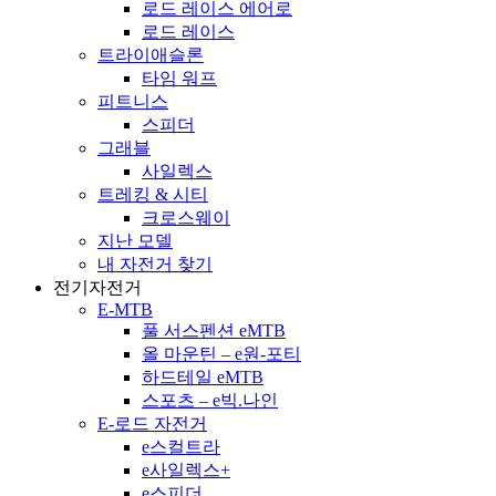
로드 레이스 에어로
로드 레이스
트라이애슬론
타임 워프
피트니스
스피더
그래블
사일렉스
트레킹 & 시티
크로스웨이
지난 모델
내 자전거 찾기
전기자전거
E-MTB
풀 서스펜션 eMTB
올 마운틴 – e원-포티
하드테일 eMTB
스포츠 – e빅.나인
E-로드 자전거
e스컬트라
e사일렉스+
e스피더