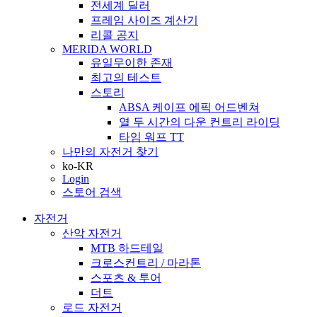
전세계 딜러
프레임 사이즈 계산기
리콜 공지
MERIDA WORLD
유일무이한 존재
최고의 테스트
스토리
ABSA 케이프 에픽 어드벤쳐
열 두 시간의 다운 컨트리 라이딩
타임 워프 TT
나만의 자전거 찾기
ko-KR
Login
스토어 검색
자전거
산악 자전거
MTB 하드테일
크로스컨트리 / 마라톤
스포츠 & 투어
더트
로드 자전거