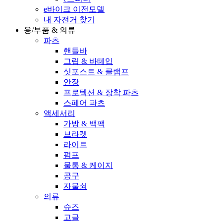
e바이크 이전모델
내 자전거 찾기
용/부품 & 의류
파츠
핸들바
그립 & 바테입
싯포스트 & 클램프
안장
프로텍션 & 장착 파츠
스페어 파츠
액세서리
가방 & 백팩
브라켓
라이트
펌프
물통 & 케이지
공구
자물쇠
의류
슈즈
고글