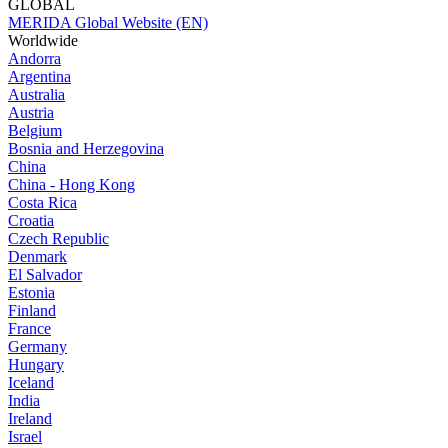
GLOBAL
MERIDA Global Website (EN)
Worldwide
Andorra
Argentina
Australia
Austria
Belgium
Bosnia and Herzegovina
China
China - Hong Kong
Costa Rica
Croatia
Czech Republic
Denmark
El Salvador
Estonia
Finland
France
Germany
Hungary
Iceland
India
Ireland
Israel