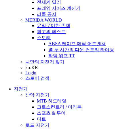
전세계 딜러
프레임 사이즈 계산기
리콜 공지
MERIDA WORLD
유일무이한 존재
최고의 테스트
스토리
ABSA 케이프 에픽 어드벤쳐
열 두 시간의 다운 컨트리 라이딩
타임 워프 TT
나만의 자전거 찾기
ko-KR
Login
스토어 검색
자전거
산악 자전거
MTB 하드테일
크로스컨트리 / 마라톤
스포츠 & 투어
더트
로드 자전거