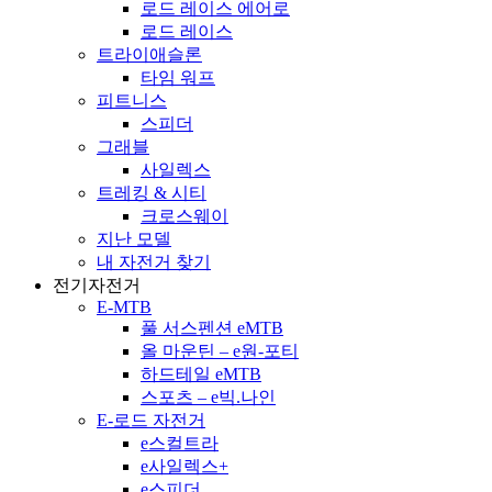
로드 레이스 에어로
로드 레이스
트라이애슬론
타임 워프
피트니스
스피더
그래블
사일렉스
트레킹 & 시티
크로스웨이
지난 모델
내 자전거 찾기
전기자전거
E-MTB
풀 서스펜션 eMTB
올 마운틴 – e원-포티
하드테일 eMTB
스포츠 – e빅.나인
E-로드 자전거
e스컬트라
e사일렉스+
e스피더