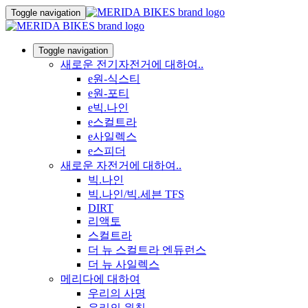
Toggle navigation
Toggle navigation
새로운 전기자전거에 대하여..
e원-식스티
e원-포티
e빅.나인
e스컬트라
e사일렉스
e스피더
새로운 자전거에 대하여..
빅.나인
빅.나인/빅.세븐 TFS
DIRT
리액토
스컬트라
더 뉴 스컬트라 엔듀런스
더 뉴 사일렉스
메리다에 대하여
우리의 사명
우리의 원칙