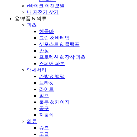
e바이크 이전모델
내 자전거 찾기
용/부품 & 의류
파츠
핸들바
그립 & 바테입
싯포스트 & 클램프
안장
프로텍션 & 장착 파츠
스페어 파츠
액세서리
가방 & 백팩
브라켓
라이트
펌프
물통 & 케이지
공구
자물쇠
의류
슈즈
고글