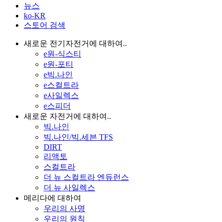
뉴스
ko-KR
스토어 검색
새로운 전기자전거에 대하여..
e원-식스티
e원-포티
e빅.나인
e스컬트라
e사일렉스
e스피더
새로운 자전거에 대하여..
빅.나인
빅.나인/빅.세븐 TFS
DIRT
리액토
스컬트라
더 뉴 스컬트라 엔듀런스
더 뉴 사일렉스
메리다에 대하여
우리의 사명
우리의 원칙