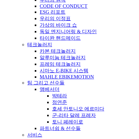
CODE OF CONDUCT
ESG 리포트
우리의 이정표
가상의 바이크 쇼
독일 엔지니어링 & 디자인
타이완 핸드메이드
테크놀러지
카본 테크놀러지
알루미늄 테크놀러지
프레임 테크놀러지
시마노 E-BIKE 시스템
MAHLE EBIKEMOTION
팀 그리고 선수들
앰베서더
박테라
정연준
호세 안토니오 에르미다
군-리타 달레 프레자
토니 페레이로
파트너쉽 & 선수들
서비스