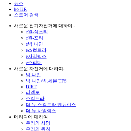
뉴스
ko-KR
스토어 검색
새로운 전기자전거에 대하여..
e원-식스티
e원-포티
e빅.나인
e스컬트라
e사일렉스
e스피더
새로운 자전거에 대하여..
빅.나인
빅.나인/빅.세븐 TFS
DIRT
리액토
스컬트라
더 뉴 스컬트라 엔듀런스
더 뉴 사일렉스
메리다에 대하여
우리의 사명
우리의 원칙