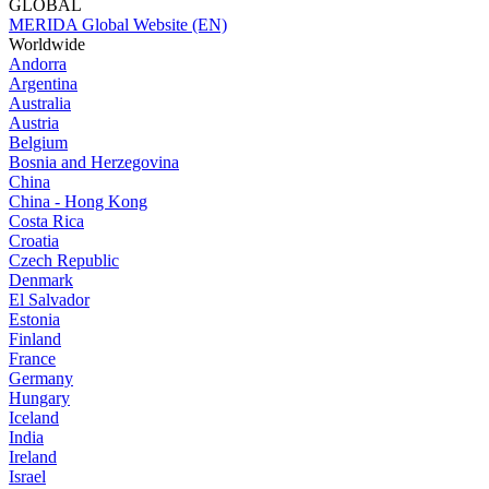
GLOBAL
MERIDA Global Website (EN)
Worldwide
Andorra
Argentina
Australia
Austria
Belgium
Bosnia and Herzegovina
China
China - Hong Kong
Costa Rica
Croatia
Czech Republic
Denmark
El Salvador
Estonia
Finland
France
Germany
Hungary
Iceland
India
Ireland
Israel