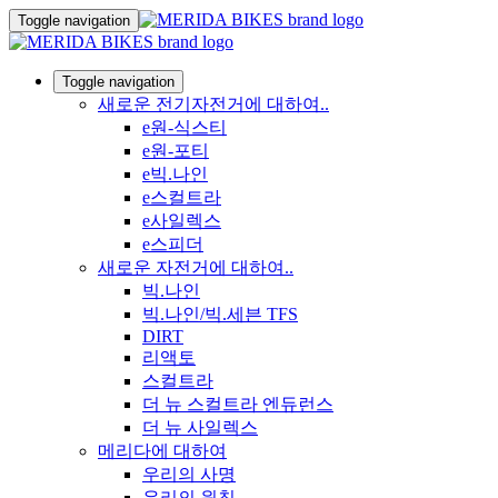
Toggle navigation
Toggle navigation
새로운 전기자전거에 대하여..
e원-식스티
e원-포티
e빅.나인
e스컬트라
e사일렉스
e스피더
새로운 자전거에 대하여..
빅.나인
빅.나인/빅.세븐 TFS
DIRT
리액토
스컬트라
더 뉴 스컬트라 엔듀런스
더 뉴 사일렉스
메리다에 대하여
우리의 사명
우리의 원칙