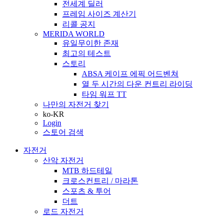
전세계 딜러
프레임 사이즈 계산기
리콜 공지
MERIDA WORLD
유일무이한 존재
최고의 테스트
스토리
ABSA 케이프 에픽 어드벤쳐
열 두 시간의 다운 컨트리 라이딩
타임 워프 TT
나만의 자전거 찾기
ko-KR
Login
스토어 검색
자전거
산악 자전거
MTB 하드테일
크로스컨트리 / 마라톤
스포츠 & 투어
더트
로드 자전거