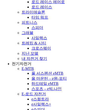
로드 레이스 에어로
로드 레이스
트라이애슬론
타임 워프
피트니스
스피더
그래블
사일렉스
트레킹 & 시티
크로스웨이
지난 모델
내 자전거 찾기
전기자전거
E-MTB
풀 서스펜션 eMTB
올 마운틴 – e원-포티
하드테일 eMTB
스포츠 – e빅.나인
E-로드 자전거
e스컬트라
e사일렉스+
e스피더