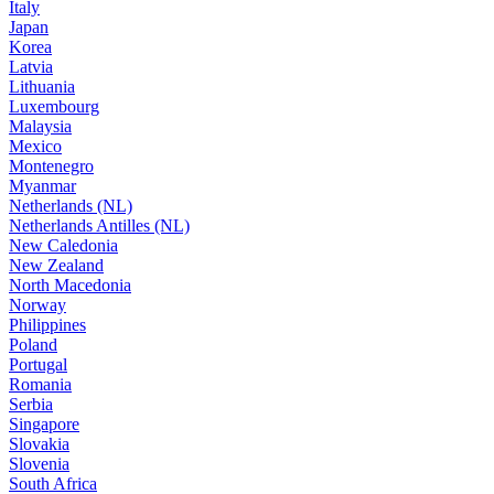
Italy
Japan
Korea
Latvia
Lithuania
Luxembourg
Malaysia
Mexico
Montenegro
Myanmar
Netherlands (NL)
Netherlands Antilles (NL)
New Caledonia
New Zealand
North Macedonia
Norway
Philippines
Poland
Portugal
Romania
Serbia
Singapore
Slovakia
Slovenia
South Africa