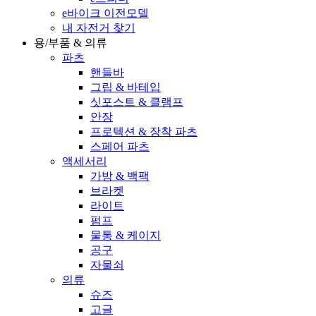
e바이크 이전모델
내 자전거 찾기
용/부품 & 의류
파츠
핸들바
그립 & 바테입
싯포스트 & 클램프
안장
프로텍션 & 장착 파츠
스페어 파츠
액세서리
가방 & 백팩
브라켓
라이트
펌프
물통 & 케이지
공구
자물쇠
의류
슈즈
고글