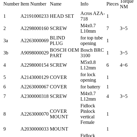
Torque
Number
Item Number
Name
Info
Pieces
NM
Acros AZA-
1
A2191000233
HEAD SET
1
718
M4x0.7
2
A2298000160
SCREW
7
3~5
L10mm
BLIND
for top tube
3a
A2263000069
1
PLUG
opening
BOSCH OEM
Bosch BRC
3b
A9098000029
1
3~5
PART
3100
M5x0.8
4
A2298000154
SCREW
6
4~6
L12mm
for lock
5
A2143000129
COVER
1
opening
6
A2263000067
COVER
for battery
1
M4x0.7
7
A2300000318
SCREW
4
3~5
L12mm
Fidlock
COVER
Pinlock
8
A2263000070
1
MOUNT
vertical
Female
9
A2030000033
MOUNT
1
Fidlock