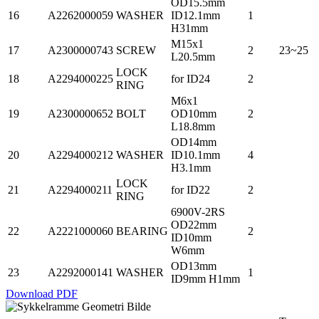
OD15.5mm
16
A2262000059
WASHER
ID12.1mm
1
H31mm
M15x1
17
A2300000743
SCREW
2
23~25
L20.5mm
LOCK
18
A2294000225
for ID24
2
RING
M6x1
19
A2300000652
BOLT
OD10mm
2
L18.8mm
OD14mm
20
A2294000212
WASHER
ID10.1mm
4
H3.1mm
LOCK
21
A2294000211
for ID22
2
RING
6900V-2RS
OD22mm
22
A2221000060
BEARING
2
ID10mm
W6mm
OD13mm
23
A2292000141
WASHER
1
ID9mm H1mm
Download PDF