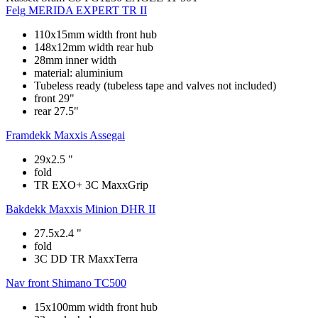
Felg
MERIDA EXPERT TR II
110x15mm width front hub
148x12mm width rear hub
28mm inner width
material: aluminium
Tubeless ready (tubeless tape and valves not included)
front 29"
rear 27.5"
Framdekk
Maxxis Assegai
29x2.5 "
fold
TR EXO+ 3C MaxxGrip
Bakdekk
Maxxis Minion DHR II
27.5x2.4 "
fold
3C DD TR MaxxTerra
Nav front
Shimano TC500
15x100mm width front hub