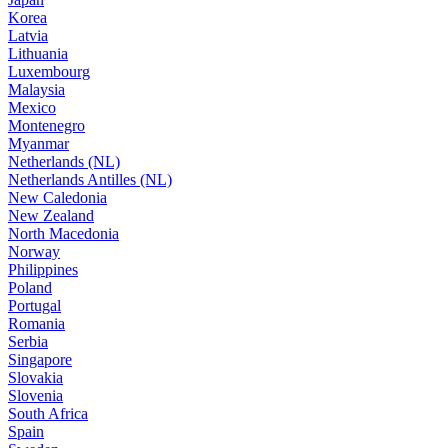
Korea
Latvia
Lithuania
Luxembourg
Malaysia
Mexico
Montenegro
Myanmar
Netherlands (NL)
Netherlands Antilles (NL)
New Caledonia
New Zealand
North Macedonia
Norway
Philippines
Poland
Portugal
Romania
Serbia
Singapore
Slovakia
Slovenia
South Africa
Spain