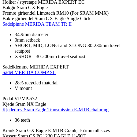
Holker / styretape
MERIDA EXPERT EC
Bakgir
Sram GX Eagle
Fremre girhendel
Limotech RM10 (For SRAM MMX)
Bakre girhendel
Sram GX Eagle Single Click
Sadelpinne
MERIDA TEAM TR II
34.9mm diameter
0mm setback
SHORT, MID, LONG and XLONG 30-230mm travel
seatpost
XSHORT 30-200mm travel seatpost
Sadelklemme
MERIDA EXPERT
Sadel
MERIDA COMP SL
28% recycled material
V-mount
Pedal
VP VP-532
Kjede
Sram NX Eagle
Kjededrev
Sram Eagle Transmission E-MTB chainring
36 teeth
Krank
Sram GX Eagle E-MTB Crank, 165mm all sizes
Kassett
Sram CS PG1230 EAGLE 11-50T