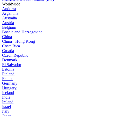
Worldwide
Andorra
Argentina
Australia
Austria
Belgium
Bosnia and Herzegovina
China
China - Hong Kong
Costa Rica
Croatia
Czech Republic
Denmark
El Salvador
Estonia
Finland
France
Germany
Hungary
Iceland
India
Ireland
Israel
Italy
Japan