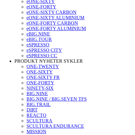
eONE-SIXTY
eONE-FORTY
eONE-SIXTY CARBON
eONE-SIXTY ALUMINIUM
eONE-FORTY CARBON
eONE-FORTY ALUMINIUM
eBIG.NINE
eBIG.TOUR
eSPRESSO
eSPRESSO CITY
eSPRESSO CC
PRODUKT NYHETER SYKLER
ONE-TWENTY
ONE-SIXTY
ONE-SIXTY FR
ONE-FORTY
NINETY-SIX
BIG.NINE
BIG.NINE / BIG.SEVEN TFS
BIG.TRAIL
DIRT
REACTO
SCULTURA
SCULTURA ENDURANCE
MISSION