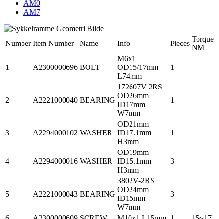
AM0
AM7
Torque
Number
Item Number
Name
Info
Pieces
NM
M6x1
1
A2300000696
BOLT
OD15/17mm
1
L74mm
172607V-2RS
OD26mm
2
A2221000040
BEARING
1
ID17mm
W7mm
OD21mm
3
A2294000102
WASHER
ID17.1mm
1
H3mm
OD19mm
4
A2294000016
WASHER
ID15.1mm
3
H3mm
3802V-2RS
OD24mm
5
A2221000043
BEARING
3
ID15mm
W7mm
6
A2300000609
SCREW
M10x1 L15mm
1
15~17