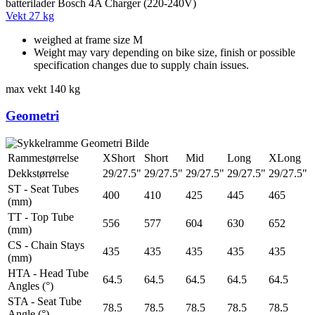
batterilader
Bosch 4A Charger (220-240V)
Vekt
27 kg
weighed at frame size M
Weight may vary depending on bike size, finish or possible
specification changes due to supply chain issues.
max vekt
140 kg
Geometri
Rammestørrelse
XShort
Short
Mid
Long
XLong
Dekkstørrelse
29/27.5"
29/27.5"
29/27.5"
29/27.5"
29/27.5"
ST - Seat Tubes
400
410
425
445
465
(mm)
TT - Top Tube
556
577
604
630
652
(mm)
CS - Chain Stays
435
435
435
435
435
(mm)
HTA - Head Tube
64.5
64.5
64.5
64.5
64.5
Angles (°)
STA - Seat Tube
78.5
78.5
78.5
78.5
78.5
Angle (°)