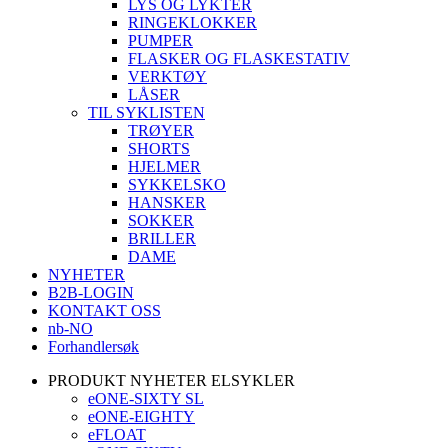
LYS OG LYKTER
RINGEKLOKKER
PUMPER
FLASKER OG FLASKESTATIV
VERKTØY
LÅSER
TIL SYKLISTEN
TRØYER
SHORTS
HJELMER
SYKKELSKO
HANSKER
SOKKER
BRILLER
DAME
NYHETER
B2B-LOGIN
KONTAKT OSS
nb-NO
Forhandlersøk
PRODUKT NYHETER ELSYKLER
eONE-SIXTY SL
eONE-EIGHTY
eFLOAT