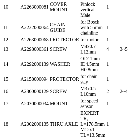
COVER
Pinlock
10
A2263000081
1
MOUNT
vertical
Male
for Bosch
CHAIN
11
A2232000064
with 55mm
1
GUIDE
chainline
12
A2263000068
PROTECTOR
for motor
1
M4x0.7
13
A2298000361
SCREW
4
3~5
L12mm
OD11mm
14
A2292000139
WASHER
ID4.5mm
1
H0.8mm
for chain
15
A2158000094
PROTECTOR
1
stay
M3x0.5
16
A2300000129
SCREW
2
2~4
L10mm
for speed
17
A2030000034
MOUNT
1
sensor
EXPERT
TR;
18
A2002000135
THRU AXLE
L=178.5mm
1
M12x1
TL=13.5mm