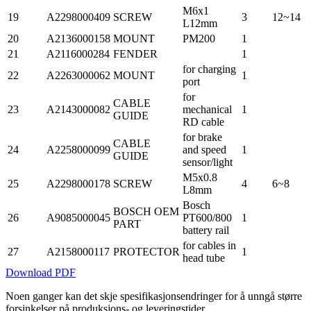
M6x1
19
A2298000409
SCREW
3
12~14
L12mm
20
A2136000158
MOUNT
PM200
1
21
A2116000284
FENDER
1
for charging
22
A2263000062
MOUNT
1
port
for
CABLE
23
A2143000082
mechanical
1
GUIDE
RD cable
for brake
CABLE
24
A2258000099
and speed
1
GUIDE
sensor/light
M5x0.8
25
A2298000178
SCREW
4
6~8
L8mm
Bosch
BOSCH OEM
26
A9085000045
PT600/800
1
PART
battery rail
for cables in
27
A2158000117
PROTECTOR
1
head tube
Download PDF
Noen ganger kan det skje spesifikasjonsendringer for å unngå større
forsinkelser på produksjons- og leveringstider.