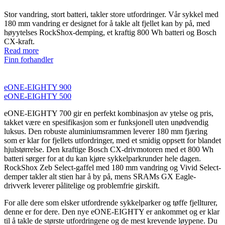
Stor vandring, stort batteri, takler store utfordringer. Vår sykkel med
180 mm vandring er designet for å takle alt fjellet kan by på, med
høyytelses RockShox-demping, et kraftig 800 Wh batteri og Bosch
CX-kraft.
Read more
Finn forhandler
eONE-EIGHTY 900
eONE-EIGHTY 500
eONE-EIGHTY 700 gir en perfekt kombinasjon av ytelse og pris,
takket være en spesifikasjon som er funksjonell uten unødvendig
luksus. Den robuste aluminiumsrammen leverer 180 mm fjæring
som er klar for fjellets utfordringer, med et smidig oppsett for blandet
hjulstørrelse. Den kraftige Bosch CX-drivmotoren med et 800 Wh
batteri sørger for at du kan kjøre sykkelparkrunder hele dagen.
RockShox Zeb Select-gaffel med 180 mm vandring og Vivid Select-
demper takler alt stien har å by på, mens SRAMs GX Eagle-
drivverk leverer pålitelige og problemfrie girskift.
For alle dere som elsker utfordrende sykkelparker og tøffe fjellturer,
denne er for dere. Den nye eONE-EIGHTY er ankommet og er klar
til å takle de største utfordringene og de mest krevende løypene. Du