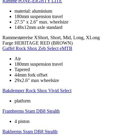
Ramme
eONE-EIGHTY LITE
material: aluminium
180mm suspension travel
27.5" x 2.6" max. wheelsize
148x12mm axle standard
Rammestørrelse
XShort, Short, Mid, Long, XLong
Farge
HERITAGE RED (BROWN)
Gaffel
Rock Shox Zeb Select eMTB
Air
180mm suspension travel
Tapered
44mm fork offset
29x2.6" max wheelsize
Bakdemper
Rock Shox Vivid Select
platform
Frambrems
Sram DB8 Stealth
4 piston
Bakbrems
Sram DB8 Stealth