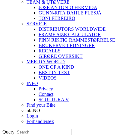
TEAM & UTØVERE
JOSÉ ANTONIO HERMIDA
GUNN-RITA DAHLE FLESJÅ
TONI FERREIRO
SERVICE
DISTRIBUTORS WORLDWIDE
FRAME SIZE CALCULATOR
FINN RIKTIG RAMMESTØRRELSE
BRUKERVEILEDNINGER
RECALLS
GIRØRE OVERSIKT
MERIDA WORLD
ONE OF A KIND
BEST IN TEST
VIDEOS
INFO
Privacy
Contact
SCULTURA V
Find your Bike
nb-NO
Login
Forhandlersøk
Query