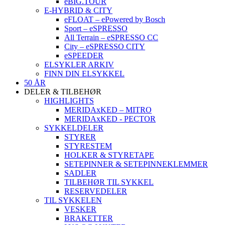
eBIG.TOUR
E-HYBRID & CITY
eFLOAT – ePowered by Bosch
Sport – eSPRESSO
All Terrain – eSPRESSO CC
City – eSPRESSO CITY
eSPEEDER
ELSYKLER ARKIV
FINN DIN ELSYKKEL
50 ÅR
DELER & TILBEHØR
HIGHLIGHTS
MERIDAxKED – MITRO
MERIDAxKED - PECTOR
SYKKELDELER
STYRER
STYRESTEM
HOLKER & STYRETAPE
SETEPINNER & SETEPINNEKLEMMER
SADLER
TILBEHØR TIL SYKKEL
RESERVEDELER
TIL SYKKELEN
VESKER
BRAKETTER