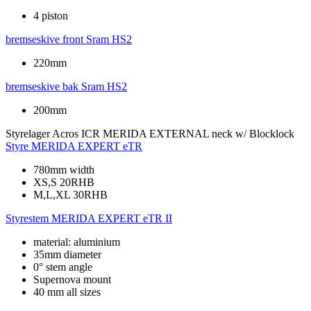
4 piston
bremseskive front
Sram HS2
220mm
bremseskive bak
Sram HS2
200mm
Styrelager
Acros ICR MERIDA EXTERNAL neck w/ Blocklock
Styre
MERIDA EXPERT eTR
780mm width
XS,S 20RHB
M,L,XL 30RHB
Styrestem
MERIDA EXPERT eTR II
material: aluminium
35mm diameter
0° stem angle
Supernova mount
40 mm all sizes