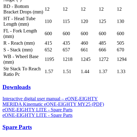
BD - Bottom
12
12
12
12
12
Bracket Drops (mm)
HT - Head Tube
110
115
120
125
130
Length (mm)
FL - Fork Length
600
600
600
600
600
(mm)
R - Reach (mm)
415
435
460
485
505
S - Stack (mm)
652
657
661
666
670
WB - Wheel Base
1195
1218
1245
1272
1294
(mm)
Str Stack To Reach
1.57
1.51
1.44
1.37
1.33
Ratio Pc
Downloads
Interactive digital user manual – eONE-EIGHTY
MERIDA Kinematic eONE-EIGHTY MY25 (PDF)
eONE-EIGHTY LITE - Spare Parts
eONE-EIGHTY LITE - Spare Parts
Spare Parts