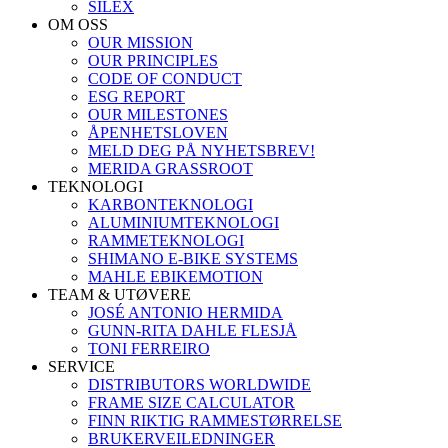
SILEX
OM OSS
OUR MISSION
OUR PRINCIPLES
CODE OF CONDUCT
ESG REPORT
OUR MILESTONES
ÅPENHETSLOVEN
MELD DEG PÅ NYHETSBREV!
MERIDA GRASSROOT
TEKNOLOGI
KARBONTEKNOLOGI
ALUMINIUMTEKNOLOGI
RAMMETEKNOLOGI
SHIMANO E-BIKE SYSTEMS
MAHLE EBIKEMOTION
TEAM & UTØVERE
JOSÉ ANTONIO HERMIDA
GUNN-RITA DAHLE FLESJÅ
TONI FERREIRO
SERVICE
DISTRIBUTORS WORLDWIDE
FRAME SIZE CALCULATOR
FINN RIKTIG RAMMESTØRRELSE
BRUKERVEILEDNINGER