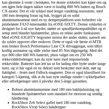
kan glemme å vente i heiskøen, for denne sykkelen kan kjøre om og
om igjen hele dagen takket være et kraftig 800 Wh batteri og Bosch
CX-motor. Det er vår sykkel med lengst vandring noensinne, med
180 mm demping foran og bak, bygget på en solid
aluminiumsramme med en ny demperplattform som forbedrer vår
prisbelønte FAST-kinematikk fra eONE-SIXTY. Denne sykkelen er
designet for å nå nye høyder, støttet av spiralfjærkompatibilitet og et
setup med blandet hjulstørrelse, pluss en rekke andre funksjoner.
Med eONE-EIGHTY begynner moroa der andre slutter, uansett om
du sykler oppover eller nedover. Dette er også vår første el-MTB
som bruker Bosch Performance Line CX drivaggregat, som tilbyr
kraftig assistanse og stille ytelse med 85 Nm tilgjengelig. Med det
nye 800 eller 600 Wh batteriet, pluss valget om en 250 Wh
rekkeviddeforlenger, kan du nyte turer med imponerende
rekkevidde. Batteriet kan lett tas ut for lading eller bytte under lange
turer, og vi har også en ny deksel som beskytter mot skitt, støt og
fuktighet – festet med Fidlock-magneter. Den er også klassifisert for
kategori 5-kjøring, slik at du kan nyte utallige runder i sykkelparker
eller utforkjøringer uten å påvirke den 5-årige garantien.
Robust aluminiumramme med 180 mm bakhjulsutslag og
blandede hjulstørrelser som standard for morsom og smidig
håndtering
RockShox Zeb Select gaffel med 180 mm vandring,
RockShox Vivid Select bakdemper