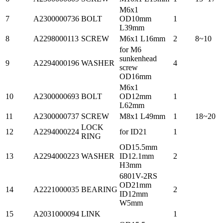
M6x1
7
A2300000736
BOLT
OD10mm
1
L39mm
8
A2298000113
SCREW
M6x1 L16mm
2
8~10
for M6
sunkenhead
9
A2294000196
WASHER
4
screw
OD16mm
M6x1
10
A2300000693
BOLT
OD12mm
1
L62mm
11
A2300000737
SCREW
M8x1 L49mm
1
18~20
LOCK
12
A2294000224
for ID21
1
RING
OD15.5mm
13
A2294000223
WASHER
ID12.1mm
2
H3mm
6801V-2RS
OD21mm
14
A2221000035
BEARING
2
ID12mm
W5mm
15
A2031000094
LINK
1