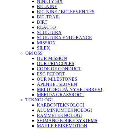
NINETY-SIX
BIG.NINE
BIG.NINE / BIG.SEVEN TFS
BIG.TRAIL
DIRT
REACTO
SCULTURA
SCULTURA ENDURANCE
MISSION
SILEX
OM OSS
OUR MISSION
OUR PRINCIPLES
CODE OF CONDUCT
ESG REPORT
OUR MILESTONES
ÅPENHETSLOVEN
MELD DEG PÅ NYHETSBREV!
MERIDA GRASSROOT
TEKNOLOGI
KARBONTEKNOLOGI
ALUMINIUMTEKNOLOGI
RAMMETEKNOLOGI
SHIMANO E-BIKE SYSTEMS
MAHLE EBIKEMOTION