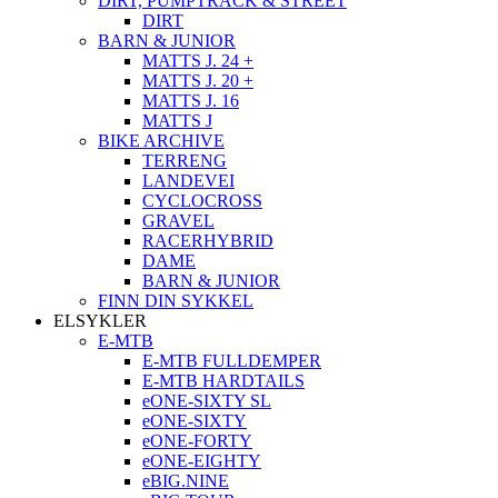
DIRT, PUMPTRACK & STREET
DIRT
BARN & JUNIOR
MATTS J. 24 +
MATTS J. 20 +
MATTS J. 16
MATTS J
BIKE ARCHIVE
TERRENG
LANDEVEI
CYCLOCROSS
GRAVEL
RACERHYBRID
DAME
BARN & JUNIOR
FINN DIN SYKKEL
ELSYKLER
E-MTB
E-MTB FULLDEMPER
E-MTB HARDTAILS
eONE-SIXTY SL
eONE-SIXTY
eONE-FORTY
eONE-EIGHTY
eBIG.NINE