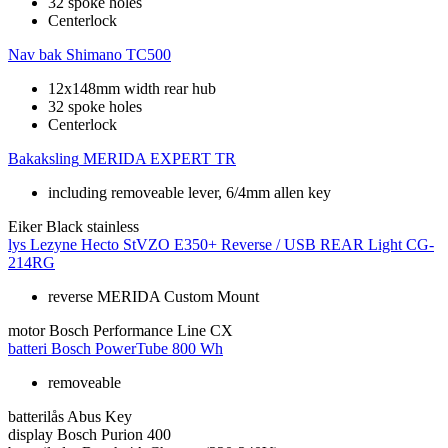
32 spoke holes
Centerlock
Nav bak
Shimano TC500
12x148mm width rear hub
32 spoke holes
Centerlock
Bakaksling
MERIDA EXPERT TR
including removeable lever, 6/4mm allen key
Eiker
Black stainless
lys
Lezyne Hecto StVZO E350+ Reverse / USB REAR Light CG-
214RG
reverse MERIDA Custom Mount
motor
Bosch Performance Line CX
batteri
Bosch PowerTube 800 Wh
removeable
batterilås
Abus Key
display
Bosch Purion 400