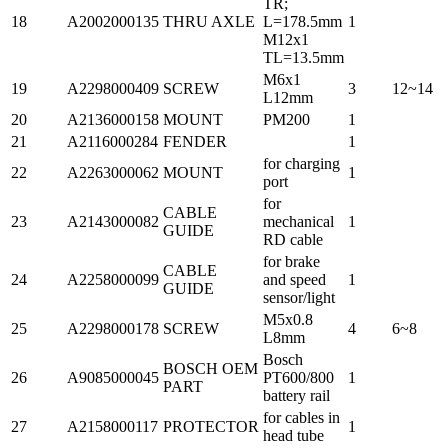
TR;
18
A2002000135
THRU AXLE
L=178.5mm
1
M12x1
TL=13.5mm
M6x1
19
A2298000409
SCREW
3
12~14
L12mm
20
A2136000158
MOUNT
PM200
1
21
A2116000284
FENDER
1
for charging
22
A2263000062
MOUNT
1
port
for
CABLE
23
A2143000082
mechanical
1
GUIDE
RD cable
for brake
CABLE
24
A2258000099
and speed
1
GUIDE
sensor/light
M5x0.8
25
A2298000178
SCREW
4
6~8
L8mm
Bosch
BOSCH OEM
26
A9085000045
PT600/800
1
PART
battery rail
for cables in
27
A2158000117
PROTECTOR
1
head tube