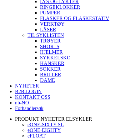
LYS OG LYKTER
RINGEKLOKKER
PUMPER
FLASKER OG FLASKESTATIV
VERKTØY
LÅSER
TIL SYKLISTEN
TRØYER
SHORTS
HJELMER
SYKKELSKO
HANSKER
SOKKER
BRILLER
DAME
NYHETER
B2B-LOGIN
KONTAKT OSS
nb-NO
Forhandlersøk
PRODUKT NYHETER ELSYKLER
eONE-SIXTY SL
eONE-EIGHTY
eFLOAT