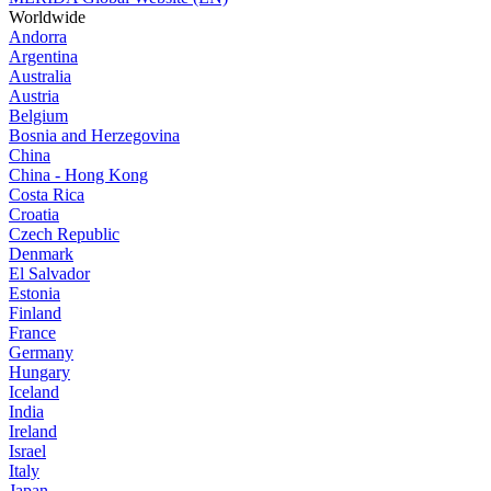
Worldwide
Andorra
Argentina
Australia
Austria
Belgium
Bosnia and Herzegovina
China
China - Hong Kong
Costa Rica
Croatia
Czech Republic
Denmark
El Salvador
Estonia
Finland
France
Germany
Hungary
Iceland
India
Ireland
Israel
Italy
Japan