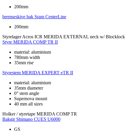
200mm
bremseskive bak
Sram CenterLine
200mm
Styrelager
Acros ICR MERIDA EXTERNAL neck w/ Blocklock
Styre
MERIDA COMP TR II
material: aluminium
780mm width
35mm rise
Styrestem
MERIDA EXPERT eTR II
material: aluminium
35mm diameter
0° stem angle
Supernova mount
40 mm all sizes
Holker / styretape
MERIDA COMP TR
Bakgir
Shimano CUES U6000
GS