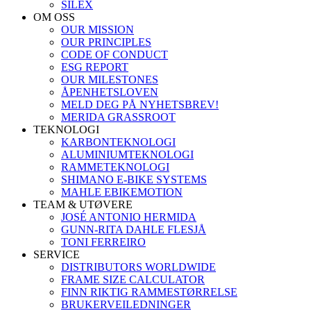
SILEX
OM OSS
OUR MISSION
OUR PRINCIPLES
CODE OF CONDUCT
ESG REPORT
OUR MILESTONES
ÅPENHETSLOVEN
MELD DEG PÅ NYHETSBREV!
MERIDA GRASSROOT
TEKNOLOGI
KARBONTEKNOLOGI
ALUMINIUMTEKNOLOGI
RAMMETEKNOLOGI
SHIMANO E-BIKE SYSTEMS
MAHLE EBIKEMOTION
TEAM & UTØVERE
JOSÉ ANTONIO HERMIDA
GUNN-RITA DAHLE FLESJÅ
TONI FERREIRO
SERVICE
DISTRIBUTORS WORLDWIDE
FRAME SIZE CALCULATOR
FINN RIKTIG RAMMESTØRRELSE
BRUKERVEILEDNINGER