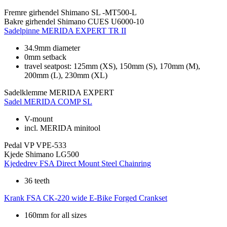
Fremre girhendel
Shimano SL -MT500-L
Bakre girhendel
Shimano CUES U6000-10
Sadelpinne
MERIDA EXPERT TR II
34.9mm diameter
0mm setback
travel seatpost: 125mm (XS), 150mm (S), 170mm (M),
200mm (L), 230mm (XL)
Sadelklemme
MERIDA EXPERT
Sadel
MERIDA COMP SL
V-mount
incl. MERIDA minitool
Pedal
VP VPE-533
Kjede
Shimano LG500
Kjededrev
FSA Direct Mount Steel Chainring
36 teeth
Krank
FSA CK-220 wide E-Bike Forged Crankset
160mm for all sizes