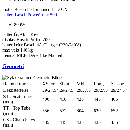
motor
Bosch Performance Line CX
batteri
Bosch PowerTube 800
800Wh
batterilås
Abus Key
display
Bosch Purion 200
batterilader
Bosch 4A Charger (220-240V)
max vekt
140 kg
manual
MERIDA eBike Manual
Geometri
Rammestørrelse
XShort
Short
Mid
Long
XLong
Dekkstørrelse
29/27.5"
29/27.5"
29/27.5"
29/27.5"
29/27.5"
ST - Seat Tubes
400
410
425
445
465
(mm)
TT - Top Tube
556
577
604
630
652
(mm)
CS - Chain Stays
435
435
435
435
435
(mm)