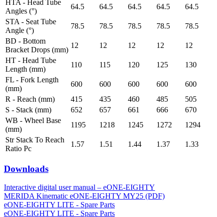
HTA - Head Tube
64.5
64.5
64.5
64.5
64.5
Angles (°)
STA - Seat Tube
78.5
78.5
78.5
78.5
78.5
Angle (°)
BD - Bottom
12
12
12
12
12
Bracket Drops (mm)
HT - Head Tube
110
115
120
125
130
Length (mm)
FL - Fork Length
600
600
600
600
600
(mm)
R - Reach (mm)
415
435
460
485
505
S - Stack (mm)
652
657
661
666
670
WB - Wheel Base
1195
1218
1245
1272
1294
(mm)
Str Stack To Reach
1.57
1.51
1.44
1.37
1.33
Ratio Pc
Downloads
Interactive digital user manual – eONE-EIGHTY
MERIDA Kinematic eONE-EIGHTY MY25 (PDF)
eONE-EIGHTY LITE - Spare Parts
eONE-EIGHTY LITE - Spare Parts