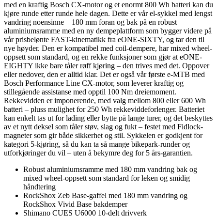
med en kraftig Bosch CX-motor og et enormt 800 Wh batteri kan du
kjøre runde etter runde hele dagen. Dette er vår el-sykkel med lengst
vandring noensinne – 180 mm foran og bak på en robust
aluminiumsramme med en ny dempeplattform som bygger videre på
vår prisbelønte FAST-kinematikk fra eONE-SIXTY, og tar den til
nye høyder. Den er kompatibel med coil-dempere, har mixed wheel-
oppsett som standard, og en rekke funksjoner som gjør at eONE-
EIGHTY ikke bare tåler røff kjøring – den trives med det. Oppover
eller nedover, den er alltid klar. Det er også vår første e-MTB med
Bosch Performance Line CX-motor, som leverer kraftig og
stillegående assistanse med opptil 100 Nm dreiemoment.
Rekkevidden er imponerende, med valg mellom 800 eller 600 Wh
batteri – pluss mulighet for 250 Wh rekkeviddeforlenger. Batteriet
kan enkelt tas ut for lading eller bytte på lange turer, og det beskyttes
av et nytt deksel som tåler støv, slag og fukt – festet med Fidlock-
magneter som gir både sikkerhet og stil. Sykkelen er godkjent for
kategori 5-kjøring, så du kan ta så mange bikepark-runder og
utforkjøringer du vil – uten å bekymre deg for 5 års-garantien.
Robust aluminiumsramme med 180 mm vandring bak og
mixed wheel-oppsett som standard for leken og smidig
håndtering
RockShox Zeb Base-gaffel med 180 mm vandring og
RockShox Vivid Base bakdemper
Shimano CUES U6000 10-delt drivverk