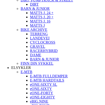
DIRT, PUMPTRACK & STREET
DIRT
BARN & JUNIOR
MATTS J. 24 +
MATTS J. 20 +
MATTS J. 16
MATTS J
BIKE ARCHIVE
TERRENG
LANDEVEI
CYCLOCROSS
GRAVEL
RACERHYBRID
DAME
BARN & JUNIOR
FINN DIN SYKKEL
ELSYKLER
E-MTB
E-MTB FULLDEMPER
E-MTB HARDTAILS
eONE-SIXTY SL
eONE-SIXTY
eONE-FORTY
eONE-EIGHTY
eBIG.NINE