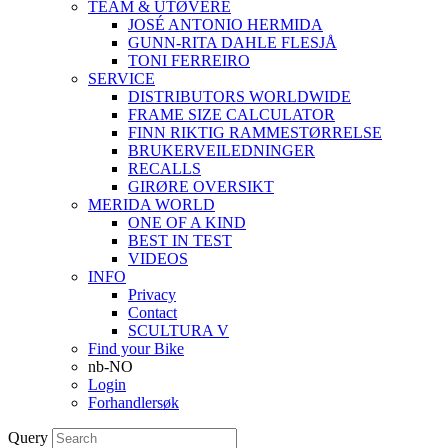
TEAM & UTØVERE
JOSÉ ANTONIO HERMIDA
GUNN-RITA DAHLE FLESJÅ
TONI FERREIRO
SERVICE
DISTRIBUTORS WORLDWIDE
FRAME SIZE CALCULATOR
FINN RIKTIG RAMMESTØRRELSE
BRUKERVEILEDNINGER
RECALLS
GIRØRE OVERSIKT
MERIDA WORLD
ONE OF A KIND
BEST IN TEST
VIDEOS
INFO
Privacy
Contact
SCULTURA V
Find your Bike
nb-NO
Login
Forhandlersøk
Query