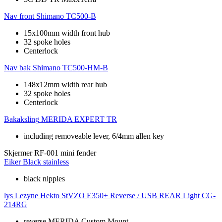
Nav front
Shimano TC500-B
15x100mm width front hub
32 spoke holes
Centerlock
Nav bak
Shimano TC500-HM-B
148x12mm width rear hub
32 spoke holes
Centerlock
Bakaksling
MERIDA EXPERT TR
including removeable lever, 6/4mm allen key
Skjermer
RF-001 mini fender
Eiker
Black stainless
black nipples
lys
Lezyne Hekto StVZO E350+ Reverse / USB REAR Light CG-
214RG
reverse MERIDA Custom Mount