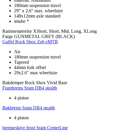
material: Aluminum
180mm suspension travel
29” x 2,6” max. wheelsize
148x12mm axle standard
intube *
Rammestørrelse
XShort, Short, Mid, Long, XLong
Farge
GUNMETAL GREY (BLACK)
Gaffel
Rock Shox Zeb eMTB
Air
180mm suspension travel
Tapered
44mm fork offset
29x2.6" max wheelsize
Bakdemper
Rock Shox Vivid Base
Frambrems
Sram DB4 stealth
4 piston
Bakbrems
Sram DB4 stealth
4 piston
bremseskive front
Sram CenterLine