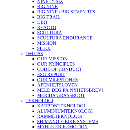
NINETY-SIX
BIG.NINE
BIG.NINE / BIG.SEVEN TFS
BIG.TRAIL
DIRT
REACTO
SCULTURA
SCULTURA ENDURANCE
MISSION
SILEX
OM OSS
OUR MISSION
OUR PRINCIPLES
CODE OF CONDUCT
ESG REPORT
OUR MILESTONES
ÅPENHETSLOVEN
MELD DEG PÅ NYHETSBREV!
MERIDA GRASSROOT
TEKNOLOGI
KARBONTEKNOLOGI
ALUMINIUMTEKNOLOGI
RAMMETEKNOLOGI
SHIMANO E-BIKE SYSTEMS
MAHLE EBIKEMOTION