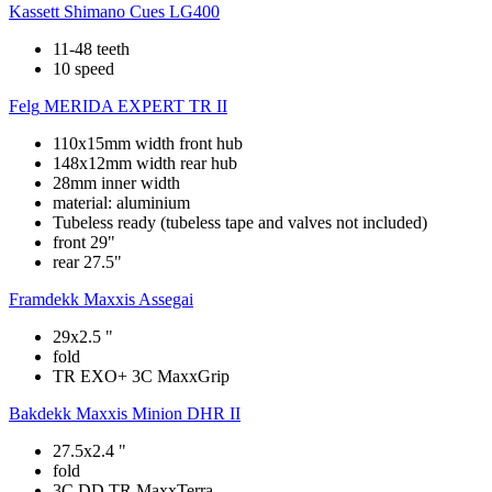
Kassett
Shimano Cues LG400
11-48 teeth
10 speed
Felg
MERIDA EXPERT TR II
110x15mm width front hub
148x12mm width rear hub
28mm inner width
material: aluminium
Tubeless ready (tubeless tape and valves not included)
front 29"
rear 27.5"
Framdekk
Maxxis Assegai
29x2.5 "
fold
TR EXO+ 3C MaxxGrip
Bakdekk
Maxxis Minion DHR II
27.5x2.4 "
fold
3C DD TR MaxxTerra