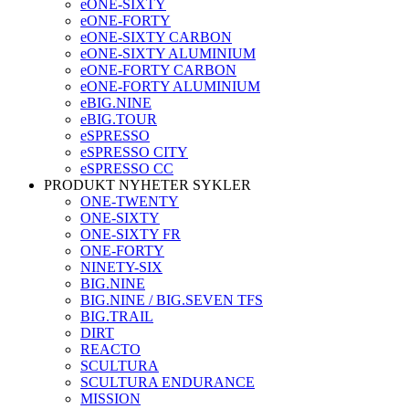
eONE-SIXTY
eONE-FORTY
eONE-SIXTY CARBON
eONE-SIXTY ALUMINIUM
eONE-FORTY CARBON
eONE-FORTY ALUMINIUM
eBIG.NINE
eBIG.TOUR
eSPRESSO
eSPRESSO CITY
eSPRESSO CC
PRODUKT NYHETER SYKLER
ONE-TWENTY
ONE-SIXTY
ONE-SIXTY FR
ONE-FORTY
NINETY-SIX
BIG.NINE
BIG.NINE / BIG.SEVEN TFS
BIG.TRAIL
DIRT
REACTO
SCULTURA
SCULTURA ENDURANCE
MISSION