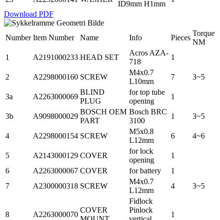
ID9mm H1mm
Download PDF
Torque
Number
Item Number
Name
Info
Pieces
NM
Acros AZA-
1
A2191000233
HEAD SET
1
718
M4x0.7
2
A2298000160
SCREW
7
3~5
L10mm
BLIND
for top tube
3a
A2263000069
1
PLUG
opening
BOSCH OEM
Bosch BRC
3b
A9098000029
1
3~5
PART
3100
M5x0.8
4
A2298000154
SCREW
6
4~6
L12mm
for lock
5
A2143000129
COVER
1
opening
6
A2263000067
COVER
for battery
1
M4x0.7
7
A2300000318
SCREW
4
3~5
L12mm
Fidlock
COVER
Pinlock
8
A2263000070
1
MOUNT
vertical