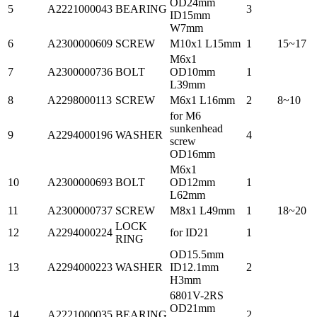
OD24mm
5
A2221000043
BEARING
3
ID15mm
W7mm
6
A2300000609
SCREW
M10x1 L15mm
1
15~17
M6x1
7
A2300000736
BOLT
OD10mm
1
L39mm
8
A2298000113
SCREW
M6x1 L16mm
2
8~10
for M6
sunkenhead
9
A2294000196
WASHER
4
screw
OD16mm
M6x1
10
A2300000693
BOLT
OD12mm
1
L62mm
11
A2300000737
SCREW
M8x1 L49mm
1
18~20
LOCK
12
A2294000224
for ID21
1
RING
OD15.5mm
13
A2294000223
WASHER
ID12.1mm
2
H3mm
6801V-2RS
OD21mm
14
A2221000035
BEARING
2