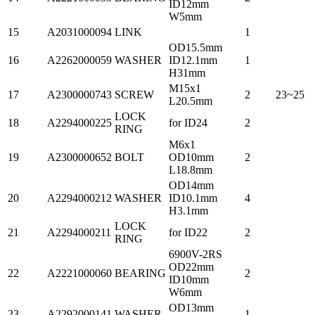
ID12mm
W5mm
15
A2031000094
LINK
1
OD15.5mm
16
A2262000059
WASHER
ID12.1mm
1
H31mm
M15x1
17
A2300000743
SCREW
2
23~25
L20.5mm
LOCK
18
A2294000225
for ID24
2
RING
M6x1
19
A2300000652
BOLT
OD10mm
2
L18.8mm
OD14mm
20
A2294000212
WASHER
ID10.1mm
4
H3.1mm
LOCK
21
A2294000211
for ID22
2
RING
6900V-2RS
OD22mm
22
A2221000060
BEARING
2
ID10mm
W6mm
OD13mm
23
A2292000141
WASHER
1