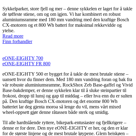
Sykkelparker, store fjell og mer – denne sykkelen er laget for å takle
de tøffeste stiene, om og om igjen. Vi har kombinert en robust
aluminiumsramme med 180 mm vandring med den kraftige Bosch
CX-motoren og et 800 Wh batteri for maksimal rekkevidde og
ytelse.
Read more
Finn forhandler
eONE-EIGHTY 700
eONE-EIGHTY FR 800
eONE-EIGHTY 500 er bygget for å takle de mest brutale stiene –
uansett hvor du finner dem. Med 180 mm vandring foran og bak fra
vår robuste aluminiumsramme, RockShox Zeb Base-gaffel og Vivid
Base-bakdemper, er denne sykkelen klar til å sluke steinpartier til
frokost, dropp til lunsj og gap til middag – eller hva enn du er sulten
på. Den kraftige Bosch CX-motoren og det enorme 800 Wh
batteriet lar deg gjenta moroa så lenge du vil, mens vårt mixed
wheel-oppsett gjør denne råtassen både sterk og smidig.
Til alle hardtslående ryttere, bikepark-entusiaster og fjellkrigere –
denne er for dere. Den nye eONE-EIGHTY er her, og den er klar
for de største linjene og de mest brutale løypene. Glem heiskøen –