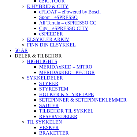
eBIG.TOUR
E-HYBRID & CITY
eFLOAT – ePowered by Bosch
Sport – eSPRESSO
All Terrain – eSPRESSO CC
City – eSPRESSO CITY
eSPEEDER
ELSYKLER ARKIV
FINN DIN ELSYKKEL
50 ÅR
DELER & TILBEHØR
HIGHLIGHTS
MERIDAxKED – MITRO
MERIDAxKED - PECTOR
SYKKELDELER
STYRER
STYRESTEM
HOLKER & STYRETAPE
SETEPINNER & SETEPINNEKLEMMER
SADLER
TILBEHØR TIL SYKKEL
RESERVEDELER
TIL SYKKELEN
VESKER
BRAKETTER