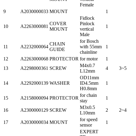
Female
9
A2030000033
MOUNT
1
Fidlock
COVER
Pinlock
10
A2263000081
1
MOUNT
vertical
Male
for Bosch
CHAIN
11
A2232000064
with 55mm
1
GUIDE
chainline
12
A2263000068
PROTECTOR
for motor
1
M4x0.7
13
A2298000361
SCREW
4
3~5
L12mm
OD11mm
14
A2292000139
WASHER
ID4.5mm
1
H0.8mm
for chain
15
A2158000094
PROTECTOR
1
stay
M3x0.5
16
A2300000129
SCREW
2
2~4
L10mm
for speed
17
A2030000034
MOUNT
1
sensor
EXPERT