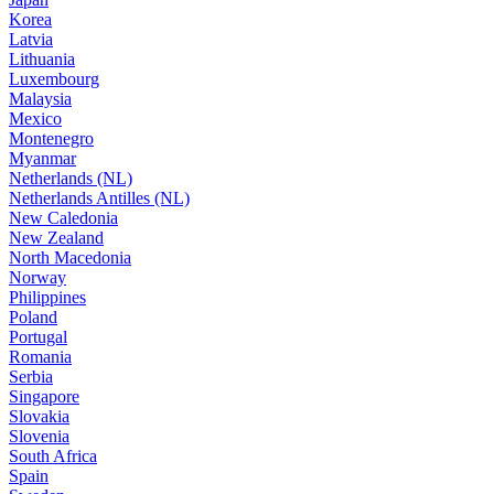
Korea
Latvia
Lithuania
Luxembourg
Malaysia
Mexico
Montenegro
Myanmar
Netherlands (NL)
Netherlands Antilles (NL)
New Caledonia
New Zealand
North Macedonia
Norway
Philippines
Poland
Portugal
Romania
Serbia
Singapore
Slovakia
Slovenia
South Africa
Spain