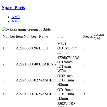
Spare Parts
AM0
AM7
Torque
Number
Item Number
Name
Info
Pieces
NM
M6x1
1
A2300000696
BOLT
OD15/17mm
1
L74mm
172607V-2RS
OD26mm
2
A2221000040
BEARING
1
ID17mm
W7mm
OD21mm
3
A2294000102
WASHER
ID17.1mm
1
H3mm
OD19mm
4
A2294000016
WASHER
ID15.1mm
3
H3mm
3802V-2RS