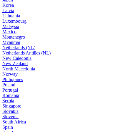
Korea
Latvia
Lithuania
Luxembourg
Malaysia
Mexico
Montenegro
Myanmar
Netherlands (NL)
Netherlands Antilles (NL)
New Caledonia
New Zealand
North Macedonia
Norway
Philippines
Poland
Portugal
Romania
Serbia
Singapore
Slovakia
Slovenia
South Africa
Spain