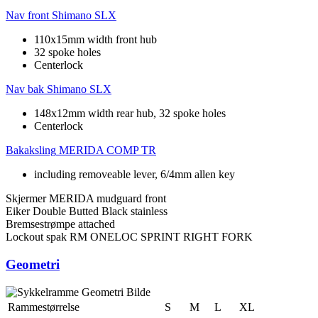
Nav front
Shimano SLX
110x15mm width front hub
32 spoke holes
Centerlock
Nav bak
Shimano SLX
148x12mm width rear hub, 32 spoke holes
Centerlock
Bakaksling
MERIDA COMP TR
including removeable lever, 6/4mm allen key
Skjermer
MERIDA mudguard front
Eiker
Double Butted Black stainless
Bremsestrømpe
attached
Lockout spak
RM ONELOC SPRINT RIGHT FORK
Geometri
Rammestørrelse
S
M
L
XL