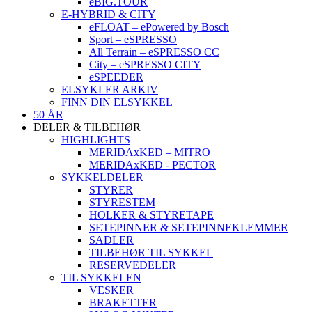
eBIG.TOUR
E-HYBRID & CITY
eFLOAT – ePowered by Bosch
Sport – eSPRESSO
All Terrain – eSPRESSO CC
City – eSPRESSO CITY
eSPEEDER
ELSYKLER ARKIV
FINN DIN ELSYKKEL
50 ÅR
DELER & TILBEHØR
HIGHLIGHTS
MERIDAxKED – MITRO
MERIDAxKED - PECTOR
SYKKELDELER
STYRER
STYRESTEM
HOLKER & STYRETAPE
SETEPINNER & SETEPINNEKLEMMER
SADLER
TILBEHØR TIL SYKKEL
RESERVEDELER
TIL SYKKELEN
VESKER
BRAKETTER