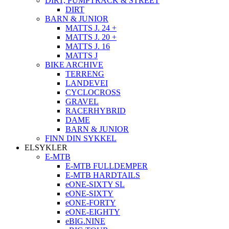
DIRT, PUMPTRACK & STREET
DIRT
BARN & JUNIOR
MATTS J. 24 +
MATTS J. 20 +
MATTS J. 16
MATTS J
BIKE ARCHIVE
TERRENG
LANDEVEI
CYCLOCROSS
GRAVEL
RACERHYBRID
DAME
BARN & JUNIOR
FINN DIN SYKKEL
ELSYKLER
E-MTB
E-MTB FULLDEMPER
E-MTB HARDTAILS
eONE-SIXTY SL
eONE-SIXTY
eONE-FORTY
eONE-EIGHTY
eBIG.NINE