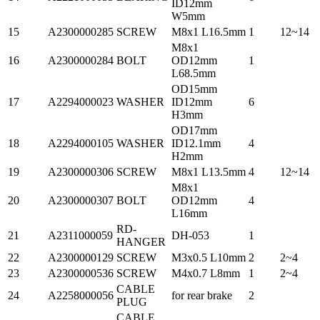
ID12mm
W5mm
15
A2300000285
SCREW
M8x1 L16.5mm
1
12~14
M8x1
16
A2300000284
BOLT
OD12mm
1
L68.5mm
OD15mm
17
A2294000023
WASHER
ID12mm
6
H3mm
OD17mm
18
A2294000105
WASHER
ID12.1mm
4
H2mm
19
A2300000306
SCREW
M8x1 L13.5mm
4
12~14
M8x1
20
A2300000307
BOLT
OD12mm
4
L16mm
RD-
21
A2311000059
DH-053
1
HANGER
22
A2300000129
SCREW
M3x0.5 L10mm
2
2~4
23
A2300000536
SCREW
M4x0.7 L8mm
1
2~4
CABLE
24
A2258000056
for rear brake
2
PLUG
CABLE