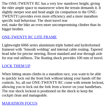
The ONE-TWENTY RC has a very low standover height, giving
the rider ample space to manoeuvre when the terrain demands it. It
slightly steeper seat and head angle (in comparison to the ONE-
TWENTY) provides even more efficiency and a more marathon
specific trail behaviour. The short travel rear
end, make the bike an even more uncompromising climber than its
bigger brother.
ONE-TWENTY RC LITE FRAME
Lightweight 6066 series aluminium triple butted and hydroformed
frameset with ‘Smooth welding’ and internal cable routing. Tapered
head tube for precise steering, Boost standard and rear through axle
for rear end stiffness. The floating shock provides 100 mm of travel.
LOCK THEM UP
When hitting steam climbs in a marathon race, you want to be able
to quickly lock out the front fork without taking your hands off the
controls. So, all our ONE-TWENTY RC come with remote lockout,
allowing you to lock out the fork from a leaver on your handlebars.
The rear shock lockout is positioned on the shock to keep the
cockpit clean and manageable.
MARATHON FOCUS