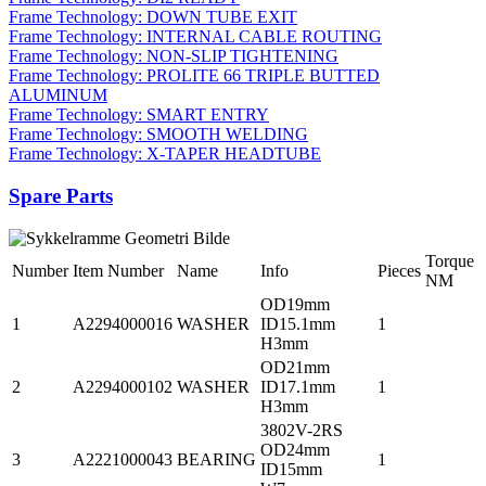
Frame Technology: DOWN TUBE EXIT
Frame Technology: INTERNAL CABLE ROUTING
Frame Technology: NON-SLIP TIGHTENING
Frame Technology: PROLITE 66 TRIPLE BUTTED
ALUMINUM
Frame Technology: SMART ENTRY
Frame Technology: SMOOTH WELDING
Frame Technology: X-TAPER HEADTUBE
Spare Parts
Torque
Number
Item Number
Name
Info
Pieces
NM
OD19mm
1
A2294000016
WASHER
ID15.1mm
1
H3mm
OD21mm
2
A2294000102
WASHER
ID17.1mm
1
H3mm
3802V-2RS
OD24mm
3
A2221000043
BEARING
1
ID15mm