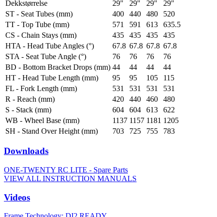
Dekkstørrelse
29"
29"
29"
29"
ST - Seat Tubes (mm)
400
440
480
520
TT - Top Tube (mm)
571
591
613
635.5
CS - Chain Stays (mm)
435
435
435
435
HTA - Head Tube Angles (°)
67.8
67.8
67.8
67.8
STA - Seat Tube Angle (°)
76
76
76
76
BD - Bottom Bracket Drops (mm)
44
44
44
44
HT - Head Tube Length (mm)
95
95
105
115
FL - Fork Length (mm)
531
531
531
531
R - Reach (mm)
420
440
460
480
S - Stack (mm)
604
604
613
622
WB - Wheel Base (mm)
1137
1157
1181
1205
SH - Stand Over Height (mm)
703
725
755
783
Downloads
ONE-TWENTY RC LITE - Spare Parts
VIEW ALL INSTRUCTION MANUALS
Videos
Frame Technology: DI2 READY