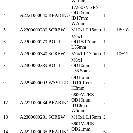
W7mm
172607V-2RS
OD26mm
4
A2221000040
BEARING
1
ID17mm
W7mm
5
A2300000280
SCREW
M10x1 L15mm
1
16~18
M6x1
6
A2300000279
BOLT
OD15/17mm
1
L55mm
7
A2300000340
SCREW
M6x1 L13.5mm
1
10~12
M6x1
8
A2300000339
BOLT
OD10mm
1
L55.5mm
OD15mm
9
A2294000093
WASHER
ID10.1mm
2
H3mm
6800V-2RS
OD19mm
12
A2221000034
BEARING
2
ID10mm
W5mm
13
A2300000281
SCREW
M10x1 L15mm
2
6801V-2RS
OD21mm
14
A2221000035
BEARING
6