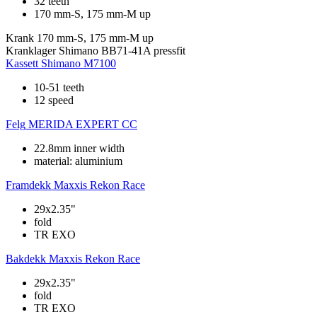
32 teeth
170 mm-S, 175 mm-M up
Krank
170 mm-S, 175 mm-M up
Kranklager
Shimano BB71-41A pressfit
Kassett
Shimano M7100
10-51 teeth
12 speed
Felg
MERIDA EXPERT CC
22.8mm inner width
material: aluminium
Framdekk
Maxxis Rekon Race
29x2.35"
fold
TR EXO
Bakdekk
Maxxis Rekon Race
29x2.35"
fold
TR EXO