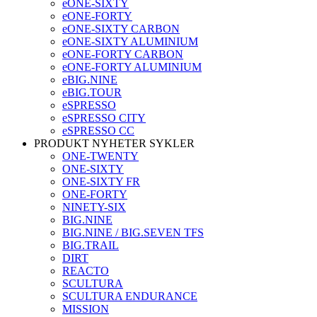
eONE-SIXTY
eONE-FORTY
eONE-SIXTY CARBON
eONE-SIXTY ALUMINIUM
eONE-FORTY CARBON
eONE-FORTY ALUMINIUM
eBIG.NINE
eBIG.TOUR
eSPRESSO
eSPRESSO CITY
eSPRESSO CC
PRODUKT NYHETER SYKLER
ONE-TWENTY
ONE-SIXTY
ONE-SIXTY FR
ONE-FORTY
NINETY-SIX
BIG.NINE
BIG.NINE / BIG.SEVEN TFS
BIG.TRAIL
DIRT
REACTO
SCULTURA
SCULTURA ENDURANCE
MISSION