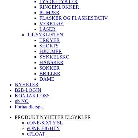
LYS OG LYKTER
RINGEKLOKKER
PUMPER
FLASKER OG FLASKESTATIV
VERKTØY
LÅSER
TIL SYKLISTEN
TRØYER
SHORTS
HJELMER
SYKKELSKO
HANSKER
SOKKER
BRILLER
DAME
NYHETER
B2B-LOGIN
KONTAKT OSS
nb-NO
Forhandlersøk
PRODUKT NYHETER ELSYKLER
eONE-SIXTY SL
eONE-EIGHTY
eFLOAT