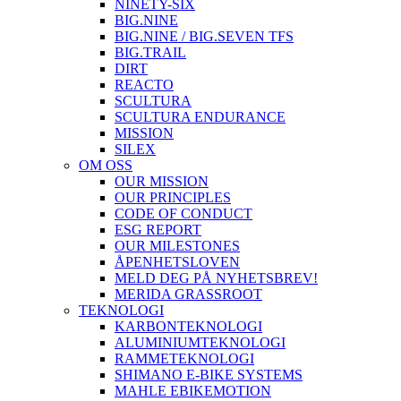
NINETY-SIX
BIG.NINE
BIG.NINE / BIG.SEVEN TFS
BIG.TRAIL
DIRT
REACTO
SCULTURA
SCULTURA ENDURANCE
MISSION
SILEX
OM OSS
OUR MISSION
OUR PRINCIPLES
CODE OF CONDUCT
ESG REPORT
OUR MILESTONES
ÅPENHETSLOVEN
MELD DEG PÅ NYHETSBREV!
MERIDA GRASSROOT
TEKNOLOGI
KARBONTEKNOLOGI
ALUMINIUMTEKNOLOGI
RAMMETEKNOLOGI
SHIMANO E-BIKE SYSTEMS
MAHLE EBIKEMOTION