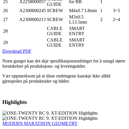
25
A2258000057
for BB
1
GUIDE
26
A2300000245
SCREW
M4x0.7 L8mm
1
3~5
M3x0.5
27
A2300000213
SCREW
2
2~4
L13.5mm
CABLE
SMART
28
GUIDE
ENTRY
CABLE
SMART
29
GUIDE
ENTRY
Download PDF
Noen ganger kan det skje spesifikasjonsendringer for å unngå større
forsinkelser på produksjons- og leveringstider.
Vær oppmerksom på at disse endringene kanskje ikke alltid
gjenspeiles på produktsider og bilder.
Highlights
MODERN MARATHON GEOMETRY