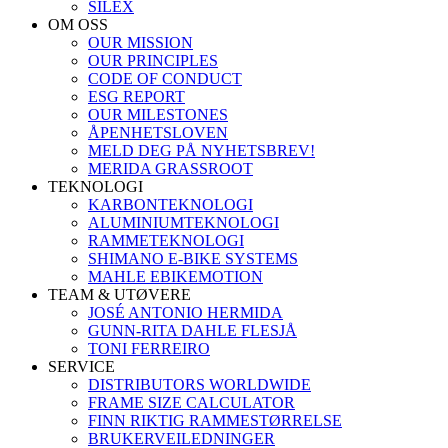
SILEX
OM OSS
OUR MISSION
OUR PRINCIPLES
CODE OF CONDUCT
ESG REPORT
OUR MILESTONES
ÅPENHETSLOVEN
MELD DEG PÅ NYHETSBREV!
MERIDA GRASSROOT
TEKNOLOGI
KARBONTEKNOLOGI
ALUMINIUMTEKNOLOGI
RAMMETEKNOLOGI
SHIMANO E-BIKE SYSTEMS
MAHLE EBIKEMOTION
TEAM & UTØVERE
JOSÉ ANTONIO HERMIDA
GUNN-RITA DAHLE FLESJÅ
TONI FERREIRO
SERVICE
DISTRIBUTORS WORLDWIDE
FRAME SIZE CALCULATOR
FINN RIKTIG RAMMESTØRRELSE
BRUKERVEILEDNINGER