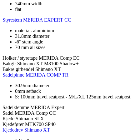
740mm width
flat
Styrestem
MERIDA EXPERT CC
material: aluminium
31.8mm diameter
-6° stem angle
70 mm all sizes
Holker / styretape
MERIDA Comp EC
Bakgir
Shimano XT M8100 Shadow+
Bakre girhendel
Shimano XT
Sadelpinne
MERIDA COMP TR
30.9mm diameter
0mm setback
S: 100mm travel seatpost - M/L/XL 125mm travel seatpost
Sadelklemme
MERIDA Expert
Sadel
MERIDA Comp CC
Kjede
Shimano SLX
Kjedefører
MTK700 SP40
Kjededrev
Shimano XT