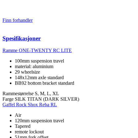
Finn forhandler
Spesifikasjoner
Ramme
ONE-TWENTY RC LITE
100mm suspension travel
material: aluminium
29 wheelsize
148x12mm axle standard
BB92 bottom bracket standard
Rammestørrelse
S, M, L, XL
Farge
SILK TITAN (DARK SILVER)
Gaffel
Rock Shox Reba RL
Air
120mm suspension travel
Tapered
remote lockout
51mm fork offset