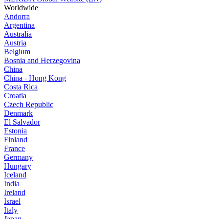
Worldwide
Andorra
Argentina
Australia
Austria
Belgium
Bosnia and Herzegovina
China
China - Hong Kong
Costa Rica
Croatia
Czech Republic
Denmark
El Salvador
Estonia
Finland
France
Germany
Hungary
Iceland
India
Ireland
Israel
Italy
Japan