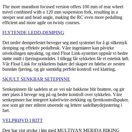
The more marathon focused version offers 100 mm of rear wheel
travel combined with a 120 mm suspension fork, resulting in a
steeper seat and head angle, making the RC even more pedalling
efficient and more agile on twisty courses.
FLYTENDE LEDD-DEMPING
Det nedre demperfestet beveger seg med systemet for å gi silkemyk
demping og effektiv pedalbruk. Våre ingeniører kan påvirke
utvekslingen nøyaktig, og med Float Link-systemet oppnår vi bedre
støtte midt i fjæringsområdet. I tillegg får sykkelen får et estetisk løft.
Vår Float Link for sykkelens bakre del skaper en følelse av nesten
bunnløs fjæring, og gir samtidig perfekt kontroll ved klatring.
SKJULT SENKBAR SETEPINNE
Senkepinnen får sadelen ut av vei når bakkene blir brattere, og gir
mer plass å bevege seg på og bedre kontroll over sykkelen. Våre
senkepinner har integrert kabel/wire-trekking og fjernkontrollspaker,
noe som gir mer stilrent utseende og lettere sadelhøydejustering i
fart.
VELPRØVD I RITT
Den har vist styrke i løp med MULTIVAN MERIDA BIKING