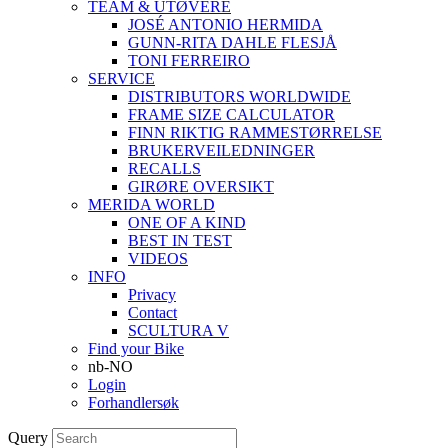
TEAM & UTØVERE
JOSÉ ANTONIO HERMIDA
GUNN-RITA DAHLE FLESJÅ
TONI FERREIRO
SERVICE
DISTRIBUTORS WORLDWIDE
FRAME SIZE CALCULATOR
FINN RIKTIG RAMMESTØRRELSE
BRUKERVEILEDNINGER
RECALLS
GIRØRE OVERSIKT
MERIDA WORLD
ONE OF A KIND
BEST IN TEST
VIDEOS
INFO
Privacy
Contact
SCULTURA V
Find your Bike
nb-NO
Login
Forhandlersøk
Query