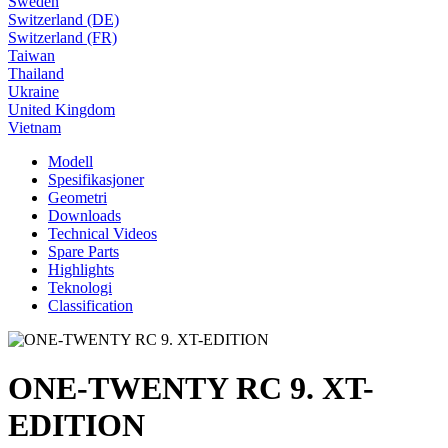
Sweden
Switzerland (DE)
Switzerland (FR)
Taiwan
Thailand
Ukraine
United Kingdom
Vietnam
Modell
Spesifikasjoner
Geometri
Downloads
Technical Videos
Spare Parts
Highlights
Teknologi
Classification
ONE-TWENTY RC 9. XT-
EDITION