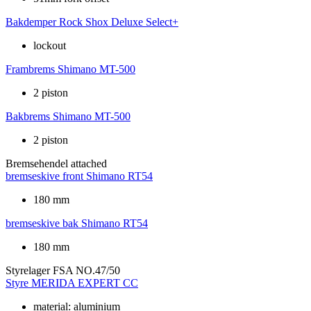
Bakdemper
Rock Shox Deluxe Select+
lockout
Frambrems
Shimano MT-500
2 piston
Bakbrems
Shimano MT-500
2 piston
Bremsehendel
attached
bremseskive front
Shimano RT54
180 mm
bremseskive bak
Shimano RT54
180 mm
Styrelager
FSA NO.47/50
Styre
MERIDA EXPERT CC
material: aluminium