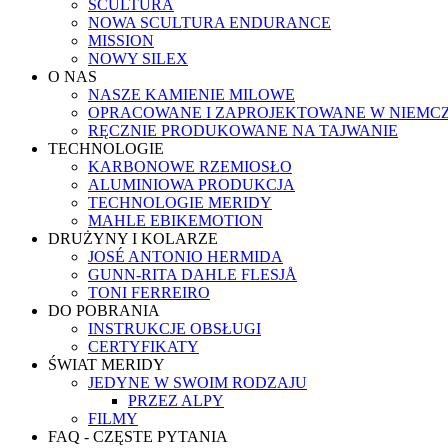
SCULTURA
NOWA SCULTURA ENDURANCE
MISSION
NOWY SILEX
O NAS
NASZE KAMIENIE MILOWE
OPRACOWANE I ZAPROJEKTOWANE W NIEMC
RĘCZNIE PRODUKOWANE NA TAJWANIE
TECHNOLOGIE
KARBONOWE RZEMIOSŁO
ALUMINIOWA PRODUKCJA
TECHNOLOGIE MERIDY
MAHLE EBIKEMOTION
DRUŻYNY I KOLARZE
JOSÉ ANTONIO HERMIDA
GUNN-RITA DAHLE FLESJÅ
TONI FERREIRO
DO POBRANIA
INSTRUKCJE OBSŁUGI
CERTYFIKATY
ŚWIAT MERIDY
JEDYNE W SWOIM RODZAJU
PRZEZ ALPY
FILMY
FAQ - CZĘSTE PYTANIA