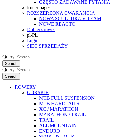
CZĘSTO ZADAWANE PYTANIA
footer pages
ROZSZERZONA GWARANCJA
NOWA SCULTURA V TEAM
NOWE REACTO
Dobierz rower
pl-PL
Login
SIEĆ SPRZEDAŻY
Query
Search
Query
Search
ROWERY
GÓRSKIE
MTB FULL SUSPENSION
MTB HARDTAILS
XC / MARATHON
MARATHON / TRAIL
TRAIL
ALL MOUNTAIN
ENDURO
SPORT & TOUR