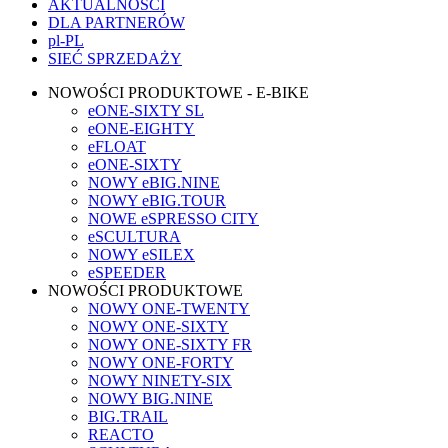
AKTUALNOŚCI
DLA PARTNERÓW
pl-PL
SIEĆ SPRZEDAŻY
NOWOŚCI PRODUKTOWE - E-BIKE
eONE-SIXTY SL
eONE-EIGHTY
eFLOAT
eONE-SIXTY
NOWY eBIG.NINE
NOWY eBIG.TOUR
NOWE eSPRESSO CITY
eSCULTURA
NOWY eSILEX
eSPEEDER
NOWOŚCI PRODUKTOWE
NOWY ONE-TWENTY
NOWY ONE-SIXTY
NOWY ONE-SIXTY FR
NOWY ONE-FORTY
NOWY NINETY-SIX
NOWY BIG.NINE
BIG.TRAIL
REACTO