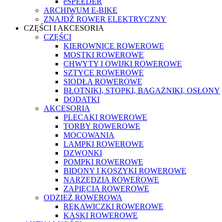
eSPEEDER
ARCHIWUM E-BIKE
ZNAJDŹ ROWER ELEKTRYCZNY
CZĘŚCI I AKCESORIA
CZĘŚCI
KIEROWNICE ROWEROWE
MOSTKI ROWEROWE
CHWYTY I OWIJKI ROWEROWE
SZTYCE ROWEROWE
SIODŁA ROWEROWE
BŁOTNIKI, STOPKI, BAGAŻNIKI, OSŁONY
DODATKI
AKCESORIA
PLECAKI ROWEROWE
TORBY ROWEROWE
MOCOWANIA
LAMPKI ROWEROWE
DZWONKI
POMPKI ROWEROWE
BIDONY I KOSZYKI ROWEROWE
NARZĘDZIA ROWEROWE
ZAPIĘCIA ROWEROWE
ODZIEŻ ROWEROWA
RĘKAWICZKI ROWEROWE
KASKI ROWEROWE