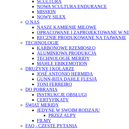
SCULTURA
NOWA SCULTURA ENDURANCE
MISSION
NOWY SILEX
O NAS
NASZE KAMIENIE MILOWE
OPRACOWANE I ZAPROJEKTOWANE W N
RĘCZNIE PRODUKOWANE NA TAJWANIE
TECHNOLOGIE
KARBONOWE RZEMIOSŁO
ALUMINIOWA PRODUKCJA
TECHNOLOGIE MERIDY
MAHLE EBIKEMOTION
DRUŻYNY I KOLARZE
JOSÉ ANTONIO HERMIDA
GUNN-RITA DAHLE FLESJÅ
TONI FERREIRO
DO POBRANIA
INSTRUKCJE OBSŁUGI
CERTYFIKATY
ŚWIAT MERIDY
JEDYNE W SWOIM RODZAJU
PRZEZ ALPY
FILMY
FAQ - CZĘSTE PYTANIA