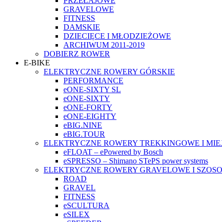
PRZEŁAJOWE
GRAVELOWE
FITNESS
DAMSKIE
DZIECIĘCE I MŁODZIEŻOWE
ARCHIWUM 2011-2019
DOBIERZ ROWER
E-BIKE
ELEKTRYCZNE ROWERY GÓRSKIE
PERFORMANCE
eONE-SIXTY SL
eONE-SIXTY
eONE-FORTY
eONE-EIGHTY
eBIG.NINE
eBIG.TOUR
ELEKTRYCZNE ROWERY TREKKINGOWE I MIE
eFLOAT – ePowered by Bosch
eSPRESSO – Shimano STePS power systems
ELEKTRYCZNE ROWERY GRAVELOWE I SZOS
ROAD
GRAVEL
FITNESS
eSCULTURA
eSILEX