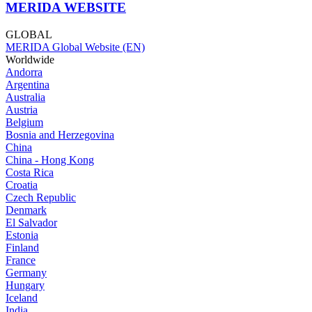
MERIDA WEBSITE
GLOBAL
MERIDA Global Website (EN)
Worldwide
Andorra
Argentina
Australia
Austria
Belgium
Bosnia and Herzegovina
China
China - Hong Kong
Costa Rica
Croatia
Czech Republic
Denmark
El Salvador
Estonia
Finland
France
Germany
Hungary
Iceland
India