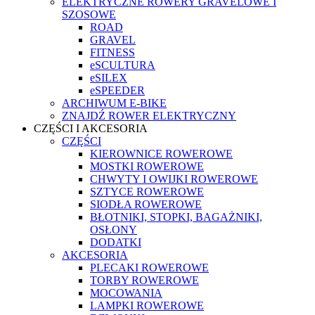
ELEKTRYCZNE ROWERY GRAVELOWE I
SZOSOWE
ROAD
GRAVEL
FITNESS
eSCULTURA
eSILEX
eSPEEDER
ARCHIWUM E-BIKE
ZNAJDŹ ROWER ELEKTRYCZNY
CZĘŚCI I AKCESORIA
CZĘŚCI
KIEROWNICE ROWEROWE
MOSTKI ROWEROWE
CHWYTY I OWIJKI ROWEROWE
SZTYCE ROWEROWE
SIODŁA ROWEROWE
BŁOTNIKI, STOPKI, BAGAŻNIKI,
OSŁONY
DODATKI
AKCESORIA
PLECAKI ROWEROWE
TORBY ROWEROWE
MOCOWANIA
LAMPKI ROWEROWE