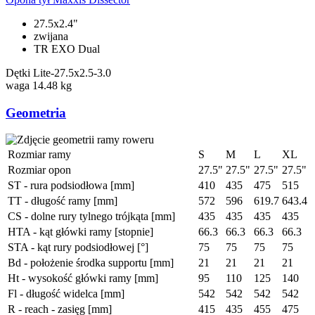
27.5x2.4"
zwijana
TR EXO Dual
Dętki
Lite-27.5x2.5-3.0
waga
14.48 kg
Geometria
Rozmiar ramy
S
M
L
XL
Rozmiar opon
27.5"
27.5"
27.5"
27.5"
ST - rura podsiodłowa [mm]
410
435
475
515
TT - długość ramy [mm]
572
596
619.7
643.4
CS - dolne rury tylnego trójkąta [mm]
435
435
435
435
HTA - kąt główki ramy [stopnie]
66.3
66.3
66.3
66.3
STA - kąt rury podsiodłowej [°]
75
75
75
75
Bd - położenie środka supportu [mm]
21
21
21
21
Ht - wysokość główki ramy [mm]
95
110
125
140
Fl - długość widelca [mm]
542
542
542
542
R - reach - zasięg [mm]
415
435
455
475