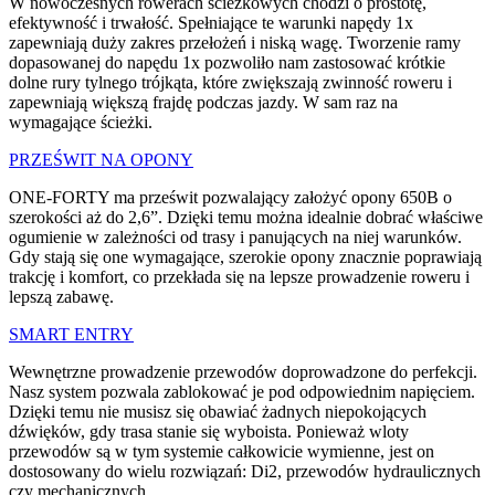
W nowoczesnych rowerach ścieżkowych chodzi o prostotę,
efektywność i trwałość. Spełniające te warunki napędy 1x
zapewniają duży zakres przełożeń i niską wagę. Tworzenie ramy
dopasowanej do napędu 1x pozwoliło nam zastosować krótkie
dolne rury tylnego trójkąta, które zwiększają zwinność roweru i
zapewniają większą frajdę podczas jazdy. W sam raz na
wymagające ścieżki.
PRZEŚWIT NA OPONY
ONE-FORTY ma prześwit pozwalający założyć opony 650B o
szerokości aż do 2,6”. Dzięki temu można idealnie dobrać właściwe
ogumienie w zależności od trasy i panujących na niej warunków.
Gdy stają się one wymagające, szerokie opony znacznie poprawiają
trakcję i komfort, co przekłada się na lepsze prowadzenie roweru i
lepszą zabawę.
SMART ENTRY
Wewnętrzne prowadzenie przewodów doprowadzone do perfekcji.
Nasz system pozwala zablokować je pod odpowiednim napięciem.
Dzięki temu nie musisz się obawiać żadnych niepokojących
dźwięków, gdy trasa stanie się wyboista. Ponieważ wloty
przewodów są w tym systemie całkowicie wymienne, jest on
dostosowany do wielu rozwiązań: Di2, przewodów hydraulicznych
czy mechanicznych.