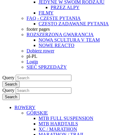
JEDYNE W SWOIM RODZAJU
PRZEZ ALPY
FILMY
FAQ - CZĘSTE PYTANIA
CZĘSTO ZADAWANE PYTANIA
footer pages
ROZSZERZONA GWARANCJA
NOWA SCULTURA V TEAM
NOWE REACTO
Dobierz rower
pl-PL
Login
SIEĆ SPRZEDAŻY
Query
Search
Query
Search
ROWERY
GÓRSKIE
MTB FULL SUSPENSION
MTB HARDTAILS
XC / MARATHON
MARATHON / TRAIL