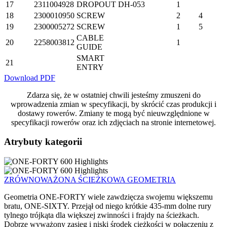
17
2311004928
DROPOUT
DH-053
1
18
2300010950
SCREW
2
4
19
2300005272
SCREW
1
5
CABLE
20
2258003812
1
GUIDE
SMART
21
ENTRY
Download PDF
Zdarza się, że w ostatniej chwili jesteśmy zmuszeni do
wprowadzenia zmian w specyfikacji, by skrócić czas produkcji i
dostawy rowerów. Zmiany te mogą być nieuwzględnione w
specyfikacji rowerów oraz ich zdjęciach na stronie internetowej.
Atrybuty kategorii
ZRÓWNOWAŻONA ŚCIEŻKOWA GEOMETRIA
Geometria ONE-FORTY wiele zawdzięcza swojemu większemu
bratu, ONE-SIXTY. Przejął od niego krótkie 435-mm dolne rury
tylnego trójkąta dla większej zwinności i frajdy na ścieżkach.
Dobrze wyważony zasięg i niski środek ciężkości w połączeniu z