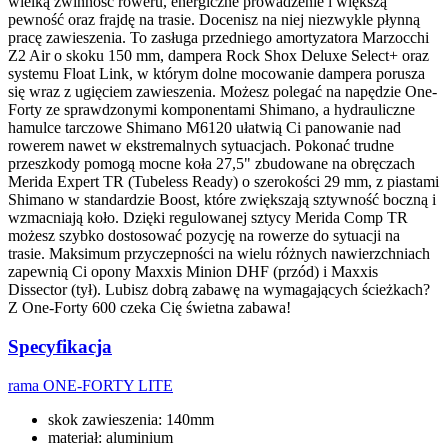
wielką zwinność roweru, energiczne prowadzenie i większą
pewność oraz frajdę na trasie. Docenisz na niej niezwykle płynną
pracę zawieszenia. To zasługa przedniego amortyzatora Marzocchi
Z2 Air o skoku 150 mm, dampera Rock Shox Deluxe Select+ oraz
systemu Float Link, w którym dolne mocowanie dampera porusza
się wraz z ugięciem zawieszenia. Możesz polegać na napędzie One-
Forty ze sprawdzonymi komponentami Shimano, a hydrauliczne
hamulce tarczowe Shimano M6120 ułatwią Ci panowanie nad
rowerem nawet w ekstremalnych sytuacjach. Pokonać trudne
przeszkody pomogą mocne koła 27,5" zbudowane na obręczach
Merida Expert TR (Tubeless Ready) o szerokości 29 mm, z piastami
Shimano w standardzie Boost, które zwiększają sztywność boczną i
wzmacniają koło. Dzięki regulowanej sztycy Merida Comp TR
możesz szybko dostosować pozycję na rowerze do sytuacji na
trasie. Maksimum przyczepności na wielu różnych nawierzchniach
zapewnią Ci opony Maxxis Minion DHF (przód) i Maxxis
Dissector (tył). Lubisz dobrą zabawę na wymagających ścieżkach?
Z One-Forty 600 czeka Cię świetna zabawa!
Specyfikacja
rama
ONE-FORTY LITE
skok zawieszenia: 140mm
materiał: aluminium