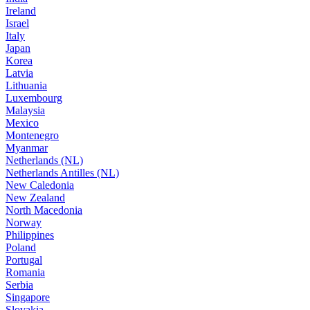
Ireland
Israel
Italy
Japan
Korea
Latvia
Lithuania
Luxembourg
Malaysia
Mexico
Montenegro
Myanmar
Netherlands (NL)
Netherlands Antilles (NL)
New Caledonia
New Zealand
North Macedonia
Norway
Philippines
Poland
Portugal
Romania
Serbia
Singapore
Slovakia