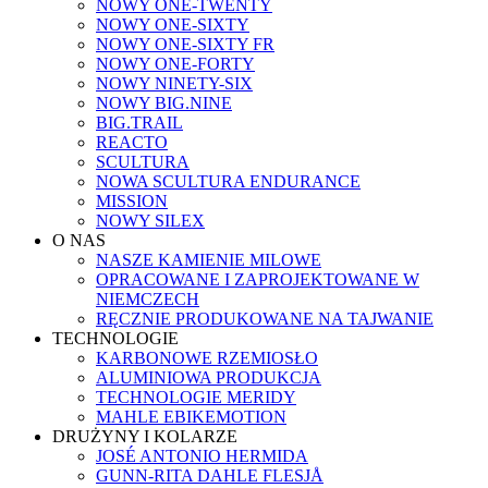
NOWY ONE-TWENTY
NOWY ONE-SIXTY
NOWY ONE-SIXTY FR
NOWY ONE-FORTY
NOWY NINETY-SIX
NOWY BIG.NINE
BIG.TRAIL
REACTO
SCULTURA
NOWA SCULTURA ENDURANCE
MISSION
NOWY SILEX
O NAS
NASZE KAMIENIE MILOWE
OPRACOWANE I ZAPROJEKTOWANE W
NIEMCZECH
RĘCZNIE PRODUKOWANE NA TAJWANIE
TECHNOLOGIE
KARBONOWE RZEMIOSŁO
ALUMINIOWA PRODUKCJA
TECHNOLOGIE MERIDY
MAHLE EBIKEMOTION
DRUŻYNY I KOLARZE
JOSÉ ANTONIO HERMIDA
GUNN-RITA DAHLE FLESJÅ