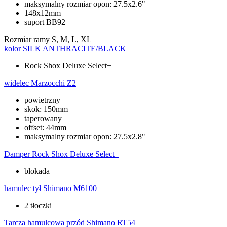
maksymalny rozmiar opon: 27.5x2.6"
148x12mm
suport BB92
Rozmiar ramy
S, M, L, XL
kolor
SILK ANTHRACITE/BLACK
Rock Shox Deluxe Select+
widelec
Marzocchi Z2
powietrzny
skok: 150mm
taperowany
offset: 44mm
maksymalny rozmiar opon: 27.5x2.8"
Damper
Rock Shox Deluxe Select+
blokada
hamulec tył
Shimano M6100
2 tłoczki
Tarcza hamulcowa przód
Shimano RT54