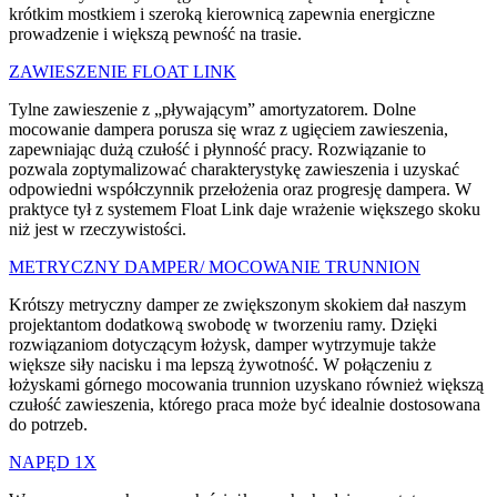
krótkim mostkiem i szeroką kierownicą zapewnia energiczne
prowadzenie i większą pewność na trasie.
ZAWIESZENIE FLOAT LINK
Tylne zawieszenie z „pływającym” amortyzatorem. Dolne
mocowanie dampera porusza się wraz z ugięciem zawieszenia,
zapewniając dużą czułość i płynność pracy. Rozwiązanie to
pozwala zoptymalizować charakterystykę zawieszenia i uzyskać
odpowiedni współczynnik przełożenia oraz progresję dampera. W
praktyce tył z systemem Float Link daje wrażenie większego skoku
niż jest w rzeczywistości.
METRYCZNY DAMPER/ MOCOWANIE TRUNNION
Krótszy metryczny damper ze zwiększonym skokiem dał naszym
projektantom dodatkową swobodę w tworzeniu ramy. Dzięki
rozwiązaniom dotyczącym łożysk, damper wytrzymuje także
większe siły nacisku i ma lepszą żywotność. W połączeniu z
łożyskami górnego mocowania trunnion uzyskano również większą
czułość zawieszenia, którego praca może być idealnie dostosowana
do potrzeb.
NAPĘD 1X