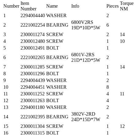
Item
Torque
Number
Name
Info
Pieces
Number
NM
1
2294004440
WASHER
2
6800V2RS
2
2221002254
BEARING
6
19D*10D*5W
3
2300011274
SCREW
2
14
4
2300012480
SCREW
1
10
5
2300012491
BOLT
1
6801V-2RS
6
2221002265
BEARING
2
21D*12D*5W
7
2300011285
SCREW
1
14
8
2300011296
BOLT
1
9
2294004439
WASHER
2
10
2294004451
WASHER
8
11
2300011252
SCREW
4
11
12
2300011263
BOLT
4
13
2294001180
WASHER
2
3802V-2RD
14
2221002395
BEARING
2
24D*15D*7W
15
2300011304
SCREW
1
12
16
2300011315
BOLT
1