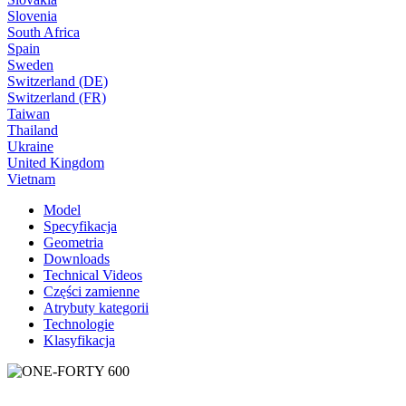
Slovenia
South Africa
Spain
Sweden
Switzerland (DE)
Switzerland (FR)
Taiwan
Thailand
Ukraine
United Kingdom
Vietnam
Model
Specyfikacja
Geometria
Downloads
Technical Videos
Części zamienne
Atrybuty kategorii
Technologie
Klasyfikacja