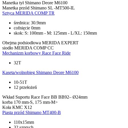
Manetka tył
Shimano Deore M6100
Manetka przód
Shimano SL -MT500-IL
Sztyca
MERIDA COMP TR
średnica: 30.9mm
cofnięcie 0mm
skok: S: 100mm - M: 125mm - L/XL: 150mm
Obejma podsiodłowa
MERIDA EXPERT
siodło
MERIDA COMP CC
Mechanizm korbowy
Race Face Ride
32T
Kaseta/wolnobieg
Shimano Deore M6100
10-51T
12 przełożeń
Wkład Suportu
Race Face BB BB92– Ø24mm
korba
170 mm-S, 175 mm-M>
Koła
KMC X12
Piasta przód
Shimano MT400-B
110x15mm
32 szprych