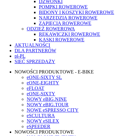
DZWONKI
POMPKI ROWEROWE
BIDONY I KOSZYKI ROWEROWE
NARZĘDZIA ROWEROWE
ZAPIĘCIA ROWEROWE
ODZIEŻ ROWEROWA
RĘKAWICZKI ROWEROWE
KASKI ROWEROWE
AKTUALNOŚCI
DLA PARTNERÓW
pl-PL
SIEĆ SPRZEDAŻY
NOWOŚCI PRODUKTOWE - E-BIKE
eONE-SIXTY SL
eONE-EIGHTY
eFLOAT
eONE-SIXTY
NOWY eBIG.NINE
NOWY eBIG.TOUR
NOWE eSPRESSO CITY
eSCULTURA
NOWY eSILEX
eSPEEDER
NOWOŚCI PRODUKTOWE