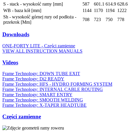
S - stack - wysokość ramy [mm]
587
601.1
614.9
628.6
WB - baza kół [mm]
1144
1170
1194
1222
Sh - wysokość górnej rury od podłoża -
708
723
750
778
przekrok [Mm]
Downloads
ONE-FORTY LITE - Części zamienne
VIEW ALL INSTRUCTION MANUALS
Videos
Frame Technology: DOWN TUBE EXIT
Frame Technology: Di2 READY
Frame Technology: HFS - HYDRO FORMING SYSTEM
Frame Technology: INTERNAL CABLE ROUTING
Frame Technology: SMART ENTRY
Frame Technology: SMOOTH WELDING
Frame Technology: X-TAPER HEADTUBE
Części zamienne