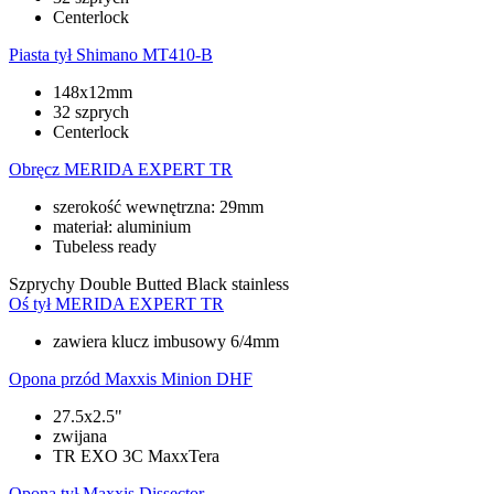
Centerlock
Piasta tył
Shimano MT410-B
148x12mm
32 szprych
Centerlock
Obręcz
MERIDA EXPERT TR
szerokość wewnętrzna: 29mm
materiał: aluminium
Tubeless ready
Szprychy
Double Butted Black stainless
Oś tył
MERIDA EXPERT TR
zawiera klucz imbusowy 6/4mm
Opona przód
Maxxis Minion DHF
27.5x2.5"
zwijana
TR EXO 3C MaxxTera
Opona tył
Maxxis Dissector