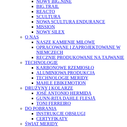
NOWY BIG.NINE
BIG.TRAIL
REACTO
SCULTURA
NOWA SCULTURA ENDURANCE
MISSION
NOWY SILEX
O NAS
NASZE KAMIENIE MILOWE
OPRACOWANE I ZAPROJEKTOWANE W
NIEMCZECH
RĘCZNIE PRODUKOWANE NA TAJWANIE
TECHNOLOGIE
KARBONOWE RZEMIOSŁO
ALUMINIOWA PRODUKCJA
TECHNOLOGIE MERIDY
MAHLE EBIKEMOTION
DRUŻYNY I KOLARZE
JOSÉ ANTONIO HERMIDA
GUNN-RITA DAHLE FLESJÅ
TONI FERREIRO
DO POBRANIA
INSTRUKCJE OBSŁUGI
CERTYFIKATY
ŚWIAT MERIDY