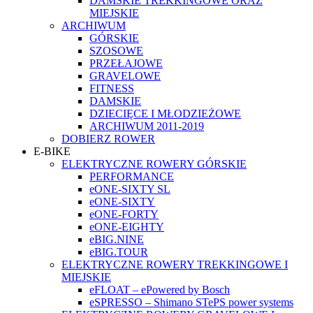
DAMSKIE TREKKINGOWE ORAZ
MIEJSKIE
ARCHIWUM
GÓRSKIE
SZOSOWE
PRZEŁAJOWE
GRAVELOWE
FITNESS
DAMSKIE
DZIECIĘCE I MŁODZIEŻOWE
ARCHIWUM 2011-2019
DOBIERZ ROWER
E-BIKE
ELEKTRYCZNE ROWERY GÓRSKIE
PERFORMANCE
eONE-SIXTY SL
eONE-SIXTY
eONE-FORTY
eONE-EIGHTY
eBIG.NINE
eBIG.TOUR
ELEKTRYCZNE ROWERY TREKKINGOWE I
MIEJSKIE
eFLOAT – ePowered by Bosch
eSPRESSO – Shimano STePS power systems