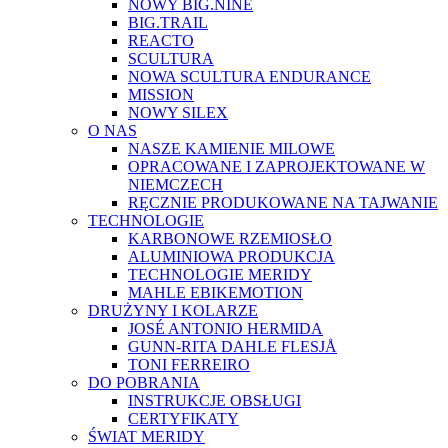
NOWY BIG.NINE
BIG.TRAIL
REACTO
SCULTURA
NOWA SCULTURA ENDURANCE
MISSION
NOWY SILEX
O NAS
NASZE KAMIENIE MILOWE
OPRACOWANE I ZAPROJEKTOWANE W
NIEMCZECH
RĘCZNIE PRODUKOWANE NA TAJWANIE
TECHNOLOGIE
KARBONOWE RZEMIOSŁO
ALUMINIOWA PRODUKCJA
TECHNOLOGIE MERIDY
MAHLE EBIKEMOTION
DRUŻYNY I KOLARZE
JOSÉ ANTONIO HERMIDA
GUNN-RITA DAHLE FLESJÅ
TONI FERREIRO
DO POBRANIA
INSTRUKCJE OBSŁUGI
CERTYFIKATY
ŚWIAT MERIDY