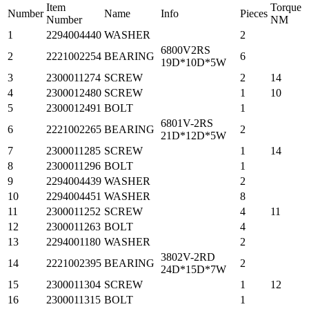
Item
Torque
Number
Name
Info
Pieces
Number
NM
1
2294004440
WASHER
2
6800V2RS
2
2221002254
BEARING
6
19D*10D*5W
3
2300011274
SCREW
2
14
4
2300012480
SCREW
1
10
5
2300012491
BOLT
1
6801V-2RS
6
2221002265
BEARING
2
21D*12D*5W
7
2300011285
SCREW
1
14
8
2300011296
BOLT
1
9
2294004439
WASHER
2
10
2294004451
WASHER
8
11
2300011252
SCREW
4
11
12
2300011263
BOLT
4
13
2294001180
WASHER
2
3802V-2RD
14
2221002395
BEARING
2
24D*15D*7W
15
2300011304
SCREW
1
12
16
2300011315
BOLT
1