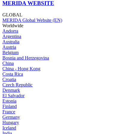
MERIDA WEBSITE
GLOBAL
MERIDA Global Website (EN)
Worldwide
Andorra
Argentina
Australia
Austria
Belgium
Bosnia and Herzegovina
China
China - Hong Kong
Costa Rica
Croatia
Czech Republic
Denmark
El Salvador
Estonia
Finland
France
Germany
Hungary
Iceland
India