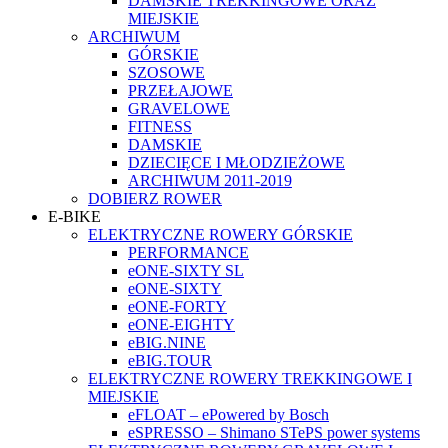
DAMSKIE TREKKINGOWE ORAZ
MIEJSKIE
ARCHIWUM
GÓRSKIE
SZOSOWE
PRZEŁAJOWE
GRAVELOWE
FITNESS
DAMSKIE
DZIECIĘCE I MŁODZIEŻOWE
ARCHIWUM 2011-2019
DOBIERZ ROWER
E-BIKE
ELEKTRYCZNE ROWERY GÓRSKIE
PERFORMANCE
eONE-SIXTY SL
eONE-SIXTY
eONE-FORTY
eONE-EIGHTY
eBIG.NINE
eBIG.TOUR
ELEKTRYCZNE ROWERY TREKKINGOWE I
MIEJSKIE
eFLOAT – ePowered by Bosch
eSPRESSO – Shimano STePS power systems