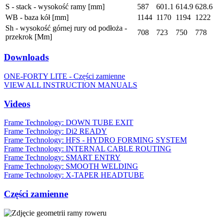
S - stack - wysokość ramy [mm]
587
601.1
614.9
628.6
WB - baza kół [mm]
1144
1170
1194
1222
Sh - wysokość górnej rury od podłoża -
708
723
750
778
przekrok [Mm]
Downloads
ONE-FORTY LITE - Części zamienne
VIEW ALL INSTRUCTION MANUALS
Videos
Frame Technology: DOWN TUBE EXIT
Frame Technology: Di2 READY
Frame Technology: HFS - HYDRO FORMING SYSTEM
Frame Technology: INTERNAL CABLE ROUTING
Frame Technology: SMART ENTRY
Frame Technology: SMOOTH WELDING
Frame Technology: X-TAPER HEADTUBE
Części zamienne