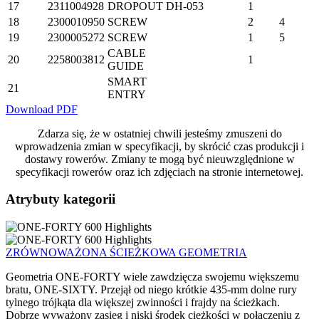
17
2311004928
DROPOUT
DH-053
1
18
2300010950
SCREW
2
4
19
2300005272
SCREW
1
5
CABLE
20
2258003812
1
GUIDE
SMART
21
ENTRY
Download PDF
Zdarza się, że w ostatniej chwili jesteśmy zmuszeni do
wprowadzenia zmian w specyfikacji, by skrócić czas produkcji i
dostawy rowerów. Zmiany te mogą być nieuwzględnione w
specyfikacji rowerów oraz ich zdjęciach na stronie internetowej.
Atrybuty kategorii
ZRÓWNOWAŻONA ŚCIEŻKOWA GEOMETRIA
Geometria ONE-FORTY wiele zawdzięcza swojemu większemu
bratu, ONE-SIXTY. Przejął od niego krótkie 435-mm dolne rury
tylnego trójkąta dla większej zwinności i frajdy na ścieżkach.
Dobrze wyważony zasięg i niski środek ciężkości w połączeniu z