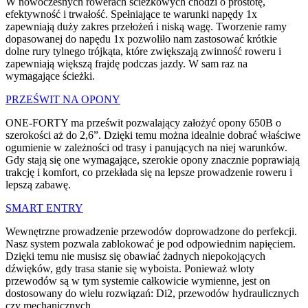
W nowoczesnych rowerach ścieżkowych chodzi o prostotę,
efektywność i trwałość. Spełniające te warunki napędy 1x
zapewniają duży zakres przełożeń i niską wagę. Tworzenie ramy
dopasowanej do napędu 1x pozwoliło nam zastosować krótkie
dolne rury tylnego trójkąta, które zwiększają zwinność roweru i
zapewniają większą frajdę podczas jazdy. W sam raz na
wymagające ścieżki.
PRZEŚWIT NA OPONY
ONE-FORTY ma prześwit pozwalający założyć opony 650B o
szerokości aż do 2,6”. Dzięki temu można idealnie dobrać właściwe
ogumienie w zależności od trasy i panujących na niej warunków.
Gdy stają się one wymagające, szerokie opony znacznie poprawiają
trakcję i komfort, co przekłada się na lepsze prowadzenie roweru i
lepszą zabawę.
SMART ENTRY
Wewnętrzne prowadzenie przewodów doprowadzone do perfekcji.
Nasz system pozwala zablokować je pod odpowiednim napięciem.
Dzięki temu nie musisz się obawiać żadnych niepokojących
dźwięków, gdy trasa stanie się wyboista. Ponieważ wloty
przewodów są w tym systemie całkowicie wymienne, jest on
dostosowany do wielu rozwiązań: Di2, przewodów hydraulicznych
czy mechanicznych.