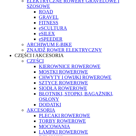
ELEKTRYCZNE ROWERY GRAVELOWE I
SZOSOWE
ROAD
GRAVEL
FITNESS
eSCULTURA
eSILEX
eSPEEDER
ARCHIWUM E-BIKE
ZNAJDŹ ROWER ELEKTRYCZNY
CZĘŚCI I AKCESORIA
CZĘŚCI
KIEROWNICE ROWEROWE
MOSTKI ROWEROWE
CHWYTY I OWIJKI ROWEROWE
SZTYCE ROWEROWE
SIODŁA ROWEROWE
BŁOTNIKI, STOPKI, BAGAŻNIKI,
OSŁONY
DODATKI
AKCESORIA
PLECAKI ROWEROWE
TORBY ROWEROWE
MOCOWANIA
LAMPKI ROWEROWE