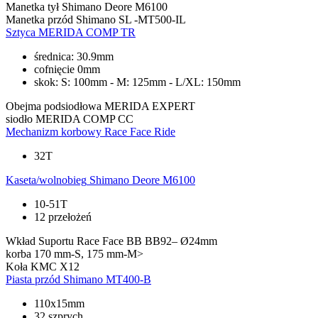
Manetka tył
Shimano Deore M6100
Manetka przód
Shimano SL -MT500-IL
Sztyca
MERIDA COMP TR
średnica: 30.9mm
cofnięcie 0mm
skok: S: 100mm - M: 125mm - L/XL: 150mm
Obejma podsiodłowa
MERIDA EXPERT
siodło
MERIDA COMP CC
Mechanizm korbowy
Race Face Ride
32T
Kaseta/wolnobieg
Shimano Deore M6100
10-51T
12 przełożeń
Wkład Suportu
Race Face BB BB92– Ø24mm
korba
170 mm-S, 175 mm-M>
Koła
KMC X12
Piasta przód
Shimano MT400-B
110x15mm
32 szprych