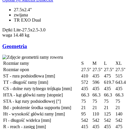
27.5x2.4"
zwijana
TR EXO Dual
Dętki
Lite-27.5x2.5-3.0
waga
14.48 kg
Geometria
Rozmiar ramy
S
M
L
XL
Rozmiar opon
27.5"
27.5"
27.5"
27.5"
ST - rura podsiodłowa [mm]
410
435
475
515
TT - długość ramy [mm]
572
596
619.7
643.4
CS - dolne rury tylnego trójkąta [mm]
435
435
435
435
HTA - kąt główki ramy [stopnie]
66.3
66.3
66.3
66.3
STA - kąt rury podsiodłowej [°]
75
75
75
75
Bd - położenie środka supportu [mm]
21
21
21
21
Ht - wysokość główki ramy [mm]
95
110
125
140
Fl - długość widelca [mm]
542
542
542
542
R - reach - zasięg [mm]
415
435
455
475