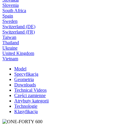
Slovenia
South Africa
Spain
Sweden
Switzerland (DE)
Switzerland (FR)
Taiwan
Thailand
Ukraine
United Kingdom
Vietnam
Model
Specyfikacja
Geometria
Downloads
Technical Videos
Części zamienne
Atrybuty kategorii
Technologie
Klasyfikacja