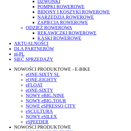
DZWONKI
POMPKI ROWEROWE
BIDONY I KOSZYKI ROWEROWE
NARZĘDZIA ROWEROWE
ZAPIĘCIA ROWEROWE
ODZIEŻ ROWEROWA
RĘKAWICZKI ROWEROWE
KASKI ROWEROWE
AKTUALNOŚCI
DLA PARTNERÓW
pl-PL
SIEĆ SPRZEDAŻY
NOWOŚCI PRODUKTOWE - E-BIKE
eONE-SIXTY SL
eONE-EIGHTY
eFLOAT
eONE-SIXTY
NOWY eBIG.NINE
NOWY eBIG.TOUR
NOWE eSPRESSO CITY
eSCULTURA
NOWY eSILEX
eSPEEDER
NOWOŚCI PRODUKTOWE