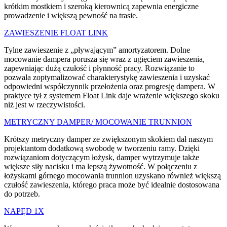
krótkim mostkiem i szeroką kierownicą zapewnia energiczne
prowadzenie i większą pewność na trasie.
ZAWIESZENIE FLOAT LINK
Tylne zawieszenie z „pływającym” amortyzatorem. Dolne
mocowanie dampera porusza się wraz z ugięciem zawieszenia,
zapewniając dużą czułość i płynność pracy. Rozwiązanie to
pozwala zoptymalizować charakterystykę zawieszenia i uzyskać
odpowiedni współczynnik przełożenia oraz progresję dampera. W
praktyce tył z systemem Float Link daje wrażenie większego skoku
niż jest w rzeczywistości.
METRYCZNY DAMPER/ MOCOWANIE TRUNNION
Krótszy metryczny damper ze zwiększonym skokiem dał naszym
projektantom dodatkową swobodę w tworzeniu ramy. Dzięki
rozwiązaniom dotyczącym łożysk, damper wytrzymuje także
większe siły nacisku i ma lepszą żywotność. W połączeniu z
łożyskami górnego mocowania trunnion uzyskano również większą
czułość zawieszenia, którego praca może być idealnie dostosowana
do potrzeb.
NAPĘD 1X