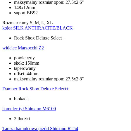
maksymalny rozmiar opon: 27.5x2.6"
148x12mm
suport BB92
Rozmiar ramy
S, M, L, XL
kolor
SILK ANTHRACITE/BLACK
Rock Shox Deluxe Select+
widelec
Marzocchi Z2
powietrzny
skok: 150mm
taperowany
offset: 44mm
maksymalny rozmiar opon: 27.5x2.8"
Damper
Rock Shox Deluxe Select+
blokada
hamulec tył
Shimano M6100
2 tłoczki
Tarcza hamulcowa przód
Shimano RT54