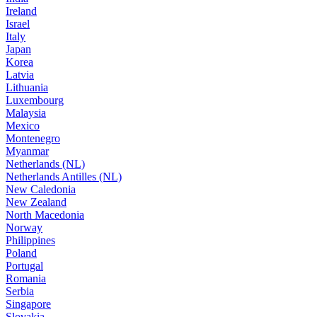
Ireland
Israel
Italy
Japan
Korea
Latvia
Lithuania
Luxembourg
Malaysia
Mexico
Montenegro
Myanmar
Netherlands (NL)
Netherlands Antilles (NL)
New Caledonia
New Zealand
North Macedonia
Norway
Philippines
Poland
Portugal
Romania
Serbia
Singapore
Slovakia