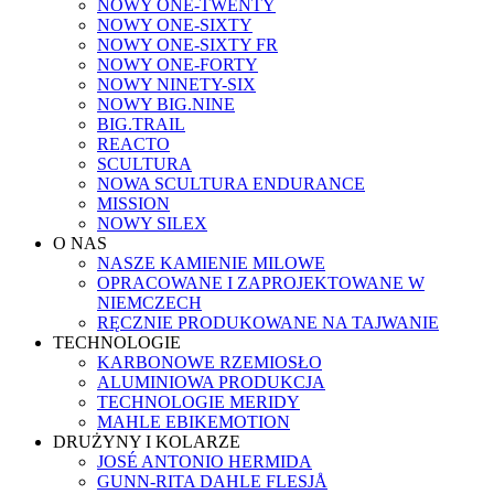
NOWY ONE-TWENTY
NOWY ONE-SIXTY
NOWY ONE-SIXTY FR
NOWY ONE-FORTY
NOWY NINETY-SIX
NOWY BIG.NINE
BIG.TRAIL
REACTO
SCULTURA
NOWA SCULTURA ENDURANCE
MISSION
NOWY SILEX
O NAS
NASZE KAMIENIE MILOWE
OPRACOWANE I ZAPROJEKTOWANE W
NIEMCZECH
RĘCZNIE PRODUKOWANE NA TAJWANIE
TECHNOLOGIE
KARBONOWE RZEMIOSŁO
ALUMINIOWA PRODUKCJA
TECHNOLOGIE MERIDY
MAHLE EBIKEMOTION
DRUŻYNY I KOLARZE
JOSÉ ANTONIO HERMIDA
GUNN-RITA DAHLE FLESJÅ