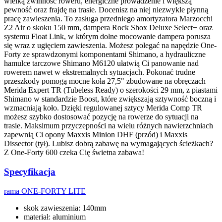
wielką zwinność roweru, energiczne prowadzenie i większą
pewność oraz frajdę na trasie. Docenisz na niej niezwykle płynną
pracę zawieszenia. To zasługa przedniego amortyzatora Marzocchi
Z2 Air o skoku 150 mm, dampera Rock Shox Deluxe Select+ oraz
systemu Float Link, w którym dolne mocowanie dampera porusza
się wraz z ugięciem zawieszenia. Możesz polegać na napędzie One-
Forty ze sprawdzonymi komponentami Shimano, a hydrauliczne
hamulce tarczowe Shimano M6120 ułatwią Ci panowanie nad
rowerem nawet w ekstremalnych sytuacjach. Pokonać trudne
przeszkody pomogą mocne koła 27,5" zbudowane na obręczach
Merida Expert TR (Tubeless Ready) o szerokości 29 mm, z piastami
Shimano w standardzie Boost, które zwiększają sztywność boczną i
wzmacniają koło. Dzięki regulowanej sztycy Merida Comp TR
możesz szybko dostosować pozycję na rowerze do sytuacji na
trasie. Maksimum przyczepności na wielu różnych nawierzchniach
zapewnią Ci opony Maxxis Minion DHF (przód) i Maxxis
Dissector (tył). Lubisz dobrą zabawę na wymagających ścieżkach?
Z One-Forty 600 czeka Cię świetna zabawa!
Specyfikacja
rama
ONE-FORTY LITE
skok zawieszenia: 140mm
materiał: aluminium