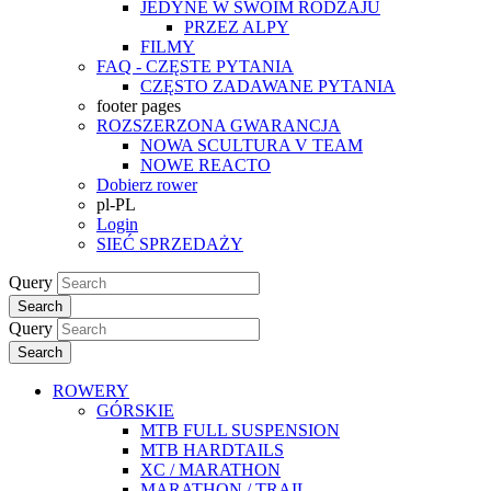
JEDYNE W SWOIM RODZAJU
PRZEZ ALPY
FILMY
FAQ - CZĘSTE PYTANIA
CZĘSTO ZADAWANE PYTANIA
footer pages
ROZSZERZONA GWARANCJA
NOWA SCULTURA V TEAM
NOWE REACTO
Dobierz rower
pl-PL
Login
SIEĆ SPRZEDAŻY
Query
Search
Query
Search
ROWERY
GÓRSKIE
MTB FULL SUSPENSION
MTB HARDTAILS
XC / MARATHON
MARATHON / TRAIL