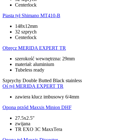
Centerlock
Piasta tył
Shimano MT410-B
148x12mm
32 szprych
Centerlock
Obręcz
MERIDA EXPERT TR
szerokość wewnętrzna: 29mm
materiał: aluminium
Tubeless ready
Szprychy
Double Butted Black stainless
Oś tył
MERIDA EXPERT TR
zawiera klucz imbusowy 6/4mm
Opona przód
Maxxis Minion DHF
27.5x2.5"
zwijana
TR EXO 3C MaxxTera
Opona tył
Maxxis Dissector