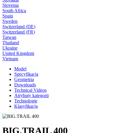
Slovenia
South Africa
Spain
Sweden
Switzerland (DE)
Switzerland (FR)
Taiwan
Thailand
Ukraine
United Kingdom
Vietnam
Model
Specyfikacja
Geometria
Downloads
Technical Videos
Atrybuty kategorii
Technologie
Klasyfikacja
BIG.TRAIL 400