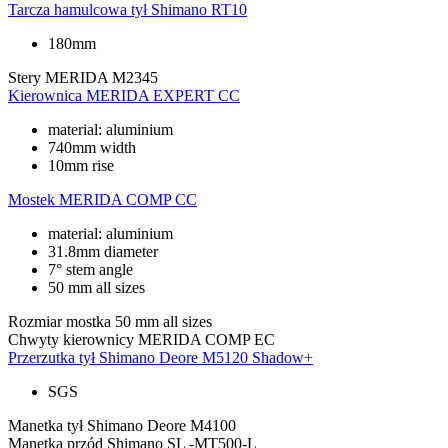
Tarcza hamulcowa tył
Shimano RT10
180mm
Stery
MERIDA M2345
Kierownica
MERIDA EXPERT CC
material: aluminium
740mm width
10mm rise
Mostek
MERIDA COMP CC
material: aluminium
31.8mm diameter
7° stem angle
50 mm all sizes
Rozmiar mostka
50 mm all sizes
Chwyty kierownicy
MERIDA COMP EC
Przerzutka tył
Shimano Deore M5120 Shadow+
SGS
Manetka tył
Shimano Deore M4100
Manetka przód
Shimano SL -MT500-L