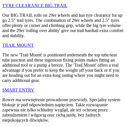
TYRE CLEARANCE BIG.TRAIL
Our BIG.TRAIL rolls on 29er wheels and has tyre clearance for up
go 2.5" trail tyres. The combination of 29er wheels and 2.5" tyres
offer plenty or corner and climbing grip, while the big tyre volume
and the 29er 'rolling over ability' give our trail hardtail extra comfort
and stability.
TRAIL MOUNT
The new 'Trail Mount' is positioned underneath the top tube/seat
tube junction and these ingenious fixing points makes fitting an
additional tool or a pump a breeze. The 'Trail Mount' offers a real
advantage if you prefer to keep the weight off your back or if you
are heading out for an extra-long outing where you might need to
carry additional gear.
SMART ENTRY
Rower ma wewnętrznie prowadzone przewody. Specjalny system
blokuje je pod odpowiednim napięciem. Takie rozwiązanie
zapewnia nie tylko schludny wygląd, ale też ochronę przez
zabrudzeniem i wilgocią oraz cichą jazdę, bez żadnych
niepokojących dźwięków.