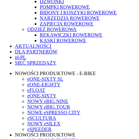
DZWONKI
POMPKI ROWEROWE
BIDONY I KOSZYKI ROWEROWE
NARZĘDZIA ROWEROWE
ZAPIĘCIA ROWEROWE
ODZIEŻ ROWEROWA
RĘKAWICZKI ROWEROWE
KASKI ROWEROWE
AKTUALNOŚCI
DLA PARTNERÓW
pl-PL
SIEĆ SPRZEDAŻY
NOWOŚCI PRODUKTOWE - E-BIKE
eONE-SIXTY SL
eONE-EIGHTY
eFLOAT
eONE-SIXTY
NOWY eBIG.NINE
NOWY eBIG.TOUR
NOWE eSPRESSO CITY
eSCULTURA
NOWY eSILEX
eSPEEDER
NOWOŚCI PRODUKTOWE