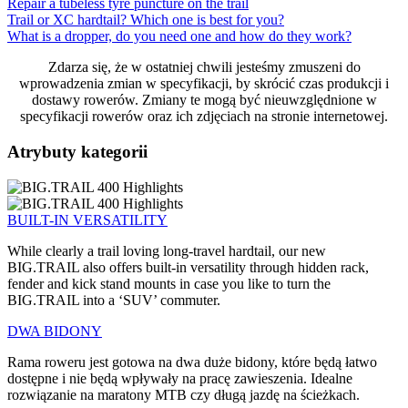
Repair a tubeless tyre puncture on the trail
Trail or XC hardtail? Which one is best for you?
What is a dropper, do you need one and how do they work?
Zdarza się, że w ostatniej chwili jesteśmy zmuszeni do
wprowadzenia zmian w specyfikacji, by skrócić czas produkcji i
dostawy rowerów. Zmiany te mogą być nieuwzględnione w
specyfikacji rowerów oraz ich zdjęciach na stronie internetowej.
Atrybuty kategorii
BUILT-IN VERSATILITY
While clearly a trail loving long-travel hardtail, our new
BIG.TRAIL also offers built-in versatility through hidden rack,
fender and kick stand mounts in case you like to turn the
BIG.TRAIL into a ‘SUV’ commuter.
DWA BIDONY
Rama roweru jest gotowa na dwa duże bidony, które będą łatwo
dostępne i nie będą wpływały na pracę zawieszenia. Idealne
rozwiązanie na maratony MTB czy długą jazdę na ścieżkach.