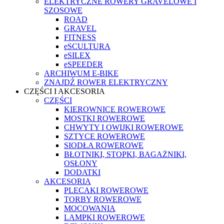
ELEKTRYCZNE ROWERY GRAVELOWE I
SZOSOWE
ROAD
GRAVEL
FITNESS
eSCULTURA
eSILEX
eSPEEDER
ARCHIWUM E-BIKE
ZNAJDŹ ROWER ELEKTRYCZNY
CZĘŚCI I AKCESORIA
CZĘŚCI
KIEROWNICE ROWEROWE
MOSTKI ROWEROWE
CHWYTY I OWIJKI ROWEROWE
SZTYCE ROWEROWE
SIODŁA ROWEROWE
BŁOTNIKI, STOPKI, BAGAŻNIKI,
OSŁONY
DODATKI
AKCESORIA
PLECAKI ROWEROWE
TORBY ROWEROWE
MOCOWANIA
LAMPKI ROWEROWE