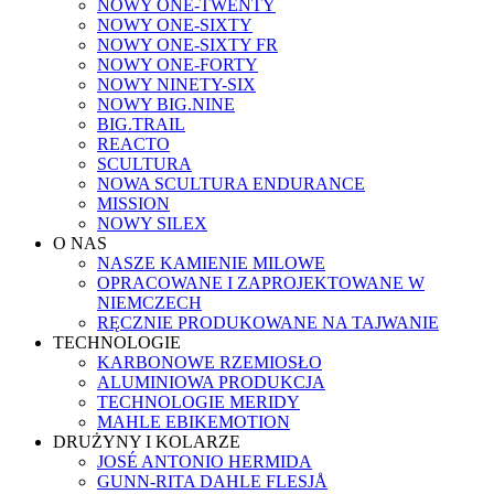
NOWY ONE-TWENTY
NOWY ONE-SIXTY
NOWY ONE-SIXTY FR
NOWY ONE-FORTY
NOWY NINETY-SIX
NOWY BIG.NINE
BIG.TRAIL
REACTO
SCULTURA
NOWA SCULTURA ENDURANCE
MISSION
NOWY SILEX
O NAS
NASZE KAMIENIE MILOWE
OPRACOWANE I ZAPROJEKTOWANE W
NIEMCZECH
RĘCZNIE PRODUKOWANE NA TAJWANIE
TECHNOLOGIE
KARBONOWE RZEMIOSŁO
ALUMINIOWA PRODUKCJA
TECHNOLOGIE MERIDY
MAHLE EBIKEMOTION
DRUŻYNY I KOLARZE
JOSÉ ANTONIO HERMIDA
GUNN-RITA DAHLE FLESJÅ