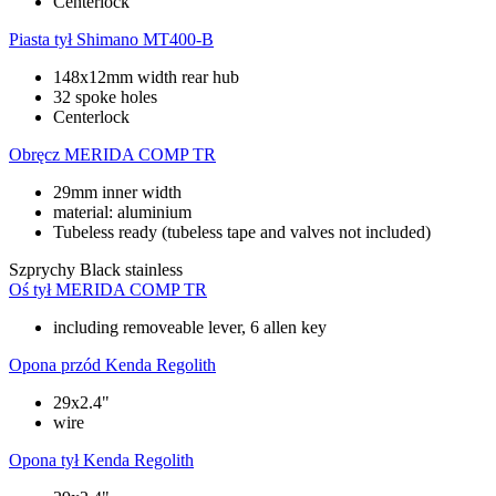
Centerlock
Piasta tył
Shimano MT400-B
148x12mm width rear hub
32 spoke holes
Centerlock
Obręcz
MERIDA COMP TR
29mm inner width
material: aluminium
Tubeless ready (tubeless tape and valves not included)
Szprychy
Black stainless
Oś tył
MERIDA COMP TR
including removeable lever, 6 allen key
Opona przód
Kenda Regolith
29x2.4"
wire
Opona tył
Kenda Regolith