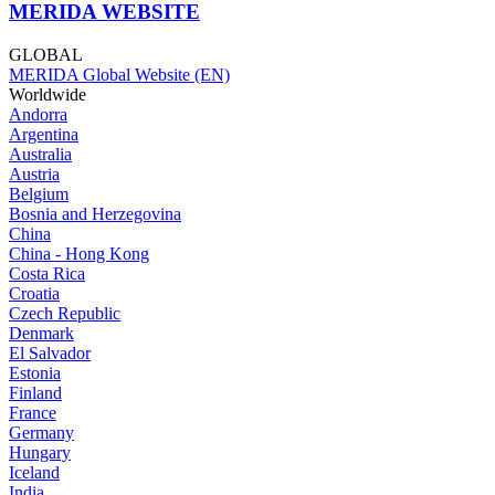
MERIDA WEBSITE
GLOBAL
MERIDA Global Website (EN)
Worldwide
Andorra
Argentina
Australia
Austria
Belgium
Bosnia and Herzegovina
China
China - Hong Kong
Costa Rica
Croatia
Czech Republic
Denmark
El Salvador
Estonia
Finland
France
Germany
Hungary
Iceland
India