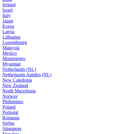
Ireland
Israel
Italy
Japan
Korea
Latvia
Lithuania
Luxembourg
Malaysia
Mexico
Montenegro
Myanmar
Netherlands (NL)
Netherlands Antilles (NL)
New Caledonia
New Zealand
North Macedonia
Norway
Philippines
Poland
Portugal
Romania
Serbia
Singapore
Slovakia