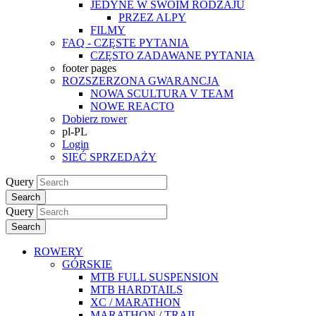
JEDYNE W SWOIM RODZAJU
PRZEZ ALPY
FILMY
FAQ - CZĘSTE PYTANIA
CZĘSTO ZADAWANE PYTANIA
footer pages
ROZSZERZONA GWARANCJA
NOWA SCULTURA V TEAM
NOWE REACTO
Dobierz rower
pl-PL
Login
SIEĆ SPRZEDAŻY
Query
Search
Query
Search
ROWERY
GÓRSKIE
MTB FULL SUSPENSION
MTB HARDTAILS
XC / MARATHON
MARATHON / TRAIL