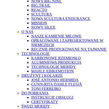
NOWY BIG.NINE
BIG.TRAIL
REACTO
SCULTURA
NOWA SCULTURA ENDURANCE
MISSION
NOWY SILEX
O NAS
NASZE KAMIENIE MILOWE
OPRACOWANE I ZAPROJEKTOWANE W
NIEMCZECH
RĘCZNIE PRODUKOWANE NA TAJWANIE
TECHNOLOGIE
KARBONOWE RZEMIOSŁO
ALUMINIOWA PRODUKCJA
TECHNOLOGIE MERIDY
MAHLE EBIKEMOTION
DRUŻYNY I KOLARZE
JOSÉ ANTONIO HERMIDA
GUNN-RITA DAHLE FLESJÅ
TONI FERREIRO
DO POBRANIA
INSTRUKCJE OBSŁUGI
CERTYFIKATY
ŚWIAT MERIDY