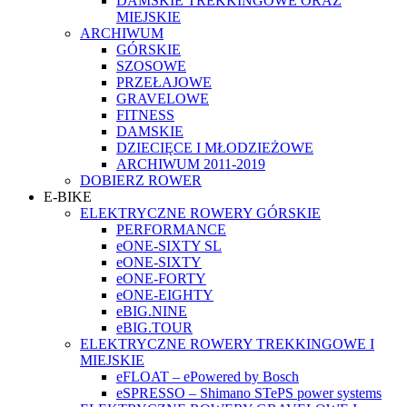
DAMSKIE TREKKINGOWE ORAZ
MIEJSKIE
ARCHIWUM
GÓRSKIE
SZOSOWE
PRZEŁAJOWE
GRAVELOWE
FITNESS
DAMSKIE
DZIECIĘCE I MŁODZIEŻOWE
ARCHIWUM 2011-2019
DOBIERZ ROWER
E-BIKE
ELEKTRYCZNE ROWERY GÓRSKIE
PERFORMANCE
eONE-SIXTY SL
eONE-SIXTY
eONE-FORTY
eONE-EIGHTY
eBIG.NINE
eBIG.TOUR
ELEKTRYCZNE ROWERY TREKKINGOWE I
MIEJSKIE
eFLOAT – ePowered by Bosch
eSPRESSO – Shimano STePS power systems