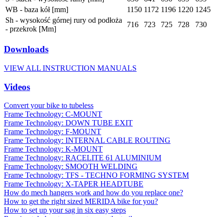
WB - baza kół [mm]
1150
1172
1196
1220
1245
Sh - wysokość górnej rury od podłoża
716
723
725
728
730
- przekrok [Mm]
Downloads
VIEW ALL INSTRUCTION MANUALS
Videos
Convert your bike to tubeless
Frame Technology: C-MOUNT
Frame Technology: DOWN TUBE EXIT
Frame Technology: F-MOUNT
Frame Technology: INTERNAL CABLE ROUTING
Frame Technology: K-MOUNT
Frame Technology: RACELITE 61 ALUMINIUM
Frame Technology: SMOOTH WELDING
Frame Technology: TFS - TECHNO FORMING SYSTEM
Frame Technology: X-TAPER HEADTUBE
How do mech hangers work and how do you replace one?
How to get the right sized MERIDA bike for you?
How to set up your sag in six easy steps