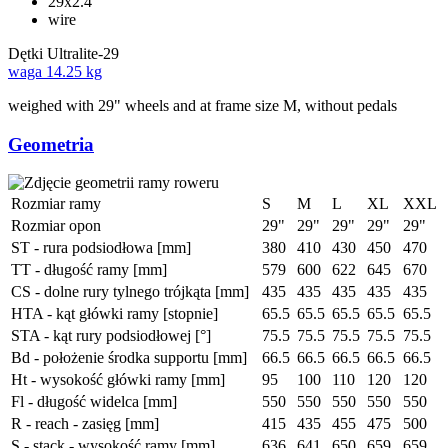
29x2.4"
wire
Dętki
Ultralite-29
waga
14.25 kg
weighed with 29" wheels and at frame size M, without pedals
Geometria
Rozmiar ramy
S
M
L
XL
XXL
Rozmiar opon
29"
29"
29"
29"
29"
ST - rura podsiodłowa [mm]
380
410
430
450
470
TT - długość ramy [mm]
579
600
622
645
670
CS - dolne rury tylnego trójkąta [mm]
435
435
435
435
435
HTA - kąt główki ramy [stopnie]
65.5
65.5
65.5
65.5
65.5
STA - kąt rury podsiodłowej [°]
75.5
75.5
75.5
75.5
75.5
Bd - położenie środka supportu [mm]
66.5
66.5
66.5
66.5
66.5
Ht - wysokość główki ramy [mm]
95
100
110
120
120
Fl - długość widelca [mm]
550
550
550
550
550
R - reach - zasięg [mm]
415
435
455
475
500
S - stack - wysokość ramy [mm]
636
641
650
659
659