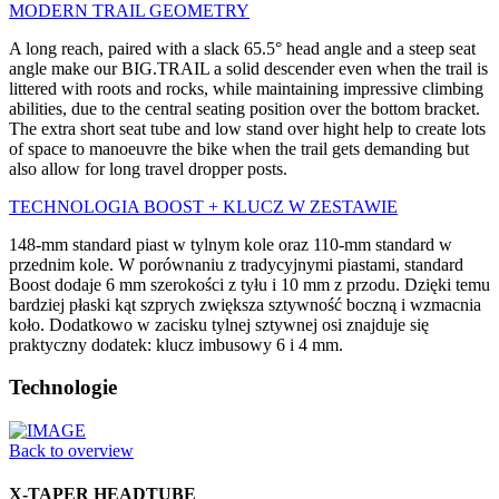
MODERN TRAIL GEOMETRY
A long reach, paired with a slack 65.5° head angle and a steep seat
angle make our BIG.TRAIL a solid descender even when the trail is
littered with roots and rocks, while maintaining impressive climbing
abilities, due to the central seating position over the bottom bracket.
The extra short seat tube and low stand over hight help to create lots
of space to manoeuvre the bike when the trail gets demanding but
also allow for long travel dropper posts.
TECHNOLOGIA BOOST + KLUCZ W ZESTAWIE
148-mm standard piast w tylnym kole oraz 110-mm standard w
przednim kole. W porównaniu z tradycyjnymi piastami, standard
Boost dodaje 6 mm szerokości z tyłu i 10 mm z przodu. Dzięki temu
bardziej płaski kąt szprych zwiększa sztywność boczną i wzmacnia
koło. Dodatkowo w zacisku tylnej sztywnej osi znajduje się
praktyczny dodatek: klucz imbusowy 6 i 4 mm.
Technologie
Back to overview
X-TAPER HEADTUBE