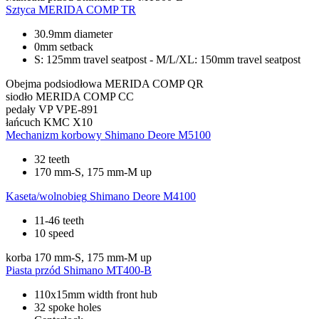
Sztyca
MERIDA COMP TR
30.9mm diameter
0mm setback
S: 125mm travel seatpost - M/L/XL: 150mm travel seatpost
Obejma podsiodłowa
MERIDA COMP QR
siodło
MERIDA COMP CC
pedały
VP VPE-891
łańcuch
KMC X10
Mechanizm korbowy
Shimano Deore M5100
32 teeth
170 mm-S, 175 mm-M up
Kaseta/wolnobieg
Shimano Deore M4100
11-46 teeth
10 speed
korba
170 mm-S, 175 mm-M up
Piasta przód
Shimano MT400-B
110x15mm width front hub
32 spoke holes