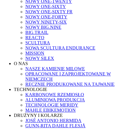
NOWY ONE-TWENTY
NOWY ONE-SIXTY
NOWY ONE-SIXTY FR
NOWY ONE-FORTY
NOWY NINETY-SIX
NOWY BIG.NINE
BIG.TRAIL
REACTO
SCULTURA
NOWA SCULTURA ENDURANCE
MISSION
NOWY SILEX
O NAS
NASZE KAMIENIE MILOWE
OPRACOWANE I ZAPROJEKTOWANE W
NIEMCZECH
RĘCZNIE PRODUKOWANE NA TAJWANIE
TECHNOLOGIE
KARBONOWE RZEMIOSŁO
ALUMINIOWA PRODUKCJA
TECHNOLOGIE MERIDY
MAHLE EBIKEMOTION
DRUŻYNY I KOLARZE
JOSÉ ANTONIO HERMIDA
GUNN-RITA DAHLE FLESJÅ