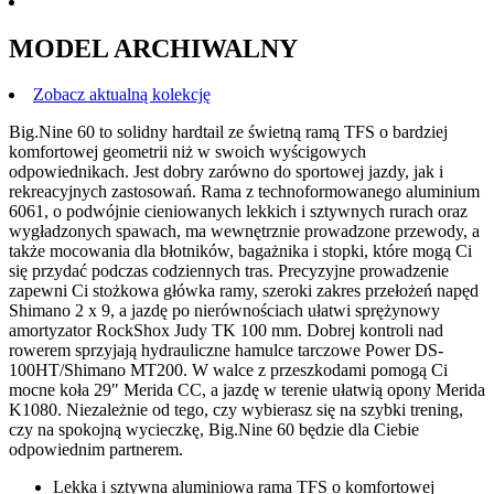
MODEL ARCHIWALNY
Zobacz aktualną kolekcję
Big.Nine 60 to solidny hardtail ze świetną ramą TFS o bardziej
komfortowej geometrii niż w swoich wyścigowych
odpowiednikach. Jest dobry zarówno do sportowej jazdy, jak i
rekreacyjnych zastosowań. Rama z technoformowanego aluminium
6061, o podwójnie cieniowanych lekkich i sztywnych rurach oraz
wygładzonych spawach, ma wewnętrznie prowadzone przewody, a
także mocowania dla błotników, bagażnika i stopki, które mogą Ci
się przydać podczas codziennych tras. Precyzyjne prowadzenie
zapewni Ci stożkowa główka ramy, szeroki zakres przełożeń napęd
Shimano 2 x 9, a jazdę po nierównościach ułatwi sprężynowy
amortyzator RockShox Judy TK 100 mm. Dobrej kontroli nad
rowerem sprzyjają hydrauliczne hamulce tarczowe Power DS-
100HT/Shimano MT200. W walce z przeszkodami pomogą Ci
mocne koła 29" Merida CC, a jazdę w terenie ułatwią opony Merida
K1080. Niezależnie od tego, czy wybierasz się na szybki trening,
czy na spokojną wycieczkę, Big.Nine 60 będzie dla Ciebie
odpowiednim partnerem.
Lekka i sztywna aluminiowa rama TFS o komfortowej