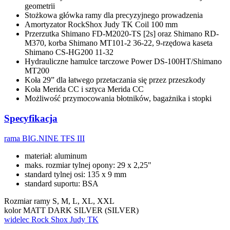
geometrii
Stożkowa główka ramy dla precyzyjnego prowadzenia
Amortyzator RockShox Judy TK Coil 100 mm
Przerzutka Shimano FD-M2020-TS [2s] oraz Shimano RD-
M370, korba Shimano MT101-2 36-22, 9-rzędowa kaseta
Shimano CS-HG200 11-32
Hydrauliczne hamulce tarczowe Power DS-100HT/Shimano
MT200
Koła 29” dla łatwego przetaczania się przez przeszkody
Koła Merida CC i sztyca Merida CC
Możliwość przymocowania błotników, bagażnika i stopki
Specyfikacja
rama
BIG.NINE TFS III
materiał: aluminum
maks. rozmiar tylnej opony: 29 x 2,25"
standard tylnej osi: 135 x 9 mm
standard suportu: BSA
Rozmiar ramy
S, M, L, XL, XXL
kolor
MATT DARK SILVER (SILVER)
widelec
Rock Shox Judy TK