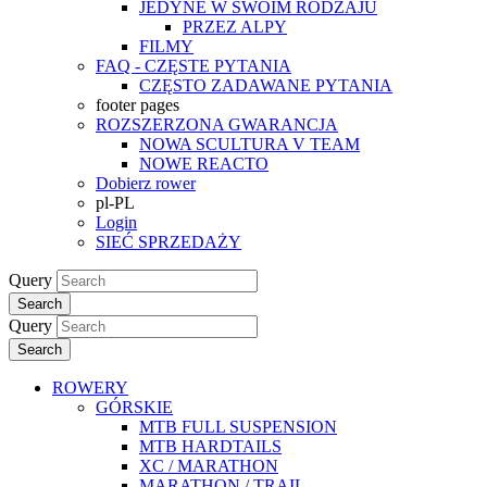
JEDYNE W SWOIM RODZAJU
PRZEZ ALPY
FILMY
FAQ - CZĘSTE PYTANIA
CZĘSTO ZADAWANE PYTANIA
footer pages
ROZSZERZONA GWARANCJA
NOWA SCULTURA V TEAM
NOWE REACTO
Dobierz rower
pl-PL
Login
SIEĆ SPRZEDAŻY
Query
Search
Query
Search
ROWERY
GÓRSKIE
MTB FULL SUSPENSION
MTB HARDTAILS
XC / MARATHON
MARATHON / TRAIL