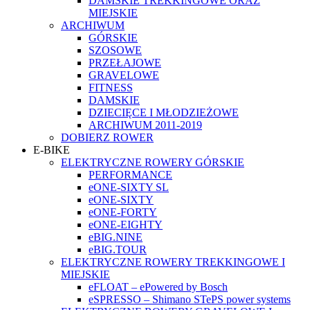
DAMSKIE TREKKINGOWE ORAZ
MIEJSKIE
ARCHIWUM
GÓRSKIE
SZOSOWE
PRZEŁAJOWE
GRAVELOWE
FITNESS
DAMSKIE
DZIECIĘCE I MŁODZIEŻOWE
ARCHIWUM 2011-2019
DOBIERZ ROWER
E-BIKE
ELEKTRYCZNE ROWERY GÓRSKIE
PERFORMANCE
eONE-SIXTY SL
eONE-SIXTY
eONE-FORTY
eONE-EIGHTY
eBIG.NINE
eBIG.TOUR
ELEKTRYCZNE ROWERY TREKKINGOWE I
MIEJSKIE
eFLOAT – ePowered by Bosch
eSPRESSO – Shimano STePS power systems