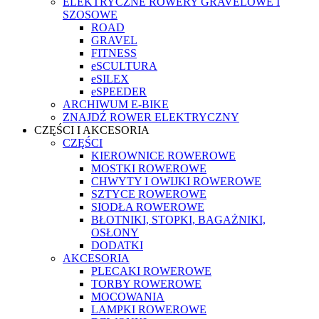
ELEKTRYCZNE ROWERY GRAVELOWE I
SZOSOWE
ROAD
GRAVEL
FITNESS
eSCULTURA
eSILEX
eSPEEDER
ARCHIWUM E-BIKE
ZNAJDŹ ROWER ELEKTRYCZNY
CZĘŚCI I AKCESORIA
CZĘŚCI
KIEROWNICE ROWEROWE
MOSTKI ROWEROWE
CHWYTY I OWIJKI ROWEROWE
SZTYCE ROWEROWE
SIODŁA ROWEROWE
BŁOTNIKI, STOPKI, BAGAŻNIKI,
OSŁONY
DODATKI
AKCESORIA
PLECAKI ROWEROWE
TORBY ROWEROWE
MOCOWANIA
LAMPKI ROWEROWE