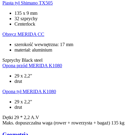
Piasta tył
Shimano TX505
135 x 9 mm
32 szprychy
Centerlock
Obręcz
MERIDA CC
szerokość wewnętrzna: 17 mm
materiał: aluminium
Szprychy
Black steel
Opona przód
MERIDA K1080
29 x 2,2"
drut
Opona tył
MERIDA K1080
29 x 2,2"
drut
Dętki
29 * 2,2 A.V
Maks. dopuszczalna waga (rower + rowerzysta + bagaż)
135 kg
Geometria