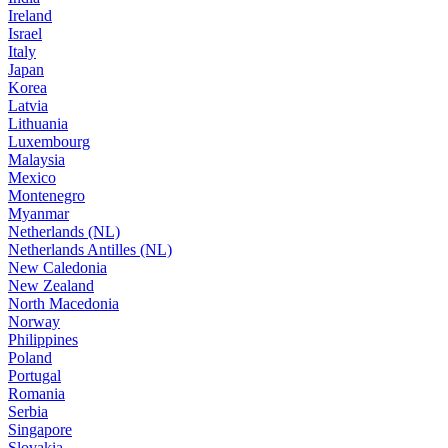
Ireland
Israel
Italy
Japan
Korea
Latvia
Lithuania
Luxembourg
Malaysia
Mexico
Montenegro
Myanmar
Netherlands (NL)
Netherlands Antilles (NL)
New Caledonia
New Zealand
North Macedonia
Norway
Philippines
Poland
Portugal
Romania
Serbia
Singapore
Slovakia