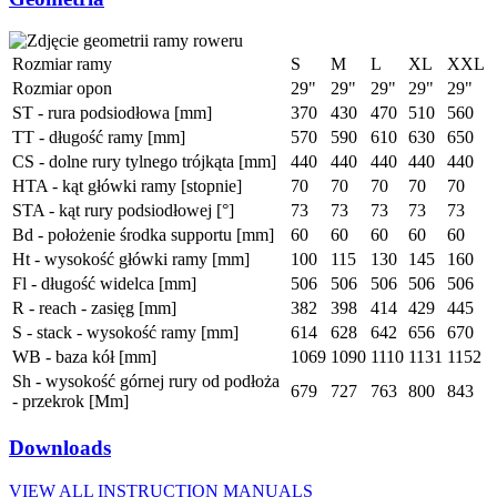
Rozmiar ramy
S
M
L
XL
XXL
Rozmiar opon
29"
29"
29"
29"
29"
ST - rura podsiodłowa [mm]
370
430
470
510
560
TT - długość ramy [mm]
570
590
610
630
650
CS - dolne rury tylnego trójkąta [mm]
440
440
440
440
440
HTA - kąt główki ramy [stopnie]
70
70
70
70
70
STA - kąt rury podsiodłowej [°]
73
73
73
73
73
Bd - położenie środka supportu [mm]
60
60
60
60
60
Ht - wysokość główki ramy [mm]
100
115
130
145
160
Fl - długość widelca [mm]
506
506
506
506
506
R - reach - zasięg [mm]
382
398
414
429
445
S - stack - wysokość ramy [mm]
614
628
642
656
670
WB - baza kół [mm]
1069
1090
1110
1131
1152
Sh - wysokość górnej rury od podłoża
679
727
763
800
843
- przekrok [Mm]
Downloads
VIEW ALL INSTRUCTION MANUALS