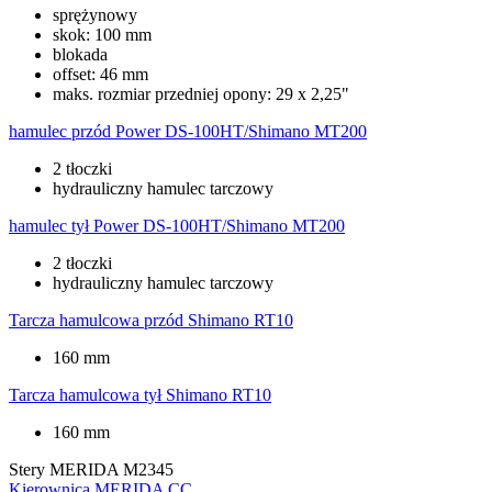
sprężynowy
skok: 100 mm
blokada
offset: 46 mm
maks. rozmiar przedniej opony: 29 x 2,25"
hamulec przód
Power DS-100HT/Shimano MT200
2 tłoczki
hydrauliczny hamulec tarczowy
hamulec tył
Power DS-100HT/Shimano MT200
2 tłoczki
hydrauliczny hamulec tarczowy
Tarcza hamulcowa przód
Shimano RT10
160 mm
Tarcza hamulcowa tył
Shimano RT10
160 mm
Stery
MERIDA M2345
Kierownica
MERIDA CC