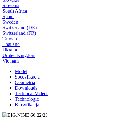
Slovenia
South Africa
Spain
Sweden
Switzerland (DE)
Switzerland (FR)
Taiwan
Thailand
Ukraine
United Kingdom
Vietnam
Model
Specyfikacja
Geometria
Downloads
Technical Videos
Technologie
Klasyfikacja