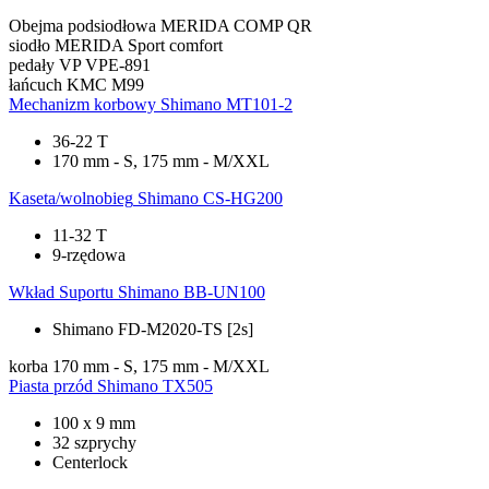
Obejma podsiodłowa
MERIDA COMP QR
siodło
MERIDA Sport comfort
pedały
VP VPE-891
łańcuch
KMC M99
Mechanizm korbowy
Shimano MT101-2
36-22 T
170 mm - S, 175 mm - M/XXL
Kaseta/wolnobieg
Shimano CS-HG200
11-32 T
9-rzędowa
Wkład Suportu
Shimano BB-UN100
Shimano FD-M2020-TS [2s]
korba
170 mm - S, 175 mm - M/XXL
Piasta przód
Shimano TX505
100 x 9 mm
32 szprychy
Centerlock