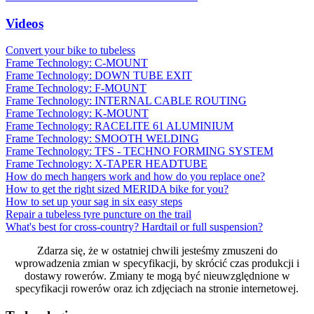
Videos
Convert your bike to tubeless
Frame Technology: C-MOUNT
Frame Technology: DOWN TUBE EXIT
Frame Technology: F-MOUNT
Frame Technology: INTERNAL CABLE ROUTING
Frame Technology: K-MOUNT
Frame Technology: RACELITE 61 ALUMINIUM
Frame Technology: SMOOTH WELDING
Frame Technology: TFS - TECHNO FORMING SYSTEM
Frame Technology: X-TAPER HEADTUBE
How do mech hangers work and how do you replace one?
How to get the right sized MERIDA bike for you?
How to set up your sag in six easy steps
Repair a tubeless tyre puncture on the trail
What's best for cross-country? Hardtail or full suspension?
Zdarza się, że w ostatniej chwili jesteśmy zmuszeni do
wprowadzenia zmian w specyfikacji, by skrócić czas produkcji i
dostawy rowerów. Zmiany te mogą być nieuwzględnione w
specyfikacji rowerów oraz ich zdjęciach na stronie internetowej.