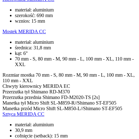
materiał: aluminium
szerokość: 690 mm
wznios: 15 mm
Mostek
MERIDA CC
materiał: aluminium
średnica: 31,8 mm
kąt: 6°
70 mm - S, 80 mm - M, 90 mm - L, 100 mm - XL, 110 mm -
XXL
Rozmiar mostka
70 mm - S, 80 mm - M, 90 mm - L, 100 mm - XL,
110 mm - XXL
Chwyty kierownicy
MERIDA EC
Przerzutka tył
Shimano RD-M370
Przerzutka przednia
Shimano FD-M2020-TS [2s]
Manetka tył
Micro Shift SL-M859-R//Shimano ST-EF505
Manetka przód
Micro Shift SL-M850-L//Shimano ST-EF505
Sztyca
MERIDA CC
materiał: aluminium
30,9 mm
cofnięcie (setback): 15 mm