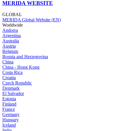
MERIDA WEBSITE
GLOBAL
MERIDA Global Website (EN)
Worldwide
Andorra
Argentina
Australia
Austria
Belgium
Bosnia and Herzegovina
China
China - Hong Kong
Costa Rica
Croatia
Czech Republic
Denmark
El Salvador
Estonia
Finland
France
Germany
Hungary
Iceland
India