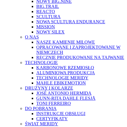
NOWY BIG.NINE
BIG.TRAIL
REACTO
SCULTURA
NOWA SCULTURA ENDURANCE
MISSION
NOWY SILEX
O NAS
NASZE KAMIENIE MILOWE
OPRACOWANE I ZAPROJEKTOWANE W
NIEMCZECH
RĘCZNIE PRODUKOWANE NA TAJWANIE
TECHNOLOGIE
KARBONOWE RZEMIOSŁO
ALUMINIOWA PRODUKCJA
TECHNOLOGIE MERIDY
MAHLE EBIKEMOTION
DRUŻYNY I KOLARZE
JOSÉ ANTONIO HERMIDA
GUNN-RITA DAHLE FLESJÅ
TONI FERREIRO
DO POBRANIA
INSTRUKCJE OBSŁUGI
CERTYFIKATY
ŚWIAT MERIDY