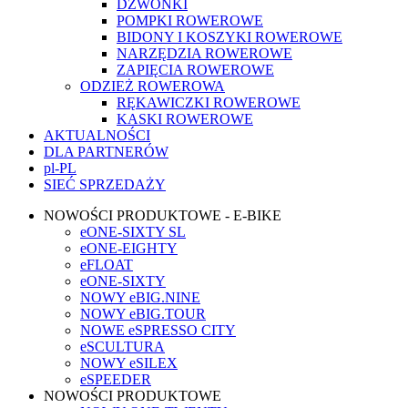
DZWONKI
POMPKI ROWEROWE
BIDONY I KOSZYKI ROWEROWE
NARZĘDZIA ROWEROWE
ZAPIĘCIA ROWEROWE
ODZIEŻ ROWEROWA
RĘKAWICZKI ROWEROWE
KASKI ROWEROWE
AKTUALNOŚCI
DLA PARTNERÓW
pl-PL
SIEĆ SPRZEDAŻY
NOWOŚCI PRODUKTOWE - E-BIKE
eONE-SIXTY SL
eONE-EIGHTY
eFLOAT
eONE-SIXTY
NOWY eBIG.NINE
NOWY eBIG.TOUR
NOWE eSPRESSO CITY
eSCULTURA
NOWY eSILEX
eSPEEDER
NOWOŚCI PRODUKTOWE