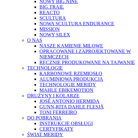
NOWY BIG.NINE
BIG.TRAIL
REACTO
SCULTURA
NOWA SCULTURA ENDURANCE
MISSION
NOWY SILEX
O NAS
NASZE KAMIENIE MILOWE
OPRACOWANE I ZAPROJEKTOWANE W
NIEMCZECH
RĘCZNIE PRODUKOWANE NA TAJWANIE
TECHNOLOGIE
KARBONOWE RZEMIOSŁO
ALUMINIOWA PRODUKCJA
TECHNOLOGIE MERIDY
MAHLE EBIKEMOTION
DRUŻYNY I KOLARZE
JOSÉ ANTONIO HERMIDA
GUNN-RITA DAHLE FLESJÅ
TONI FERREIRO
DO POBRANIA
INSTRUKCJE OBSŁUGI
CERTYFIKATY
ŚWIAT MERIDY