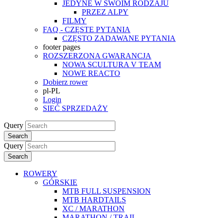
JEDYNE W SWOIM RODZAJU
PRZEZ ALPY
FILMY
FAQ - CZĘSTE PYTANIA
CZĘSTO ZADAWANE PYTANIA
footer pages
ROZSZERZONA GWARANCJA
NOWA SCULTURA V TEAM
NOWE REACTO
Dobierz rower
pl-PL
Login
SIEĆ SPRZEDAŻY
Query
Search
Query
Search
ROWERY
GÓRSKIE
MTB FULL SUSPENSION
MTB HARDTAILS
XC / MARATHON
MARATHON / TRAIL