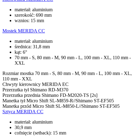
materiał: aluminium
szerokość: 690 mm
wznios: 15 mm
Mostek
MERIDA CC
materiał: aluminium
średnica: 31,8 mm
kąt: 6°
70 mm - S, 80 mm - M, 90 mm - L, 100 mm - XL, 110 mm -
XXL
Rozmiar mostka
70 mm - S, 80 mm - M, 90 mm - L, 100 mm - XL,
110 mm - XXL
Chwyty kierownicy
MERIDA EC
Przerzutka tył
Shimano RD-M370
Przerzutka przednia
Shimano FD-M2020-TS [2s]
Manetka tył
Micro Shift SL-M859-R//Shimano ST-EF505
Manetka przód
Micro Shift SL-M850-L//Shimano ST-EF505
Sztyca
MERIDA CC
materiał: aluminium
30,9 mm
cofnięcie (setback): 15 mm