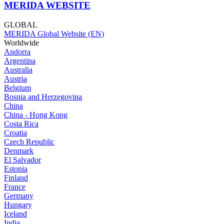
MERIDA WEBSITE
GLOBAL
MERIDA Global Website (EN)
Worldwide
Andorra
Argentina
Australia
Austria
Belgium
Bosnia and Herzegovina
China
China - Hong Kong
Costa Rica
Croatia
Czech Republic
Denmark
El Salvador
Estonia
Finland
France
Germany
Hungary
Iceland
India