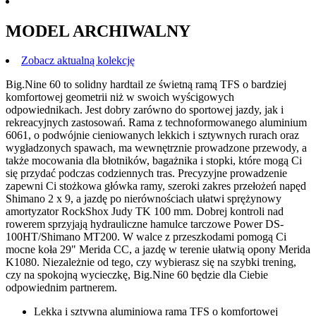
MODEL ARCHIWALNY
Zobacz aktualną kolekcję
Big.Nine 60 to solidny hardtail ze świetną ramą TFS o bardziej
komfortowej geometrii niż w swoich wyścigowych
odpowiednikach. Jest dobry zarówno do sportowej jazdy, jak i
rekreacyjnych zastosowań. Rama z technoformowanego aluminium
6061, o podwójnie cieniowanych lekkich i sztywnych rurach oraz
wygładzonych spawach, ma wewnętrznie prowadzone przewody, a
także mocowania dla błotników, bagażnika i stopki, które mogą Ci
się przydać podczas codziennych tras. Precyzyjne prowadzenie
zapewni Ci stożkowa główka ramy, szeroki zakres przełożeń napęd
Shimano 2 x 9, a jazdę po nierównościach ułatwi sprężynowy
amortyzator RockShox Judy TK 100 mm. Dobrej kontroli nad
rowerem sprzyjają hydrauliczne hamulce tarczowe Power DS-
100HT/Shimano MT200. W walce z przeszkodami pomogą Ci
mocne koła 29" Merida CC, a jazdę w terenie ułatwią opony Merida
K1080. Niezależnie od tego, czy wybierasz się na szybki trening,
czy na spokojną wycieczkę, Big.Nine 60 będzie dla Ciebie
odpowiednim partnerem.
Lekka i sztywna aluminiowa rama TFS o komfortowej