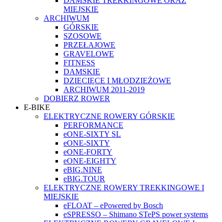
DAMSKIE TREKKINGOWE ORAZ
MIEJSKIE
ARCHIWUM
GÓRSKIE
SZOSOWE
PRZEŁAJOWE
GRAVELOWE
FITNESS
DAMSKIE
DZIECIĘCE I MŁODZIEŻOWE
ARCHIWUM 2011-2019
DOBIERZ ROWER
E-BIKE
ELEKTRYCZNE ROWERY GÓRSKIE
PERFORMANCE
eONE-SIXTY SL
eONE-SIXTY
eONE-FORTY
eONE-EIGHTY
eBIG.NINE
eBIG.TOUR
ELEKTRYCZNE ROWERY TREKKINGOWE I
MIEJSKIE
eFLOAT – ePowered by Bosch
eSPRESSO – Shimano STePS power systems