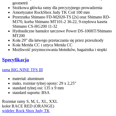
geometrii
Stożkowa główka ramy dla precyzyjnego prowadzenia
Amortyzator RockShox Judy TK Coil 100 mm
Przerzutka Shimano FD-M2020-TS [2s] oraz Shimano RD-
M370, korba Shimano MT101-2 36-22, 9-rzędowa kaseta
Shimano CS-HG200 11-32
Hydrauliczne hamulce tarczowe Power DS-100HT/Shimano
MT200
Koła 29” dla łatwego przetaczania się przez przeszkody
Koła Merida CC i sztyca Merida CC
Możliwość przymocowania błotników, bagażnika i stopki
Specyfikacja
rama
BIG.NINE TFS III
materiał: aluminum
maks. rozmiar tylnej opony: 29 x 2,25"
standard tylnej osi: 135 x 9 mm
standard suportu: BSA
Rozmiar ramy
S, M, L, XL, XXL
kolor
RACE RED (ORANGE)
widelec
Rock Shox Judy TK