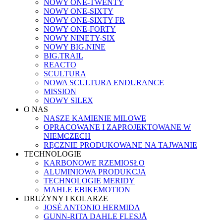
NOWY ONE-TWENTY
NOWY ONE-SIXTY
NOWY ONE-SIXTY FR
NOWY ONE-FORTY
NOWY NINETY-SIX
NOWY BIG.NINE
BIG.TRAIL
REACTO
SCULTURA
NOWA SCULTURA ENDURANCE
MISSION
NOWY SILEX
O NAS
NASZE KAMIENIE MILOWE
OPRACOWANE I ZAPROJEKTOWANE W
NIEMCZECH
RĘCZNIE PRODUKOWANE NA TAJWANIE
TECHNOLOGIE
KARBONOWE RZEMIOSŁO
ALUMINIOWA PRODUKCJA
TECHNOLOGIE MERIDY
MAHLE EBIKEMOTION
DRUŻYNY I KOLARZE
JOSÉ ANTONIO HERMIDA
GUNN-RITA DAHLE FLESJÅ