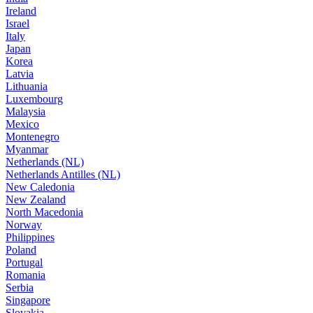
Ireland
Israel
Italy
Japan
Korea
Latvia
Lithuania
Luxembourg
Malaysia
Mexico
Montenegro
Myanmar
Netherlands (NL)
Netherlands Antilles (NL)
New Caledonia
New Zealand
North Macedonia
Norway
Philippines
Poland
Portugal
Romania
Serbia
Singapore
Slovakia