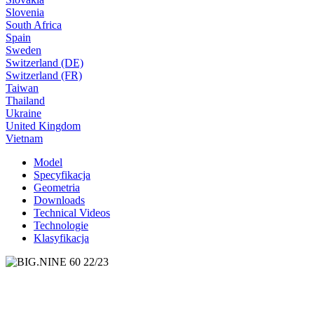
Slovenia
South Africa
Spain
Sweden
Switzerland (DE)
Switzerland (FR)
Taiwan
Thailand
Ukraine
United Kingdom
Vietnam
Model
Specyfikacja
Geometria
Downloads
Technical Videos
Technologie
Klasyfikacja