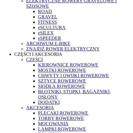
ELEKTRYCZNE ROWERY GRAVELOWE I
SZOSOWE
ROAD
GRAVEL
FITNESS
eSCULTURA
eSILEX
eSPEEDER
ARCHIWUM E-BIKE
ZNAJDŹ ROWER ELEKTRYCZNY
CZĘŚCI I AKCESORIA
CZĘŚCI
KIEROWNICE ROWEROWE
MOSTKI ROWEROWE
CHWYTY I OWIJKI ROWEROWE
SZTYCE ROWEROWE
SIODŁA ROWEROWE
BŁOTNIKI, STOPKI, BAGAŻNIKI,
OSŁONY
DODATKI
AKCESORIA
PLECAKI ROWEROWE
TORBY ROWEROWE
MOCOWANIA
LAMPKI ROWEROWE