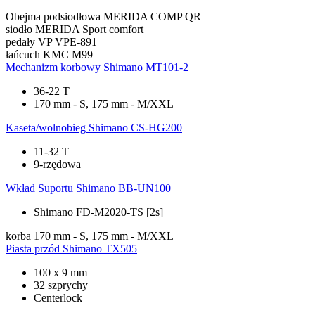
Obejma podsiodłowa
MERIDA COMP QR
siodło
MERIDA Sport comfort
pedały
VP VPE-891
łańcuch
KMC M99
Mechanizm korbowy
Shimano MT101-2
36-22 T
170 mm - S, 175 mm - M/XXL
Kaseta/wolnobieg
Shimano CS-HG200
11-32 T
9-rzędowa
Wkład Suportu
Shimano BB-UN100
Shimano FD-M2020-TS [2s]
korba
170 mm - S, 175 mm - M/XXL
Piasta przód
Shimano TX505
100 x 9 mm
32 szprychy
Centerlock