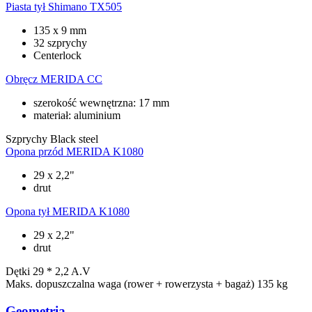
Piasta tył
Shimano TX505
135 x 9 mm
32 szprychy
Centerlock
Obręcz
MERIDA CC
szerokość wewnętrzna: 17 mm
materiał: aluminium
Szprychy
Black steel
Opona przód
MERIDA K1080
29 x 2,2"
drut
Opona tył
MERIDA K1080
29 x 2,2"
drut
Dętki
29 * 2,2 A.V
Maks. dopuszczalna waga (rower + rowerzysta + bagaż)
135 kg
Geometria