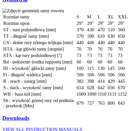
Rozmiar ramy
S
M
L
XL
XXL
Rozmiar opon
29"
29"
29"
29"
29"
ST - rura podsiodłowa [mm]
370
430
470
510
560
TT - długość ramy [mm]
570
590
610
630
650
CS - dolne rury tylnego trójkąta [mm]
440
440
440
440
440
HTA - kąt główki ramy [stopnie]
70
70
70
70
70
STA - kąt rury podsiodłowej [°]
73
73
73
73
73
Bd - położenie środka supportu [mm]
60
60
60
60
60
Ht - wysokość główki ramy [mm]
100
115
130
145
160
Fl - długość widelca [mm]
506
506
506
506
506
R - reach - zasięg [mm]
382
398
414
429
445
S - stack - wysokość ramy [mm]
614
628
642
656
670
WB - baza kół [mm]
1069
1090
1110
1131
1152
Sh - wysokość górnej rury od podłoża
679
727
763
800
843
- przekrok [Mm]
Downloads
VIEW ALL INSTRUCTION MANUALS