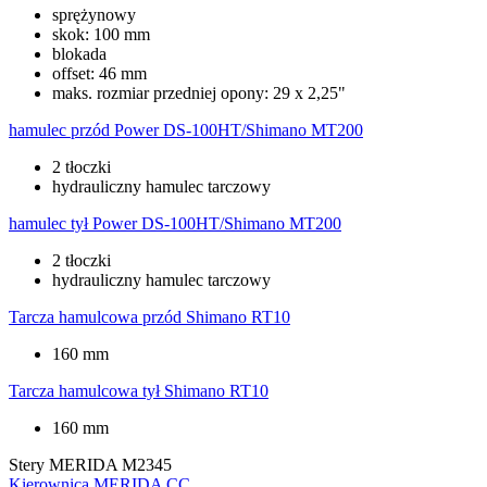
sprężynowy
skok: 100 mm
blokada
offset: 46 mm
maks. rozmiar przedniej opony: 29 x 2,25"
hamulec przód
Power DS-100HT/Shimano MT200
2 tłoczki
hydrauliczny hamulec tarczowy
hamulec tył
Power DS-100HT/Shimano MT200
2 tłoczki
hydrauliczny hamulec tarczowy
Tarcza hamulcowa przód
Shimano RT10
160 mm
Tarcza hamulcowa tył
Shimano RT10
160 mm
Stery
MERIDA M2345
Kierownica
MERIDA CC