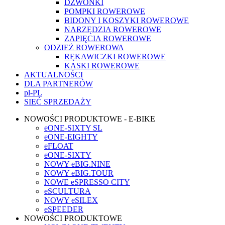
DZWONKI
POMPKI ROWEROWE
BIDONY I KOSZYKI ROWEROWE
NARZĘDZIA ROWEROWE
ZAPIĘCIA ROWEROWE
ODZIEŻ ROWEROWA
RĘKAWICZKI ROWEROWE
KASKI ROWEROWE
AKTUALNOŚCI
DLA PARTNERÓW
pl-PL
SIEĆ SPRZEDAŻY
NOWOŚCI PRODUKTOWE - E-BIKE
eONE-SIXTY SL
eONE-EIGHTY
eFLOAT
eONE-SIXTY
NOWY eBIG.NINE
NOWY eBIG.TOUR
NOWE eSPRESSO CITY
eSCULTURA
NOWY eSILEX
eSPEEDER
NOWOŚCI PRODUKTOWE