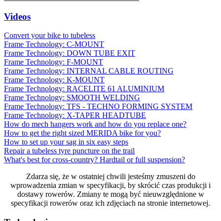
Videos
Convert your bike to tubeless
Frame Technology: C-MOUNT
Frame Technology: DOWN TUBE EXIT
Frame Technology: F-MOUNT
Frame Technology: INTERNAL CABLE ROUTING
Frame Technology: K-MOUNT
Frame Technology: RACELITE 61 ALUMINIUM
Frame Technology: SMOOTH WELDING
Frame Technology: TFS - TECHNO FORMING SYSTEM
Frame Technology: X-TAPER HEADTUBE
How do mech hangers work and how do you replace one?
How to get the right sized MERIDA bike for you?
How to set up your sag in six easy steps
Repair a tubeless tyre puncture on the trail
What's best for cross-country? Hardtail or full suspension?
Zdarza się, że w ostatniej chwili jesteśmy zmuszeni do
wprowadzenia zmian w specyfikacji, by skrócić czas produkcji i
dostawy rowerów. Zmiany te mogą być nieuwzględnione w
specyfikacji rowerów oraz ich zdjęciach na stronie internetowej.