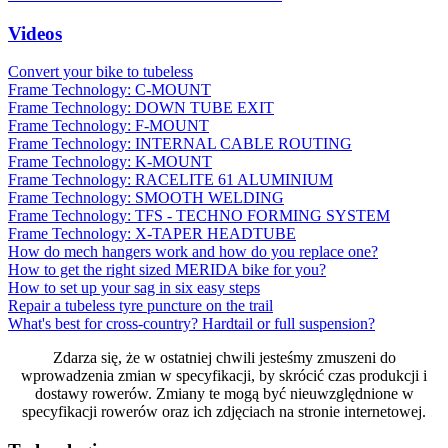
Videos
Convert your bike to tubeless
Frame Technology: C-MOUNT
Frame Technology: DOWN TUBE EXIT
Frame Technology: F-MOUNT
Frame Technology: INTERNAL CABLE ROUTING
Frame Technology: K-MOUNT
Frame Technology: RACELITE 61 ALUMINIUM
Frame Technology: SMOOTH WELDING
Frame Technology: TFS - TECHNO FORMING SYSTEM
Frame Technology: X-TAPER HEADTUBE
How do mech hangers work and how do you replace one?
How to get the right sized MERIDA bike for you?
How to set up your sag in six easy steps
Repair a tubeless tyre puncture on the trail
What's best for cross-country? Hardtail or full suspension?
Zdarza się, że w ostatniej chwili jesteśmy zmuszeni do
wprowadzenia zmian w specyfikacji, by skrócić czas produkcji i
dostawy rowerów. Zmiany te mogą być nieuwzględnione w
specyfikacji rowerów oraz ich zdjęciach na stronie internetowej.