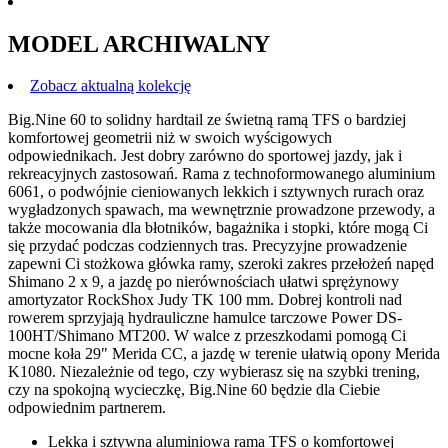
MODEL ARCHIWALNY
Zobacz aktualną kolekcję
Big.Nine 60 to solidny hardtail ze świetną ramą TFS o bardziej
komfortowej geometrii niż w swoich wyścigowych
odpowiednikach. Jest dobry zarówno do sportowej jazdy, jak i
rekreacyjnych zastosowań. Rama z technoformowanego aluminium
6061, o podwójnie cieniowanych lekkich i sztywnych rurach oraz
wygładzonych spawach, ma wewnętrznie prowadzone przewody, a
także mocowania dla błotników, bagażnika i stopki, które mogą Ci
się przydać podczas codziennych tras. Precyzyjne prowadzenie
zapewni Ci stożkowa główka ramy, szeroki zakres przełożeń napęd
Shimano 2 x 9, a jazdę po nierównościach ułatwi sprężynowy
amortyzator RockShox Judy TK 100 mm. Dobrej kontroli nad
rowerem sprzyjają hydrauliczne hamulce tarczowe Power DS-
100HT/Shimano MT200. W walce z przeszkodami pomogą Ci
mocne koła 29" Merida CC, a jazdę w terenie ułatwią opony Merida
K1080. Niezależnie od tego, czy wybierasz się na szybki trening,
czy na spokojną wycieczkę, Big.Nine 60 będzie dla Ciebie
odpowiednim partnerem.
Lekka i sztywna aluminiowa rama TFS o komfortowej