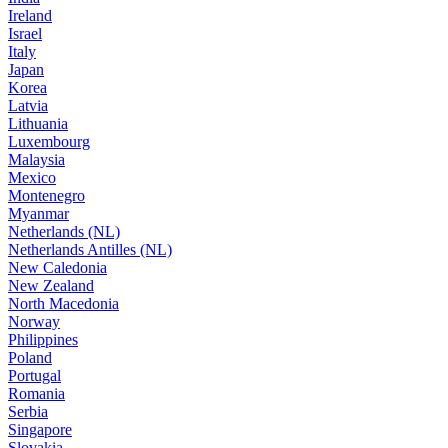
Ireland
Israel
Italy
Japan
Korea
Latvia
Lithuania
Luxembourg
Malaysia
Mexico
Montenegro
Myanmar
Netherlands (NL)
Netherlands Antilles (NL)
New Caledonia
New Zealand
North Macedonia
Norway
Philippines
Poland
Portugal
Romania
Serbia
Singapore
Slovakia