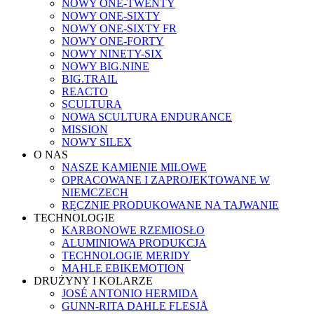
NOWY ONE-TWENTY
NOWY ONE-SIXTY
NOWY ONE-SIXTY FR
NOWY ONE-FORTY
NOWY NINETY-SIX
NOWY BIG.NINE
BIG.TRAIL
REACTO
SCULTURA
NOWA SCULTURA ENDURANCE
MISSION
NOWY SILEX
O NAS
NASZE KAMIENIE MILOWE
OPRACOWANE I ZAPROJEKTOWANE W
NIEMCZECH
RĘCZNIE PRODUKOWANE NA TAJWANIE
TECHNOLOGIE
KARBONOWE RZEMIOSŁO
ALUMINIOWA PRODUKCJA
TECHNOLOGIE MERIDY
MAHLE EBIKEMOTION
DRUŻYNY I KOLARZE
JOSÉ ANTONIO HERMIDA
GUNN-RITA DAHLE FLESJÅ