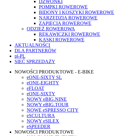
DZWONKI
POMPKI ROWEROWE
BIDONY I KOSZYKI ROWEROWE
NARZĘDZIA ROWEROWE
ZAPIĘCIA ROWEROWE
ODZIEŻ ROWEROWA
RĘKAWICZKI ROWEROWE
KASKI ROWEROWE
AKTUALNOŚCI
DLA PARTNERÓW
pl-PL
SIEĆ SPRZEDAŻY
NOWOŚCI PRODUKTOWE - E-BIKE
eONE-SIXTY SL
eONE-EIGHTY
eFLOAT
eONE-SIXTY
NOWY eBIG.NINE
NOWY eBIG.TOUR
NOWE eSPRESSO CITY
eSCULTURA
NOWY eSILEX
eSPEEDER
NOWOŚCI PRODUKTOWE