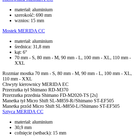
materiał: aluminium
szerokość: 690 mm
wznios: 15 mm
Mostek
MERIDA CC
materiał: aluminium
średnica: 31,8 mm
kąt: 6°
70 mm - S, 80 mm - M, 90 mm - L, 100 mm - XL, 110 mm -
XXL
Rozmiar mostka
70 mm - S, 80 mm - M, 90 mm - L, 100 mm - XL,
110 mm - XXL
Chwyty kierownicy
MERIDA EC
Przerzutka tył
Shimano RD-M370
Przerzutka przednia
Shimano FD-M2020-TS [2s]
Manetka tył
Micro Shift SL-M859-R//Shimano ST-EF505
Manetka przód
Micro Shift SL-M850-L//Shimano ST-EF505
Sztyca
MERIDA CC
materiał: aluminium
30,9 mm
cofnięcie (setback): 15 mm