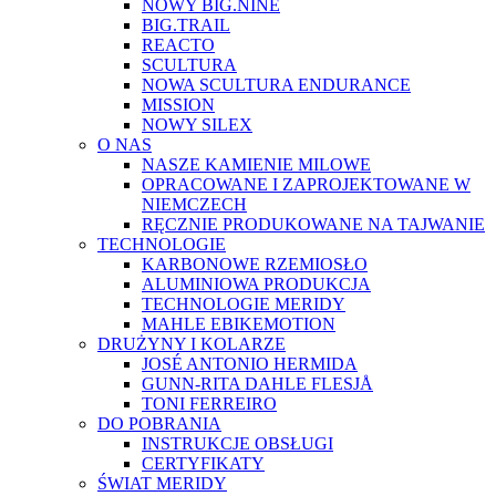
NOWY BIG.NINE
BIG.TRAIL
REACTO
SCULTURA
NOWA SCULTURA ENDURANCE
MISSION
NOWY SILEX
O NAS
NASZE KAMIENIE MILOWE
OPRACOWANE I ZAPROJEKTOWANE W
NIEMCZECH
RĘCZNIE PRODUKOWANE NA TAJWANIE
TECHNOLOGIE
KARBONOWE RZEMIOSŁO
ALUMINIOWA PRODUKCJA
TECHNOLOGIE MERIDY
MAHLE EBIKEMOTION
DRUŻYNY I KOLARZE
JOSÉ ANTONIO HERMIDA
GUNN-RITA DAHLE FLESJÅ
TONI FERREIRO
DO POBRANIA
INSTRUKCJE OBSŁUGI
CERTYFIKATY
ŚWIAT MERIDY