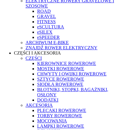
ELEKTRYCZNE ROWERY GRAVELOWE I
SZOSOWE
ROAD
GRAVEL
FITNESS
eSCULTURA
eSILEX
eSPEEDER
ARCHIWUM E-BIKE
ZNAJDŹ ROWER ELEKTRYCZNY
CZĘŚCI I AKCESORIA
CZĘŚCI
KIEROWNICE ROWEROWE
MOSTKI ROWEROWE
CHWYTY I OWIJKI ROWEROWE
SZTYCE ROWEROWE
SIODŁA ROWEROWE
BŁOTNIKI, STOPKI, BAGAŻNIKI,
OSŁONY
DODATKI
AKCESORIA
PLECAKI ROWEROWE
TORBY ROWEROWE
MOCOWANIA
LAMPKI ROWEROWE