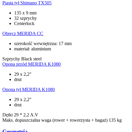
Piasta tył
Shimano TX505
135 x 9 mm
32 szprychy
Centerlock
Obręcz
MERIDA CC
szerokość wewnętrzna: 17 mm
materiał: aluminium
Szprychy
Black steel
Opona przód
MERIDA K1080
29 x 2,2"
drut
Opona tył
MERIDA K1080
29 x 2,2"
drut
Dętki
29 * 2,2 A.V
Maks. dopuszczalna waga (rower + rowerzysta + bagaż)
135 kg
Geometria