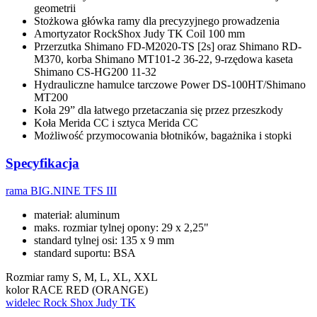
geometrii
Stożkowa główka ramy dla precyzyjnego prowadzenia
Amortyzator RockShox Judy TK Coil 100 mm
Przerzutka Shimano FD-M2020-TS [2s] oraz Shimano RD-
M370, korba Shimano MT101-2 36-22, 9-rzędowa kaseta
Shimano CS-HG200 11-32
Hydrauliczne hamulce tarczowe Power DS-100HT/Shimano
MT200
Koła 29” dla łatwego przetaczania się przez przeszkody
Koła Merida CC i sztyca Merida CC
Możliwość przymocowania błotników, bagażnika i stopki
Specyfikacja
rama
BIG.NINE TFS III
materiał: aluminum
maks. rozmiar tylnej opony: 29 x 2,25"
standard tylnej osi: 135 x 9 mm
standard suportu: BSA
Rozmiar ramy
S, M, L, XL, XXL
kolor
RACE RED (ORANGE)
widelec
Rock Shox Judy TK