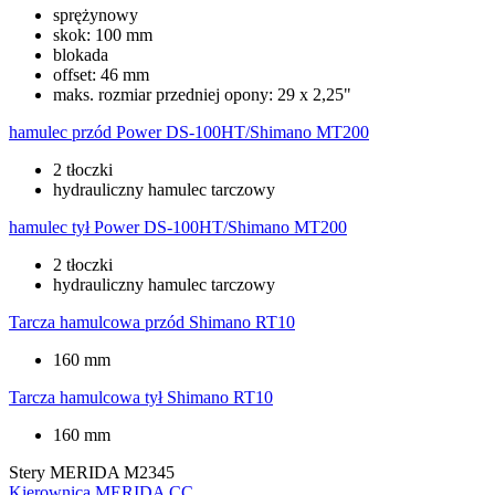
sprężynowy
skok: 100 mm
blokada
offset: 46 mm
maks. rozmiar przedniej opony: 29 x 2,25"
hamulec przód
Power DS-100HT/Shimano MT200
2 tłoczki
hydrauliczny hamulec tarczowy
hamulec tył
Power DS-100HT/Shimano MT200
2 tłoczki
hydrauliczny hamulec tarczowy
Tarcza hamulcowa przód
Shimano RT10
160 mm
Tarcza hamulcowa tył
Shimano RT10
160 mm
Stery
MERIDA M2345
Kierownica
MERIDA CC