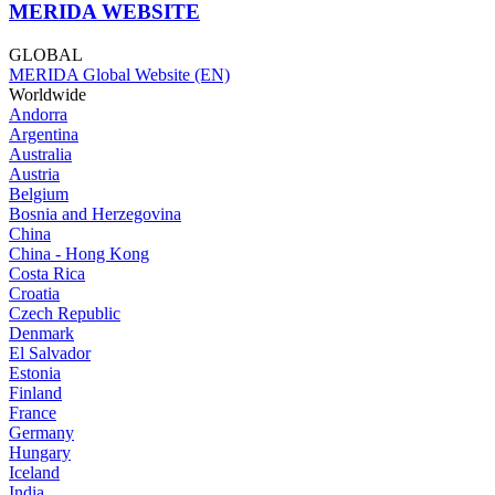
MERIDA WEBSITE
GLOBAL
MERIDA Global Website (EN)
Worldwide
Andorra
Argentina
Australia
Austria
Belgium
Bosnia and Herzegovina
China
China - Hong Kong
Costa Rica
Croatia
Czech Republic
Denmark
El Salvador
Estonia
Finland
France
Germany
Hungary
Iceland
India