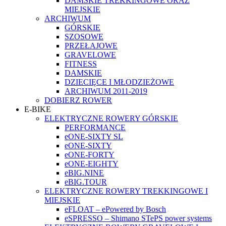
DAMSKIE TREKKINGOWE ORAZ
MIEJSKIE
ARCHIWUM
GÓRSKIE
SZOSOWE
PRZEŁAJOWE
GRAVELOWE
FITNESS
DAMSKIE
DZIECIĘCE I MŁODZIEŻOWE
ARCHIWUM 2011-2019
DOBIERZ ROWER
E-BIKE
ELEKTRYCZNE ROWERY GÓRSKIE
PERFORMANCE
eONE-SIXTY SL
eONE-SIXTY
eONE-FORTY
eONE-EIGHTY
eBIG.NINE
eBIG.TOUR
ELEKTRYCZNE ROWERY TREKKINGOWE I
MIEJSKIE
eFLOAT – ePowered by Bosch
eSPRESSO – Shimano STePS power systems