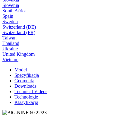
Slovenia
South Africa
Spain
Sweden
Switzerland (DE)
Switzerland (FR)
Taiwan
Thailand
Ukraine
United Kingdom
Vietnam
Model
Specyfikacja
Geometria
Downloads
Technical Videos
Technologie
Klasyfikacja