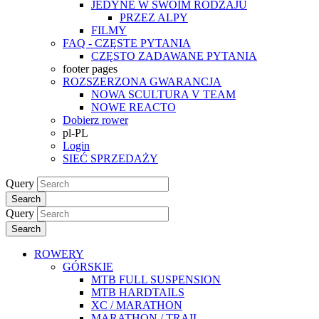
JEDYNE W SWOIM RODZAJU
PRZEZ ALPY
FILMY
FAQ - CZĘSTE PYTANIA
CZĘSTO ZADAWANE PYTANIA
footer pages
ROZSZERZONA GWARANCJA
NOWA SCULTURA V TEAM
NOWE REACTO
Dobierz rower
pl-PL
Login
SIEĆ SPRZEDAŻY
Query
Search
Query
Search
ROWERY
GÓRSKIE
MTB FULL SUSPENSION
MTB HARDTAILS
XC / MARATHON
MARATHON / TRAIL