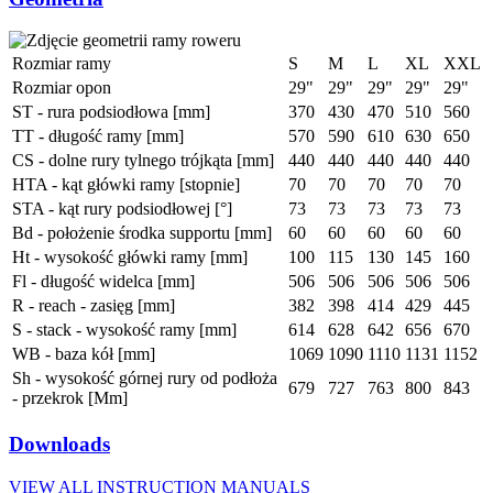
Rozmiar ramy
S
M
L
XL
XXL
Rozmiar opon
29"
29"
29"
29"
29"
ST - rura podsiodłowa [mm]
370
430
470
510
560
TT - długość ramy [mm]
570
590
610
630
650
CS - dolne rury tylnego trójkąta [mm]
440
440
440
440
440
HTA - kąt główki ramy [stopnie]
70
70
70
70
70
STA - kąt rury podsiodłowej [°]
73
73
73
73
73
Bd - położenie środka supportu [mm]
60
60
60
60
60
Ht - wysokość główki ramy [mm]
100
115
130
145
160
Fl - długość widelca [mm]
506
506
506
506
506
R - reach - zasięg [mm]
382
398
414
429
445
S - stack - wysokość ramy [mm]
614
628
642
656
670
WB - baza kół [mm]
1069
1090
1110
1131
1152
Sh - wysokość górnej rury od podłoża
679
727
763
800
843
- przekrok [Mm]
Downloads
VIEW ALL INSTRUCTION MANUALS