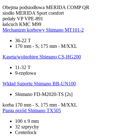
Obejma podsiodłowa
MERIDA COMP QR
siodło
MERIDA Sport comfort
pedały
VP VPE-891
łańcuch
KMC M99
Mechanizm korbowy
Shimano MT101-2
36-22 T
170 mm - S, 175 mm - M/XXL
Kaseta/wolnobieg
Shimano CS-HG200
11-32 T
9-rzędowa
Wkład Suportu
Shimano BB-UN100
Shimano FD-M2020-TS [2s]
korba
170 mm - S, 175 mm - M/XXL
Piasta przód
Shimano TX505
100 x 9 mm
32 szprychy
Centerlock