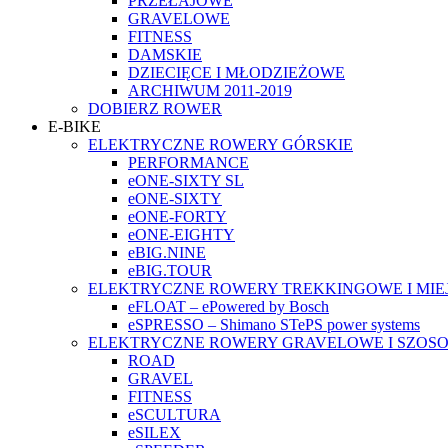
PRZEŁAJOWE
GRAVELOWE
FITNESS
DAMSKIE
DZIECIĘCE I MŁODZIEŻOWE
ARCHIWUM 2011-2019
DOBIERZ ROWER
E-BIKE
ELEKTRYCZNE ROWERY GÓRSKIE
PERFORMANCE
eONE-SIXTY SL
eONE-SIXTY
eONE-FORTY
eONE-EIGHTY
eBIG.NINE
eBIG.TOUR
ELEKTRYCZNE ROWERY TREKKINGOWE I MIE
eFLOAT – ePowered by Bosch
eSPRESSO – Shimano STePS power systems
ELEKTRYCZNE ROWERY GRAVELOWE I SZOS
ROAD
GRAVEL
FITNESS
eSCULTURA
eSILEX