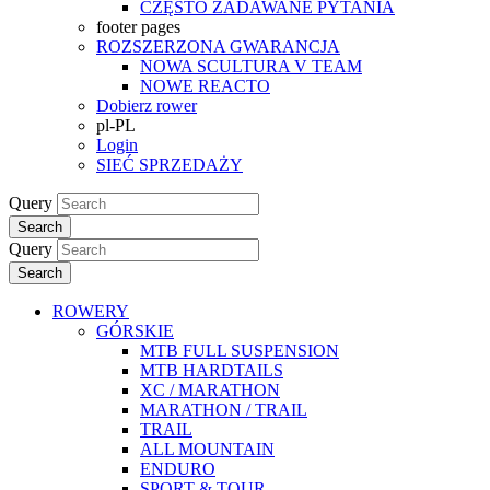
CZĘSTO ZADAWANE PYTANIA
footer pages
ROZSZERZONA GWARANCJA
NOWA SCULTURA V TEAM
NOWE REACTO
Dobierz rower
pl-PL
Login
SIEĆ SPRZEDAŻY
Query
Search
Query
Search
ROWERY
GÓRSKIE
MTB FULL SUSPENSION
MTB HARDTAILS
XC / MARATHON
MARATHON / TRAIL
TRAIL
ALL MOUNTAIN
ENDURO
SPORT & TOUR