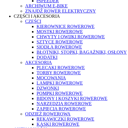
eSPEEDER
ARCHIWUM E-BIKE
ZNAJDŹ ROWER ELEKTRYCZNY
CZĘŚCI I AKCESORIA
CZĘŚCI
KIEROWNICE ROWEROWE
MOSTKI ROWEROWE
CHWYTY I OWIJKI ROWEROWE
SZTYCE ROWEROWE
SIODŁA ROWEROWE
BŁOTNIKI, STOPKI, BAGAŻNIKI, OSŁONY
DODATKI
AKCESORIA
PLECAKI ROWEROWE
TORBY ROWEROWE
MOCOWANIA
LAMPKI ROWEROWE
DZWONKI
POMPKI ROWEROWE
BIDONY I KOSZYKI ROWEROWE
NARZĘDZIA ROWEROWE
ZAPIĘCIA ROWEROWE
ODZIEŻ ROWEROWA
RĘKAWICZKI ROWEROWE
KASKI ROWEROWE