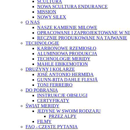
SCULTURA
NOWA SCULTURA ENDURANCE
MISSION
NOWY SILEX
O NAS
NASZE KAMIENIE MILOWE
OPRACOWANE I ZAPROJEKTOWANE W N
RĘCZNIE PRODUKOWANE NA TAJWANIE
TECHNOLOGIE
KARBONOWE RZEMIOSŁO
ALUMINIOWA PRODUKCJA
TECHNOLOGIE MERIDY
MAHLE EBIKEMOTION
DRUŻYNY I KOLARZE
JOSÉ ANTONIO HERMIDA
GUNN-RITA DAHLE FLESJÅ
TONI FERREIRO
DO POBRANIA
INSTRUKCJE OBSŁUGI
CERTYFIKATY
ŚWIAT MERIDY
JEDYNE W SWOIM RODZAJU
PRZEZ ALPY
FILMY
FAQ - CZĘSTE PYTANIA