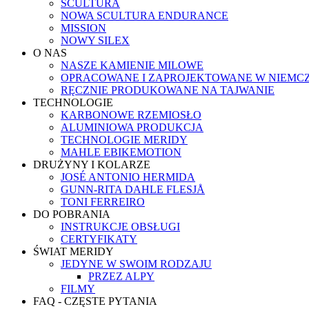
SCULTURA
NOWA SCULTURA ENDURANCE
MISSION
NOWY SILEX
O NAS
NASZE KAMIENIE MILOWE
OPRACOWANE I ZAPROJEKTOWANE W NIEMC
RĘCZNIE PRODUKOWANE NA TAJWANIE
TECHNOLOGIE
KARBONOWE RZEMIOSŁO
ALUMINIOWA PRODUKCJA
TECHNOLOGIE MERIDY
MAHLE EBIKEMOTION
DRUŻYNY I KOLARZE
JOSÉ ANTONIO HERMIDA
GUNN-RITA DAHLE FLESJÅ
TONI FERREIRO
DO POBRANIA
INSTRUKCJE OBSŁUGI
CERTYFIKATY
ŚWIAT MERIDY
JEDYNE W SWOIM RODZAJU
PRZEZ ALPY
FILMY
FAQ - CZĘSTE PYTANIA