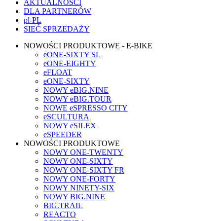
AKTUALNOŚCI
DLA PARTNERÓW
pl-PL
SIEĆ SPRZEDAŻY
NOWOŚCI PRODUKTOWE - E-BIKE
eONE-SIXTY SL
eONE-EIGHTY
eFLOAT
eONE-SIXTY
NOWY eBIG.NINE
NOWY eBIG.TOUR
NOWE eSPRESSO CITY
eSCULTURA
NOWY eSILEX
eSPEEDER
NOWOŚCI PRODUKTOWE
NOWY ONE-TWENTY
NOWY ONE-SIXTY
NOWY ONE-SIXTY FR
NOWY ONE-FORTY
NOWY NINETY-SIX
NOWY BIG.NINE
BIG.TRAIL
REACTO