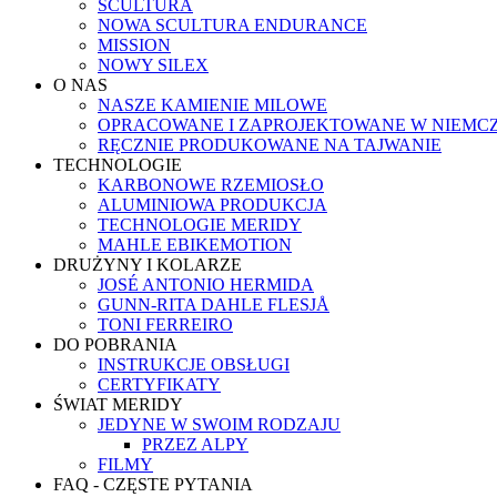
SCULTURA
NOWA SCULTURA ENDURANCE
MISSION
NOWY SILEX
O NAS
NASZE KAMIENIE MILOWE
OPRACOWANE I ZAPROJEKTOWANE W NIEMC
RĘCZNIE PRODUKOWANE NA TAJWANIE
TECHNOLOGIE
KARBONOWE RZEMIOSŁO
ALUMINIOWA PRODUKCJA
TECHNOLOGIE MERIDY
MAHLE EBIKEMOTION
DRUŻYNY I KOLARZE
JOSÉ ANTONIO HERMIDA
GUNN-RITA DAHLE FLESJÅ
TONI FERREIRO
DO POBRANIA
INSTRUKCJE OBSŁUGI
CERTYFIKATY
ŚWIAT MERIDY
JEDYNE W SWOIM RODZAJU
PRZEZ ALPY
FILMY
FAQ - CZĘSTE PYTANIA