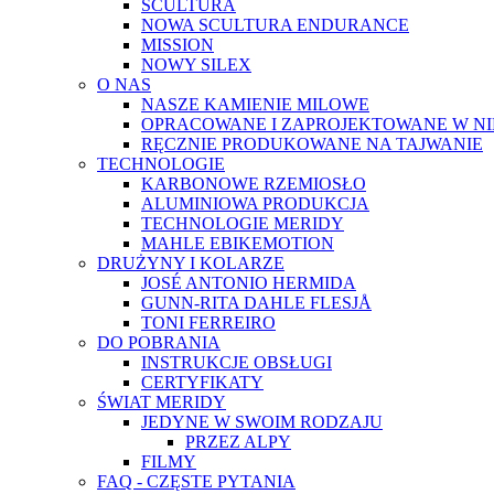
SCULTURA
NOWA SCULTURA ENDURANCE
MISSION
NOWY SILEX
O NAS
NASZE KAMIENIE MILOWE
OPRACOWANE I ZAPROJEKTOWANE W N
RĘCZNIE PRODUKOWANE NA TAJWANIE
TECHNOLOGIE
KARBONOWE RZEMIOSŁO
ALUMINIOWA PRODUKCJA
TECHNOLOGIE MERIDY
MAHLE EBIKEMOTION
DRUŻYNY I KOLARZE
JOSÉ ANTONIO HERMIDA
GUNN-RITA DAHLE FLESJÅ
TONI FERREIRO
DO POBRANIA
INSTRUKCJE OBSŁUGI
CERTYFIKATY
ŚWIAT MERIDY
JEDYNE W SWOIM RODZAJU
PRZEZ ALPY
FILMY
FAQ - CZĘSTE PYTANIA