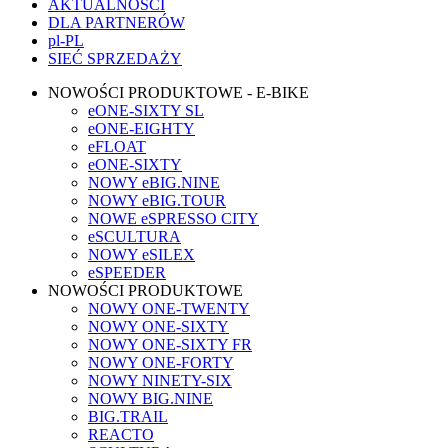
AKTUALNOŚCI
DLA PARTNERÓW
pl-PL
SIEĆ SPRZEDAŻY
NOWOŚCI PRODUKTOWE - E-BIKE
eONE-SIXTY SL
eONE-EIGHTY
eFLOAT
eONE-SIXTY
NOWY eBIG.NINE
NOWY eBIG.TOUR
NOWE eSPRESSO CITY
eSCULTURA
NOWY eSILEX
eSPEEDER
NOWOŚCI PRODUKTOWE
NOWY ONE-TWENTY
NOWY ONE-SIXTY
NOWY ONE-SIXTY FR
NOWY ONE-FORTY
NOWY NINETY-SIX
NOWY BIG.NINE
BIG.TRAIL
REACTO