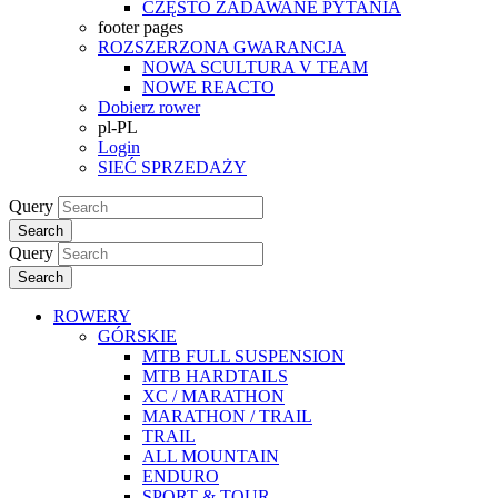
CZĘSTO ZADAWANE PYTANIA
footer pages
ROZSZERZONA GWARANCJA
NOWA SCULTURA V TEAM
NOWE REACTO
Dobierz rower
pl-PL
Login
SIEĆ SPRZEDAŻY
Query
Search
Query
Search
ROWERY
GÓRSKIE
MTB FULL SUSPENSION
MTB HARDTAILS
XC / MARATHON
MARATHON / TRAIL
TRAIL
ALL MOUNTAIN
ENDURO
SPORT & TOUR