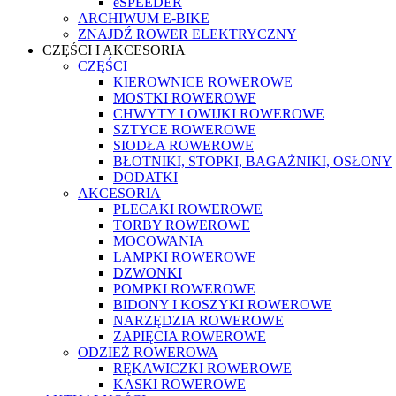
eSPEEDER
ARCHIWUM E-BIKE
ZNAJDŹ ROWER ELEKTRYCZNY
CZĘŚCI I AKCESORIA
CZĘŚCI
KIEROWNICE ROWEROWE
MOSTKI ROWEROWE
CHWYTY I OWIJKI ROWEROWE
SZTYCE ROWEROWE
SIODŁA ROWEROWE
BŁOTNIKI, STOPKI, BAGAŻNIKI, OSŁONY
DODATKI
AKCESORIA
PLECAKI ROWEROWE
TORBY ROWEROWE
MOCOWANIA
LAMPKI ROWEROWE
DZWONKI
POMPKI ROWEROWE
BIDONY I KOSZYKI ROWEROWE
NARZĘDZIA ROWEROWE
ZAPIĘCIA ROWEROWE
ODZIEŻ ROWEROWA
RĘKAWICZKI ROWEROWE
KASKI ROWEROWE