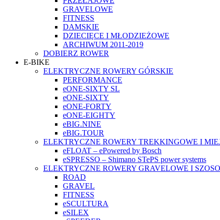
PRZEŁAJOWE
GRAVELOWE
FITNESS
DAMSKIE
DZIECIĘCE I MŁODZIEŻOWE
ARCHIWUM 2011-2019
DOBIERZ ROWER
E-BIKE
ELEKTRYCZNE ROWERY GÓRSKIE
PERFORMANCE
eONE-SIXTY SL
eONE-SIXTY
eONE-FORTY
eONE-EIGHTY
eBIG.NINE
eBIG.TOUR
ELEKTRYCZNE ROWERY TREKKINGOWE I MIE
eFLOAT – ePowered by Bosch
eSPRESSO – Shimano STePS power systems
ELEKTRYCZNE ROWERY GRAVELOWE I SZOS
ROAD
GRAVEL
FITNESS
eSCULTURA
eSILEX