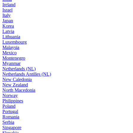
Ireland
Israel
Italy
Japan
Korea
Latvia
Lithuania
Luxembourg
Malaysia
Mexico
Montenegro
Myanmar
Netherlands (NL)
Netherlands Antilles (NL)
New Caledonia
New Zealand
North Macedonia
Norway
Philippines
Poland
Portugal
Romania
Serbia
Singapore
Slovakia