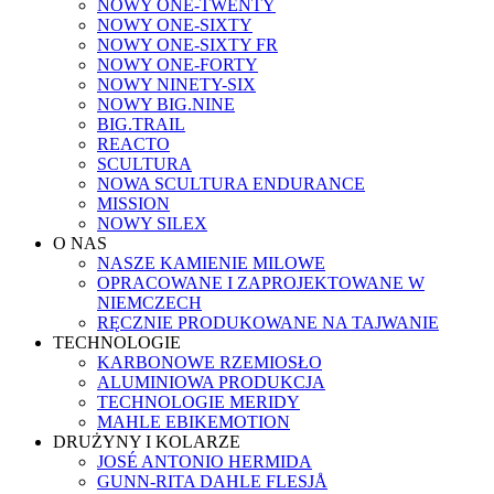
NOWY ONE-TWENTY
NOWY ONE-SIXTY
NOWY ONE-SIXTY FR
NOWY ONE-FORTY
NOWY NINETY-SIX
NOWY BIG.NINE
BIG.TRAIL
REACTO
SCULTURA
NOWA SCULTURA ENDURANCE
MISSION
NOWY SILEX
O NAS
NASZE KAMIENIE MILOWE
OPRACOWANE I ZAPROJEKTOWANE W
NIEMCZECH
RĘCZNIE PRODUKOWANE NA TAJWANIE
TECHNOLOGIE
KARBONOWE RZEMIOSŁO
ALUMINIOWA PRODUKCJA
TECHNOLOGIE MERIDY
MAHLE EBIKEMOTION
DRUŻYNY I KOLARZE
JOSÉ ANTONIO HERMIDA
GUNN-RITA DAHLE FLESJÅ