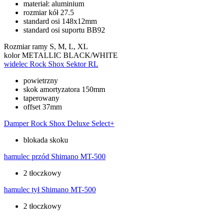
materiał: aluminium
rozmiar kół 27.5
standard osi 148x12mm
standard osi suportu BB92
Rozmiar ramy
S, M, L, XL
kolor
METALLIC BLACK/WHITE
widelec
Rock Shox Sektor RL
powietrzny
skok amortyzatora 150mm
taperowany
offset 37mm
Damper
Rock Shox Deluxe Select+
blokada skoku
hamulec przód
Shimano MT-500
2 tłoczkowy
hamulec tył
Shimano MT-500
2 tłoczkowy