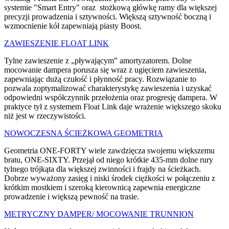
systemie "Smart Entry" oraz stożkową główkę ramy dla większej
precyzji prowadzenia i sztywności. Większą sztywność boczną i
wzmocnienie kół zapewniają piasty Boost.
ZAWIESZENIE FLOAT LINK
Tylne zawieszenie z „pływającym” amortyzatorem. Dolne
mocowanie dampera porusza się wraz z ugięciem zawieszenia,
zapewniając dużą czułość i płynność pracy. Rozwiązanie to
pozwala zoptymalizować charakterystykę zawieszenia i uzyskać
odpowiedni współczynnik przełożenia oraz progresję dampera. W
praktyce tył z systemem Float Link daje wrażenie większego skoku
niż jest w rzeczywistości.
NOWOCZESNA ŚCIEŻKOWA GEOMETRIA
Geometria ONE-FORTY wiele zawdzięcza swojemu większemu
bratu, ONE-SIXTY. Przejął od niego krótkie 435-mm dolne rury
tylnego trójkąta dla większej zwinności i frajdy na ścieżkach.
Dobrze wyważony zasięg i niski środek ciężkości w połączeniu z
krótkim mostkiem i szeroką kierownicą zapewnia energiczne
prowadzenie i większą pewność na trasie.
METRYCZNY DAMPER/ MOCOWANIE TRUNNION