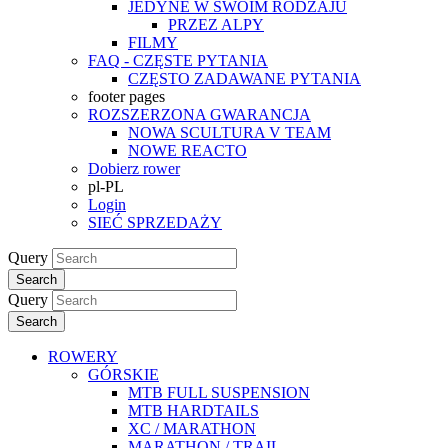
JEDYNE W SWOIM RODZAJU
PRZEZ ALPY
FILMY
FAQ - CZĘSTE PYTANIA
CZĘSTO ZADAWANE PYTANIA
footer pages
ROZSZERZONA GWARANCJA
NOWA SCULTURA V TEAM
NOWE REACTO
Dobierz rower
pl-PL
Login
SIEĆ SPRZEDAŻY
Query
Search
Query
Search
ROWERY
GÓRSKIE
MTB FULL SUSPENSION
MTB HARDTAILS
XC / MARATHON
MARATHON / TRAIL