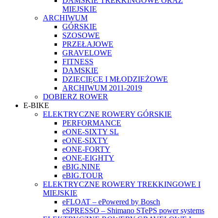
DAMSKIE TREKKINGOWE ORAZ
MIEJSKIE
ARCHIWUM
GÓRSKIE
SZOSOWE
PRZEŁAJOWE
GRAVELOWE
FITNESS
DAMSKIE
DZIECIĘCE I MŁODZIEŻOWE
ARCHIWUM 2011-2019
DOBIERZ ROWER
E-BIKE
ELEKTRYCZNE ROWERY GÓRSKIE
PERFORMANCE
eONE-SIXTY SL
eONE-SIXTY
eONE-FORTY
eONE-EIGHTY
eBIG.NINE
eBIG.TOUR
ELEKTRYCZNE ROWERY TREKKINGOWE I
MIEJSKIE
eFLOAT – ePowered by Bosch
eSPRESSO – Shimano STePS power systems