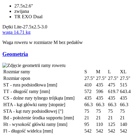
27.5x2.6"
zwijana
TR EXO Dual
Dętki
Lite-27.5x2.5-3.0
waga
14.71 kg
Waga roweru w rozmiarze M bez pedałów
Geometria
Rozmiar ramy
S
M
L
XL
Rozmiar opon
27.5"
27.5"
27.5"
27.5"
ST - rura podsiodłowa [mm]
410
435
475
515
TT - długość ramy [mm]
572
596
619.7
643.4
CS - dolne rury tylnego trójkąta [mm]
435
435
435
435
HTA - kąt główki ramy [stopnie]
66.3
66.3
66.3
66.3
STA - kąt rury podsiodłowej [°]
75
75
75
75
Bd - położenie środka supportu [mm]
21
21
21
21
Ht - wysokość główki ramy [mm]
95
110
125
140
Fl - długość widelca [mm]
542
542
542
542