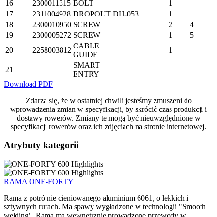
16
2300011315
BOLT
1
17
2311004928
DROPOUT
DH-053
1
18
2300010950
SCREW
2
4
19
2300005272
SCREW
1
5
CABLE
20
2258003812
1
GUIDE
SMART
21
ENTRY
Download PDF
Zdarza się, że w ostatniej chwili jesteśmy zmuszeni do
wprowadzenia zmian w specyfikacji, by skrócić czas produkcji i
dostawy rowerów. Zmiany te mogą być nieuwzględnione w
specyfikacji rowerów oraz ich zdjęciach na stronie internetowej.
Atrybuty kategorii
RAMA ONE-FORTY
Rama z potrójnie cieniowanego aluminium 6061, o lekkich i
sztywnych rurach. Ma spawy wygładzone w technologii "Smooth
welding". Rama ma wewnętrznie prowadzone przewody w