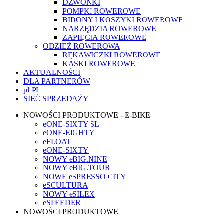
DZWONKI
POMPKI ROWEROWE
BIDONY I KOSZYKI ROWEROWE
NARZĘDZIA ROWEROWE
ZAPIĘCIA ROWEROWE
ODZIEŻ ROWEROWA
RĘKAWICZKI ROWEROWE
KASKI ROWEROWE
AKTUALNOŚCI
DLA PARTNERÓW
pl-PL
SIEĆ SPRZEDAŻY
NOWOŚCI PRODUKTOWE - E-BIKE
eONE-SIXTY SL
eONE-EIGHTY
eFLOAT
eONE-SIXTY
NOWY eBIG.NINE
NOWY eBIG.TOUR
NOWE eSPRESSO CITY
eSCULTURA
NOWY eSILEX
eSPEEDER
NOWOŚCI PRODUKTOWE