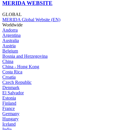
MERIDA WEBSITE
GLOBAL
MERIDA Global Website (EN)
Worldwide
Andorra
Argentina
Australia
Austria
Belgium
Bosnia and Herzegovina
China
China - Hong Kong
Costa Rica
Croatia
Czech Republic
Denmark
El Salvador
Estonia
Finland
France
Germany
Hungary
Iceland
India