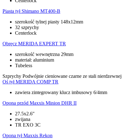
Centerlock
Piasta tył
Shimano MT400-B
szerokość tylnej piasty 148x12mm
32 szprychy
Centerlock
Obręcz
MERIDA EXPERT TR
szerokość wewnętrzna 29mm
materiał: aluminium
Tubeless
Szprychy
Podwójnie cieniowane czarne ze stali nierdzewnej
Oś tył
MERIDA COMP TR
zawiera zintegrowany klucz imbusowy 6/4mm
Opona przód
Maxxis Minion DHR II
27.5x2.6"
zwijana
TR EXO 3C
Opona tył
Maxxis Rekon