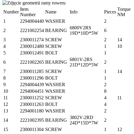
Item
Torque
Number
Name
Info
Pieces
Number
NM
1
2294004440
WASHER
2
6800V2RS
2
2221002254
BEARING
6
19D*10D*5W
3
2300011274
SCREW
2
14
4
2300012480
SCREW
1
10
5
2300012491
BOLT
1
6801V-2RS
6
2221002265
BEARING
2
21D*12D*5W
7
2300011285
SCREW
1
14
8
2300011296
BOLT
1
9
2294004439
WASHER
2
10
2294004451
WASHER
8
11
2300011252
SCREW
4
11
12
2300011263
BOLT
4
13
2294001180
WASHER
2
3802V-2RD
14
2221002395
BEARING
2
24D*15D*7W
15
2300011304
SCREW
1
12