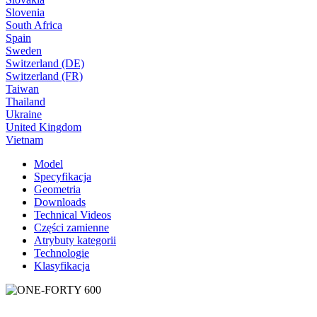
Slovenia
South Africa
Spain
Sweden
Switzerland (DE)
Switzerland (FR)
Taiwan
Thailand
Ukraine
United Kingdom
Vietnam
Model
Specyfikacja
Geometria
Downloads
Technical Videos
Części zamienne
Atrybuty kategorii
Technologie
Klasyfikacja