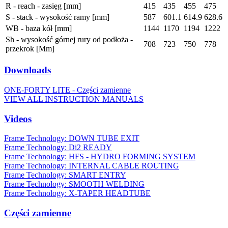
R - reach - zasięg [mm]
415
435
455
475
S - stack - wysokość ramy [mm]
587
601.1
614.9
628.6
WB - baza kół [mm]
1144
1170
1194
1222
Sh - wysokość górnej rury od podłoża -
708
723
750
778
przekrok [Mm]
Downloads
ONE-FORTY LITE - Części zamienne
VIEW ALL INSTRUCTION MANUALS
Videos
Frame Technology: DOWN TUBE EXIT
Frame Technology: Di2 READY
Frame Technology: HFS - HYDRO FORMING SYSTEM
Frame Technology: INTERNAL CABLE ROUTING
Frame Technology: SMART ENTRY
Frame Technology: SMOOTH WELDING
Frame Technology: X-TAPER HEADTUBE
Części zamienne