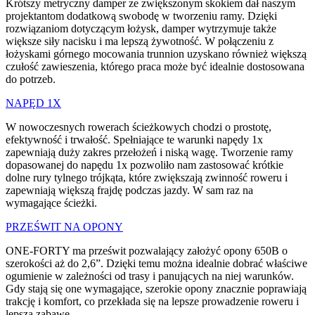
Krótszy metryczny damper ze zwiększonym skokiem dał naszym
projektantom dodatkową swobodę w tworzeniu ramy. Dzięki
rozwiązaniom dotyczącym łożysk, damper wytrzymuje także
większe siły nacisku i ma lepszą żywotność. W połączeniu z
łożyskami górnego mocowania trunnion uzyskano również większą
czułość zawieszenia, którego praca może być idealnie dostosowana
do potrzeb.
NAPĘD 1X
W nowoczesnych rowerach ścieżkowych chodzi o prostotę,
efektywność i trwałość. Spełniające te warunki napędy 1x
zapewniają duży zakres przełożeń i niską wagę. Tworzenie ramy
dopasowanej do napędu 1x pozwoliło nam zastosować krótkie
dolne rury tylnego trójkąta, które zwiększają zwinność roweru i
zapewniają większą frajdę podczas jazdy. W sam raz na
wymagające ścieżki.
PRZEŚWIT NA OPONY
ONE-FORTY ma prześwit pozwalający założyć opony 650B o
szerokości aż do 2,6”. Dzięki temu można idealnie dobrać właściwe
ogumienie w zależności od trasy i panujących na niej warunków.
Gdy stają się one wymagające, szerokie opony znacznie poprawiają
trakcję i komfort, co przekłada się na lepsze prowadzenie roweru i
lepszą zabawę.