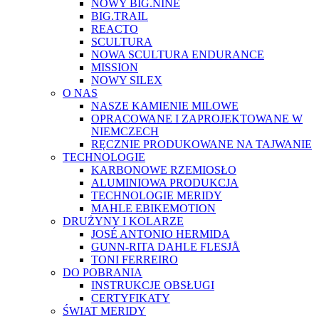
NOWY BIG.NINE
BIG.TRAIL
REACTO
SCULTURA
NOWA SCULTURA ENDURANCE
MISSION
NOWY SILEX
O NAS
NASZE KAMIENIE MILOWE
OPRACOWANE I ZAPROJEKTOWANE W
NIEMCZECH
RĘCZNIE PRODUKOWANE NA TAJWANIE
TECHNOLOGIE
KARBONOWE RZEMIOSŁO
ALUMINIOWA PRODUKCJA
TECHNOLOGIE MERIDY
MAHLE EBIKEMOTION
DRUŻYNY I KOLARZE
JOSÉ ANTONIO HERMIDA
GUNN-RITA DAHLE FLESJÅ
TONI FERREIRO
DO POBRANIA
INSTRUKCJE OBSŁUGI
CERTYFIKATY
ŚWIAT MERIDY