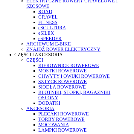
ELEKTRYCZNE ROWERY GRAVELOWE I
SZOSOWE
ROAD
GRAVEL
FITNESS
eSCULTURA
eSILEX
eSPEEDER
ARCHIWUM E-BIKE
ZNAJDŹ ROWER ELEKTRYCZNY
CZĘŚCI I AKCESORIA
CZĘŚCI
KIEROWNICE ROWEROWE
MOSTKI ROWEROWE
CHWYTY I OWIJKI ROWEROWE
SZTYCE ROWEROWE
SIODŁA ROWEROWE
BŁOTNIKI, STOPKI, BAGAŻNIKI,
OSŁONY
DODATKI
AKCESORIA
PLECAKI ROWEROWE
TORBY ROWEROWE
MOCOWANIA
LAMPKI ROWEROWE