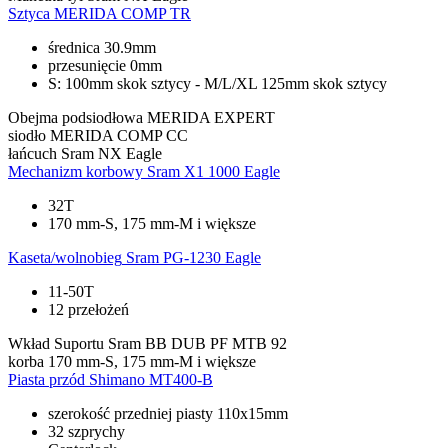
Sztyca
MERIDA COMP TR
średnica 30.9mm
przesunięcie 0mm
S: 100mm skok sztycy - M/L/XL 125mm skok sztycy
Obejma podsiodłowa
MERIDA EXPERT
siodło
MERIDA COMP CC
łańcuch
Sram NX Eagle
Mechanizm korbowy
Sram X1 1000 Eagle
32T
170 mm-S, 175 mm-M i większe
Kaseta/wolnobieg
Sram PG-1230 Eagle
11-50T
12 przełożeń
Wkład Suportu
Sram BB DUB PF MTB 92
korba
170 mm-S, 175 mm-M i większe
Piasta przód
Shimano MT400-B
szerokość przedniej piasty 110x15mm
32 szprychy