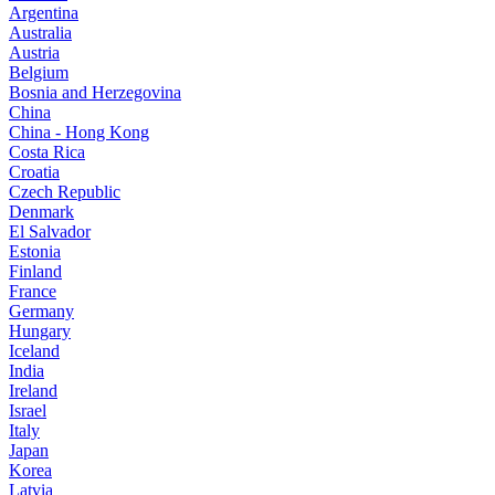
Argentina
Australia
Austria
Belgium
Bosnia and Herzegovina
China
China - Hong Kong
Costa Rica
Croatia
Czech Republic
Denmark
El Salvador
Estonia
Finland
France
Germany
Hungary
Iceland
India
Ireland
Israel
Italy
Japan
Korea
Latvia