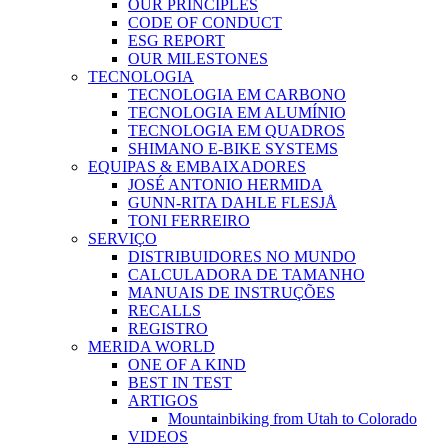
OUR PRINCIPLES
CODE OF CONDUCT
ESG REPORT
OUR MILESTONES
TECNOLOGIA
TECNOLOGIA EM CARBONO
TECNOLOGIA EM ALUMÍNIO
TECNOLOGIA EM QUADROS
SHIMANO E-BIKE SYSTEMS
EQUIPAS & EMBAIXADORES
JOSÉ ANTONIO HERMIDA
GUNN-RITA DAHLE FLESJÅ
TONI FERREIRO
SERVIÇO
DISTRIBUIDORES NO MUNDO
CALCULADORA DE TAMANHO
MANUAIS DE INSTRUÇÕES
RECALLS
REGISTRO
MERIDA WORLD
ONE OF A KIND
BEST IN TEST
ARTIGOS
Mountainbiking from Utah to Colorado
VIDEOS