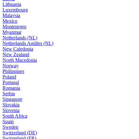
Lithuania
Luxembourg
Malaysia
Mexico
Montenegro
Myanmar
Netherlands (NL)
Netherlands Antilles (NL)
New Caledonia
New Zealand
North Macedonia
Norway
Philippines
Poland
Portugal
Romania
Serbia
Singapore
Slovakia
Slovenia
South Africa
Spain
Sweden
Switzerland (DE)
Switzerland (FR)