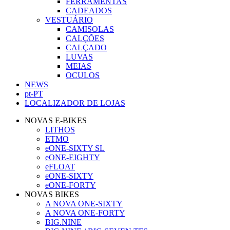
FERRAMENTAS
CADEADOS
VESTUÁRIO
CAMISOLAS
CALÇÕES
CALÇADO
LUVAS
MEIAS
OCULOS
NEWS
pt-PT
LOCALIZADOR DE LOJAS
NOVAS E-BIKES
LITHOS
ETMO
eONE-SIXTY SL
eONE-EIGHTY
eFLOAT
eONE-SIXTY
eONE-FORTY
NOVAS BIKES
A NOVA ONE-SIXTY
A NOVA ONE-FORTY
BIG.NINE