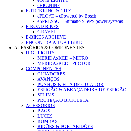
eONE-EIGHTY
eBIG.NINE
E-TREKKING & CITY
eFLOAT – ePowered by Bosch
eSPRESSO – Shimano STePS power systems
E-ROAD BIKES
GRAVEL
E-BIKES ARCHIVE
ENCONTRA A TUA EBIKE
ACESSÓRIOS & COMPONENTES
HIGHLIGHTS
MERIDAxKED – MITRO
MERIDAxKED - PECTOR
COMPONENTES
GUIADORES
AVANÇOS
PUNHOS & FITA DE GUIADOR
ESPIGÃO & ABRAÇADEIRA DE ESPIGÃO
SELIMS
PROTEÇÃO BICICLETA
ACESSÓRIOS
BAGS
LUCES
BOMBAS
BIDÕES & PORTABIDÕES