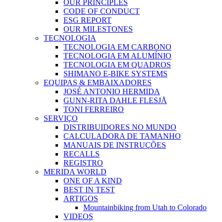
OUR PRINCIPLES
CODE OF CONDUCT
ESG REPORT
OUR MILESTONES
TECNOLOGIA
TECNOLOGIA EM CARBONO
TECNOLOGIA EM ALUMÍNIO
TECNOLOGIA EM QUADROS
SHIMANO E-BIKE SYSTEMS
EQUIPAS & EMBAIXADORES
JOSÉ ANTONIO HERMIDA
GUNN-RITA DAHLE FLESJÅ
TONI FERREIRO
SERVIÇO
DISTRIBUIDORES NO MUNDO
CALCULADORA DE TAMANHO
MANUAIS DE INSTRUÇÕES
RECALLS
REGISTRO
MERIDA WORLD
ONE OF A KIND
BEST IN TEST
ARTIGOS
Mountainbiking from Utah to Colorado
VIDEOS