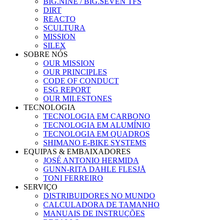
BIG.NINE / BIG.SEVEN TFS
DIRT
REACTO
SCULTURA
MISSION
SILEX
SOBRE NÓS
OUR MISSION
OUR PRINCIPLES
CODE OF CONDUCT
ESG REPORT
OUR MILESTONES
TECNOLOGIA
TECNOLOGIA EM CARBONO
TECNOLOGIA EM ALUMÍNIO
TECNOLOGIA EM QUADROS
SHIMANO E-BIKE SYSTEMS
EQUIPAS & EMBAIXADORES
JOSÉ ANTONIO HERMIDA
GUNN-RITA DAHLE FLESJÅ
TONI FERREIRO
SERVIÇO
DISTRIBUIDORES NO MUNDO
CALCULADORA DE TAMANHO
MANUAIS DE INSTRUÇÕES