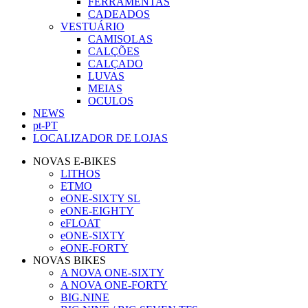
FERRAMENTAS
CADEADOS
VESTUÁRIO
CAMISOLAS
CALÇÕES
CALÇADO
LUVAS
MEIAS
OCULOS
NEWS
pt-PT
LOCALIZADOR DE LOJAS
NOVAS E-BIKES
LITHOS
ETMO
eONE-SIXTY SL
eONE-EIGHTY
eFLOAT
eONE-SIXTY
eONE-FORTY
NOVAS BIKES
A NOVA ONE-SIXTY
A NOVA ONE-FORTY
BIG.NINE