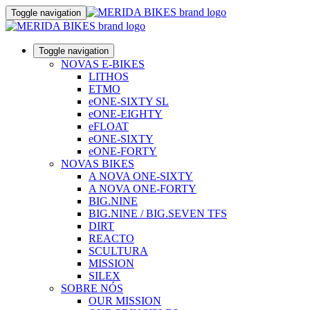
Toggle navigation
Toggle navigation
NOVAS E-BIKES
LITHOS
ETMO
eONE-SIXTY SL
eONE-EIGHTY
eFLOAT
eONE-SIXTY
eONE-FORTY
NOVAS BIKES
A NOVA ONE-SIXTY
A NOVA ONE-FORTY
BIG.NINE
BIG.NINE / BIG.SEVEN TFS
DIRT
REACTO
SCULTURA
MISSION
SILEX
SOBRE NÓS
OUR MISSION