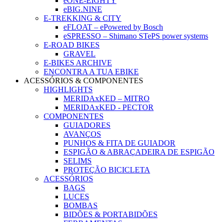
eONE-EIGHTY
eBIG.NINE
E-TREKKING & CITY
eFLOAT – ePowered by Bosch
eSPRESSO – Shimano STePS power systems
E-ROAD BIKES
GRAVEL
E-BIKES ARCHIVE
ENCONTRA A TUA EBIKE
ACESSÓRIOS & COMPONENTES
HIGHLIGHTS
MERIDAxKED – MITRO
MERIDAxKED - PECTOR
COMPONENTES
GUIADORES
AVANÇOS
PUNHOS & FITA DE GUIADOR
ESPIGÃO & ABRAÇADEIRA DE ESPIGÃO
SELIMS
PROTEÇÃO BICICLETA
ACESSÓRIOS
BAGS
LUCES
BOMBAS
BIDÕES & PORTABIDÕES