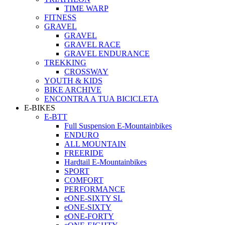
TIME WARP
FITNESS
GRAVEL
GRAVEL
GRAVEL RACE
GRAVEL ENDURANCE
TREKKING
CROSSWAY
YOUTH & KIDS
BIKE ARCHIVE
ENCONTRA A TUA BICICLETA
E-BIKES
E-BTT
Full Suspension E-Mountainbikes
ENDURO
ALL MOUNTAIN
FREERIDE
Hardtail E-Mountainbikes
SPORT
COMFORT
PERFORMANCE
eONE-SIXTY SL
eONE-SIXTY
eONE-FORTY