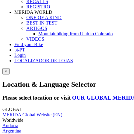
RECALLS
REGISTRO
MERIDA WORLD
ONE OF A KIND
BEST IN TEST
ARTIGOS
Mountainbiking from Utah to Colorado
VIDEOS
Find your Bike
pt-PT
Login
LOCALIZADOR DE LOJAS
×
Location & Language Selector
Please select location or visit
OUR GLOBAL MERID
GLOBAL
MERIDA Global Website (EN)
Worldwide
Andorra
Argentina